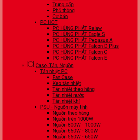
Trung cấp
Phổ thông
Cơ bản
PC HOT
PC HÙNG PHÁT Relaw
PC HÙNG PHÁT Eagle S
PC HÙNG PHÁT Pegasus A
PC HÙNG PHÁT Falcon D Plus
PC HÙNG PHÁT Falcon C
PC HÙNG PHÁT Falcon E
Case, Tản, Nguồn
Tản nhiệt PC
Fan Case
Keo tản nhiệt
Tản nhiệt theo hãng
Tản nhiệt nước
Tản nhiệt khí
PSU - Nguồn máy tính
Nguồn theo hãng
Nguồn trên 1000W
Nguồn 800W - 1000W
Nguồn 650W - 800W
Nguồn 550W - 650W