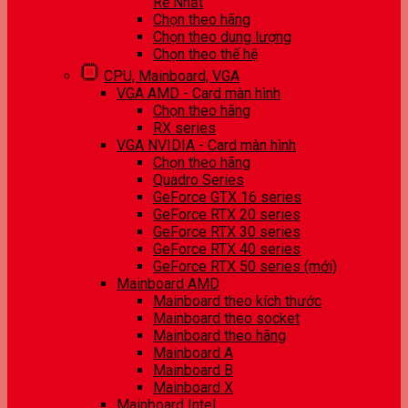
Rẻ Nhất
Chọn theo hãng
Chọn theo dung lượng
Chọn theo thế hệ
CPU, Mainboard, VGA
VGA AMD - Card màn hình
Chọn theo hãng
RX series
VGA NVIDIA - Card màn hình
Chọn theo hãng
Quadro Series
GeForce GTX 16 series
GeForce RTX 20 series
GeForce RTX 30 series
GeForce RTX 40 series
GeForce RTX 50 series (mới)
Mainboard AMD
Mainboard theo kích thước
Mainboard theo socket
Mainboard theo hãng
Mainboard A
Mainboard B
Mainboard X
Mainboard Intel