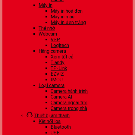
Máy in
Máy in hoá đơn
Máy in màu
Máy in đen trắng
Thẻ nhớ
Webcam
VSP
Logitech
Hãng camera
Xem tất cả
Tiandy
TP-Link
EZVIZ
IMOU
Loại camera
Camera hành trình
Camera AI
Camera ngoài trời
Camera trong nhà
Thiết bị âm thanh
Kết nối loa
Bluetooth
USB