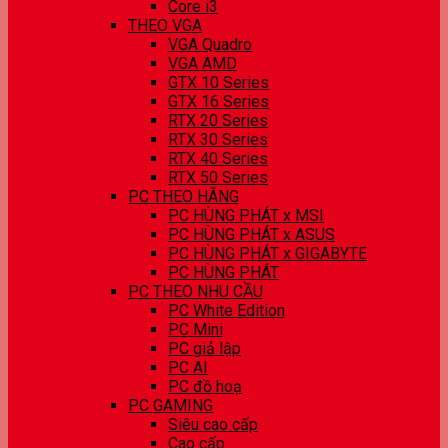
Core i3
THEO VGA
VGA Quadro
VGA AMD
GTX 10 Series
GTX 16 Series
RTX 20 Series
RTX 30 Series
RTX 40 Series
RTX 50 Series
PC THEO HÃNG
PC HÙNG PHÁT x MSI
PC HÙNG PHÁT x ASUS
PC HÙNG PHÁT x GIGABYTE
PC HÙNG PHÁT
PC THEO NHU CẦU
PC White Edition
PC Mini
PC giả lập
PC AI
PC đồ hoạ
PC GAMING
Siêu cao cấp
Cao cấp