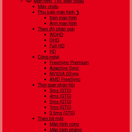
Màn hình, Tivi, Máy chiếu
Máy chiếu
Phụ kiện màn hình ❯
Đèn màn hình
Arm màn hình
Theo độ phân giải
WQHD
QHD
Full HD
HD
Công nghệ
FreeSync Premium
Adaptive Sync
NVIDIA GSync
AMD FreeSync
Thời gian phản hồi
5ms (GTG)
4ms (GTG)
2ms (GTG)
1ms (GTG)
0.5ms (GTG)
Theo bề mặt
Màn hình cong
Màn hình phẳng