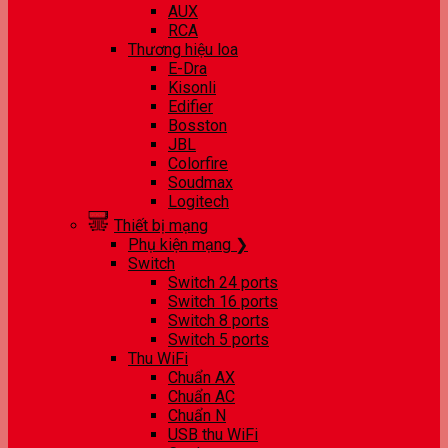
AUX
RCA
Thương hiệu loa
E-Dra
Kisonli
Edifier
Bosston
JBL
Colorfire
Soudmax
Logitech
Thiết bị mạng
Phụ kiện mạng ❯
Switch
Switch 24 ports
Switch 16 ports
Switch 8 ports
Switch 5 ports
Thu WiFi
Chuẩn AX
Chuẩn AC
Chuẩn N
USB thu WiFi