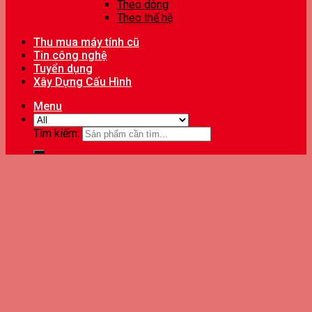
Theo dòng
Theo thế hệ
Thu mua máy tính cũ
Tin công nghệ
Tuyển dụng
Xây Dựng Cấu Hình
Menu
Tìm kiếm: