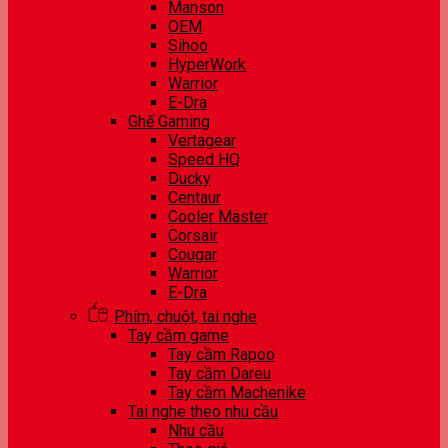
Manson
OEM
Sihoo
HyperWork
Warrior
E-Dra
Ghế Gaming
Vertagear
Speed HQ
Ducky
Centaur
Cooler Master
Corsair
Cougar
Warrior
E-Dra
Phím, chuột, tai nghe
Tay cầm game
Tay cầm Rapoo
Tay cầm Dareu
Tay cầm Machenike
Tai nghe theo nhu cầu
Nhu cầu