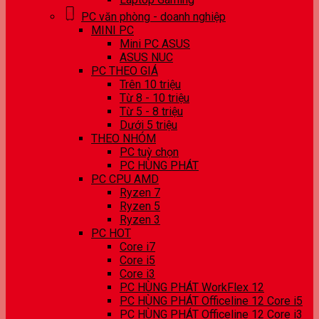
PC văn phòng - doanh nghiệp
MINI PC
Mini PC ASUS
ASUS NUC
PC THEO GIÁ
Trên 10 triệu
Từ 8 - 10 triệu
Từ 5 - 8 triệu
Dưới 5 triệu
THEO NHÓM
PC tuỳ chọn
PC HÙNG PHÁT
PC CPU AMD
Ryzen 7
Ryzen 5
Ryzen 3
PC HOT
Core i7
Core i5
Core i3
PC HÙNG PHÁT WorkFlex 12
PC HÙNG PHÁT Officeline 12 Core i5
PC HÙNG PHÁT Officeline 12 Core i3