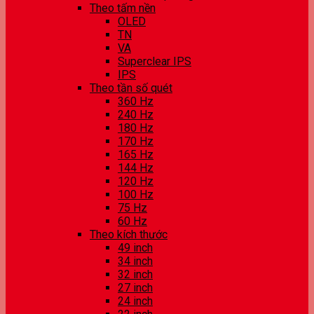
Theo tấm nền
OLED
TN
VA
Superclear IPS
IPS
Theo tần số quét
360 Hz
240 Hz
180 Hz
170 Hz
165 Hz
144 Hz
120 Hz
100 Hz
75 Hz
60 Hz
Theo kích thước
49 inch
34 inch
32 inch
27 inch
24 inch