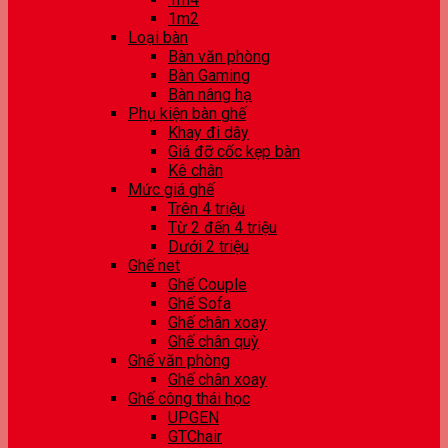
1m2
Loại bàn
Bàn văn phòng
Bàn Gaming
Bàn nâng hạ
Phụ kiện bàn ghế
Khay đi dây
Giá đỡ cốc kẹp bàn
Kê chân
Mức giá ghế
Trên 4 triệu
Từ 2 đến 4 triệu
Dưới 2 triệu
Ghế net
Ghế Couple
Ghế Sofa
Ghế chân xoay
Ghế chân quỳ
Ghế văn phòng
Ghế chân xoay
Ghế công thái học
UPGEN
GTChair