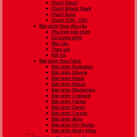
Chuột DareU
Chuột Attack Shark
Chuột Asus
Chuột VGN - VXE
Bàn phím theo nhu cầu
Phụ kiện bàn phím
Số lượng phím
Nhu cầu
Theo giá
Kết nối
Bàn phím theo hãng
Bàn phím Redragon
Bàn phím Xiberia
Bàn phím Razer
Bàn phím Rapoo
Bàn phím Machenike
Bàn phím Logitech
Bàn phím Fuhlen
Bàn phím DareU
Bàn phím Corsair
Bàn phím Akko
Bàn phím Dry Studio
Bàn phím Angry Miao