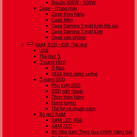
Nguồn 400W - 500W
Case - Thùng máy
Case theo hãng
Case Mini
Case Gaming 2 mặt kính (hồ cá)
Case Gaming 1 mặt kính
Case văn phòng
RAM, SSD, HDD, Thẻ nhớ
USB
Thẻ nhớ ❯
Ổ cứng HDD
Ổ Nas
HDD theo dung lượng
Ổ cứng SSD
Phụ kiện SSD
SSD gắn ngoài
Chọn theo hãng
Dung lượng
Thế hệ và chuẩn cắm
Bộ nhớ RAM
RAM LED RGB
RAM ECC
Bộ Nhớ Ram Theo Bus Chính Hãng Giá