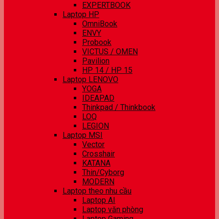
EXPERTBOOK
Laptop HP
OmniBook
ENVY
Probook
VICTUS / OMEN
Pavilion
HP 14 / HP 15
Laptop LENOVO
YOGA
IDEAPAD
Thinkpad / Thinkbook
LOQ
LEGION
Laptop MSI
Vector
Crosshair
KATANA
Thin/Cyborg
MODERN
Laptop theo nhu cầu
Laptop AI
Laptop văn phòng
Laptop Gaming