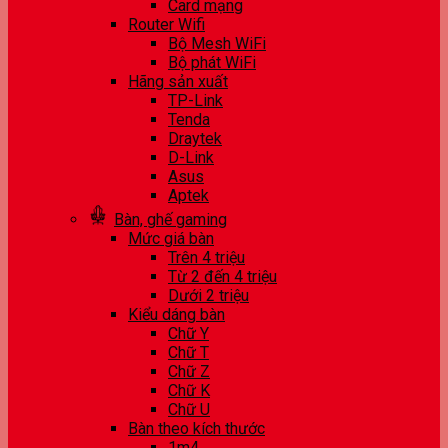
Card mạng
Router Wifi
Bộ Mesh WiFi
Bộ phát WiFi
Hãng sản xuất
TP-Link
Tenda
Draytek
D-Link
Asus
Aptek
Bàn, ghế gaming
Mức giá bàn
Trên 4 triệu
Từ 2 đến 4 triệu
Dưới 2 triệu
Kiểu dáng bàn
Chữ Y
Chữ T
Chữ Z
Chữ K
Chữ U
Bàn theo kích thước
1m4