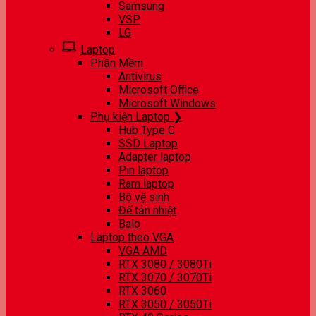
Samsung
VSP
LG
Laptop
Phần Mềm
Antivirus
Microsoft Office
Microsoft Windows
Phụ kiện Laptop ❯
Hub Type C
SSD Laptop
Adapter laptop
Pin laptop
Ram laptop
Bộ vệ sinh
Đế tản nhiệt
Balo
Laptop theo VGA
VGA AMD
RTX 3080 / 3080Ti
RTX 3070 / 3070Ti
RTX 3060
RTX 3050 / 3050Ti