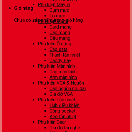
Phụ kiện Máy in
Giỏ hàng
Cụm mực
Lọ mực
Chưa có sản phẩm trong giỏ hàng.
Phụ kiện Mạng
Card mạng
Cáp mạng
Đầu mạng
Phụ kiện Ổ cứng
Cáp sata
Thanh tản nhiệt
Caddy Bay
Phụ kiện Màn hình
Cáp màn hình
Arm màn hình
Phụ kiện VGA & Nguồn
Cáp nguồn nối dài
Giá đỡ VGA
Phụ kiện Tản nhiệt
Hub điều khiển
Gông socket
Keo tản nhiệt
Phụ kiện Gear
Giá đỡ tai nghe