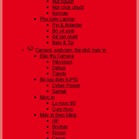
Nút nguồn
Nút click chuột
Keycap
Phụ kiện Laptop
Pin & Adapter
Bộ vệ sinh
Đế tản nhiệt
Balo & Túi
Camera, webcam, thẻ nhớ, máy in
Đầu thu Camera
Hikvision
Dahua
Tiandy
Bộ lưu điện (UPS)
Cyber Power
Santak
Mực in
Lọ mực đổ
Cụm mực
Máy in theo hãng
HP
Brother
Epson
Canon