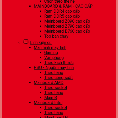
Chọn theo thế hệ
MAINBOARD & RAM - CAO CẤP
Ram DDR4 cao cấp
Ram DDR5 cao cấp
Mainboard Z890 cao cấp
Mainboard Z790 cao cấp
Mainboard B760 cao cấp
Top bán chạy
Linh kiện cũ
Màn hình máy tính
Gaming
Văn phòng
Theo kích thước
PSU - Nguồn máy tính
Theo hãng
Theo công suất
Mainboard AMD
Theo socket
Theo hãng
Main B
Mainboard Intel
Theo socket
Theo hãng
Mainboard H