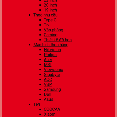
22 inch
20 inch
19 inch
Theo nhu cầu
Type C
Tivi
Văn phòng
Gaming
Thiết kế đồ hoạ
Màn hình theo hãng
Hikvision
Philips
Acer
MSI
Viewsonic
Gigabyte
AOC
VSP
Samsung
Dell
Asus
Tivi
COOCAA
Xiaomi