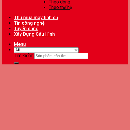
Theo dòng
Theo thế hệ
Thu mua máy tính cũ
Tin công nghệ
Tuyển dụng
Xây Dựng Cấu Hình
Menu
Tìm kiếm: