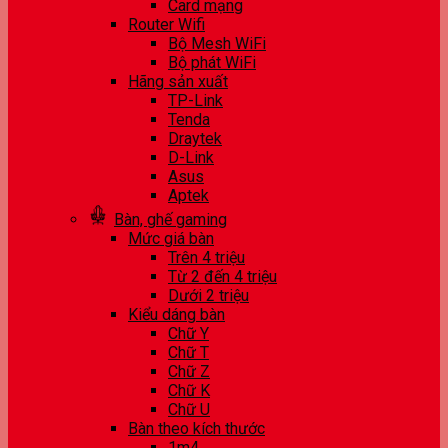
Card mạng
Router Wifi
Bộ Mesh WiFi
Bộ phát WiFi
Hãng sản xuất
TP-Link
Tenda
Draytek
D-Link
Asus
Aptek
Bàn, ghế gaming
Mức giá bàn
Trên 4 triệu
Từ 2 đến 4 triệu
Dưới 2 triệu
Kiểu dáng bàn
Chữ Y
Chữ T
Chữ Z
Chữ K
Chữ U
Bàn theo kích thước
1m4