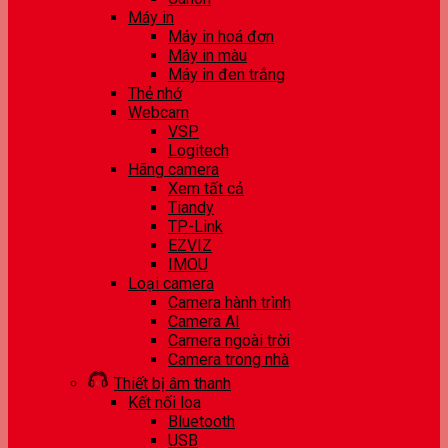
Máy in
Máy in hoá đơn
Máy in màu
Máy in đen trắng
Thẻ nhớ
Webcam
VSP
Logitech
Hãng camera
Xem tất cả
Tiandy
TP-Link
EZVIZ
IMOU
Loại camera
Camera hành trình
Camera AI
Camera ngoài trời
Camera trong nhà
Thiết bị âm thanh
Kết nối loa
Bluetooth
USB