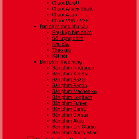
Chuột DareU
Chuột Attack Shark
Chuột Asus
Chuột VGN - VXE
Bàn phím theo nhu cầu
Phụ kiện bàn phím
Số lượng phím
Nhu cầu
Theo giá
Kết nối
Bàn phím theo hãng
Bàn phím Redragon
Bàn phím Xiberia
Bàn phím Razer
Bàn phím Rapoo
Bàn phím Machenike
Bàn phím Logitech
Bàn phím Fuhlen
Bàn phím DareU
Bàn phím Corsair
Bàn phím Akko
Bàn phím Dry Studio
Bàn phím Angry Miao