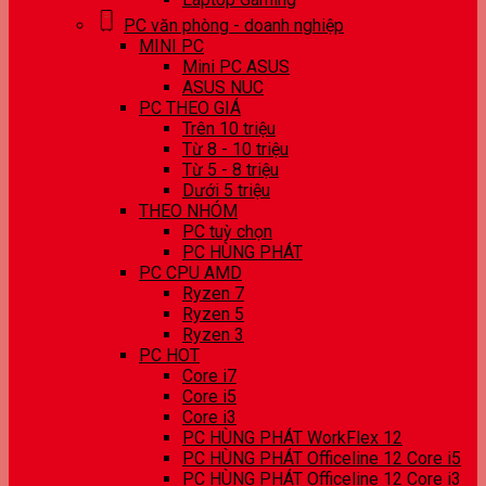
PC văn phòng - doanh nghiệp
MINI PC
Mini PC ASUS
ASUS NUC
PC THEO GIÁ
Trên 10 triệu
Từ 8 - 10 triệu
Từ 5 - 8 triệu
Dưới 5 triệu
THEO NHÓM
PC tuỳ chọn
PC HÙNG PHÁT
PC CPU AMD
Ryzen 7
Ryzen 5
Ryzen 3
PC HOT
Core i7
Core i5
Core i3
PC HÙNG PHÁT WorkFlex 12
PC HÙNG PHÁT Officeline 12 Core i5
PC HÙNG PHÁT Officeline 12 Core i3