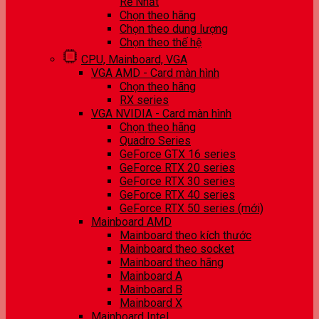
Rẻ Nhất
Chọn theo hãng
Chọn theo dung lượng
Chọn theo thế hệ
CPU, Mainboard, VGA
VGA AMD - Card màn hình
Chọn theo hãng
RX series
VGA NVIDIA - Card màn hình
Chọn theo hãng
Quadro Series
GeForce GTX 16 series
GeForce RTX 20 series
GeForce RTX 30 series
GeForce RTX 40 series
GeForce RTX 50 series (mới)
Mainboard AMD
Mainboard theo kích thước
Mainboard theo socket
Mainboard theo hãng
Mainboard A
Mainboard B
Mainboard X
Mainboard Intel