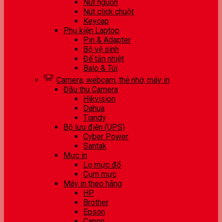
Nút nguồn
Nút click chuột
Keycap
Phụ kiện Laptop
Pin & Adapter
Bộ vệ sinh
Đế tản nhiệt
Balo & Túi
Camera, webcam, thẻ nhớ, máy in
Đầu thu Camera
Hikvision
Dahua
Tiandy
Bộ lưu điện (UPS)
Cyber Power
Santak
Mực in
Lọ mực đổ
Cụm mực
Máy in theo hãng
HP
Brother
Epson
Canon