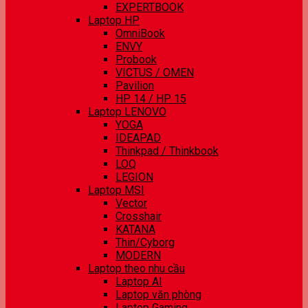
EXPERTBOOK
Laptop HP
OmniBook
ENVY
Probook
VICTUS / OMEN
Pavilion
HP 14 / HP 15
Laptop LENOVO
YOGA
IDEAPAD
Thinkpad / Thinkbook
LOQ
LEGION
Laptop MSI
Vector
Crosshair
KATANA
Thin/Cyborg
MODERN
Laptop theo nhu cầu
Laptop AI
Laptop văn phòng
Laptop Gaming