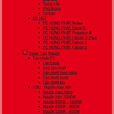
Trung cấp
Phổ thông
Cơ bản
PC HOT
PC HÙNG PHÁT Relaw
PC HÙNG PHÁT Eagle S
PC HÙNG PHÁT Pegasus A
PC HÙNG PHÁT Falcon D Plus
PC HÙNG PHÁT Falcon C
PC HÙNG PHÁT Falcon E
Case, Tản, Nguồn
Tản nhiệt PC
Fan Case
Keo tản nhiệt
Tản nhiệt theo hãng
Tản nhiệt nước
Tản nhiệt khí
PSU - Nguồn máy tính
Nguồn theo hãng
Nguồn trên 1000W
Nguồn 800W - 1000W
Nguồn 650W - 800W
Nguồn 550W - 650W