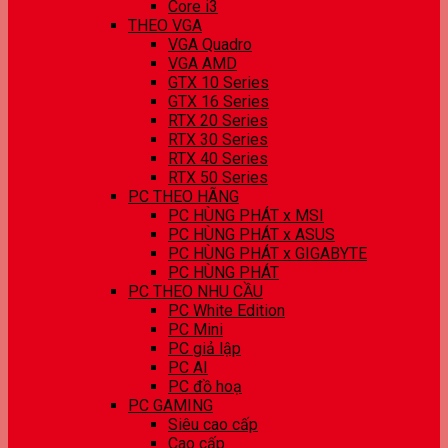
Core i3
THEO VGA
VGA Quadro
VGA AMD
GTX 10 Series
GTX 16 Series
RTX 20 Series
RTX 30 Series
RTX 40 Series
RTX 50 Series
PC THEO HÃNG
PC HÙNG PHÁT x MSI
PC HÙNG PHÁT x ASUS
PC HÙNG PHÁT x GIGABYTE
PC HÙNG PHÁT
PC THEO NHU CẦU
PC White Edition
PC Mini
PC giả lập
PC AI
PC đồ hoạ
PC GAMING
Siêu cao cấp
Cao cấp