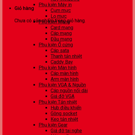
Phụ kiện Máy in
Giỏ hàng
Cụm mực
Lọ mực
Chưa có sản phẩm trong giỏ hàng.
Phụ kiện Mạng
Card mạng
Cáp mạng
Đầu mạng
Phụ kiện Ổ cứng
Cáp sata
Thanh tản nhiệt
Caddy Bay
Phụ kiện Màn hình
Cáp màn hình
Arm màn hình
Phụ kiện VGA & Nguồn
Cáp nguồn nối dài
Giá đỡ VGA
Phụ kiện Tản nhiệt
Hub điều khiển
Gông socket
Keo tản nhiệt
Phụ kiện Gear
Giá đỡ tai nghe