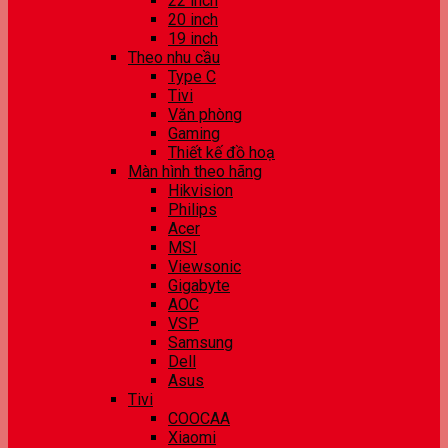
22 inch
20 inch
19 inch
Theo nhu cầu
Type C
Tivi
Văn phòng
Gaming
Thiết kế đồ hoạ
Màn hình theo hãng
Hikvision
Philips
Acer
MSI
Viewsonic
Gigabyte
AOC
VSP
Samsung
Dell
Asus
Tivi
COOCAA
Xiaomi