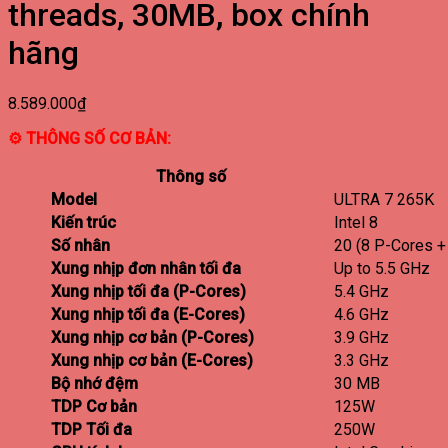
threads, 30MB, box chính
hãng
8.589.000
₫
⚙ THÔNG SỐ CƠ BẢN:
Thông số
Model
ULTRA 7 265K
Kiến trúc
Intel 8
Số nhân
20 (8 P-Cores +
Xung nhịp đơn nhân tối đa
Up to 5.5 GHz
Xung nhịp tối đa (P-Cores)
5.4 GHz
Xung nhịp tối đa (E-Cores)
4.6 GHz
Xung nhịp cơ bản (P-Cores)
3.9 GHz
Xung nhịp cơ bản (E-Cores)
3.3 GHz
Bộ nhớ đệm
30 MB
TDP Cơ bản
125W
TDP Tối đa
250W