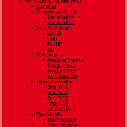
Màn hình, Tivi, Máy chiếu
Máy chiếu
Phụ kiện màn hình ❯
Đèn màn hình
Arm màn hình
Theo độ phân giải
WQHD
QHD
Full HD
HD
Công nghệ
FreeSync Premium
Adaptive Sync
NVIDIA GSync
AMD FreeSync
Thời gian phản hồi
5ms (GTG)
4ms (GTG)
2ms (GTG)
1ms (GTG)
0.5ms (GTG)
Theo bề mặt
Màn hình cong
Màn hình phẳng