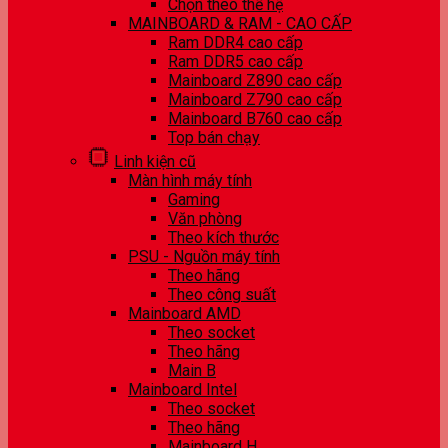
Chọn theo thế hệ
MAINBOARD & RAM - CAO CẤP
Ram DDR4 cao cấp
Ram DDR5 cao cấp
Mainboard Z890 cao cấp
Mainboard Z790 cao cấp
Mainboard B760 cao cấp
Top bán chạy
Linh kiện cũ
Màn hình máy tính
Gaming
Văn phòng
Theo kích thước
PSU - Nguồn máy tính
Theo hãng
Theo công suất
Mainboard AMD
Theo socket
Theo hãng
Main B
Mainboard Intel
Theo socket
Theo hãng
Mainboard H