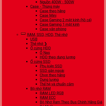
Nguồn 400W - 500W
Case - Thùng máy
Case theo hãng
Case Mini
Case Gaming 2 mặt kính (hồ cá)
Case Gaming 1 mặt kính
Case văn phòng
RAM, SSD, HDD, Thẻ nhớ
USB
Thẻ nhớ ❯
Ổ cứng HDD
Ổ Nas
HDD theo dung lượng
Ổ cứng SSD
Phụ kiện SSD
SSD gắn ngoài
Chọn theo hãng
Dung lượng
Thế hệ và chuẩn cắm
Bộ nhớ RAM
RAM LED RGB
RAM ECC
Bộ Nhớ Ram Theo Bus Chính Hãng Giá