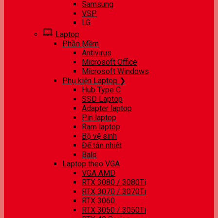
Samsung
VSP
LG
Laptop
Phần Mềm
Antivirus
Microsoft Office
Microsoft Windows
Phụ kiện Laptop ❯
Hub Type C
SSD Laptop
Adapter laptop
Pin laptop
Ram laptop
Bộ vệ sinh
Đế tản nhiệt
Balo
Laptop theo VGA
VGA AMD
RTX 3080 / 3080Ti
RTX 3070 / 3070Ti
RTX 3060
RTX 3050 / 3050Ti