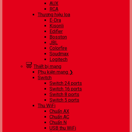
AUX
RCA
Thương hiệu loa
E-Dra
Kisonli
Edifier
Bosston
JBL
Colorfire
Soudmax
Logitech
Thiết bị mạng
Phụ kiện mạng ❯
Switch
Switch 24 ports
Switch 16 ports
Switch 8 ports
Switch 5 ports
Thu WiFi
Chuẩn AX
Chuẩn AC
Chuẩn N
USB thu WiFi