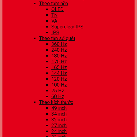
Theo tấm nền
OLED
TN
VA
Superclear IPS
IPS
Theo tần số quét
360 Hz
240 Hz
180 Hz
170 Hz
165 Hz
144 Hz
120 Hz
100 Hz
75 Hz
60 Hz
Theo kích thước
49 inch
34 inch
32 inch
27 inch
24 inch