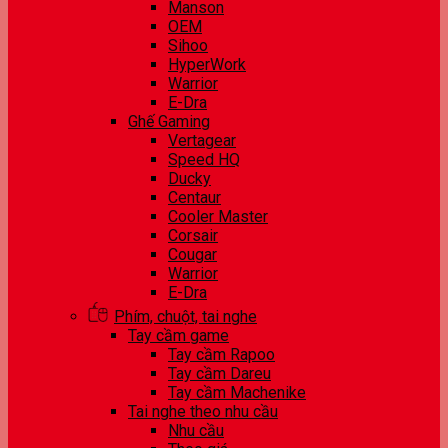
Manson
OEM
Sihoo
HyperWork
Warrior
E-Dra
Ghế Gaming
Vertagear
Speed HQ
Ducky
Centaur
Cooler Master
Corsair
Cougar
Warrior
E-Dra
Phím, chuột, tai nghe
Tay cầm game
Tay cầm Rapoo
Tay cầm Dareu
Tay cầm Machenike
Tai nghe theo nhu cầu
Nhu cầu