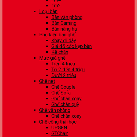
1m2
Loại bàn
Bàn văn phòng
Bàn Gaming
Bàn nâng hạ
Phụ kiện bàn ghế
Khay đi dây
Giá đỡ cốc kẹp bàn
Kê chân
Mức giá ghế
Trên 4 triệu
Từ 2 đến 4 triệu
Dưới 2 triệu
Ghế net
Ghế Couple
Ghế Sofa
Ghế chân xoay
Ghế chân quỳ
Ghế văn phòng
Ghế chân xoay
Ghế công thái học
UPGEN
GTChair