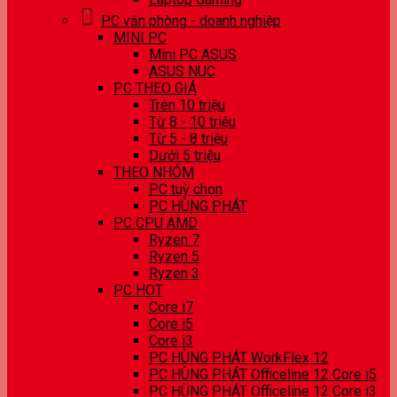
PC văn phòng - doanh nghiệp
MINI PC
Mini PC ASUS
ASUS NUC
PC THEO GIÁ
Trên 10 triệu
Từ 8 - 10 triệu
Từ 5 - 8 triệu
Dưới 5 triệu
THEO NHÓM
PC tuỳ chọn
PC HÙNG PHÁT
PC CPU AMD
Ryzen 7
Ryzen 5
Ryzen 3
PC HOT
Core i7
Core i5
Core i3
PC HÙNG PHÁT WorkFlex 12
PC HÙNG PHÁT Officeline 12 Core i5
PC HÙNG PHÁT Officeline 12 Core i3