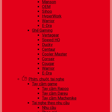
Manson
OEM
Sihoo
HyperWork
Warrior
E-Dra
Ghế Gaming
Vertagear
Speed HQ
Ducky
Centaur
Cooler Master
Corsair
Cougar
Warrior
E-Dra
Phím, chuột, tai nghe
Tay cầm game
Tay cầm Rapoo
Tay cầm Dareu
Tay cầm Machenike
Tai nghe theo nhu cầu
Nhu cầu