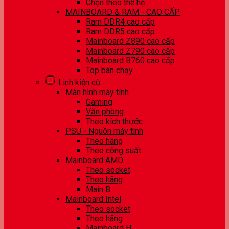
Chọn theo thế hệ
MAINBOARD & RAM - CAO CẤP
Ram DDR4 cao cấp
Ram DDR5 cao cấp
Mainboard Z890 cao cấp
Mainboard Z790 cao cấp
Mainboard B760 cao cấp
Top bán chạy
Linh kiện cũ
Màn hình máy tính
Gaming
Văn phòng
Theo kích thước
PSU - Nguồn máy tính
Theo hãng
Theo công suất
Mainboard AMD
Theo socket
Theo hãng
Main B
Mainboard Intel
Theo socket
Theo hãng
Mainboard H