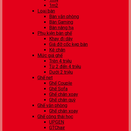
1m2
Loại bàn
Bàn văn phòng
Bàn Gaming
Bàn nâng hạ
Phụ kiện bàn ghế
Khay đi dây
Giá đỡ cốc kẹp bàn
Kê chân
Mức giá ghế
Trên 4 triệu
Từ 2 đến 4 triệu
Dưới 2 triệu
Ghế net
Ghế Couple
Ghế Sofa
Ghế chân xoay
Ghế chân quỳ
Ghế văn phòng
Ghế chân xoay
Ghế công thái học
UPGEN
GTChair