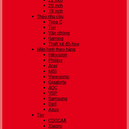
22 inch
20 inch
19 inch
Theo nhu cầu
Type C
Tivi
Văn phòng
Gaming
Thiết kế đồ hoạ
Màn hình theo hãng
Hikvision
Philips
Acer
MSI
Viewsonic
Gigabyte
AOC
VSP
Samsung
Dell
Asus
Tivi
COOCAA
Xiaomi