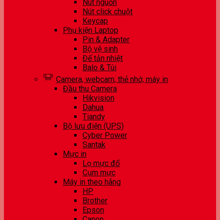
Nút nguồn
Nút click chuột
Keycap
Phụ kiện Laptop
Pin & Adapter
Bộ vệ sinh
Đế tản nhiệt
Balo & Túi
Camera, webcam, thẻ nhớ, máy in
Đầu thu Camera
Hikvision
Dahua
Tiandy
Bộ lưu điện (UPS)
Cyber Power
Santak
Mực in
Lọ mực đổ
Cụm mực
Máy in theo hãng
HP
Brother
Epson
Canon