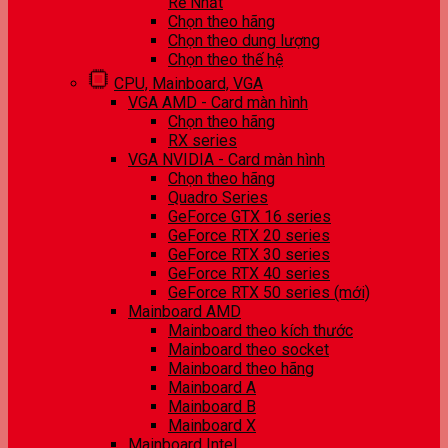
Rẻ Nhất
Chọn theo hãng
Chọn theo dung lượng
Chọn theo thế hệ
CPU, Mainboard, VGA
VGA AMD - Card màn hình
Chọn theo hãng
RX series
VGA NVIDIA - Card màn hình
Chọn theo hãng
Quadro Series
GeForce GTX 16 series
GeForce RTX 20 series
GeForce RTX 30 series
GeForce RTX 40 series
GeForce RTX 50 series (mới)
Mainboard AMD
Mainboard theo kích thước
Mainboard theo socket
Mainboard theo hãng
Mainboard A
Mainboard B
Mainboard X
Mainboard Intel