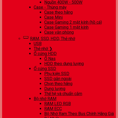
Nguồn 400W - 500W
Case - Thùng máy
Case theo hãng
Case Mini
Case Gaming 2 mặt kính (hồ cá)
Case Gaming 1 mặt kính
Case văn phòng
RAM, SSD, HDD, Thẻ nhớ
USB
Thẻ nhớ ❯
Ổ cứng HDD
Ổ Nas
HDD theo dung lượng
Ổ cứng SSD
Phụ kiện SSD
SSD gắn ngoài
Chọn theo hãng
Dung lượng
Thế hệ và chuẩn cắm
Bộ nhớ RAM
RAM LED RGB
RAM ECC
Bộ Nhớ Ram Theo Bus Chính Hãng Giá