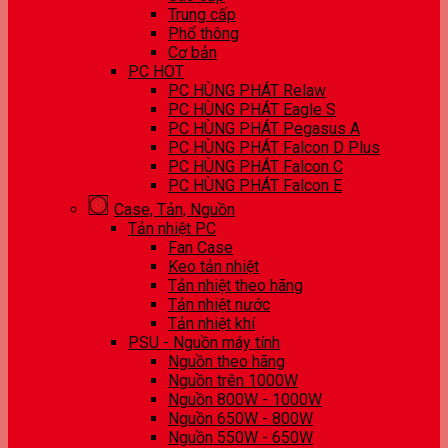
Trung cấp
Phổ thông
Cơ bản
PC HOT
PC HÙNG PHÁT Relaw
PC HÙNG PHÁT Eagle S
PC HÙNG PHÁT Pegasus A
PC HÙNG PHÁT Falcon D Plus
PC HÙNG PHÁT Falcon C
PC HÙNG PHÁT Falcon E
Case, Tản, Nguồn
Tản nhiệt PC
Fan Case
Keo tản nhiệt
Tản nhiệt theo hãng
Tản nhiệt nước
Tản nhiệt khí
PSU - Nguồn máy tính
Nguồn theo hãng
Nguồn trên 1000W
Nguồn 800W - 1000W
Nguồn 650W - 800W
Nguồn 550W - 650W