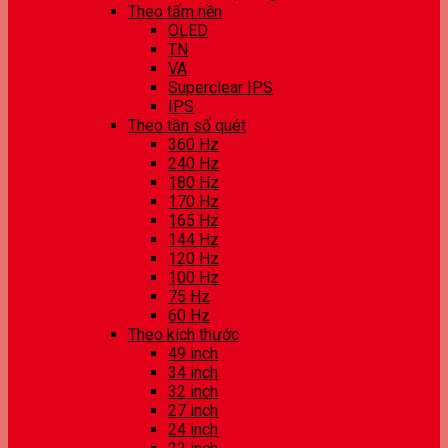
Theo tấm nền
OLED
TN
VA
Superclear IPS
IPS
Theo tần số quét
360 Hz
240 Hz
180 Hz
170 Hz
165 Hz
144 Hz
120 Hz
100 Hz
75 Hz
60 Hz
Theo kích thước
49 inch
34 inch
32 inch
27 inch
24 inch