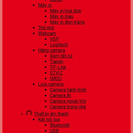
Máy in
Máy in hoá đơn
Máy in màu
Máy in đen trắng
Thẻ nhớ
Webcam
VSP
Logitech
Hãng camera
Xem tất cả
Tiandy
TP-Link
EZVIZ
IMOU
Loại camera
Camera hành trình
Camera AI
Camera ngoài trời
Camera trong nhà
Thiết bị âm thanh
Kết nối loa
Bluetooth
USB