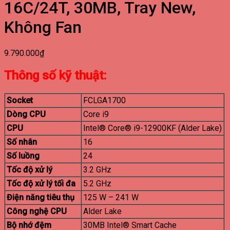
16C/24T, 30MB, Tray New,
Không Fan
9.790.000
₫
Thông số kỹ thuật:
Socket
FCLGA1700
Dòng CPU
Core i9
CPU
Intel® Core® i9-12900KF (Alder Lake)
Số nhân
16
Số luồng
24
Tốc độ xử lý
3.2 GHz
Tốc độ xử lý tối đa
5.2 GHz
Điện năng tiêu thụ
125 W – 241 W
Công nghệ CPU
Alder Lake
Bộ nhớ đệm
30MB Intel® Smart Cache