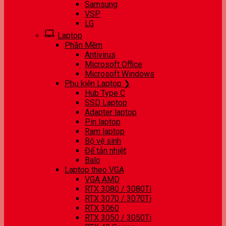
Samsung
VSP
LG
Laptop
Phần Mềm
Antivirus
Microsoft Office
Microsoft Windows
Phụ kiện Laptop ❯
Hub Type C
SSD Laptop
Adapter laptop
Pin laptop
Ram laptop
Bộ vệ sinh
Đế tản nhiệt
Balo
Laptop theo VGA
VGA AMD
RTX 3080 / 3080Ti
RTX 3070 / 3070Ti
RTX 3060
RTX 3050 / 3050Ti