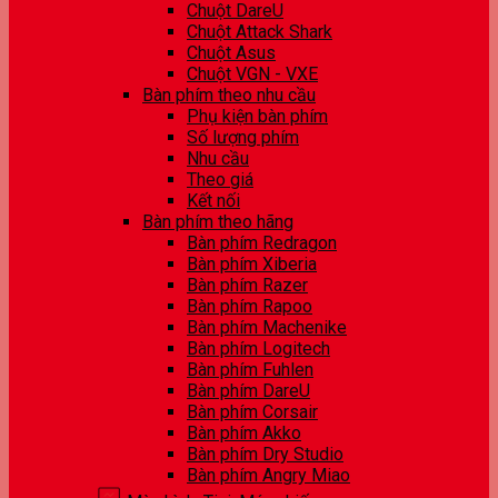
Chuột DareU
Chuột Attack Shark
Chuột Asus
Chuột VGN - VXE
Bàn phím theo nhu cầu
Phụ kiện bàn phím
Số lượng phím
Nhu cầu
Theo giá
Kết nối
Bàn phím theo hãng
Bàn phím Redragon
Bàn phím Xiberia
Bàn phím Razer
Bàn phím Rapoo
Bàn phím Machenike
Bàn phím Logitech
Bàn phím Fuhlen
Bàn phím DareU
Bàn phím Corsair
Bàn phím Akko
Bàn phím Dry Studio
Bàn phím Angry Miao