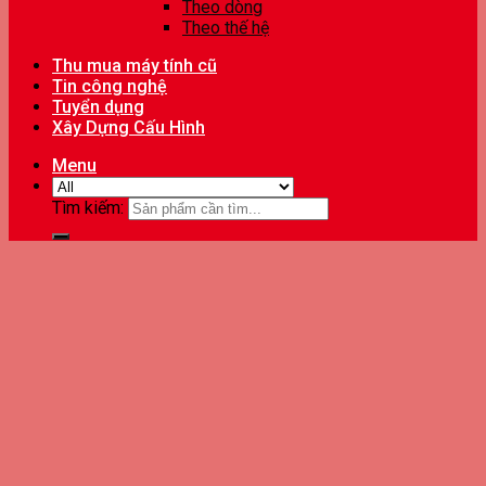
Theo dòng
Theo thế hệ
Thu mua máy tính cũ
Tin công nghệ
Tuyển dụng
Xây Dựng Cấu Hình
Menu
Tìm kiếm: