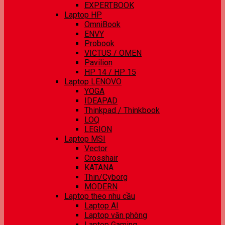
EXPERTBOOK
Laptop HP
OmniBook
ENVY
Probook
VICTUS / OMEN
Pavilion
HP 14 / HP 15
Laptop LENOVO
YOGA
IDEAPAD
Thinkpad / Thinkbook
LOQ
LEGION
Laptop MSI
Vector
Crosshair
KATANA
Thin/Cyborg
MODERN
Laptop theo nhu cầu
Laptop AI
Laptop văn phòng
Laptop Gaming