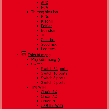
AUX
RCA
Thương hiệu loa
E-Dra
Kisonli
Edifier
Bosston
JBL
Colorfire
Soudmax
Logitech
Thiết bị mạng
Phụ kiện mạng ❯
Switch
Switch 24 ports
Switch 16 ports
Switch 8 ports
Switch 5 ports
Thu WiFi
Chuẩn AX
Chuẩn AC
Chuẩn N
USB thu WiFi