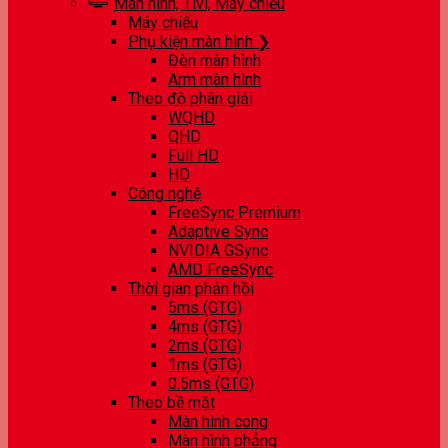
Màn hình, Tivi, Máy chiếu
Máy chiếu
Phụ kiện màn hình ❯
Đèn màn hình
Arm màn hình
Theo độ phân giải
WQHD
QHD
Full HD
HD
Công nghệ
FreeSync Premium
Adaptive Sync
NVIDIA GSync
AMD FreeSync
Thời gian phản hồi
5ms (GTG)
4ms (GTG)
2ms (GTG)
1ms (GTG)
0.5ms (GTG)
Theo bề mặt
Màn hình cong
Màn hình phẳng