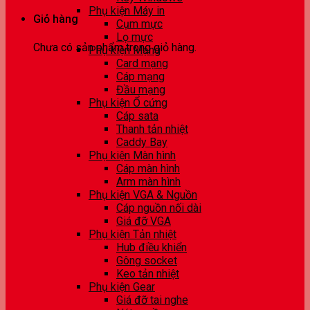
Phụ kiện Máy in
Giỏ hàng
Cụm mực
Lọ mực
Chưa có sản phẩm trong giỏ hàng.
Phụ kiện Mạng
Card mạng
Cáp mạng
Đầu mạng
Phụ kiện Ổ cứng
Cáp sata
Thanh tản nhiệt
Caddy Bay
Phụ kiện Màn hình
Cáp màn hình
Arm màn hình
Phụ kiện VGA & Nguồn
Cáp nguồn nối dài
Giá đỡ VGA
Phụ kiện Tản nhiệt
Hub điều khiển
Gông socket
Keo tản nhiệt
Phụ kiện Gear
Giá đỡ tai nghe