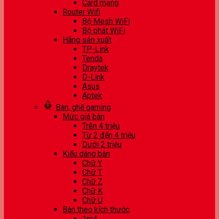
Card mạng
Router Wifi
Bộ Mesh WiFi
Bộ phát WiFi
Hãng sản xuất
TP-Link
Tenda
Draytek
D-Link
Asus
Aptek
Bàn, ghế gaming
Mức giá bàn
Trên 4 triệu
Từ 2 đến 4 triệu
Dưới 2 triệu
Kiểu dáng bàn
Chữ Y
Chữ T
Chữ Z
Chữ K
Chữ U
Bàn theo kích thước
1m4