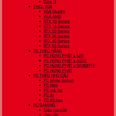
Core i3
THEO VGA
VGA Quadro
VGA AMD
GTX 10 Series
GTX 16 Series
RTX 20 Series
RTX 30 Series
RTX 40 Series
RTX 50 Series
PC THEO HÃNG
PC HÙNG PHÁT x MSI
PC HÙNG PHÁT x ASUS
PC HÙNG PHÁT x GIGABYTE
PC HÙNG PHÁT
PC THEO NHU CẦU
PC White Edition
PC Mini
PC giả lập
PC AI
PC đồ hoạ
PC GAMING
Siêu cao cấp
Cao cấp