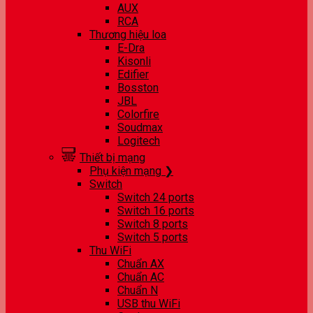
AUX
RCA
Thương hiệu loa
E-Dra
Kisonli
Edifier
Bosston
JBL
Colorfire
Soudmax
Logitech
Thiết bị mạng
Phụ kiện mạng ❯
Switch
Switch 24 ports
Switch 16 ports
Switch 8 ports
Switch 5 ports
Thu WiFi
Chuẩn AX
Chuẩn AC
Chuẩn N
USB thu WiFi