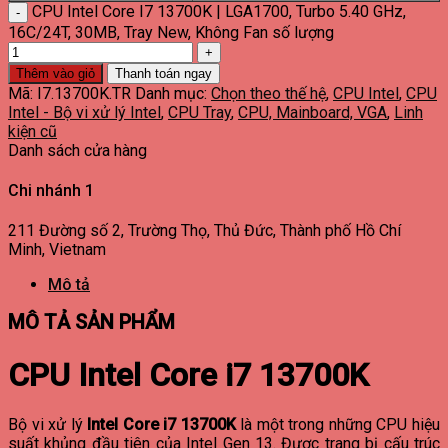
CPU Intel Core I7 13700K | LGA1700, Turbo 5.40 GHz,
16C/24T, 30MB, Tray New, Không Fan số lượng
Thêm vào giỏ
Thanh toán ngay
Mã:
I7.13700K.TR
Danh mục:
Chọn theo thế hệ
,
CPU Intel
,
CPU
Intel - Bộ vi xử lý Intel
,
CPU Tray
,
CPU, Mainboard, VGA
,
Linh
kiện cũ
Danh sách cửa hàng
Chi nhánh 1
211 Đường số 2, Trường Thọ, Thủ Đức, Thành phố Hồ Chí
Minh, Vietnam
Mô tả
MÔ TẢ SẢN PHẨM
CPU Intel Core i7 13700K
Bộ vi xử lý
Intel Core i7 13700K
là một trong những CPU hiệu
suất khủng đầu tiên của Intel Gen 13. Được trang bị cấu trúc