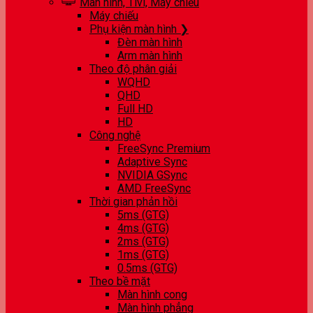
Màn hình, Tivi, Máy chiếu
Máy chiếu
Phụ kiện màn hình ❯
Đèn màn hình
Arm màn hình
Theo độ phân giải
WQHD
QHD
Full HD
HD
Công nghệ
FreeSync Premium
Adaptive Sync
NVIDIA GSync
AMD FreeSync
Thời gian phản hồi
5ms (GTG)
4ms (GTG)
2ms (GTG)
1ms (GTG)
0.5ms (GTG)
Theo bề mặt
Màn hình cong
Màn hình phẳng