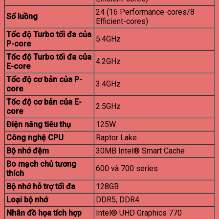
24 (16 Performance-cores/8
Số luồng
Efficient-cores)
Tốc độ Turbo tối đa của
5.4GHz
P-core
Tốc độ Turbo tối đa của
4.2GHz
E-core
Tốc độ cơ bản của P-
3.4GHz
core
Tốc độ cơ bản của E-
2.5GHz
core
Điện năng tiêu thụ
125W
Công nghệ CPU
Raptor Lake
Bộ nhớ đệm
30MB Intel® Smart Cache
Bo mạch chủ tương
600 và 700 series
thích
Bộ nhớ hỗ trợ tối đa
128GB
Loại bộ nhớ
DDR5, DDR4
Nhân đồ họa tích hợp
Intel® UHD Graphics 770