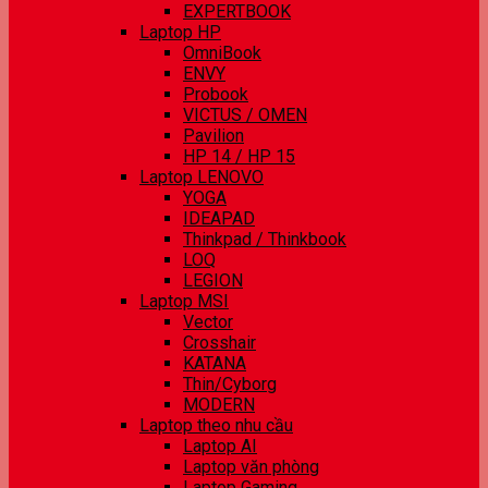
EXPERTBOOK
Laptop HP
OmniBook
ENVY
Probook
VICTUS / OMEN
Pavilion
HP 14 / HP 15
Laptop LENOVO
YOGA
IDEAPAD
Thinkpad / Thinkbook
LOQ
LEGION
Laptop MSI
Vector
Crosshair
KATANA
Thin/Cyborg
MODERN
Laptop theo nhu cầu
Laptop AI
Laptop văn phòng
Laptop Gaming