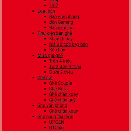
1m2
Loại bàn
Bàn văn phòng
Bàn Gaming
Bàn nâng hạ
Phụ kiện bàn ghế
Khay đi dây
Giá đỡ cốc kẹp bàn
Kê chân
Mức giá ghế
Trên 4 triệu
Từ 2 đến 4 triệu
Dưới 2 triệu
Ghế net
Ghế Couple
Ghế Sofa
Ghế chân xoay
Ghế chân quỳ
Ghế văn phòng
Ghế chân xoay
Ghế công thái học
UPGEN
GTChair