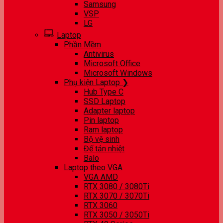
Samsung
VSP
LG
Laptop
Phần Mềm
Antivirus
Microsoft Office
Microsoft Windows
Phụ kiện Laptop ❯
Hub Type C
SSD Laptop
Adapter laptop
Pin laptop
Ram laptop
Bộ vệ sinh
Đế tản nhiệt
Balo
Laptop theo VGA
VGA AMD
RTX 3080 / 3080Ti
RTX 3070 / 3070Ti
RTX 3060
RTX 3050 / 3050Ti