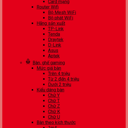
Card mạng
Router Wifi
Bộ Mesh WiFi
Bộ phát WiFi
Hãng sản xuất
TP-Link
Tenda
Draytek
D-Link
Asus
Aptek
Bàn, ghế gaming
Mức giá bàn
Trên 4 triệu
Từ 2 đến 4 triệu
Dưới 2 triệu
Kiểu dáng bàn
Chữ Y
Chữ T
Chữ Z
Chữ K
Chữ U
Bàn theo kích thước
1m4