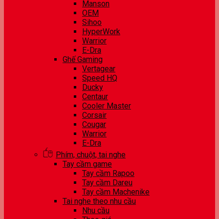
Manson
OEM
Sihoo
HyperWork
Warrior
E-Dra
Ghế Gaming
Vertagear
Speed HQ
Ducky
Centaur
Cooler Master
Corsair
Cougar
Warrior
E-Dra
Phím, chuột, tai nghe
Tay cầm game
Tay cầm Rapoo
Tay cầm Dareu
Tay cầm Machenike
Tai nghe theo nhu cầu
Nhu cầu