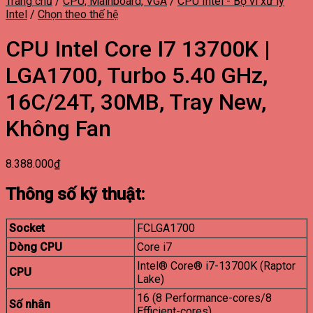
Trang chủ
/
CPU, Mainboard, VGA
/
CPU Intel - Bộ vi xử lý
Intel
/
Chọn theo thế hệ
CPU Intel Core I7 13700K |
LGA1700, Turbo 5.40 GHz,
16C/24T, 30MB, Tray New,
Không Fan
8.388.000
₫
Thông số kỹ thuật:
Socket
FCLGA1700
Dòng CPU
Core i7
Intel® Core® i7-13700K (Raptor
CPU
Lake)
16 (8 Performance-cores/8
Số nhân
Efficient-cores)