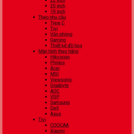
22 inch
20 inch
19 inch
Theo nhu cầu
Type C
Tivi
Văn phòng
Gaming
Thiết kế đồ hoạ
Màn hình theo hãng
Hikvision
Philips
Acer
MSI
Viewsonic
Gigabyte
AOC
VSP
Samsung
Dell
Asus
Tivi
COOCAA
Xiaomi