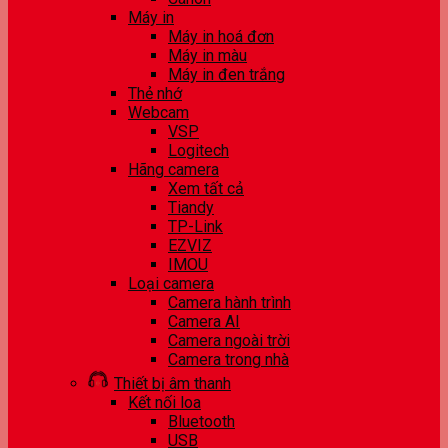
Máy in
Máy in hoá đơn
Máy in màu
Máy in đen trắng
Thẻ nhớ
Webcam
VSP
Logitech
Hãng camera
Xem tất cả
Tiandy
TP-Link
EZVIZ
IMOU
Loại camera
Camera hành trình
Camera AI
Camera ngoài trời
Camera trong nhà
Thiết bị âm thanh
Kết nối loa
Bluetooth
USB