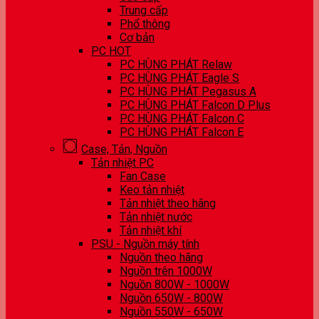
Trung cấp
Phổ thông
Cơ bản
PC HOT
PC HÙNG PHÁT Relaw
PC HÙNG PHÁT Eagle S
PC HÙNG PHÁT Pegasus A
PC HÙNG PHÁT Falcon D Plus
PC HÙNG PHÁT Falcon C
PC HÙNG PHÁT Falcon E
Case, Tản, Nguồn
Tản nhiệt PC
Fan Case
Keo tản nhiệt
Tản nhiệt theo hãng
Tản nhiệt nước
Tản nhiệt khí
PSU - Nguồn máy tính
Nguồn theo hãng
Nguồn trên 1000W
Nguồn 800W - 1000W
Nguồn 650W - 800W
Nguồn 550W - 650W