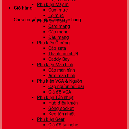
Phụ kiện Máy in
Giỏ hàng
Cụm mực
Lọ mực
Chưa có sản phẩm trong giỏ hàng.
Phụ kiện Mạng
Card mạng
Cáp mạng
Đầu mạng
Phụ kiện Ổ cứng
Cáp sata
Thanh tản nhiệt
Caddy Bay
Phụ kiện Màn hình
Cáp màn hình
Arm màn hình
Phụ kiện VGA & Nguồn
Cáp nguồn nối dài
Giá đỡ VGA
Phụ kiện Tản nhiệt
Hub điều khiển
Gông socket
Keo tản nhiệt
Phụ kiện Gear
Giá đỡ tai nghe