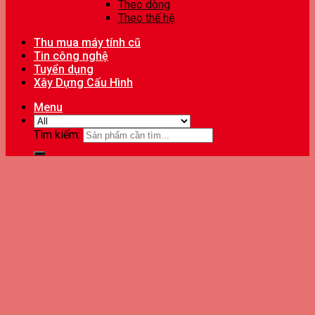
Theo dòng
Theo thế hệ
Thu mua máy tính cũ
Tin công nghệ
Tuyển dụng
Xây Dựng Cấu Hình
Menu
Tìm kiếm: