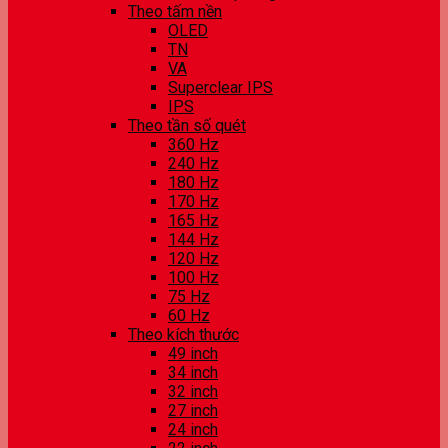
Theo tấm nền
OLED
TN
VA
Superclear IPS
IPS
Theo tần số quét
360 Hz
240 Hz
180 Hz
170 Hz
165 Hz
144 Hz
120 Hz
100 Hz
75 Hz
60 Hz
Theo kích thước
49 inch
34 inch
32 inch
27 inch
24 inch