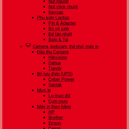
Nút nguồn
Nút click chuột
Keycap
Phụ kiện Laptop
Pin & Adapter
Bộ vệ sinh
Đế tản nhiệt
Balo & Túi
Camera, webcam, thẻ nhớ, máy in
Đầu thu Camera
Hikvision
Dahua
Tiandy
Bộ lưu điện (UPS)
Cyber Power
Santak
Mực in
Lọ mực đổ
Cụm mực
Máy in theo hãng
HP
Brother
Epson
Canon