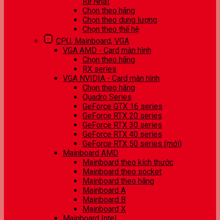
Rẻ Nhất
Chọn theo hãng
Chọn theo dung lượng
Chọn theo thế hệ
CPU, Mainboard, VGA
VGA AMD - Card màn hình
Chọn theo hãng
RX series
VGA NVIDIA - Card màn hình
Chọn theo hãng
Quadro Series
GeForce GTX 16 series
GeForce RTX 20 series
GeForce RTX 30 series
GeForce RTX 40 series
GeForce RTX 50 series (mới)
Mainboard AMD
Mainboard theo kích thước
Mainboard theo socket
Mainboard theo hãng
Mainboard A
Mainboard B
Mainboard X
Mainboard Intel