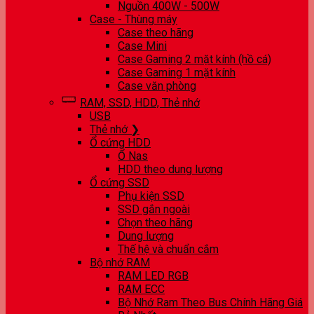
Nguồn 400W - 500W
Case - Thùng máy
Case theo hãng
Case Mini
Case Gaming 2 mặt kính (hồ cá)
Case Gaming 1 mặt kính
Case văn phòng
RAM, SSD, HDD, Thẻ nhớ
USB
Thẻ nhớ ❯
Ổ cứng HDD
Ổ Nas
HDD theo dung lượng
Ổ cứng SSD
Phụ kiện SSD
SSD gắn ngoài
Chọn theo hãng
Dung lượng
Thế hệ và chuẩn cắm
Bộ nhớ RAM
RAM LED RGB
RAM ECC
Bộ Nhớ Ram Theo Bus Chính Hãng Giá