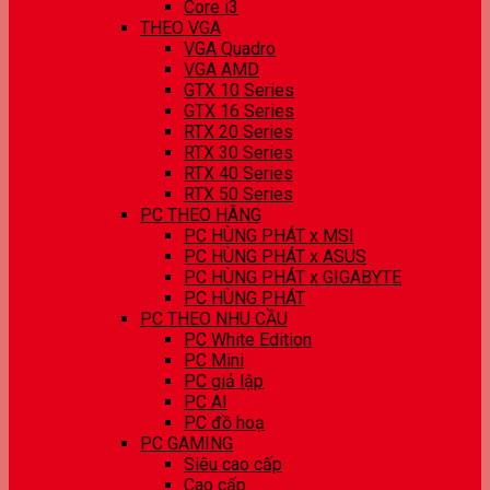
Core i3
THEO VGA
VGA Quadro
VGA AMD
GTX 10 Series
GTX 16 Series
RTX 20 Series
RTX 30 Series
RTX 40 Series
RTX 50 Series
PC THEO HÃNG
PC HÙNG PHÁT x MSI
PC HÙNG PHÁT x ASUS
PC HÙNG PHÁT x GIGABYTE
PC HÙNG PHÁT
PC THEO NHU CẦU
PC White Edition
PC Mini
PC giả lập
PC AI
PC đồ hoạ
PC GAMING
Siêu cao cấp
Cao cấp