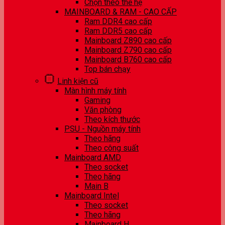
Chọn theo thế hệ
MAINBOARD & RAM - CAO CẤP
Ram DDR4 cao cấp
Ram DDR5 cao cấp
Mainboard Z890 cao cấp
Mainboard Z790 cao cấp
Mainboard B760 cao cấp
Top bán chạy
Linh kiện cũ
Màn hình máy tính
Gaming
Văn phòng
Theo kích thước
PSU - Nguồn máy tính
Theo hãng
Theo công suất
Mainboard AMD
Theo socket
Theo hãng
Main B
Mainboard Intel
Theo socket
Theo hãng
Mainboard H