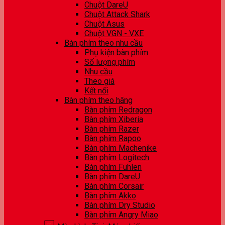
Chuột DareU
Chuột Attack Shark
Chuột Asus
Chuột VGN - VXE
Bàn phím theo nhu cầu
Phụ kiện bàn phím
Số lượng phím
Nhu cầu
Theo giá
Kết nối
Bàn phím theo hãng
Bàn phím Redragon
Bàn phím Xiberia
Bàn phím Razer
Bàn phím Rapoo
Bàn phím Machenike
Bàn phím Logitech
Bàn phím Fuhlen
Bàn phím DareU
Bàn phím Corsair
Bàn phím Akko
Bàn phím Dry Studio
Bàn phím Angry Miao