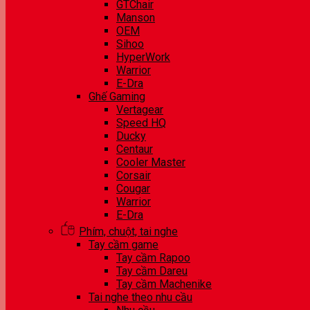
GTChair
Manson
OEM
Sihoo
HyperWork
Warrior
E-Dra
Ghế Gaming
Vertagear
Speed HQ
Ducky
Centaur
Cooler Master
Corsair
Cougar
Warrior
E-Dra
Phím, chuột, tai nghe
Tay cầm game
Tay cầm Rapoo
Tay cầm Dareu
Tay cầm Machenike
Tai nghe theo nhu cầu