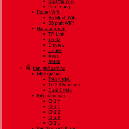
USB thu WiFi
Card mạng
Router Wifi
Bộ Mesh WiFi
Bộ phát WiFi
Hãng sản xuất
TP-Link
Tenda
Draytek
D-Link
Asus
Aptek
Bàn, ghế gaming
Mức giá bàn
Trên 4 triệu
Từ 2 đến 4 triệu
Dưới 2 triệu
Kiểu dáng bàn
Chữ Y
Chữ T
Chữ Z
Chữ K
Chữ U
Bàn theo kích thước