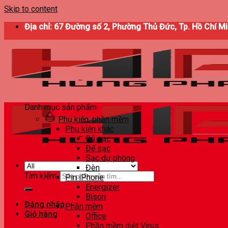
Skip to content
Địa chỉ: 67 Đường số 2, Phường Thủ Đức, Tp. Hồ Chí M
Danh mục sản phẩm
Phụ kiện, phần mềm
Phụ kiện khác
Củ sạc
Đế sạc
Sạc dự phòng
Đèn
Tìm kiếm:
Pin iPhone
Energizer
Bison
Đăng nhập
Phần mềm
Giỏ hàng
Office
Phần mềm diệt Virus