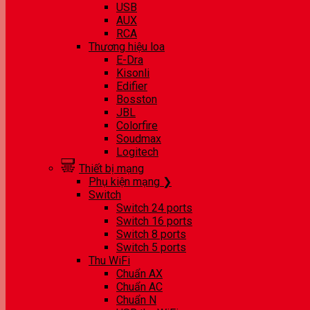
USB
AUX
RCA
Thương hiệu loa
E-Dra
Kisonli
Edifier
Bosston
JBL
Colorfire
Soudmax
Logitech
Thiết bị mạng
Phụ kiện mạng ❯
Switch
Switch 24 ports
Switch 16 ports
Switch 8 ports
Switch 5 ports
Thu WiFi
Chuẩn AX
Chuẩn AC
Chuẩn N