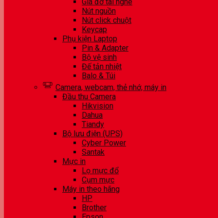
Giá đỡ tai nghe
Nút nguồn
Nút click chuột
Keycap
Phụ kiện Laptop
Pin & Adapter
Bộ vệ sinh
Đế tản nhiệt
Balo & Túi
Camera, webcam, thẻ nhớ, máy in
Đầu thu Camera
Hikvision
Dahua
Tiandy
Bộ lưu điện (UPS)
Cyber Power
Santak
Mực in
Lọ mực đổ
Cụm mực
Máy in theo hãng
HP
Brother
Epson