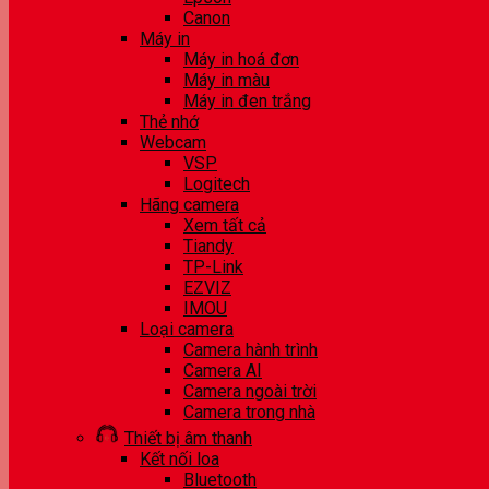
Canon
Máy in
Máy in hoá đơn
Máy in màu
Máy in đen trắng
Thẻ nhớ
Webcam
VSP
Logitech
Hãng camera
Xem tất cả
Tiandy
TP-Link
EZVIZ
IMOU
Loại camera
Camera hành trình
Camera AI
Camera ngoài trời
Camera trong nhà
Thiết bị âm thanh
Kết nối loa
Bluetooth