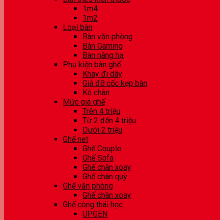
1m4
1m2
Loại bàn
Bàn văn phòng
Bàn Gaming
Bàn nâng hạ
Phụ kiện bàn ghế
Khay đi dây
Giá đỡ cốc kẹp bàn
Kê chân
Mức giá ghế
Trên 4 triệu
Từ 2 đến 4 triệu
Dưới 2 triệu
Ghế net
Ghế Couple
Ghế Sofa
Ghế chân xoay
Ghế chân quỳ
Ghế văn phòng
Ghế chân xoay
Ghế công thái học
UPGEN