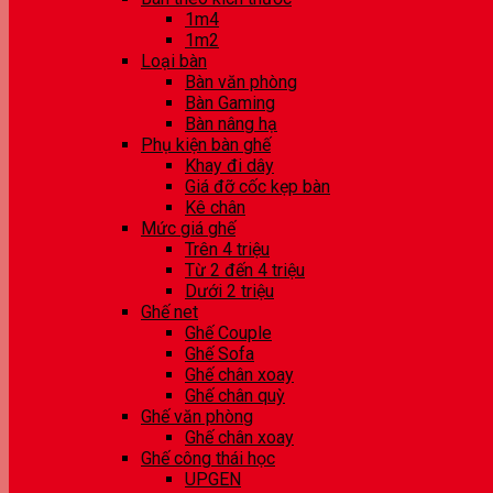
1m4
1m2
Loại bàn
Bàn văn phòng
Bàn Gaming
Bàn nâng hạ
Phụ kiện bàn ghế
Khay đi dây
Giá đỡ cốc kẹp bàn
Kê chân
Mức giá ghế
Trên 4 triệu
Từ 2 đến 4 triệu
Dưới 2 triệu
Ghế net
Ghế Couple
Ghế Sofa
Ghế chân xoay
Ghế chân quỳ
Ghế văn phòng
Ghế chân xoay
Ghế công thái học
UPGEN