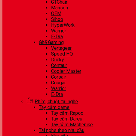
GTChair
Manson
OEM
Sihoo
HyperWork
Warrior
E-Dra
Ghế Gaming
Vertagear
Speed HQ
Ducky
Centaur
Cooler Master
Corsair
Cougar
Warrior
E-Dra
Phím, chuột, tai nghe
Tay cầm game
Tay cầm Rapoo
Tay cầm Dareu
Tay cầm Machenike
Tai nghe theo nhu cầu