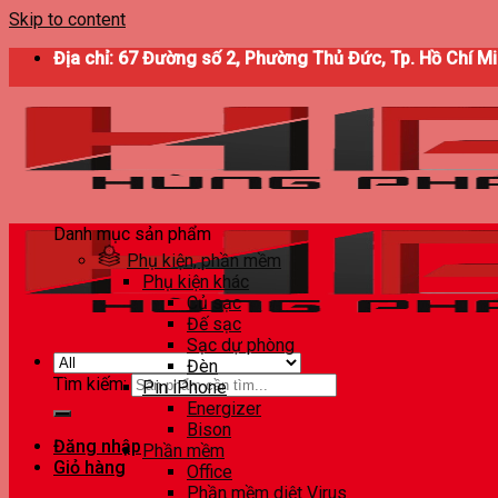
Skip to content
Địa chỉ: 67 Đường số 2, Phường Thủ Đức, Tp. Hồ Chí M
Danh mục sản phẩm
Phụ kiện, phần mềm
Phụ kiện khác
Củ sạc
Đế sạc
Sạc dự phòng
Đèn
Tìm kiếm:
Pin iPhone
Energizer
Bison
Đăng nhập
Phần mềm
Giỏ hàng
Office
Phần mềm diệt Virus