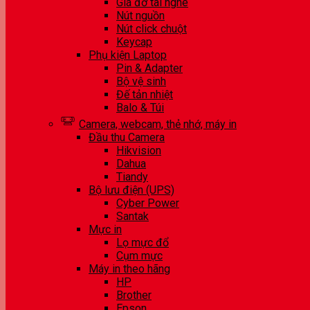
Giá đỡ tai nghe
Nút nguồn
Nút click chuột
Keycap
Phụ kiện Laptop
Pin & Adapter
Bộ vệ sinh
Đế tản nhiệt
Balo & Túi
Camera, webcam, thẻ nhớ, máy in
Đầu thu Camera
Hikvision
Dahua
Tiandy
Bộ lưu điện (UPS)
Cyber Power
Santak
Mực in
Lọ mực đổ
Cụm mực
Máy in theo hãng
HP
Brother
Epson