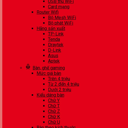
USB thu WiFi
Card mạng
Router Wifi
Bộ Mesh WiFi
Bộ phát WiFi
Hãng sản xuất
TP-Link
Tenda
Draytek
D-Link
Asus
Aptek
Bàn, ghế gaming
Mức giá bàn
Trên 4 triệu
Từ 2 đến 4 triệu
Dưới 2 triệu
Kiểu dáng bàn
Chữ Y
Chữ T
Chữ Z
Chữ K
Chữ U
Bàn theo kích thước