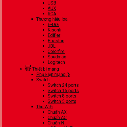
USB
AUX
RCA
Thương hiệu loa
E-Dra
Kisonli
Edifier
Bosston
JBL
Colorfire
Soudmax
Logitech
Thiết bị mạng
Phụ kiện mạng ❯
Switch
Switch 24 ports
Switch 16 ports
Switch 8 ports
Switch 5 ports
Thu WiFi
Chuẩn AX
Chuẩn AC
Chuẩn N