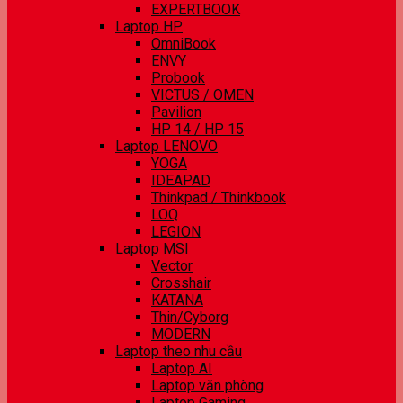
EXPERTBOOK
Laptop HP
OmniBook
ENVY
Probook
VICTUS / OMEN
Pavilion
HP 14 / HP 15
Laptop LENOVO
YOGA
IDEAPAD
Thinkpad / Thinkbook
LOQ
LEGION
Laptop MSI
Vector
Crosshair
KATANA
Thin/Cyborg
MODERN
Laptop theo nhu cầu
Laptop AI
Laptop văn phòng
Laptop Gaming