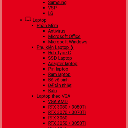
Samsung
VSP
LG
Laptop
Phần Mềm
Antivirus
Microsoft Office
Microsoft Windows
Phụ kiện Laptop ❯
Hub Type C
SSD Laptop
Adapter laptop
Pin laptop
Ram laptop
Bộ vệ sinh
Đế tản nhiệt
Balo
Laptop theo VGA
VGA AMD
RTX 3080 / 3080Ti
RTX 3070 / 3070Ti
RTX 3060
RTX 3050 / 3050Ti