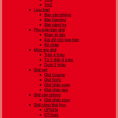
1m2
Loại bàn
Bàn văn phòng
Bàn Gaming
Bàn nâng hạ
Phụ kiện bàn ghế
Khay đi dây
Giá đỡ cốc kẹp bàn
Kê chân
Mức giá ghế
Trên 4 triệu
Từ 2 đến 4 triệu
Dưới 2 triệu
Ghế net
Ghế Couple
Ghế Sofa
Ghế chân xoay
Ghế chân quỳ
Ghế văn phòng
Ghế chân xoay
Ghế công thái học
UPGEN
GTChair