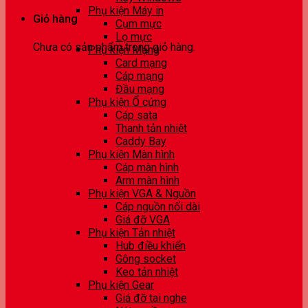
Phụ kiện Máy in
Giỏ hàng
Cụm mực
Lọ mực
Chưa có sản phẩm trong giỏ hàng.
Phụ kiện Mạng
Card mạng
Cáp mạng
Đầu mạng
Phụ kiện Ổ cứng
Cáp sata
Thanh tản nhiệt
Caddy Bay
Phụ kiện Màn hình
Cáp màn hình
Arm màn hình
Phụ kiện VGA & Nguồn
Cáp nguồn nối dài
Giá đỡ VGA
Phụ kiện Tản nhiệt
Hub điều khiển
Gông socket
Keo tản nhiệt
Phụ kiện Gear
Giá đỡ tai nghe