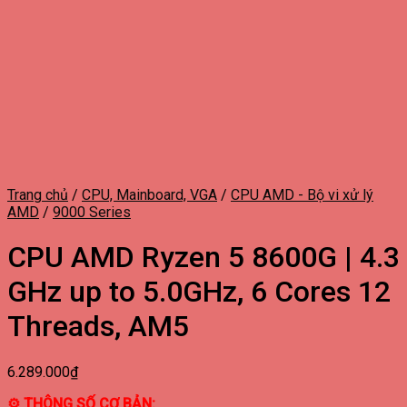
Trang chủ
/
CPU, Mainboard, VGA
/
CPU AMD - Bộ vi xử lý
AMD
/
9000 Series
CPU AMD Ryzen 5 8600G | 4.3
GHz up to 5.0GHz, 6 Cores 12
Threads, AM5
6.289.000
₫
⚙ THÔNG SỐ CƠ BẢN: