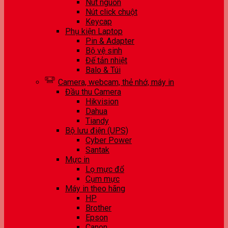
Nút nguồn
Nút click chuột
Keycap
Phụ kiện Laptop
Pin & Adapter
Bộ vệ sinh
Đế tản nhiệt
Balo & Túi
Camera, webcam, thẻ nhớ, máy in
Đầu thu Camera
Hikvision
Dahua
Tiandy
Bộ lưu điện (UPS)
Cyber Power
Santak
Mực in
Lọ mực đổ
Cụm mực
Máy in theo hãng
HP
Brother
Epson
Canon