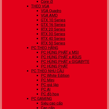
Core i3
THEO VGA
VGA Quadro
VGA AMD
GTX 10 Series
GTX 16 Series
RTX 20 Series
RTX 30 Series
RTX 40 Series
RTX 50 Series
PC THEO HÃNG
PC HÙNG PHÁT x MSI
PC HÙNG PHÁT x ASUS
PC HÙNG PHÁT x GIGABYTE
PC HÙNG PHÁT
PC THEO NHU CẦU
PC White Edition
PC Mini
PC giả lập
PC AI
PC đồ hoạ
PC GAMING
Siêu cao cấp
Cao cấp