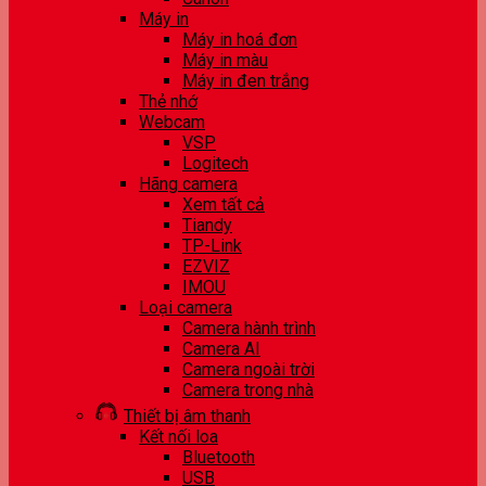
Máy in
Máy in hoá đơn
Máy in màu
Máy in đen trắng
Thẻ nhớ
Webcam
VSP
Logitech
Hãng camera
Xem tất cả
Tiandy
TP-Link
EZVIZ
IMOU
Loại camera
Camera hành trình
Camera AI
Camera ngoài trời
Camera trong nhà
Thiết bị âm thanh
Kết nối loa
Bluetooth
USB