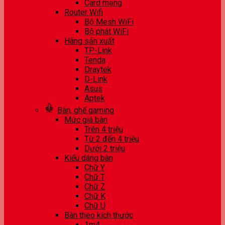
Card mạng
Router Wifi
Bộ Mesh WiFi
Bộ phát WiFi
Hãng sản xuất
TP-Link
Tenda
Draytek
D-Link
Asus
Aptek
Bàn, ghế gaming
Mức giá bàn
Trên 4 triệu
Từ 2 đến 4 triệu
Dưới 2 triệu
Kiểu dáng bàn
Chữ Y
Chữ T
Chữ Z
Chữ K
Chữ U
Bàn theo kích thước
1m4