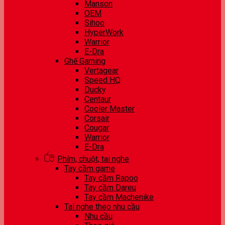
Manson
OEM
Sihoo
HyperWork
Warrior
E-Dra
Ghế Gaming
Vertagear
Speed HQ
Ducky
Centaur
Cooler Master
Corsair
Cougar
Warrior
E-Dra
Phím, chuột, tai nghe
Tay cầm game
Tay cầm Rapoo
Tay cầm Dareu
Tay cầm Machenike
Tai nghe theo nhu cầu
Nhu cầu