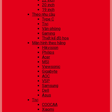
22 inch
20 inch
19 inch
Theo nhu cầu
Type C
Tivi
Văn phòng
Gaming
Thiết kế đồ hoạ
Màn hình theo hãng
Hikvision
Philips
Acer
MSI
Viewsonic
Gigabyte
AOC
VSP
Samsung
Dell
Asus
Tivi
COOCAA
Xiaomi