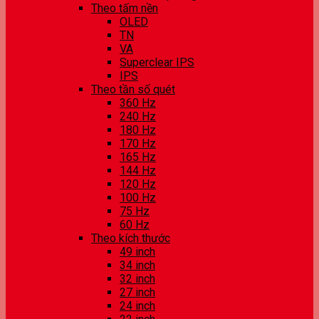
Theo tấm nền
OLED
TN
VA
Superclear IPS
IPS
Theo tần số quét
360 Hz
240 Hz
180 Hz
170 Hz
165 Hz
144 Hz
120 Hz
100 Hz
75 Hz
60 Hz
Theo kích thước
49 inch
34 inch
32 inch
27 inch
24 inch