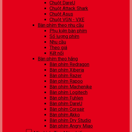
Chuột DareU
Chuột Attack Shark
Chuột Asus
Chuột VGN - VXE
Bàn phím theo nhu cầu
Phụ kiện bàn phím
Số lượng phím
Nhu cầu
Theo giá
Kết nối
Bàn phím theo hãng
Bàn phím Redragon
Bàn phím Xiberia
Bàn phím Razer
Bàn phím Rapoo
Bàn phím Machenike
Bàn phím Logitech
Bàn phím Fuhlen
Bàn phím DareU
Bàn phím Corsair
Bàn phím Akko
Bàn phím Dry Studio
Bàn phím Angry Miao