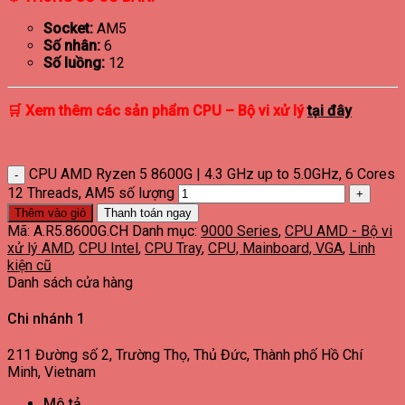
Socket:
AM5
Số nhân:
6
Số luồng:
12
🛒 Xem thêm các sản phẩm CPU – Bộ vi xử lý
tại đây
CPU AMD Ryzen 5 8600G | 4.3 GHz up to 5.0GHz, 6 Cores
12 Threads, AM5 số lượng
Thêm vào giỏ
Thanh toán ngay
Mã:
A.R5.8600G.CH
Danh mục:
9000 Series
,
CPU AMD - Bộ vi
xử lý AMD
,
CPU Intel
,
CPU Tray
,
CPU, Mainboard, VGA
,
Linh
kiện cũ
Danh sách cửa hàng
Chi nhánh 1
211 Đường số 2, Trường Thọ, Thủ Đức, Thành phố Hồ Chí
Minh, Vietnam
Mô tả