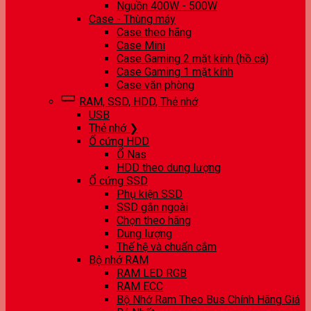
Nguồn 400W - 500W
Case - Thùng máy
Case theo hãng
Case Mini
Case Gaming 2 mặt kính (hồ cá)
Case Gaming 1 mặt kính
Case văn phòng
RAM, SSD, HDD, Thẻ nhớ
USB
Thẻ nhớ ❯
Ổ cứng HDD
Ổ Nas
HDD theo dung lượng
Ổ cứng SSD
Phụ kiện SSD
SSD gắn ngoài
Chọn theo hãng
Dung lượng
Thế hệ và chuẩn cắm
Bộ nhớ RAM
RAM LED RGB
RAM ECC
Bộ Nhớ Ram Theo Bus Chính Hãng Giá