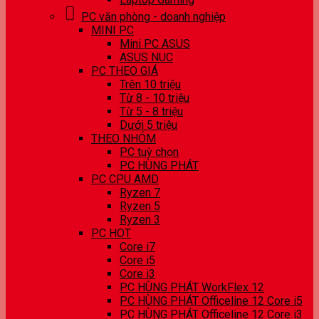
PC văn phòng - doanh nghiệp
MINI PC
Mini PC ASUS
ASUS NUC
PC THEO GIÁ
Trên 10 triệu
Từ 8 - 10 triệu
Từ 5 - 8 triệu
Dưới 5 triệu
THEO NHÓM
PC tuỳ chọn
PC HÙNG PHÁT
PC CPU AMD
Ryzen 7
Ryzen 5
Ryzen 3
PC HOT
Core i7
Core i5
Core i3
PC HÙNG PHÁT WorkFlex 12
PC HÙNG PHÁT Officeline 12 Core i5
PC HÙNG PHÁT Officeline 12 Core i3