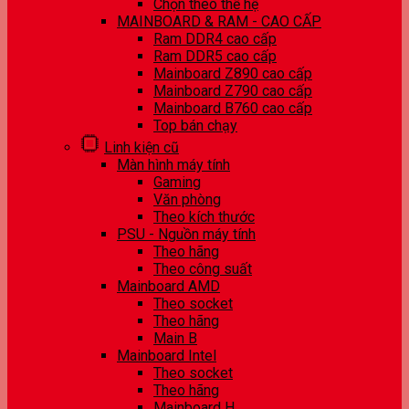
Chọn theo thế hệ
MAINBOARD & RAM - CAO CẤP
Ram DDR4 cao cấp
Ram DDR5 cao cấp
Mainboard Z890 cao cấp
Mainboard Z790 cao cấp
Mainboard B760 cao cấp
Top bán chạy
Linh kiện cũ
Màn hình máy tính
Gaming
Văn phòng
Theo kích thước
PSU - Nguồn máy tính
Theo hãng
Theo công suất
Mainboard AMD
Theo socket
Theo hãng
Main B
Mainboard Intel
Theo socket
Theo hãng
Mainboard H