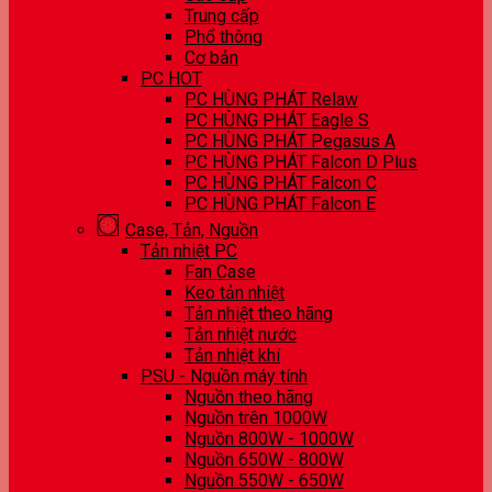
Trung cấp
Phổ thông
Cơ bản
PC HOT
PC HÙNG PHÁT Relaw
PC HÙNG PHÁT Eagle S
PC HÙNG PHÁT Pegasus A
PC HÙNG PHÁT Falcon D Plus
PC HÙNG PHÁT Falcon C
PC HÙNG PHÁT Falcon E
Case, Tản, Nguồn
Tản nhiệt PC
Fan Case
Keo tản nhiệt
Tản nhiệt theo hãng
Tản nhiệt nước
Tản nhiệt khí
PSU - Nguồn máy tính
Nguồn theo hãng
Nguồn trên 1000W
Nguồn 800W - 1000W
Nguồn 650W - 800W
Nguồn 550W - 650W