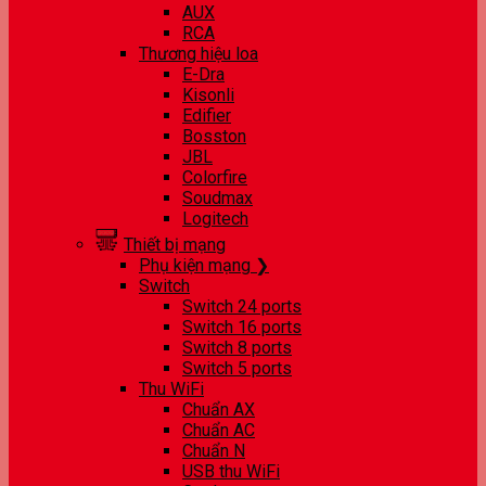
AUX
RCA
Thương hiệu loa
E-Dra
Kisonli
Edifier
Bosston
JBL
Colorfire
Soudmax
Logitech
Thiết bị mạng
Phụ kiện mạng ❯
Switch
Switch 24 ports
Switch 16 ports
Switch 8 ports
Switch 5 ports
Thu WiFi
Chuẩn AX
Chuẩn AC
Chuẩn N
USB thu WiFi