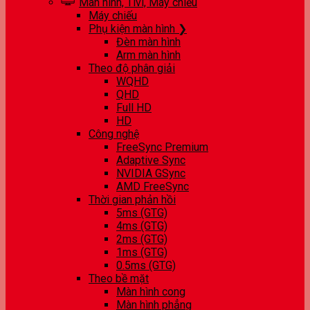
Màn hình, Tivi, Máy chiếu
Máy chiếu
Phụ kiện màn hình ❯
Đèn màn hình
Arm màn hình
Theo độ phân giải
WQHD
QHD
Full HD
HD
Công nghệ
FreeSync Premium
Adaptive Sync
NVIDIA GSync
AMD FreeSync
Thời gian phản hồi
5ms (GTG)
4ms (GTG)
2ms (GTG)
1ms (GTG)
0.5ms (GTG)
Theo bề mặt
Màn hình cong
Màn hình phẳng