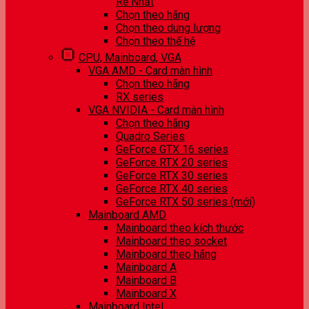
Rẻ Nhất
Chọn theo hãng
Chọn theo dung lượng
Chọn theo thế hệ
CPU, Mainboard, VGA
VGA AMD - Card màn hình
Chọn theo hãng
RX series
VGA NVIDIA - Card màn hình
Chọn theo hãng
Quadro Series
GeForce GTX 16 series
GeForce RTX 20 series
GeForce RTX 30 series
GeForce RTX 40 series
GeForce RTX 50 series (mới)
Mainboard AMD
Mainboard theo kích thước
Mainboard theo socket
Mainboard theo hãng
Mainboard A
Mainboard B
Mainboard X
Mainboard Intel