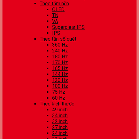
Theo tấm nền
OLED
TN
VA
Superclear IPS
IPS
Theo tần số quét
360 Hz
240 Hz
180 Hz
170 Hz
165 Hz
144 Hz
120 Hz
100 Hz
75 Hz
60 Hz
Theo kích thước
49 inch
34 inch
32 inch
27 inch
24 inch