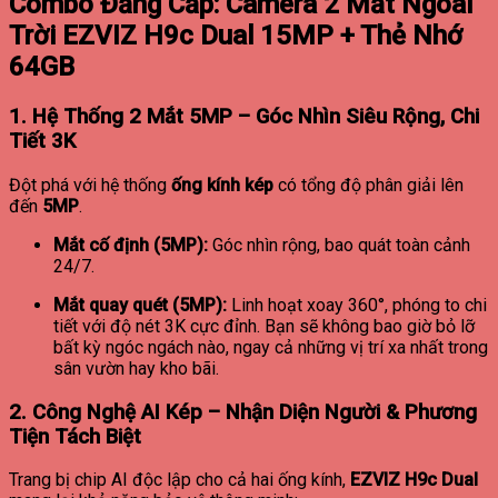
Combo Đẳng Cấp: Camera 2 Mắt Ngoài
Trời EZVIZ H9c Dual 15MP + Thẻ Nhớ
64GB
1. Hệ Thống 2 Mắt 5MP – Góc Nhìn Siêu Rộng, Chi
Tiết 3K
Đột phá với hệ thống
ống kính kép
có tổng độ phân giải lên
đến
5MP
.
Mắt cố định (5MP):
Góc nhìn rộng, bao quát toàn cảnh
24/7.
Mắt quay quét (5MP):
Linh hoạt xoay 360°, phóng to chi
tiết với độ nét 3K cực đỉnh. Bạn sẽ không bao giờ bỏ lỡ
bất kỳ ngóc ngách nào, ngay cả những vị trí xa nhất trong
sân vườn hay kho bãi.
2. Công Nghệ AI Kép – Nhận Diện Người & Phương
Tiện Tách Biệt
Trang bị chip AI độc lập cho cả hai ống kính,
EZVIZ H9c Dual