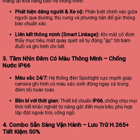
mang lại khả năng bảo vệ thông minh:
Phát hiện dáng người & Xe cộ:
Phân biệt chính xác giữa
người qua đường, thú cưng và phương tiện để gửi thông
báo chuẩn xác.
Liên kết thông minh (Smart Linkage):
Khi mắt cố định
thấy mục tiêu, mắt quay quét sẽ tự động “ập” tới bám
đuổi và ghi hình chi tiết.
3. Tầm Nhìn Đêm Có Màu Thông Minh – Chống
Nước IP66
Màu sắc 24/7:
Hệ thống đèn Spotlight cực mạnh giúp
camera ghi hình có màu sắc sinh động ngay cả trong
đêm tối hoàn toàn.
Bền bỉ với thời gian:
Thiết kế chuẩn
IP66
, chống chịu mọi
thời tiết khắc nghiệt từ nắng gắt đến mưa bão, phù hợp
lắp đặt ngoài trời, cổng ngõ.
4. Combo Sẵn Sàng Vận Hành – Lưu Trữ H.265+
Tiết Kiệm 50%