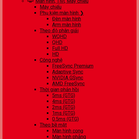
Màn hình, Tivi, Máy chiếu
Máy chiếu
Phụ kiện màn hình ❯
Đèn màn hình
Arm màn hình
Theo độ phân giải
WQHD
QHD
Full HD
HD
Công nghệ
FreeSync Premium
Adaptive Sync
NVIDIA GSync
AMD FreeSync
Thời gian phản hồi
5ms (GTG)
4ms (GTG)
2ms (GTG)
1ms (GTG)
0.5ms (GTG)
Theo bề mặt
Màn hình cong
Màn hình phẳng