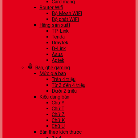
Card mạng
Router Wifi
Bộ Mesh WiFi
Bộ phát WiFi
Hãng sản xuất
TP-Link
Tenda
Draytek
D-Link
Asus
Aptek
Bàn, ghế gaming
Mức giá bàn
Trên 4 triệu
Từ 2 đến 4 triệu
Dưới 2 triệu
Kiểu dáng bàn
Chữ Y
Chữ T
Chữ Z
Chữ K
Chữ U
Bàn theo kích thước
1m4