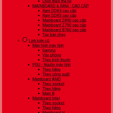
Chọn theo thế hệ
MAINBOARD & RAM - CAO CẤP
Ram DDR4 cao cấp
Ram DDR5 cao cấp
Mainboard Z890 cao cấp
Mainboard Z790 cao cấp
Mainboard B760 cao cấp
Top bán chạy
Linh kiện cũ
Màn hình máy tính
Gaming
Văn phòng
Theo kích thước
PSU - Nguồn máy tính
Theo hãng
Theo công suất
Mainboard AMD
Theo socket
Theo hãng
Main B
Mainboard Intel
Theo socket
Theo hãng
Mainboard H