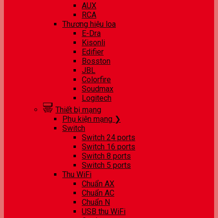
AUX
RCA
Thương hiệu loa
E-Dra
Kisonli
Edifier
Bosston
JBL
Colorfire
Soudmax
Logitech
Thiết bị mạng
Phụ kiện mạng ❯
Switch
Switch 24 ports
Switch 16 ports
Switch 8 ports
Switch 5 ports
Thu WiFi
Chuẩn AX
Chuẩn AC
Chuẩn N
USB thu WiFi