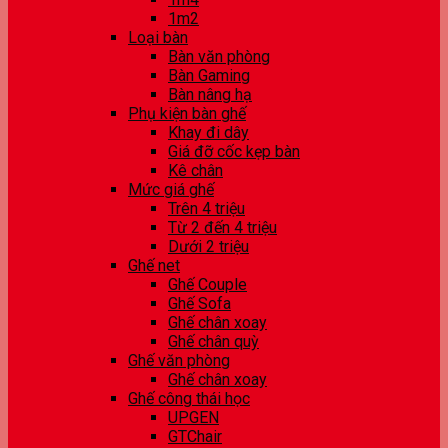
1m2
Loại bàn
Bàn văn phòng
Bàn Gaming
Bàn nâng hạ
Phụ kiện bàn ghế
Khay đi dây
Giá đỡ cốc kẹp bàn
Kê chân
Mức giá ghế
Trên 4 triệu
Từ 2 đến 4 triệu
Dưới 2 triệu
Ghế net
Ghế Couple
Ghế Sofa
Ghế chân xoay
Ghế chân quỳ
Ghế văn phòng
Ghế chân xoay
Ghế công thái học
UPGEN
GTChair