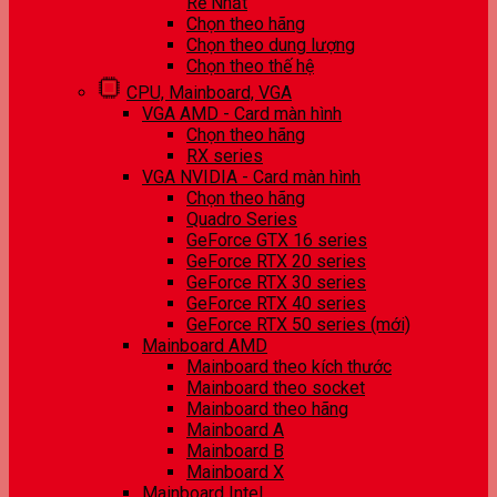
Rẻ Nhất
Chọn theo hãng
Chọn theo dung lượng
Chọn theo thế hệ
CPU, Mainboard, VGA
VGA AMD - Card màn hình
Chọn theo hãng
RX series
VGA NVIDIA - Card màn hình
Chọn theo hãng
Quadro Series
GeForce GTX 16 series
GeForce RTX 20 series
GeForce RTX 30 series
GeForce RTX 40 series
GeForce RTX 50 series (mới)
Mainboard AMD
Mainboard theo kích thước
Mainboard theo socket
Mainboard theo hãng
Mainboard A
Mainboard B
Mainboard X
Mainboard Intel