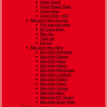
Chuột DareU
Chuột Attack Shark
Chuột Asus
Chuột VGN - VXE
Bàn phím theo nhu cầu
Phụ kiện bàn phím
Số lượng phím
Nhu cầu
Theo giá
Kết nối
Bàn phím theo hãng
Bàn phím Redragon
Bàn phím Xiberia
Bàn phím Razer
Bàn phím Rapoo
Bàn phím Machenike
Bàn phím Logitech
Bàn phím Fuhlen
Bàn phím DareU
Bàn phím Corsair
Bàn phím Akko
Bàn phím Dry Studio
Bàn phím Angry Miao