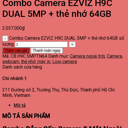
Combo Camera EZVIZ H9C
DUAL 5MP + thẻ nhớ 64GB
2.037.000
₫
Combo Camera EZVIZ H9C DUAL 5MP + thẻ nhớ 64GB số
lượng
Thêm vào giỏ
Thanh toán ngay
Mã:
CB.H9C.5MP.TN64
Danh mục:
Camera ngoài trời
,
Camera,
webcam, thẻ nhớ, máy in
,
Loại camera
Danh sách cửa hàng
Chi nhánh 1
211 Đường số 2, Trường Thọ, Thủ Đức, Thành phố Hồ Chí
Minh, Vietnam
Mô tả
MÔ TẢ SẢN PHẨM