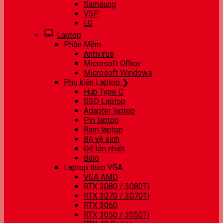
Samsung
VSP
LG
Laptop
Phần Mềm
Antivirus
Microsoft Office
Microsoft Windows
Phụ kiện Laptop ❯
Hub Type C
SSD Laptop
Adapter laptop
Pin laptop
Ram laptop
Bộ vệ sinh
Đế tản nhiệt
Balo
Laptop theo VGA
VGA AMD
RTX 3080 / 3080Ti
RTX 3070 / 3070Ti
RTX 3060
RTX 3050 / 3050Ti