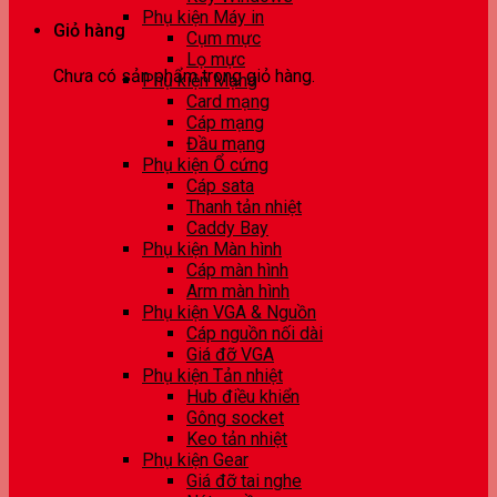
Phụ kiện Máy in
Giỏ hàng
Cụm mực
Lọ mực
Chưa có sản phẩm trong giỏ hàng.
Phụ kiện Mạng
Card mạng
Cáp mạng
Đầu mạng
Phụ kiện Ổ cứng
Cáp sata
Thanh tản nhiệt
Caddy Bay
Phụ kiện Màn hình
Cáp màn hình
Arm màn hình
Phụ kiện VGA & Nguồn
Cáp nguồn nối dài
Giá đỡ VGA
Phụ kiện Tản nhiệt
Hub điều khiển
Gông socket
Keo tản nhiệt
Phụ kiện Gear
Giá đỡ tai nghe