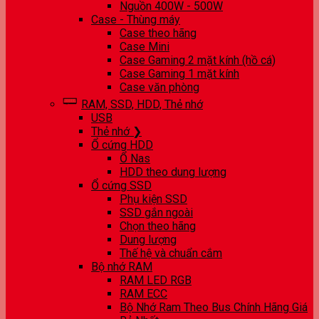
Nguồn 400W - 500W
Case - Thùng máy
Case theo hãng
Case Mini
Case Gaming 2 mặt kính (hồ cá)
Case Gaming 1 mặt kính
Case văn phòng
RAM, SSD, HDD, Thẻ nhớ
USB
Thẻ nhớ ❯
Ổ cứng HDD
Ổ Nas
HDD theo dung lượng
Ổ cứng SSD
Phụ kiện SSD
SSD gắn ngoài
Chọn theo hãng
Dung lượng
Thế hệ và chuẩn cắm
Bộ nhớ RAM
RAM LED RGB
RAM ECC
Bộ Nhớ Ram Theo Bus Chính Hãng Giá