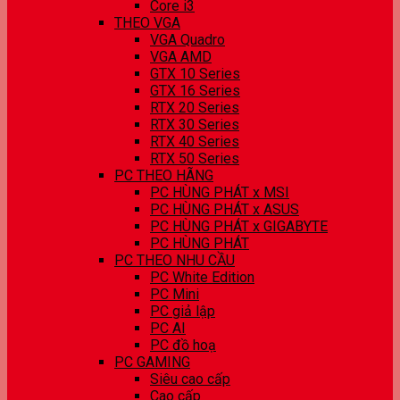
Core i3
THEO VGA
VGA Quadro
VGA AMD
GTX 10 Series
GTX 16 Series
RTX 20 Series
RTX 30 Series
RTX 40 Series
RTX 50 Series
PC THEO HÃNG
PC HÙNG PHÁT x MSI
PC HÙNG PHÁT x ASUS
PC HÙNG PHÁT x GIGABYTE
PC HÙNG PHÁT
PC THEO NHU CẦU
PC White Edition
PC Mini
PC giả lập
PC AI
PC đồ hoạ
PC GAMING
Siêu cao cấp
Cao cấp