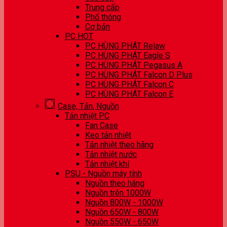
Trung cấp
Phổ thông
Cơ bản
PC HOT
PC HÙNG PHÁT Relaw
PC HÙNG PHÁT Eagle S
PC HÙNG PHÁT Pegasus A
PC HÙNG PHÁT Falcon D Plus
PC HÙNG PHÁT Falcon C
PC HÙNG PHÁT Falcon E
Case, Tản, Nguồn
Tản nhiệt PC
Fan Case
Keo tản nhiệt
Tản nhiệt theo hãng
Tản nhiệt nước
Tản nhiệt khí
PSU - Nguồn máy tính
Nguồn theo hãng
Nguồn trên 1000W
Nguồn 800W - 1000W
Nguồn 650W - 800W
Nguồn 550W - 650W