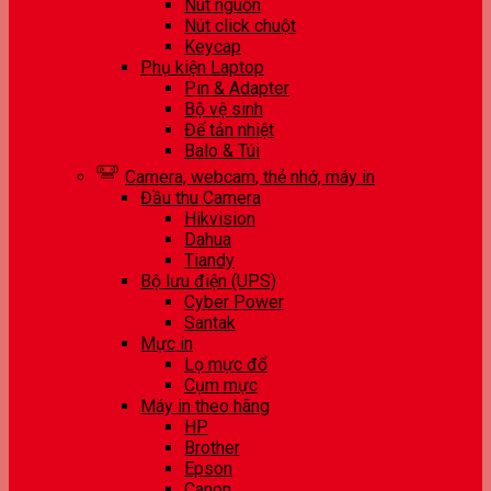
Nút nguồn
Nút click chuột
Keycap
Phụ kiện Laptop
Pin & Adapter
Bộ vệ sinh
Đế tản nhiệt
Balo & Túi
Camera, webcam, thẻ nhớ, máy in
Đầu thu Camera
Hikvision
Dahua
Tiandy
Bộ lưu điện (UPS)
Cyber Power
Santak
Mực in
Lọ mực đổ
Cụm mực
Máy in theo hãng
HP
Brother
Epson
Canon