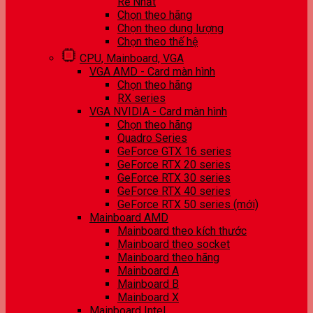
Rẻ Nhất
Chọn theo hãng
Chọn theo dung lượng
Chọn theo thế hệ
CPU, Mainboard, VGA
VGA AMD - Card màn hình
Chọn theo hãng
RX series
VGA NVIDIA - Card màn hình
Chọn theo hãng
Quadro Series
GeForce GTX 16 series
GeForce RTX 20 series
GeForce RTX 30 series
GeForce RTX 40 series
GeForce RTX 50 series (mới)
Mainboard AMD
Mainboard theo kích thước
Mainboard theo socket
Mainboard theo hãng
Mainboard A
Mainboard B
Mainboard X
Mainboard Intel