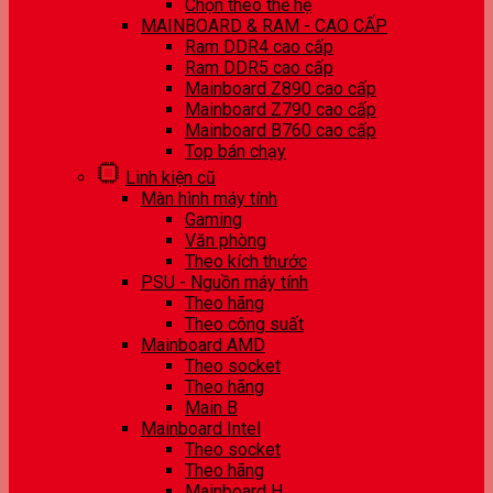
Chọn theo thế hệ
MAINBOARD & RAM - CAO CẤP
Ram DDR4 cao cấp
Ram DDR5 cao cấp
Mainboard Z890 cao cấp
Mainboard Z790 cao cấp
Mainboard B760 cao cấp
Top bán chạy
Linh kiện cũ
Màn hình máy tính
Gaming
Văn phòng
Theo kích thước
PSU - Nguồn máy tính
Theo hãng
Theo công suất
Mainboard AMD
Theo socket
Theo hãng
Main B
Mainboard Intel
Theo socket
Theo hãng
Mainboard H