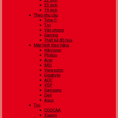
22 inch
20 inch
19 inch
Theo nhu cầu
Type C
Tivi
Văn phòng
Gaming
Thiết kế đồ hoạ
Màn hình theo hãng
Hikvision
Philips
Acer
MSI
Viewsonic
Gigabyte
AOC
VSP
Samsung
Dell
Asus
Tivi
COOCAA
Xiaomi