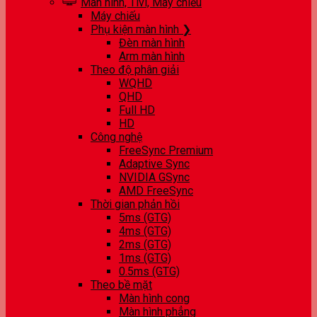
Màn hình, Tivi, Máy chiếu
Máy chiếu
Phụ kiện màn hình ❯
Đèn màn hình
Arm màn hình
Theo độ phân giải
WQHD
QHD
Full HD
HD
Công nghệ
FreeSync Premium
Adaptive Sync
NVIDIA GSync
AMD FreeSync
Thời gian phản hồi
5ms (GTG)
4ms (GTG)
2ms (GTG)
1ms (GTG)
0.5ms (GTG)
Theo bề mặt
Màn hình cong
Màn hình phẳng