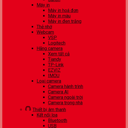
Máy in
Máy in hoá đơn
Máy in màu
Máy in đen trắng
Thẻ nhớ
Webcam
VSP
Logitech
Hãng camera
Xem tất cả
Tiandy
TP-Link
EZVIZ
IMOU
Loại camera
Camera hành trình
Camera AI
Camera ngoài trời
Camera trong nhà
Thiết bị âm thanh
Kết nối loa
Bluetooth
USB