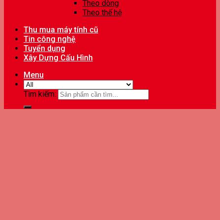
Theo dòng
Theo thế hệ
Thu mua máy tính cũ
Tin công nghệ
Tuyển dụng
Xây Dựng Cấu Hình
Menu
Tìm kiếm: