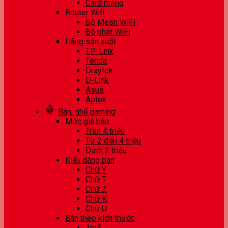
Card mạng
Router Wifi
Bộ Mesh WiFi
Bộ phát WiFi
Hãng sản xuất
TP-Link
Tenda
Draytek
D-Link
Asus
Aptek
Bàn, ghế gaming
Mức giá bàn
Trên 4 triệu
Từ 2 đến 4 triệu
Dưới 2 triệu
Kiểu dáng bàn
Chữ Y
Chữ T
Chữ Z
Chữ K
Chữ U
Bàn theo kích thước
1m4