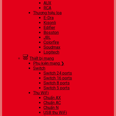
AUX
RCA
Thương hiệu loa
E-Dra
Kisonli
Edifier
Bosston
JBL
Colorfire
Soudmax
Logitech
Thiết bị mạng
Phụ kiện mạng ❯
Switch
Switch 24 ports
Switch 16 ports
Switch 8 ports
Switch 5 ports
Thu WiFi
Chuẩn AX
Chuẩn AC
Chuẩn N
USB thu WiFi