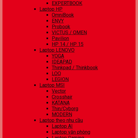
EXPERTBOOK
Laptop HP
OmniBook
ENVY
Probook
VICTUS / OMEN
Pavilion
HP 14 / HP 15
Laptop LENOVO
YOGA
IDEAPAD
Thinkpad / Thinkbook
LOQ
LEGION
Laptop MSI
Vector
Crosshair
KATANA
Thin/Cyborg
MODERN
Laptop theo nhu cầu
Laptop AI
Laptop văn phòng
Laptop Gaming