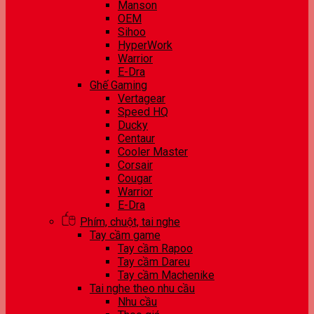
Manson
OEM
Sihoo
HyperWork
Warrior
E-Dra
Ghế Gaming
Vertagear
Speed HQ
Ducky
Centaur
Cooler Master
Corsair
Cougar
Warrior
E-Dra
Phím, chuột, tai nghe
Tay cầm game
Tay cầm Rapoo
Tay cầm Dareu
Tay cầm Machenike
Tai nghe theo nhu cầu
Nhu cầu