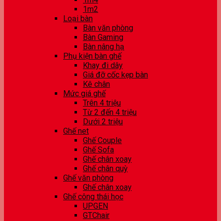
1m2
Loại bàn
Bàn văn phòng
Bàn Gaming
Bàn nâng hạ
Phụ kiện bàn ghế
Khay đi dây
Giá đỡ cốc kẹp bàn
Kê chân
Mức giá ghế
Trên 4 triệu
Từ 2 đến 4 triệu
Dưới 2 triệu
Ghế net
Ghế Couple
Ghế Sofa
Ghế chân xoay
Ghế chân quỳ
Ghế văn phòng
Ghế chân xoay
Ghế công thái học
UPGEN
GTChair