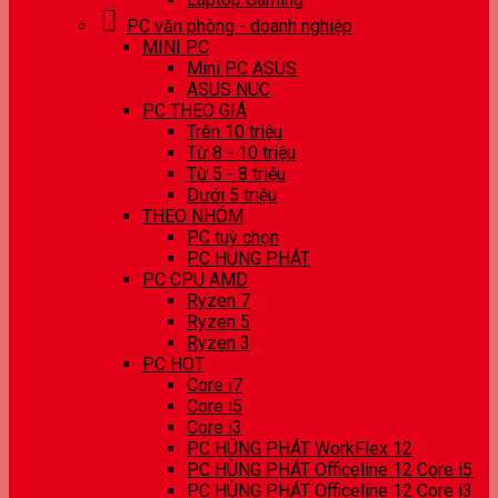
PC văn phòng - doanh nghiệp
MINI PC
Mini PC ASUS
ASUS NUC
PC THEO GIÁ
Trên 10 triệu
Từ 8 - 10 triệu
Từ 5 - 8 triệu
Dưới 5 triệu
THEO NHÓM
PC tuỳ chọn
PC HÙNG PHÁT
PC CPU AMD
Ryzen 7
Ryzen 5
Ryzen 3
PC HOT
Core i7
Core i5
Core i3
PC HÙNG PHÁT WorkFlex 12
PC HÙNG PHÁT Officeline 12 Core i5
PC HÙNG PHÁT Officeline 12 Core i3