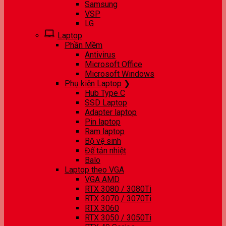
Samsung
VSP
LG
Laptop
Phần Mềm
Antivirus
Microsoft Office
Microsoft Windows
Phụ kiện Laptop ❯
Hub Type C
SSD Laptop
Adapter laptop
Pin laptop
Ram laptop
Bộ vệ sinh
Đế tản nhiệt
Balo
Laptop theo VGA
VGA AMD
RTX 3080 / 3080Ti
RTX 3070 / 3070Ti
RTX 3060
RTX 3050 / 3050Ti