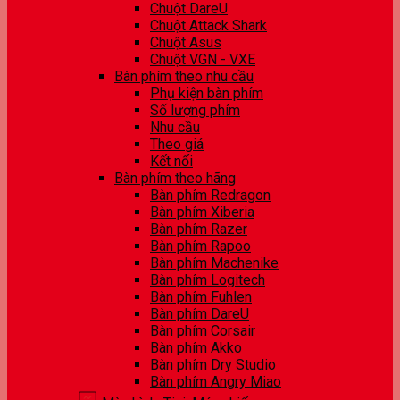
Chuột DareU
Chuột Attack Shark
Chuột Asus
Chuột VGN - VXE
Bàn phím theo nhu cầu
Phụ kiện bàn phím
Số lượng phím
Nhu cầu
Theo giá
Kết nối
Bàn phím theo hãng
Bàn phím Redragon
Bàn phím Xiberia
Bàn phím Razer
Bàn phím Rapoo
Bàn phím Machenike
Bàn phím Logitech
Bàn phím Fuhlen
Bàn phím DareU
Bàn phím Corsair
Bàn phím Akko
Bàn phím Dry Studio
Bàn phím Angry Miao