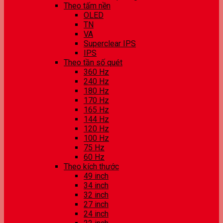
Theo tấm nền
OLED
TN
VA
Superclear IPS
IPS
Theo tần số quét
360 Hz
240 Hz
180 Hz
170 Hz
165 Hz
144 Hz
120 Hz
100 Hz
75 Hz
60 Hz
Theo kích thước
49 inch
34 inch
32 inch
27 inch
24 inch