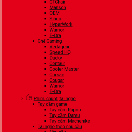
GTChair
Manson
OEM
Sihoo
HyperWork
Warrior
E-Dra
Ghế Gaming
Vertagear
Speed HQ
Ducky
Centaur
Cooler Master
Corsair
Cougar
Warrior
E-Dra
Phím, chuột, tai nghe
Tay cầm game
Tay cầm Rapoo
Tay cầm Dareu
Tay cầm Machenike
Tai nghe theo nhu cầu