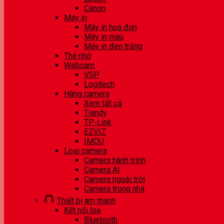
Canon
Máy in
Máy in hoá đơn
Máy in màu
Máy in đen trắng
Thẻ nhớ
Webcam
VSP
Logitech
Hãng camera
Xem tất cả
Tiandy
TP-Link
EZVIZ
IMOU
Loại camera
Camera hành trình
Camera AI
Camera ngoài trời
Camera trong nhà
Thiết bị âm thanh
Kết nối loa
Bluetooth