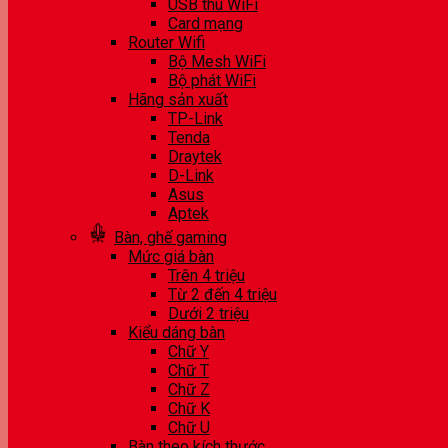
USB thu WiFi
Card mạng
Router Wifi
Bộ Mesh WiFi
Bộ phát WiFi
Hãng sản xuất
TP-Link
Tenda
Draytek
D-Link
Asus
Aptek
Bàn, ghế gaming
Mức giá bàn
Trên 4 triệu
Từ 2 đến 4 triệu
Dưới 2 triệu
Kiểu dáng bàn
Chữ Y
Chữ T
Chữ Z
Chữ K
Chữ U
Bàn theo kích thước