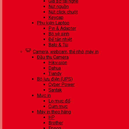
Giá đỡ tai nghe
Nút nguồn
Nút click chuột
Keycap
Phụ kiện Laptop
Pin & Adapter
Bộ vệ sinh
Đế tản nhiệt
Balo & Túi
Camera, webcam, thẻ nhớ, máy in
Đầu thu Camera
Hikvision
Dahua
Tiandy
Bộ lưu điện (UPS)
Cyber Power
Santak
Mực in
Lọ mực đổ
Cụm mực
Máy in theo hãng
HP
Brother
Epson