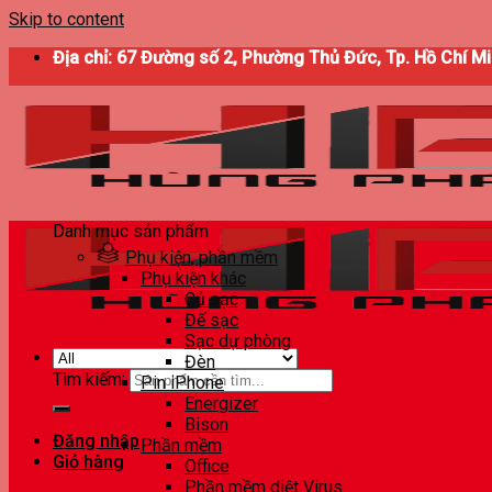
Skip to content
Địa chỉ: 67 Đường số 2, Phường Thủ Đức, Tp. Hồ Chí M
Danh mục sản phẩm
Phụ kiện, phần mềm
Phụ kiện khác
Củ sạc
Đế sạc
Sạc dự phòng
Đèn
Tìm kiếm:
Pin iPhone
Energizer
Bison
Đăng nhập
Phần mềm
Giỏ hàng
Office
Phần mềm diệt Virus