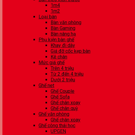
1m4
1m2
Loại bàn
Bàn văn phòng
Bàn Gaming
Bàn nâng hạ
Phụ kiện bàn ghế
Khay đi dây
Giá đỡ cốc kẹp bàn
Kê chân
Mức giá ghế
Trên 4 triệu
Từ 2 đến 4 triệu
Dưới 2 triệu
Ghế net
Ghế Couple
Ghế Sofa
Ghế chân xoay
Ghế chân quỳ
Ghế văn phòng
Ghế chân xoay
Ghế công thái học
UPGEN