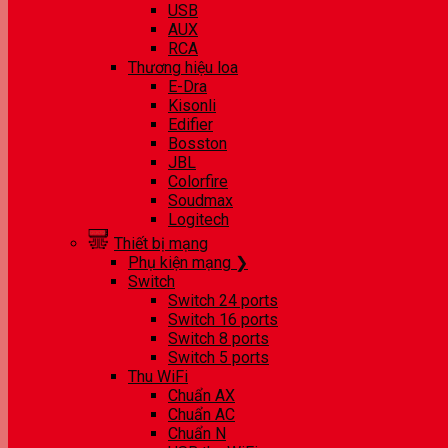
USB
AUX
RCA
Thương hiệu loa
E-Dra
Kisonli
Edifier
Bosston
JBL
Colorfire
Soudmax
Logitech
Thiết bị mạng
Phụ kiện mạng ❯
Switch
Switch 24 ports
Switch 16 ports
Switch 8 ports
Switch 5 ports
Thu WiFi
Chuẩn AX
Chuẩn AC
Chuẩn N