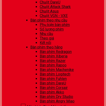
Chuột DareU
Chuột Attack Shark
Chuột Asus
Chuột VGN - VXE
Bàn phím theo nhu cầu
Phụ kiện bàn phím
Số lượng phím
Nhu cầu
Theo giá
Kết nối
Bàn phím theo hãng
Bàn phím Redragon
Bàn phím Xiberia
Bàn phím Razer
Bàn phím Rapoo
Bàn phím Machenike
Bàn phím Logitech
Bàn phím Fuhlen
Bàn phím DareU
Bàn phím Corsair
Bàn phím Akko
Bàn phím Dry Studio
Bàn phím Angry Miao