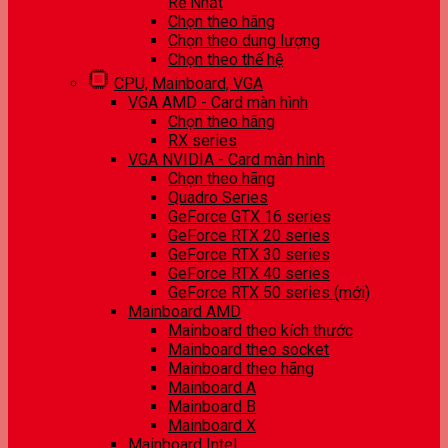
Rẻ Nhất
Chọn theo hãng
Chọn theo dung lượng
Chọn theo thế hệ
CPU, Mainboard, VGA
VGA AMD - Card màn hình
Chọn theo hãng
RX series
VGA NVIDIA - Card màn hình
Chọn theo hãng
Quadro Series
GeForce GTX 16 series
GeForce RTX 20 series
GeForce RTX 30 series
GeForce RTX 40 series
GeForce RTX 50 series (mới)
Mainboard AMD
Mainboard theo kích thước
Mainboard theo socket
Mainboard theo hãng
Mainboard A
Mainboard B
Mainboard X
Mainboard Intel