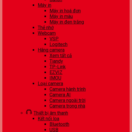
Máy in
Máy in hoá đơn
Máy in màu
Máy in đen trắng
Thẻ nhớ
Webcam
VSP
Logitech
Hãng camera
Xem tất cả
Tiandy
TP-Link
EZVIZ
IMOU
Loại camera
Camera hành trình
Camera AI
Camera ngoài trời
Camera trong nhà
Thiết bị âm thanh
Kết nối loa
Bluetooth
USB