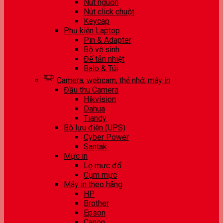
Nút nguồn
Nút click chuột
Keycap
Phụ kiện Laptop
Pin & Adapter
Bộ vệ sinh
Đế tản nhiệt
Balo & Túi
Camera, webcam, thẻ nhớ, máy in
Đầu thu Camera
Hikvision
Dahua
Tiandy
Bộ lưu điện (UPS)
Cyber Power
Santak
Mực in
Lọ mực đổ
Cụm mực
Máy in theo hãng
HP
Brother
Epson
Canon