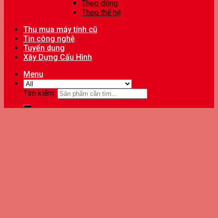
Theo dòng
Theo thế hệ
Thu mua máy tính cũ
Tin công nghệ
Tuyển dụng
Xây Dựng Cấu Hình
Menu
Tìm kiếm: