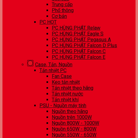
Trung cấp
Phổ thông
Cơ bản
PC HOT
PC HÙNG PHÁT Relaw
PC HÙNG PHÁT Eagle S
PC HÙNG PHÁT Pegasus A
PC HÙNG PHÁT Falcon D Plus
PC HÙNG PHÁT Falcon C
PC HÙNG PHÁT Falcon E
Case, Tản, Nguồn
Tản nhiệt PC
Fan Case
Keo tản nhiệt
Tản nhiệt theo hãng
Tản nhiệt nước
Tản nhiệt khí
PSU - Nguồn máy tính
Nguồn theo hãng
Nguồn trên 1000W
Nguồn 800W - 1000W
Nguồn 650W - 800W
Nguồn 550W - 650W