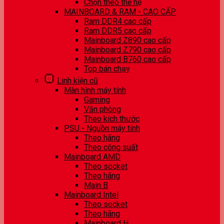
Chọn theo thế hệ
MAINBOARD & RAM - CAO CẤP
Ram DDR4 cao cấp
Ram DDR5 cao cấp
Mainboard Z890 cao cấp
Mainboard Z790 cao cấp
Mainboard B760 cao cấp
Top bán chạy
Linh kiện cũ
Màn hình máy tính
Gaming
Văn phòng
Theo kích thước
PSU - Nguồn máy tính
Theo hãng
Theo công suất
Mainboard AMD
Theo socket
Theo hãng
Main B
Mainboard Intel
Theo socket
Theo hãng
Mainboard H