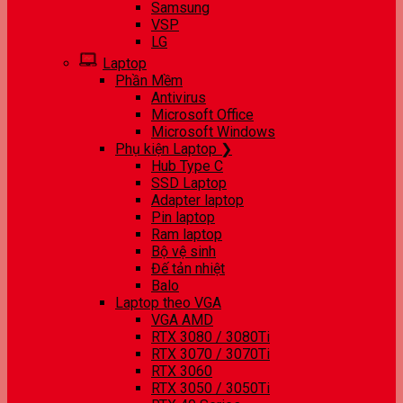
Samsung
VSP
LG
Laptop
Phần Mềm
Antivirus
Microsoft Office
Microsoft Windows
Phụ kiện Laptop ❯
Hub Type C
SSD Laptop
Adapter laptop
Pin laptop
Ram laptop
Bộ vệ sinh
Đế tản nhiệt
Balo
Laptop theo VGA
VGA AMD
RTX 3080 / 3080Ti
RTX 3070 / 3070Ti
RTX 3060
RTX 3050 / 3050Ti