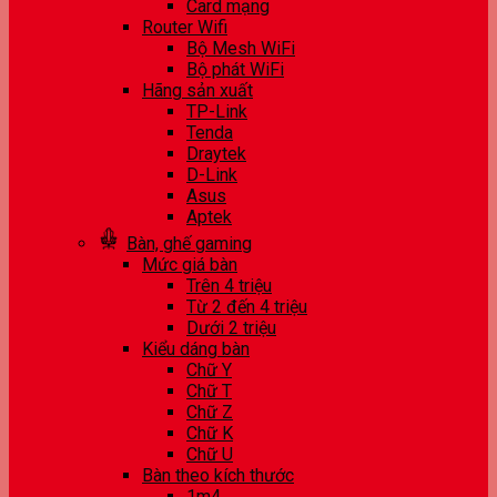
Card mạng
Router Wifi
Bộ Mesh WiFi
Bộ phát WiFi
Hãng sản xuất
TP-Link
Tenda
Draytek
D-Link
Asus
Aptek
Bàn, ghế gaming
Mức giá bàn
Trên 4 triệu
Từ 2 đến 4 triệu
Dưới 2 triệu
Kiểu dáng bàn
Chữ Y
Chữ T
Chữ Z
Chữ K
Chữ U
Bàn theo kích thước
1m4