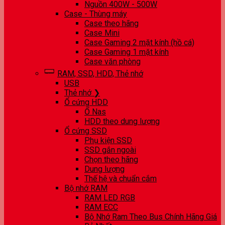
Nguồn 400W - 500W
Case - Thùng máy
Case theo hãng
Case Mini
Case Gaming 2 mặt kính (hồ cá)
Case Gaming 1 mặt kính
Case văn phòng
RAM, SSD, HDD, Thẻ nhớ
USB
Thẻ nhớ ❯
Ổ cứng HDD
Ổ Nas
HDD theo dung lượng
Ổ cứng SSD
Phụ kiện SSD
SSD gắn ngoài
Chọn theo hãng
Dung lượng
Thế hệ và chuẩn cắm
Bộ nhớ RAM
RAM LED RGB
RAM ECC
Bộ Nhớ Ram Theo Bus Chính Hãng Giá