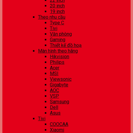
22 inch
20 inch
19 inch
Theo nhu cầu
Type C
Tivi
Văn phòng
Gaming
Thiết kế đồ hoạ
Màn hình theo hãng
Hikvision
Philips
Acer
MSI
Viewsonic
Gigabyte
AOC
VSP
Samsung
Dell
Asus
Tivi
COOCAA
Xiaomi