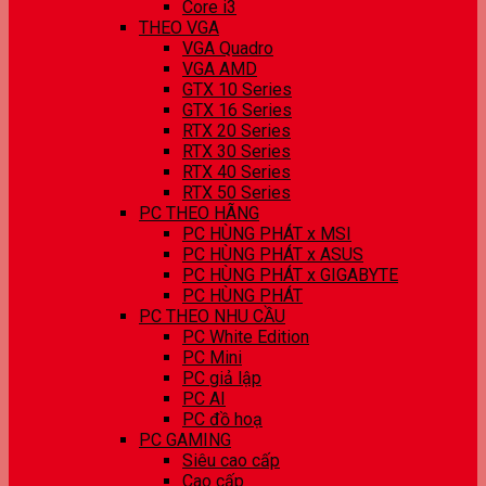
Core i3
THEO VGA
VGA Quadro
VGA AMD
GTX 10 Series
GTX 16 Series
RTX 20 Series
RTX 30 Series
RTX 40 Series
RTX 50 Series
PC THEO HÃNG
PC HÙNG PHÁT x MSI
PC HÙNG PHÁT x ASUS
PC HÙNG PHÁT x GIGABYTE
PC HÙNG PHÁT
PC THEO NHU CẦU
PC White Edition
PC Mini
PC giả lập
PC AI
PC đồ hoạ
PC GAMING
Siêu cao cấp
Cao cấp