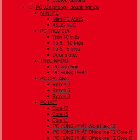
PC văn phòng - doanh nghiệp
MINI PC
Mini PC ASUS
ASUS NUC
PC THEO GIÁ
Trên 10 triệu
Từ 8 - 10 triệu
Từ 5 - 8 triệu
Dưới 5 triệu
THEO NHÓM
PC tuỳ chọn
PC HÙNG PHÁT
PC CPU AMD
Ryzen 7
Ryzen 5
Ryzen 3
PC HOT
Core i7
Core i5
Core i3
PC HÙNG PHÁT WorkFlex 12
PC HÙNG PHÁT Officeline 12 Core i5
PC HÙNG PHÁT Officeline 12 Core i3