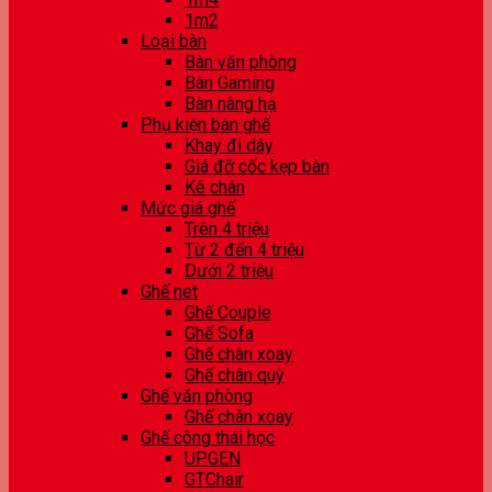
1m2
Loại bàn
Bàn văn phòng
Bàn Gaming
Bàn nâng hạ
Phụ kiện bàn ghế
Khay đi dây
Giá đỡ cốc kẹp bàn
Kê chân
Mức giá ghế
Trên 4 triệu
Từ 2 đến 4 triệu
Dưới 2 triệu
Ghế net
Ghế Couple
Ghế Sofa
Ghế chân xoay
Ghế chân quỳ
Ghế văn phòng
Ghế chân xoay
Ghế công thái học
UPGEN
GTChair