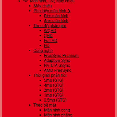
Màn hình, Tivi, Máy chiếu
Máy chiếu
Phụ kiện màn hình ❯
Đèn màn hình
Arm màn hình
Theo độ phân giải
WQHD
QHD
Full HD
HD
Công nghệ
FreeSync Premium
Adaptive Sync
NVIDIA GSync
AMD FreeSync
Thời gian phản hồi
5ms (GTG)
4ms (GTG)
2ms (GTG)
1ms (GTG)
0.5ms (GTG)
Theo bề mặt
Màn hình cong
Màn hình phẳng