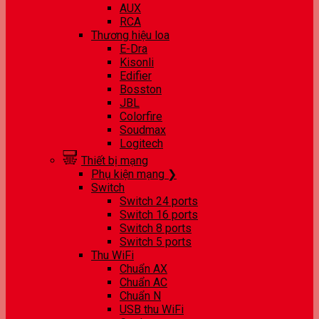
AUX
RCA
Thương hiệu loa
E-Dra
Kisonli
Edifier
Bosston
JBL
Colorfire
Soudmax
Logitech
Thiết bị mạng
Phụ kiện mạng ❯
Switch
Switch 24 ports
Switch 16 ports
Switch 8 ports
Switch 5 ports
Thu WiFi
Chuẩn AX
Chuẩn AC
Chuẩn N
USB thu WiFi