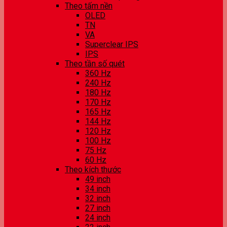
Theo tấm nền
OLED
TN
VA
Superclear IPS
IPS
Theo tần số quét
360 Hz
240 Hz
180 Hz
170 Hz
165 Hz
144 Hz
120 Hz
100 Hz
75 Hz
60 Hz
Theo kích thước
49 inch
34 inch
32 inch
27 inch
24 inch