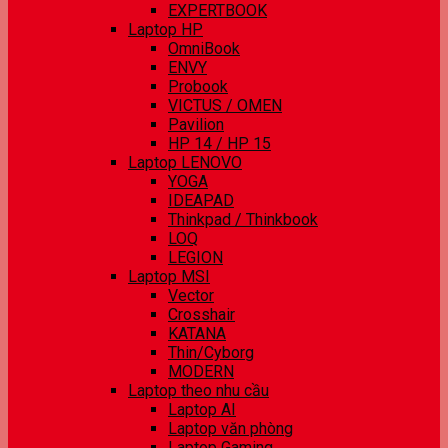
EXPERTBOOK
Laptop HP
OmniBook
ENVY
Probook
VICTUS / OMEN
Pavilion
HP 14 / HP 15
Laptop LENOVO
YOGA
IDEAPAD
Thinkpad / Thinkbook
LOQ
LEGION
Laptop MSI
Vector
Crosshair
KATANA
Thin/Cyborg
MODERN
Laptop theo nhu cầu
Laptop AI
Laptop văn phòng
Laptop Gaming