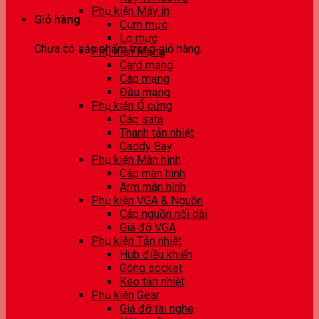
Phụ kiện Máy in
Giỏ hàng
Cụm mực
Lọ mực
Chưa có sản phẩm trong giỏ hàng.
Phụ kiện Mạng
Card mạng
Cáp mạng
Đầu mạng
Phụ kiện Ổ cứng
Cáp sata
Thanh tản nhiệt
Caddy Bay
Phụ kiện Màn hình
Cáp màn hình
Arm màn hình
Phụ kiện VGA & Nguồn
Cáp nguồn nối dài
Giá đỡ VGA
Phụ kiện Tản nhiệt
Hub điều khiển
Gông socket
Keo tản nhiệt
Phụ kiện Gear
Giá đỡ tai nghe