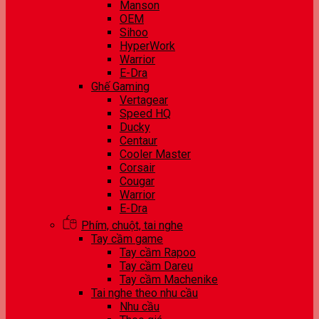
Manson
OEM
Sihoo
HyperWork
Warrior
E-Dra
Ghế Gaming
Vertagear
Speed HQ
Ducky
Centaur
Cooler Master
Corsair
Cougar
Warrior
E-Dra
Phím, chuột, tai nghe
Tay cầm game
Tay cầm Rapoo
Tay cầm Dareu
Tay cầm Machenike
Tai nghe theo nhu cầu
Nhu cầu