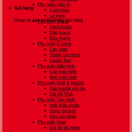
Phụ kiện Máy in
Giỏ hàng
Cụm mực
Lọ mực
Chưa có sản phẩm trong giỏ hàng.
Phụ kiện Mạng
Card mạng
Cáp mạng
Đầu mạng
Phụ kiện Ổ cứng
Cáp sata
Thanh tản nhiệt
Caddy Bay
Phụ kiện Màn hình
Cáp màn hình
Arm màn hình
Phụ kiện VGA & Nguồn
Cáp nguồn nối dài
Giá đỡ VGA
Phụ kiện Tản nhiệt
Hub điều khiển
Gông socket
Keo tản nhiệt
Phụ kiện Gear
Giá đỡ tai nghe