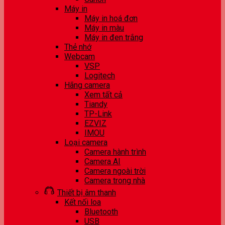
Máy in
Máy in hoá đơn
Máy in màu
Máy in đen trắng
Thẻ nhớ
Webcam
VSP
Logitech
Hãng camera
Xem tất cả
Tiandy
TP-Link
EZVIZ
IMOU
Loại camera
Camera hành trình
Camera AI
Camera ngoài trời
Camera trong nhà
Thiết bị âm thanh
Kết nối loa
Bluetooth
USB