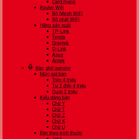
Card mạng
Router Wifi
Bộ Mesh WiFi
Bộ phát WiFi
Hãng sản xuất
TP-Link
Tenda
Draytek
D-Link
Asus
Aptek
Bàn, ghế gaming
Mức giá bàn
Trên 4 triệu
Từ 2 đến 4 triệu
Dưới 2 triệu
Kiểu dáng bàn
Chữ Y
Chữ T
Chữ Z
Chữ K
Chữ U
Bàn theo kích thước
1m4