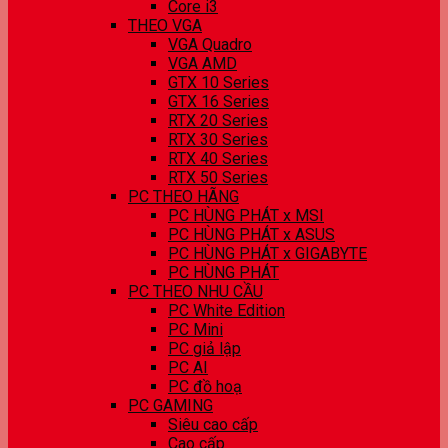
Core i3
THEO VGA
VGA Quadro
VGA AMD
GTX 10 Series
GTX 16 Series
RTX 20 Series
RTX 30 Series
RTX 40 Series
RTX 50 Series
PC THEO HÃNG
PC HÙNG PHÁT x MSI
PC HÙNG PHÁT x ASUS
PC HÙNG PHÁT x GIGABYTE
PC HÙNG PHÁT
PC THEO NHU CẦU
PC White Edition
PC Mini
PC giả lập
PC AI
PC đồ hoạ
PC GAMING
Siêu cao cấp
Cao cấp