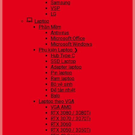
Samsung
VSP
LG
Laptop
Phần Mềm
Antivirus
Microsoft Office
Microsoft Windows
Phụ kiện Laptop ❯
Hub Type C
SSD Laptop
Adapter laptop
Pin laptop
Ram laptop
Bộ vệ sinh
Đế tản nhiệt
Balo
Laptop theo VGA
VGA AMD
RTX 3080 / 3080Ti
RTX 3070 / 3070Ti
RTX 3060
RTX 3050 / 3050Ti