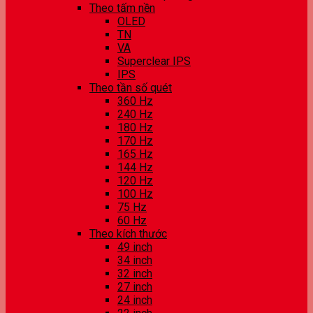
Theo tấm nền
OLED
TN
VA
Superclear IPS
IPS
Theo tần số quét
360 Hz
240 Hz
180 Hz
170 Hz
165 Hz
144 Hz
120 Hz
100 Hz
75 Hz
60 Hz
Theo kích thước
49 inch
34 inch
32 inch
27 inch
24 inch