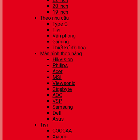
22 inch
20 inch
19 inch
Theo nhu cầu
Type C
Tivi
Văn phòng
Gaming
Thiết kế đồ hoạ
Màn hình theo hãng
Hikvision
Philips
Acer
MSI
Viewsonic
Gigabyte
AOC
VSP
Samsung
Dell
Asus
Tivi
COOCAA
Xiaomi