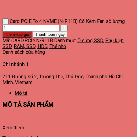
Card PCIE To 4 NVME (N-R11B) Có Kèm Fan số lượng
Thêm vào giỏ
Thanh toán ngay
Mã:
CARD.PCIe.N-R11B
Danh mục:
Ổ cứng SSD
,
Phụ kiện
SSD
,
RAM, SSD, HDD, Thẻ nhớ
Danh sách cửa hàng
Chi nhánh 1
211 Đường số 2, Trường Thọ, Thủ Đức, Thành phố Hồ Chí
Minh, Vietnam
Mô tả
MÔ TẢ SẢN PHẨM
Xem thêm