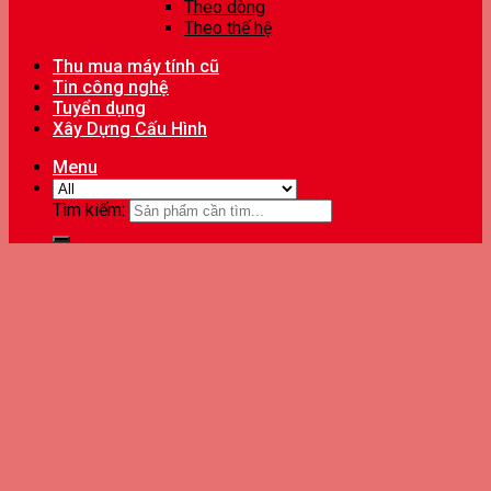
Theo dòng
Theo thế hệ
Thu mua máy tính cũ
Tin công nghệ
Tuyển dụng
Xây Dựng Cấu Hình
Menu
Tìm kiếm: