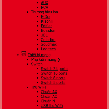
AUX
RCA
Thương hiệu loa
E-Dra
Kisonli
Edifier
Bosston
JBL
Colorfire
Soudmax
Logitech
Thiết bị mạng
Phụ kiện mạng ❯
Switch
Switch 24 ports
Switch 16 ports
Switch 8 ports
Switch 5 ports
Thu WiFi
Chuẩn AX
Chuẩn AC
Chuẩn N
USB thu WiFi