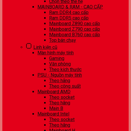
Chọn theo thế hệ
MAINBOARD & RAM - CAO CẤP
Ram DDR4 cao cấp
Ram DDR5 cao cấp
Mainboard Z890 cao cấp
Mainboard Z790 cao cấp
Mainboard B760 cao cấp
Top bán chạy
Linh kiện cũ
Màn hình máy tính
Gaming
Văn phòng
Theo kích thước
PSU - Nguồn máy tính
Theo hãng
Theo công suất
Mainboard AMD
Theo socket
Theo hãng
Main B
Mainboard Intel
Theo socket
Theo hãng
Mainboard H