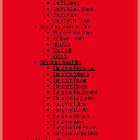
Chuột DareU
Chuột Attack Shark
Chuột Asus
Chuột VGN - VXE
Bàn phím theo nhu cầu
Phụ kiện bàn phím
Số lượng phím
Nhu cầu
Theo giá
Kết nối
Bàn phím theo hãng
Bàn phím Redragon
Bàn phím Xiberia
Bàn phím Razer
Bàn phím Rapoo
Bàn phím Machenike
Bàn phím Logitech
Bàn phím Fuhlen
Bàn phím DareU
Bàn phím Corsair
Bàn phím Akko
Bàn phím Dry Studio
Bàn phím Angry Miao