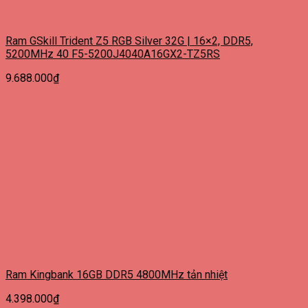
Ram GSkill Trident Z5 RGB Silver 32G | 16×2, DDR5,
5200MHz 40 F5-5200J4040A16GX2-TZ5RS
9.688.000
₫
Ram Kingbank 16GB DDR5 4800MHz tản nhiệt
4.398.000
₫