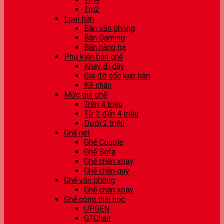
1m2
Loại bàn
Bàn văn phòng
Bàn Gaming
Bàn nâng hạ
Phụ kiện bàn ghế
Khay đi dây
Giá đỡ cốc kẹp bàn
Kê chân
Mức giá ghế
Trên 4 triệu
Từ 2 đến 4 triệu
Dưới 2 triệu
Ghế net
Ghế Couple
Ghế Sofa
Ghế chân xoay
Ghế chân quỳ
Ghế văn phòng
Ghế chân xoay
Ghế công thái học
UPGEN
GTChair