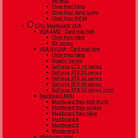
Rẻ Nhất
Chọn theo hãng
Chọn theo dung lượng
Chọn theo thế hệ
CPU, Mainboard, VGA
VGA AMD - Card màn hình
Chọn theo hãng
RX series
VGA NVIDIA - Card màn hình
Chọn theo hãng
Quadro Series
GeForce GTX 16 series
GeForce RTX 20 series
GeForce RTX 30 series
GeForce RTX 40 series
GeForce RTX 50 series (mới)
Mainboard AMD
Mainboard theo kích thước
Mainboard theo socket
Mainboard theo hãng
Mainboard A
Mainboard B
Mainboard X
Mainboard Intel