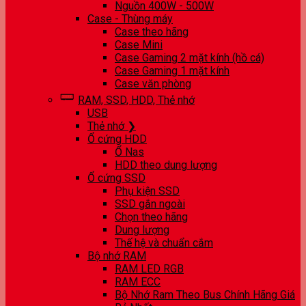
Nguồn 400W - 500W
Case - Thùng máy
Case theo hãng
Case Mini
Case Gaming 2 mặt kính (hồ cá)
Case Gaming 1 mặt kính
Case văn phòng
RAM, SSD, HDD, Thẻ nhớ
USB
Thẻ nhớ ❯
Ổ cứng HDD
Ổ Nas
HDD theo dung lượng
Ổ cứng SSD
Phụ kiện SSD
SSD gắn ngoài
Chọn theo hãng
Dung lượng
Thế hệ và chuẩn cắm
Bộ nhớ RAM
RAM LED RGB
RAM ECC
Bộ Nhớ Ram Theo Bus Chính Hãng Giá