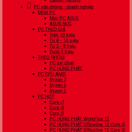
PC văn phòng - doanh nghiệp
MINI PC
Mini PC ASUS
ASUS NUC
PC THEO GIÁ
Trên 10 triệu
Từ 8 - 10 triệu
Từ 5 - 8 triệu
Dưới 5 triệu
THEO NHÓM
PC tuỳ chọn
PC HÙNG PHÁT
PC CPU AMD
Ryzen 7
Ryzen 5
Ryzen 3
PC HOT
Core i7
Core i5
Core i3
PC HÙNG PHÁT WorkFlex 12
PC HÙNG PHÁT Officeline 12 Core i5
PC HÙNG PHÁT Officeline 12 Core i3