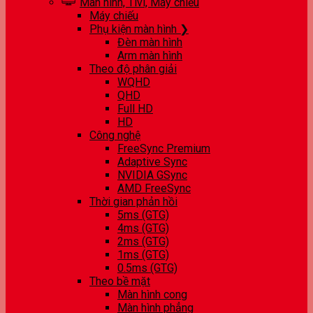
Màn hình, Tivi, Máy chiếu
Máy chiếu
Phụ kiện màn hình ❯
Đèn màn hình
Arm màn hình
Theo độ phân giải
WQHD
QHD
Full HD
HD
Công nghệ
FreeSync Premium
Adaptive Sync
NVIDIA GSync
AMD FreeSync
Thời gian phản hồi
5ms (GTG)
4ms (GTG)
2ms (GTG)
1ms (GTG)
0.5ms (GTG)
Theo bề mặt
Màn hình cong
Màn hình phẳng