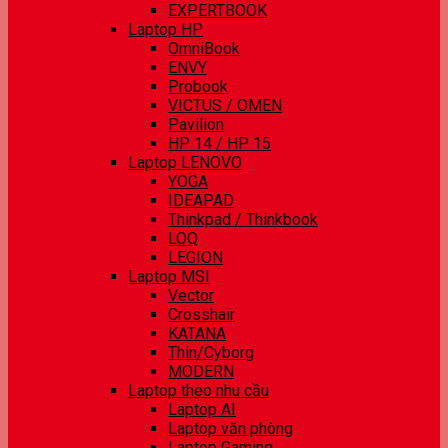
EXPERTBOOK
Laptop HP
OmniBook
ENVY
Probook
VICTUS / OMEN
Pavilion
HP 14 / HP 15
Laptop LENOVO
YOGA
IDEAPAD
Thinkpad / Thinkbook
LOQ
LEGION
Laptop MSI
Vector
Crosshair
KATANA
Thin/Cyborg
MODERN
Laptop theo nhu cầu
Laptop AI
Laptop văn phòng
Laptop Gaming