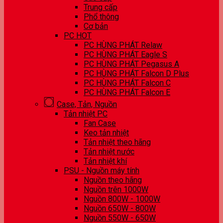
Trung cấp
Phổ thông
Cơ bản
PC HOT
PC HÙNG PHÁT Relaw
PC HÙNG PHÁT Eagle S
PC HÙNG PHÁT Pegasus A
PC HÙNG PHÁT Falcon D Plus
PC HÙNG PHÁT Falcon C
PC HÙNG PHÁT Falcon E
Case, Tản, Nguồn
Tản nhiệt PC
Fan Case
Keo tản nhiệt
Tản nhiệt theo hãng
Tản nhiệt nước
Tản nhiệt khí
PSU - Nguồn máy tính
Nguồn theo hãng
Nguồn trên 1000W
Nguồn 800W - 1000W
Nguồn 650W - 800W
Nguồn 550W - 650W