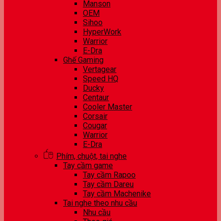
Manson
OEM
Sihoo
HyperWork
Warrior
E-Dra
Ghế Gaming
Vertagear
Speed HQ
Ducky
Centaur
Cooler Master
Corsair
Cougar
Warrior
E-Dra
Phím, chuột, tai nghe
Tay cầm game
Tay cầm Rapoo
Tay cầm Dareu
Tay cầm Machenike
Tai nghe theo nhu cầu
Nhu cầu