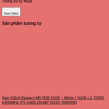
Thông số kỹ thuật
Xem thêm
Sản phẩm tương tự
Ram GSkill Ripjaws M5 RGB 32GB – White | 16GB x 2, DDR5,
6400MHz (F5-6400J3648F16GX2-RM5RW)