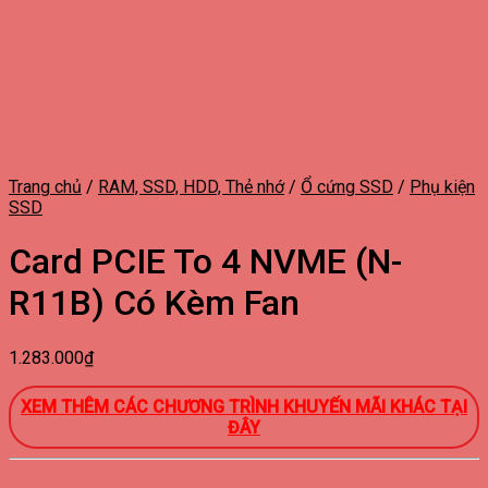
Trang chủ
/
RAM, SSD, HDD, Thẻ nhớ
/
Ổ cứng SSD
/
Phụ kiện
SSD
Card PCIE To 4 NVME (N-
R11B) Có Kèm Fan
1.283.000
₫
XEM THÊM CÁC CHƯƠNG TRÌNH KHUYẾN MÃI KHÁC
TẠI
ĐÂY