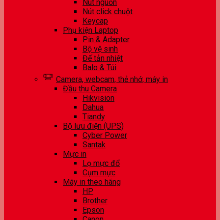
Nút nguồn
Nút click chuột
Keycap
Phụ kiện Laptop
Pin & Adapter
Bộ vệ sinh
Đế tản nhiệt
Balo & Túi
Camera, webcam, thẻ nhớ, máy in
Đầu thu Camera
Hikvision
Dahua
Tiandy
Bộ lưu điện (UPS)
Cyber Power
Santak
Mực in
Lọ mực đổ
Cụm mực
Máy in theo hãng
HP
Brother
Epson
Canon