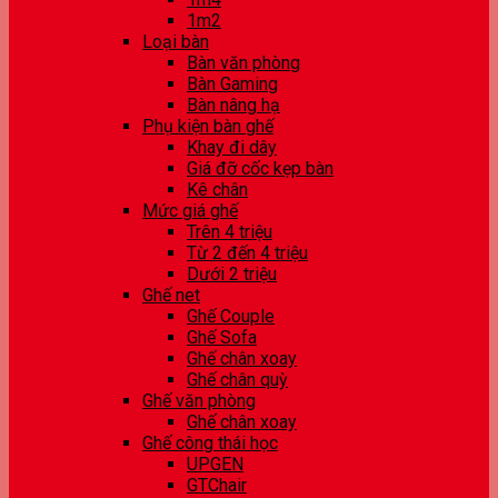
1m2
Loại bàn
Bàn văn phòng
Bàn Gaming
Bàn nâng hạ
Phụ kiện bàn ghế
Khay đi dây
Giá đỡ cốc kẹp bàn
Kê chân
Mức giá ghế
Trên 4 triệu
Từ 2 đến 4 triệu
Dưới 2 triệu
Ghế net
Ghế Couple
Ghế Sofa
Ghế chân xoay
Ghế chân quỳ
Ghế văn phòng
Ghế chân xoay
Ghế công thái học
UPGEN
GTChair