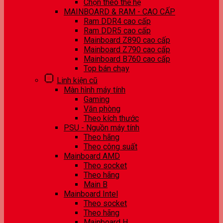
Chọn theo thế hệ
MAINBOARD & RAM - CAO CẤP
Ram DDR4 cao cấp
Ram DDR5 cao cấp
Mainboard Z890 cao cấp
Mainboard Z790 cao cấp
Mainboard B760 cao cấp
Top bán chạy
Linh kiện cũ
Màn hình máy tính
Gaming
Văn phòng
Theo kích thước
PSU - Nguồn máy tính
Theo hãng
Theo công suất
Mainboard AMD
Theo socket
Theo hãng
Main B
Mainboard Intel
Theo socket
Theo hãng
Mainboard H