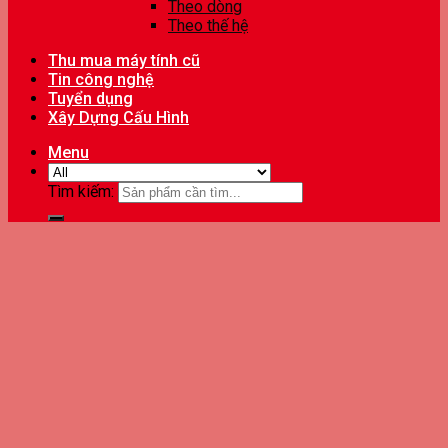
Theo dòng
Theo thế hệ
Thu mua máy tính cũ
Tin công nghệ
Tuyển dụng
Xây Dựng Cấu Hình
Menu
Tìm kiếm: