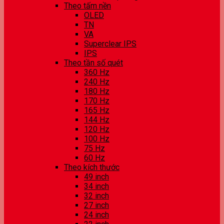
Theo tấm nền
OLED
TN
VA
Superclear IPS
IPS
Theo tần số quét
360 Hz
240 Hz
180 Hz
170 Hz
165 Hz
144 Hz
120 Hz
100 Hz
75 Hz
60 Hz
Theo kích thước
49 inch
34 inch
32 inch
27 inch
24 inch