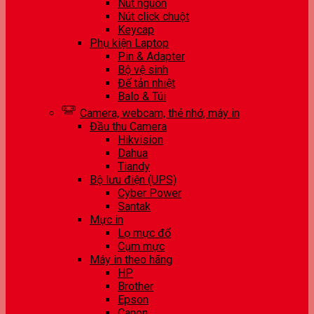
Nút nguồn
Nút click chuột
Keycap
Phụ kiện Laptop
Pin & Adapter
Bộ vệ sinh
Đế tản nhiệt
Balo & Túi
Camera, webcam, thẻ nhớ, máy in
Đầu thu Camera
Hikvision
Dahua
Tiandy
Bộ lưu điện (UPS)
Cyber Power
Santak
Mực in
Lọ mực đổ
Cụm mực
Máy in theo hãng
HP
Brother
Epson
Canon