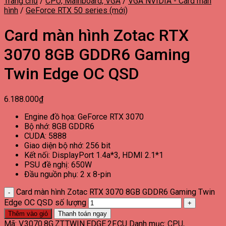
Trang chủ
/
CPU, Mainboard, VGA
/
VGA NVIDIA - Card màn
hình
/
GeForce RTX 50 series (mới)
Card màn hình Zotac RTX
3070 8GB GDDR6 Gaming
Twin Edge OC QSD
6.188.000
₫
Engine đồ họa: GeForce RTX 3070
Bộ nhớ: 8GB GDDR6
CUDA: 5888
Giao diện bộ nhớ: 256 bit
Kết nối: DisplayPort 1.4a*3, HDMI 2.1*1
PSU đề nghị: 650W
Đầu nguồn phụ: 2 x 8-pin
Card màn hình Zotac RTX 3070 8GB GDDR6 Gaming Twin
Edge OC QSD số lượng
Thêm vào giỏ
Thanh toán ngay
Mã:
V.3070.8G.ZT.TWIN.EDGE.2F.CU
Danh mục:
CPU,