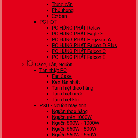
Trung cấp
Phổ thông
Cơ bản
PC HOT
PC HÙNG PHÁT Relaw
PC HÙNG PHÁT Eagle S
PC HÙNG PHÁT Pegasus A
PC HÙNG PHÁT Falcon D Plus
PC HÙNG PHÁT Falcon C
PC HÙNG PHÁT Falcon E
Case, Tản, Nguồn
Tản nhiệt PC
Fan Case
Keo tản nhiệt
Tản nhiệt theo hãng
Tản nhiệt nước
Tản nhiệt khí
PSU - Nguồn máy tính
Nguồn theo hãng
Nguồn trên 1000W
Nguồn 800W - 1000W
Nguồn 650W - 800W
Nguồn 550W - 650W