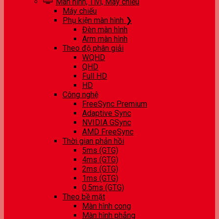
Màn hình, Tivi, Máy chiếu
Máy chiếu
Phụ kiện màn hình ❯
Đèn màn hình
Arm màn hình
Theo độ phân giải
WQHD
QHD
Full HD
HD
Công nghệ
FreeSync Premium
Adaptive Sync
NVIDIA GSync
AMD FreeSync
Thời gian phản hồi
5ms (GTG)
4ms (GTG)
2ms (GTG)
1ms (GTG)
0.5ms (GTG)
Theo bề mặt
Màn hình cong
Màn hình phẳng