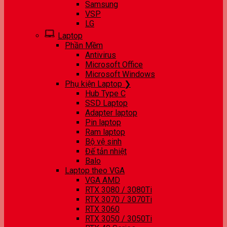
Samsung
VSP
LG
Laptop
Phần Mềm
Antivirus
Microsoft Office
Microsoft Windows
Phụ kiện Laptop ❯
Hub Type C
SSD Laptop
Adapter laptop
Pin laptop
Ram laptop
Bộ vệ sinh
Đế tản nhiệt
Balo
Laptop theo VGA
VGA AMD
RTX 3080 / 3080Ti
RTX 3070 / 3070Ti
RTX 3060
RTX 3050 / 3050Ti