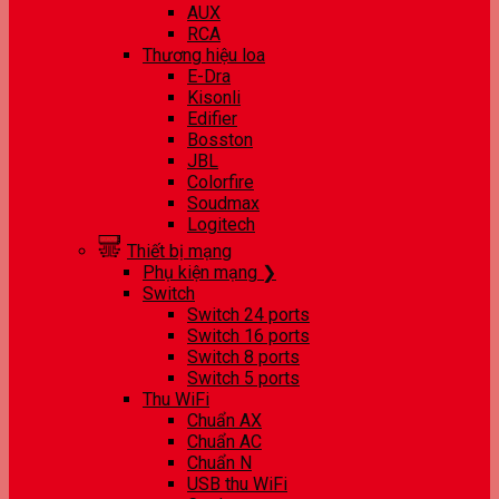
AUX
RCA
Thương hiệu loa
E-Dra
Kisonli
Edifier
Bosston
JBL
Colorfire
Soudmax
Logitech
Thiết bị mạng
Phụ kiện mạng ❯
Switch
Switch 24 ports
Switch 16 ports
Switch 8 ports
Switch 5 ports
Thu WiFi
Chuẩn AX
Chuẩn AC
Chuẩn N
USB thu WiFi