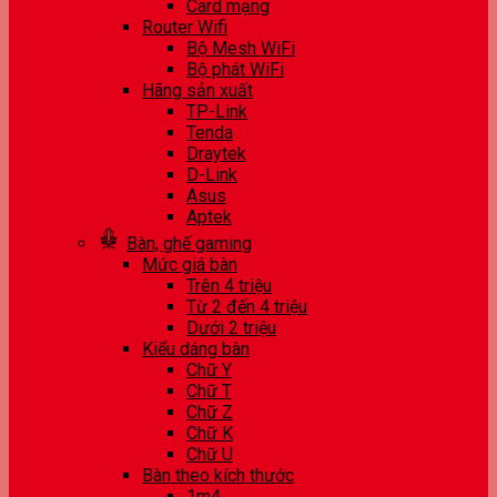
Card mạng
Router Wifi
Bộ Mesh WiFi
Bộ phát WiFi
Hãng sản xuất
TP-Link
Tenda
Draytek
D-Link
Asus
Aptek
Bàn, ghế gaming
Mức giá bàn
Trên 4 triệu
Từ 2 đến 4 triệu
Dưới 2 triệu
Kiểu dáng bàn
Chữ Y
Chữ T
Chữ Z
Chữ K
Chữ U
Bàn theo kích thước
1m4