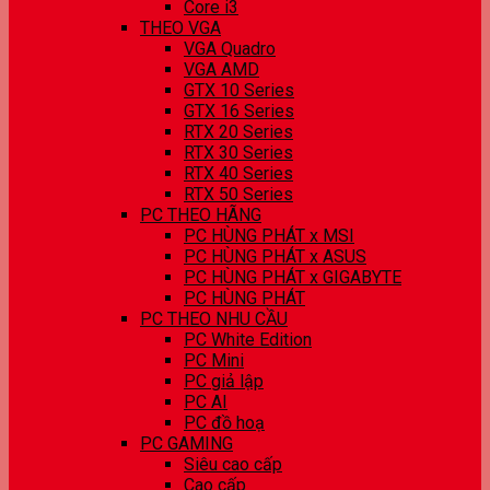
Core i3
THEO VGA
VGA Quadro
VGA AMD
GTX 10 Series
GTX 16 Series
RTX 20 Series
RTX 30 Series
RTX 40 Series
RTX 50 Series
PC THEO HÃNG
PC HÙNG PHÁT x MSI
PC HÙNG PHÁT x ASUS
PC HÙNG PHÁT x GIGABYTE
PC HÙNG PHÁT
PC THEO NHU CẦU
PC White Edition
PC Mini
PC giả lập
PC AI
PC đồ hoạ
PC GAMING
Siêu cao cấp
Cao cấp