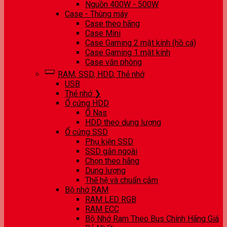
Nguồn 400W - 500W
Case - Thùng máy
Case theo hãng
Case Mini
Case Gaming 2 mặt kính (hồ cá)
Case Gaming 1 mặt kính
Case văn phòng
RAM, SSD, HDD, Thẻ nhớ
USB
Thẻ nhớ ❯
Ổ cứng HDD
Ổ Nas
HDD theo dung lượng
Ổ cứng SSD
Phụ kiện SSD
SSD gắn ngoài
Chọn theo hãng
Dung lượng
Thế hệ và chuẩn cắm
Bộ nhớ RAM
RAM LED RGB
RAM ECC
Bộ Nhớ Ram Theo Bus Chính Hãng Giá