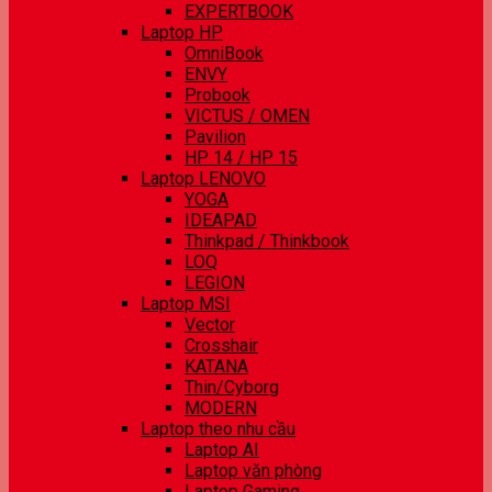
EXPERTBOOK
Laptop HP
OmniBook
ENVY
Probook
VICTUS / OMEN
Pavilion
HP 14 / HP 15
Laptop LENOVO
YOGA
IDEAPAD
Thinkpad / Thinkbook
LOQ
LEGION
Laptop MSI
Vector
Crosshair
KATANA
Thin/Cyborg
MODERN
Laptop theo nhu cầu
Laptop AI
Laptop văn phòng
Laptop Gaming