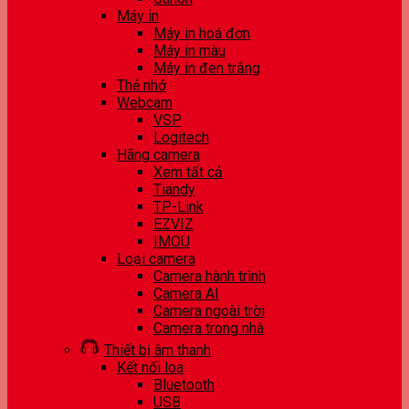
Máy in
Máy in hoá đơn
Máy in màu
Máy in đen trắng
Thẻ nhớ
Webcam
VSP
Logitech
Hãng camera
Xem tất cả
Tiandy
TP-Link
EZVIZ
IMOU
Loại camera
Camera hành trình
Camera AI
Camera ngoài trời
Camera trong nhà
Thiết bị âm thanh
Kết nối loa
Bluetooth
USB