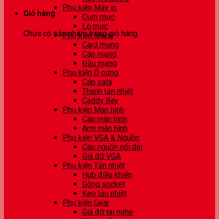
Phụ kiện Máy in
Giỏ hàng
Cụm mực
Lọ mực
Chưa có sản phẩm trong giỏ hàng.
Phụ kiện Mạng
Card mạng
Cáp mạng
Đầu mạng
Phụ kiện Ổ cứng
Cáp sata
Thanh tản nhiệt
Caddy Bay
Phụ kiện Màn hình
Cáp màn hình
Arm màn hình
Phụ kiện VGA & Nguồn
Cáp nguồn nối dài
Giá đỡ VGA
Phụ kiện Tản nhiệt
Hub điều khiển
Gông socket
Keo tản nhiệt
Phụ kiện Gear
Giá đỡ tai nghe