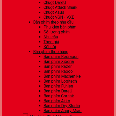
Chuột DareU
Chuột Attack Shark
Chuột Asus
Chuột VGN - VXE
Bàn phím theo nhu cầu
Phụ kiện bàn phím
Số lượng phím
Nhu cầu
Theo giá
Kết nối
Bàn phím theo hãng
Bàn phím Redragon
Bàn phím Xiberia
Bàn phím Razer
Bàn phím Rapoo
Bàn phím Machenike
Bàn phím Logitech
Bàn phím Fuhlen
Bàn phím DareU
Bàn phím Corsair
Bàn phím Akko
Bàn phím Dry Studio
Bàn phím Angry Miao