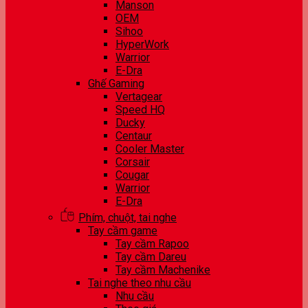
Manson
OEM
Sihoo
HyperWork
Warrior
E-Dra
Ghế Gaming
Vertagear
Speed HQ
Ducky
Centaur
Cooler Master
Corsair
Cougar
Warrior
E-Dra
Phím, chuột, tai nghe
Tay cầm game
Tay cầm Rapoo
Tay cầm Dareu
Tay cầm Machenike
Tai nghe theo nhu cầu
Nhu cầu