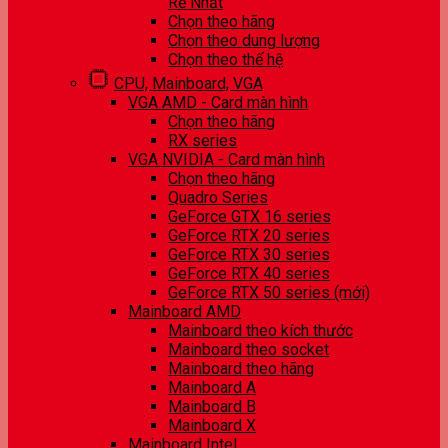
Rẻ Nhất
Chọn theo hãng
Chọn theo dung lượng
Chọn theo thế hệ
CPU, Mainboard, VGA
VGA AMD - Card màn hình
Chọn theo hãng
RX series
VGA NVIDIA - Card màn hình
Chọn theo hãng
Quadro Series
GeForce GTX 16 series
GeForce RTX 20 series
GeForce RTX 30 series
GeForce RTX 40 series
GeForce RTX 50 series (mới)
Mainboard AMD
Mainboard theo kích thước
Mainboard theo socket
Mainboard theo hãng
Mainboard A
Mainboard B
Mainboard X
Mainboard Intel