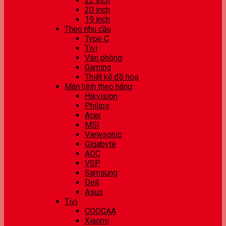
22 inch
20 inch
19 inch
Theo nhu cầu
Type C
Tivi
Văn phòng
Gaming
Thiết kế đồ hoạ
Màn hình theo hãng
Hikvision
Philips
Acer
MSI
Viewsonic
Gigabyte
AOC
VSP
Samsung
Dell
Asus
Tivi
COOCAA
Xiaomi