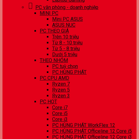
PC văn phòng - doanh nghiệp
MINI PC
Mini PC ASUS
ASUS NUC
PC THEO GIÁ
Trên 10 triệu
Từ 8 - 10 triệu
Từ 5 - 8 triệu
Dưới 5 triệu
THEO NHÓM
PC tuỳ chọn
PC HÙNG PHÁT
PC CPU AMD
Ryzen 7
Ryzen 5
Ryzen 3
PC HOT
Core i7
Core i5
Core i3
PC HÙNG PHÁT WorkFlex 12
PC HÙNG PHÁT Officeline 12 Core i5
PC HÙNG PHÁT Officeline 12 Core i3