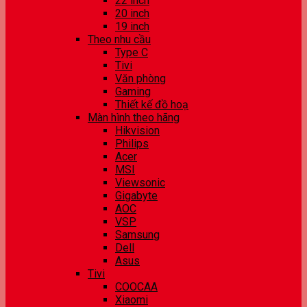
22 inch
20 inch
19 inch
Theo nhu cầu
Type C
Tivi
Văn phòng
Gaming
Thiết kế đồ hoạ
Màn hình theo hãng
Hikvision
Philips
Acer
MSI
Viewsonic
Gigabyte
AOC
VSP
Samsung
Dell
Asus
Tivi
COOCAA
Xiaomi