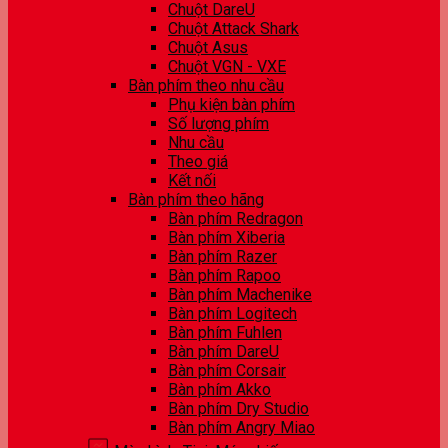
Chuột DareU
Chuột Attack Shark
Chuột Asus
Chuột VGN - VXE
Bàn phím theo nhu cầu
Phụ kiện bàn phím
Số lượng phím
Nhu cầu
Theo giá
Kết nối
Bàn phím theo hãng
Bàn phím Redragon
Bàn phím Xiberia
Bàn phím Razer
Bàn phím Rapoo
Bàn phím Machenike
Bàn phím Logitech
Bàn phím Fuhlen
Bàn phím DareU
Bàn phím Corsair
Bàn phím Akko
Bàn phím Dry Studio
Bàn phím Angry Miao