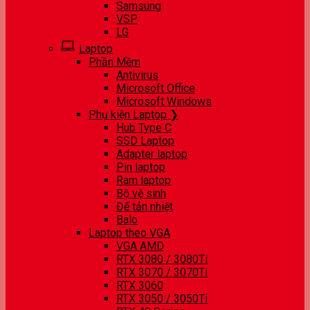
Samsung
VSP
LG
Laptop
Phần Mềm
Antivirus
Microsoft Office
Microsoft Windows
Phụ kiện Laptop ❯
Hub Type C
SSD Laptop
Adapter laptop
Pin laptop
Ram laptop
Bộ vệ sinh
Đế tản nhiệt
Balo
Laptop theo VGA
VGA AMD
RTX 3080 / 3080Ti
RTX 3070 / 3070Ti
RTX 3060
RTX 3050 / 3050Ti