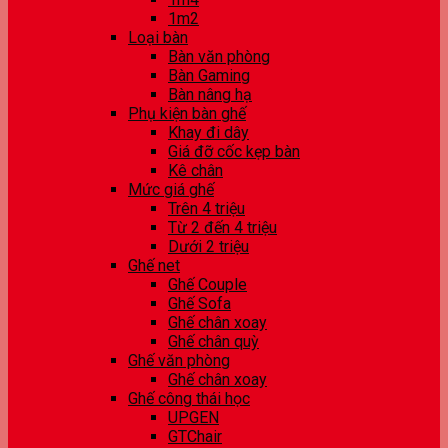
1m2
Loại bàn
Bàn văn phòng
Bàn Gaming
Bàn nâng hạ
Phụ kiện bàn ghế
Khay đi dây
Giá đỡ cốc kẹp bàn
Kê chân
Mức giá ghế
Trên 4 triệu
Từ 2 đến 4 triệu
Dưới 2 triệu
Ghế net
Ghế Couple
Ghế Sofa
Ghế chân xoay
Ghế chân quỳ
Ghế văn phòng
Ghế chân xoay
Ghế công thái học
UPGEN
GTChair