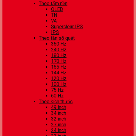
Theo tấm nền
OLED
TN
VA
Superclear IPS
IPS
Theo tần số quét
360 Hz
240 Hz
180 Hz
170 Hz
165 Hz
144 Hz
120 Hz
100 Hz
75 Hz
60 Hz
Theo kích thước
49 inch
34 inch
32 inch
27 inch
24 inch