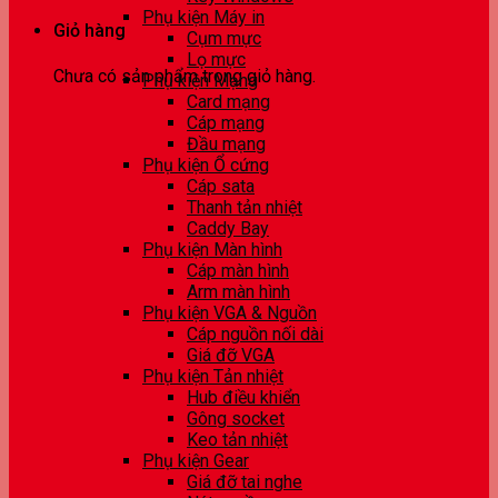
Phụ kiện Máy in
Giỏ hàng
Cụm mực
Lọ mực
Chưa có sản phẩm trong giỏ hàng.
Phụ kiện Mạng
Card mạng
Cáp mạng
Đầu mạng
Phụ kiện Ổ cứng
Cáp sata
Thanh tản nhiệt
Caddy Bay
Phụ kiện Màn hình
Cáp màn hình
Arm màn hình
Phụ kiện VGA & Nguồn
Cáp nguồn nối dài
Giá đỡ VGA
Phụ kiện Tản nhiệt
Hub điều khiển
Gông socket
Keo tản nhiệt
Phụ kiện Gear
Giá đỡ tai nghe