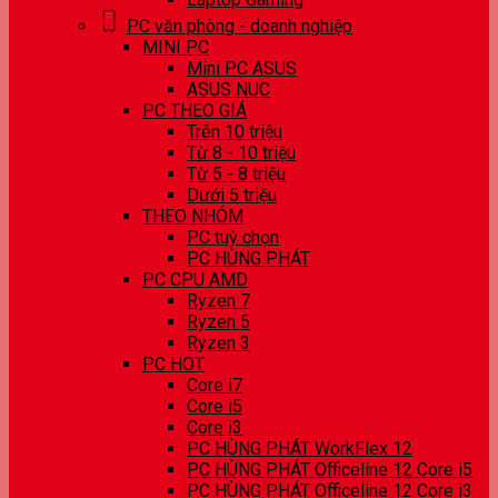
PC văn phòng - doanh nghiệp
MINI PC
Mini PC ASUS
ASUS NUC
PC THEO GIÁ
Trên 10 triệu
Từ 8 - 10 triệu
Từ 5 - 8 triệu
Dưới 5 triệu
THEO NHÓM
PC tuỳ chọn
PC HÙNG PHÁT
PC CPU AMD
Ryzen 7
Ryzen 5
Ryzen 3
PC HOT
Core i7
Core i5
Core i3
PC HÙNG PHÁT WorkFlex 12
PC HÙNG PHÁT Officeline 12 Core i5
PC HÙNG PHÁT Officeline 12 Core i3