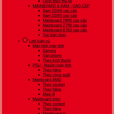
Chọn theo thế hệ
MAINBOARD & RAM - CAO CẤP
Ram DDR4 cao cấp
Ram DDR5 cao cấp
Mainboard Z890 cao cấp
Mainboard Z790 cao cấp
Mainboard B760 cao cấp
Top bán chạy
Linh kiện cũ
Màn hình máy tính
Gaming
Văn phòng
Theo kích thước
PSU - Nguồn máy tính
Theo hãng
Theo công suất
Mainboard AMD
Theo socket
Theo hãng
Main B
Mainboard Intel
Theo socket
Theo hãng
Mainboard H