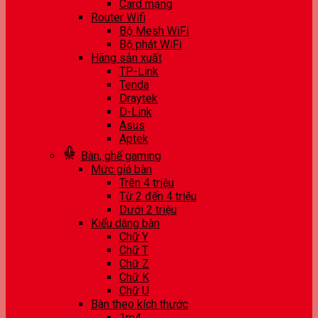
Card mạng
Router Wifi
Bộ Mesh WiFi
Bộ phát WiFi
Hãng sản xuất
TP-Link
Tenda
Draytek
D-Link
Asus
Aptek
Bàn, ghế gaming
Mức giá bàn
Trên 4 triệu
Từ 2 đến 4 triệu
Dưới 2 triệu
Kiểu dáng bàn
Chữ Y
Chữ T
Chữ Z
Chữ K
Chữ U
Bàn theo kích thước
1m4