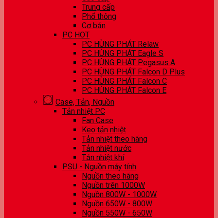
Trung cấp
Phổ thông
Cơ bản
PC HOT
PC HÙNG PHÁT Relaw
PC HÙNG PHÁT Eagle S
PC HÙNG PHÁT Pegasus A
PC HÙNG PHÁT Falcon D Plus
PC HÙNG PHÁT Falcon C
PC HÙNG PHÁT Falcon E
Case, Tản, Nguồn
Tản nhiệt PC
Fan Case
Keo tản nhiệt
Tản nhiệt theo hãng
Tản nhiệt nước
Tản nhiệt khí
PSU - Nguồn máy tính
Nguồn theo hãng
Nguồn trên 1000W
Nguồn 800W - 1000W
Nguồn 650W - 800W
Nguồn 550W - 650W