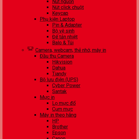
Nút nguồn
Nút click chuột
Keycap
Phụ kiện Laptop
Pin & Adapter
Bộ vệ sinh
Đế tản nhiệt
Balo & Túi
Camera, webcam, thẻ nhớ, máy in
Đầu thu Camera
Hikvision
Dahua
Tiandy
Bộ lưu điện (UPS)
Cyber Power
Santak
Mực in
Lọ mực đổ
Cụm mực
Máy in theo hãng
HP
Brother
Epson
Canon