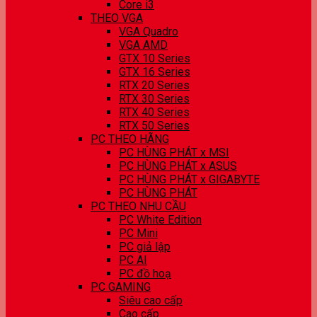
Core i3
THEO VGA
VGA Quadro
VGA AMD
GTX 10 Series
GTX 16 Series
RTX 20 Series
RTX 30 Series
RTX 40 Series
RTX 50 Series
PC THEO HÃNG
PC HÙNG PHÁT x MSI
PC HÙNG PHÁT x ASUS
PC HÙNG PHÁT x GIGABYTE
PC HÙNG PHÁT
PC THEO NHU CẦU
PC White Edition
PC Mini
PC giả lập
PC AI
PC đồ hoạ
PC GAMING
Siêu cao cấp
Cao cấp