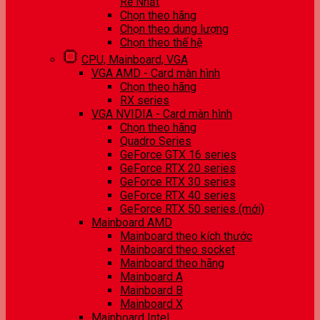
Rẻ Nhất
Chọn theo hãng
Chọn theo dung lượng
Chọn theo thế hệ
CPU, Mainboard, VGA
VGA AMD - Card màn hình
Chọn theo hãng
RX series
VGA NVIDIA - Card màn hình
Chọn theo hãng
Quadro Series
GeForce GTX 16 series
GeForce RTX 20 series
GeForce RTX 30 series
GeForce RTX 40 series
GeForce RTX 50 series (mới)
Mainboard AMD
Mainboard theo kích thước
Mainboard theo socket
Mainboard theo hãng
Mainboard A
Mainboard B
Mainboard X
Mainboard Intel