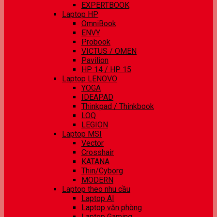
EXPERTBOOK
Laptop HP
OmniBook
ENVY
Probook
VICTUS / OMEN
Pavilion
HP 14 / HP 15
Laptop LENOVO
YOGA
IDEAPAD
Thinkpad / Thinkbook
LOQ
LEGION
Laptop MSI
Vector
Crosshair
KATANA
Thin/Cyborg
MODERN
Laptop theo nhu cầu
Laptop AI
Laptop văn phòng
Laptop Gaming