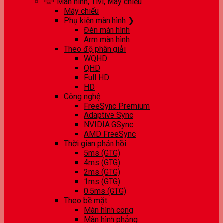
Màn hình, Tivi, Máy chiếu
Máy chiếu
Phụ kiện màn hình ❯
Đèn màn hình
Arm màn hình
Theo độ phân giải
WQHD
QHD
Full HD
HD
Công nghệ
FreeSync Premium
Adaptive Sync
NVIDIA GSync
AMD FreeSync
Thời gian phản hồi
5ms (GTG)
4ms (GTG)
2ms (GTG)
1ms (GTG)
0.5ms (GTG)
Theo bề mặt
Màn hình cong
Màn hình phẳng