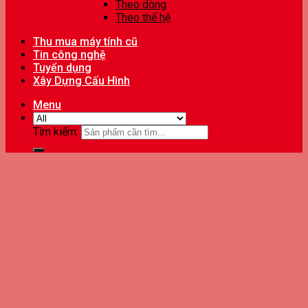
Theo dòng
Theo thế hệ
Thu mua máy tính cũ
Tin công nghệ
Tuyển dụng
Xây Dựng Cấu Hình
Menu
Tìm kiếm: