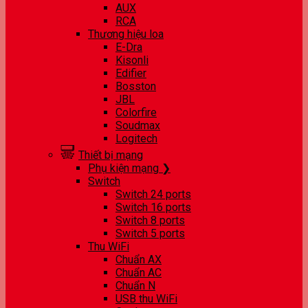
AUX
RCA
Thương hiệu loa
E-Dra
Kisonli
Edifier
Bosston
JBL
Colorfire
Soudmax
Logitech
Thiết bị mạng
Phụ kiện mạng ❯
Switch
Switch 24 ports
Switch 16 ports
Switch 8 ports
Switch 5 ports
Thu WiFi
Chuẩn AX
Chuẩn AC
Chuẩn N
USB thu WiFi