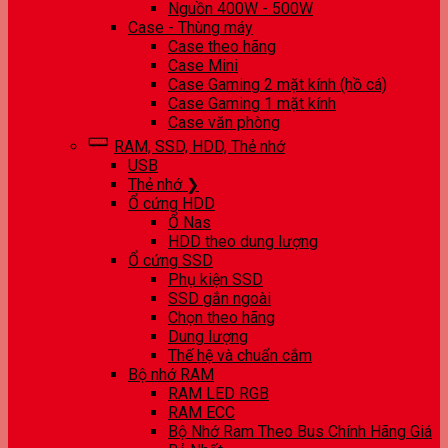
Nguồn 400W - 500W
Case - Thùng máy
Case theo hãng
Case Mini
Case Gaming 2 mặt kính (hồ cá)
Case Gaming 1 mặt kính
Case văn phòng
RAM, SSD, HDD, Thẻ nhớ
USB
Thẻ nhớ ❯
Ổ cứng HDD
Ổ Nas
HDD theo dung lượng
Ổ cứng SSD
Phụ kiện SSD
SSD gắn ngoài
Chọn theo hãng
Dung lượng
Thế hệ và chuẩn cắm
Bộ nhớ RAM
RAM LED RGB
RAM ECC
Bộ Nhớ Ram Theo Bus Chính Hãng Giá