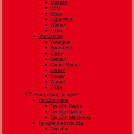
Manson
OEM
Sihoo
HyperWork
Warrior
E-Dra
Ghế Gaming
Vertagear
Speed HQ
Ducky
Centaur
Cooler Master
Corsair
Cougar
Warrior
E-Dra
Phím, chuột, tai nghe
Tay cầm game
Tay cầm Rapoo
Tay cầm Dareu
Tay cầm Machenike
Tai nghe theo nhu cầu
Nhu cầu