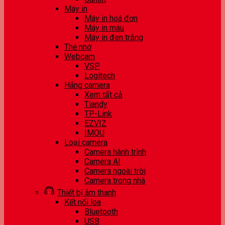
Máy in
Máy in hoá đơn
Máy in màu
Máy in đen trắng
Thẻ nhớ
Webcam
VSP
Logitech
Hãng camera
Xem tất cả
Tiandy
TP-Link
EZVIZ
IMOU
Loại camera
Camera hành trình
Camera AI
Camera ngoài trời
Camera trong nhà
Thiết bị âm thanh
Kết nối loa
Bluetooth
USB