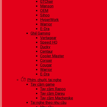
GTChair
Manson
OEM
Sihoo
HyperWork
Warrior
E-Dra
Ghế Gaming
Vertagear
Speed HQ
Ducky
Centaur
Cooler Master
Corsair
Cougar
Warrior
E-Dra
Phím, chuột, tai nghe
Tay cầm game
Tay cầm Rapoo
Tay cầm Dareu
Tay cầm Machenike
Tai nghe theo nhu cầu