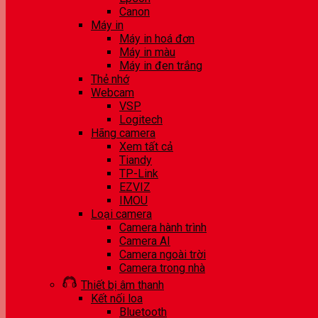
Canon
Máy in
Máy in hoá đơn
Máy in màu
Máy in đen trắng
Thẻ nhớ
Webcam
VSP
Logitech
Hãng camera
Xem tất cả
Tiandy
TP-Link
EZVIZ
IMOU
Loại camera
Camera hành trình
Camera AI
Camera ngoài trời
Camera trong nhà
Thiết bị âm thanh
Kết nối loa
Bluetooth