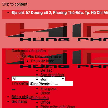
Skip to content
Địa chỉ: 67 Đường số 2, Phường Thủ Đức, Tp. Hồ Chí M
Danh mục sản phẩm
Phụ kiện, phần mềm
Phụ kiện khác
Củ sạc
Đế sạc
Sạc dự phòng
Đèn
Tìm kiếm:
Pin iPhone
Energizer
Bison
Đăng nhập
Phần mềm
Giỏ hàng
Office
Phần mềm diệt Virus