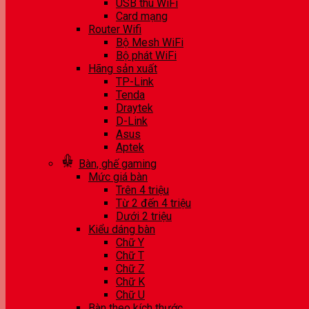
USB thu WiFi
Card mạng
Router Wifi
Bộ Mesh WiFi
Bộ phát WiFi
Hãng sản xuất
TP-Link
Tenda
Draytek
D-Link
Asus
Aptek
Bàn, ghế gaming
Mức giá bàn
Trên 4 triệu
Từ 2 đến 4 triệu
Dưới 2 triệu
Kiểu dáng bàn
Chữ Y
Chữ T
Chữ Z
Chữ K
Chữ U
Bàn theo kích thước