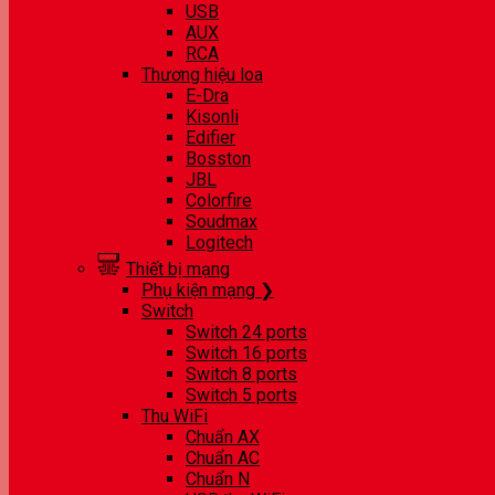
USB
AUX
RCA
Thương hiệu loa
E-Dra
Kisonli
Edifier
Bosston
JBL
Colorfire
Soudmax
Logitech
Thiết bị mạng
Phụ kiện mạng ❯
Switch
Switch 24 ports
Switch 16 ports
Switch 8 ports
Switch 5 ports
Thu WiFi
Chuẩn AX
Chuẩn AC
Chuẩn N