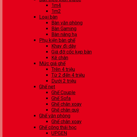
1m4
1m2
Loại bàn
Bàn văn phòng
Bàn Gaming
Bàn nâng hạ
Phụ kiện bàn ghế
Khay đi dây
Giá đỡ cốc kẹp bàn
Kê chân
Mức giá ghế
Trên 4 triệu
Từ 2 đến 4 triệu
Dưới 2 triệu
Ghế net
Ghế Couple
Ghế Sofa
Ghế chân xoay
Ghế chân quỳ
Ghế văn phòng
Ghế chân xoay
Ghế công thái học
UPGEN