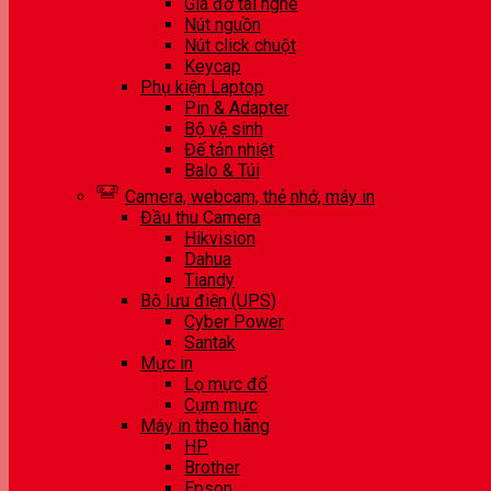
Giá đỡ tai nghe
Nút nguồn
Nút click chuột
Keycap
Phụ kiện Laptop
Pin & Adapter
Bộ vệ sinh
Đế tản nhiệt
Balo & Túi
Camera, webcam, thẻ nhớ, máy in
Đầu thu Camera
Hikvision
Dahua
Tiandy
Bộ lưu điện (UPS)
Cyber Power
Santak
Mực in
Lọ mực đổ
Cụm mực
Máy in theo hãng
HP
Brother
Epson