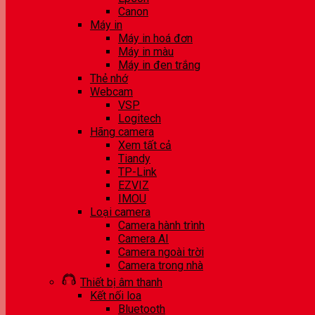
Canon
Máy in
Máy in hoá đơn
Máy in màu
Máy in đen trắng
Thẻ nhớ
Webcam
VSP
Logitech
Hãng camera
Xem tất cả
Tiandy
TP-Link
EZVIZ
IMOU
Loại camera
Camera hành trình
Camera AI
Camera ngoài trời
Camera trong nhà
Thiết bị âm thanh
Kết nối loa
Bluetooth