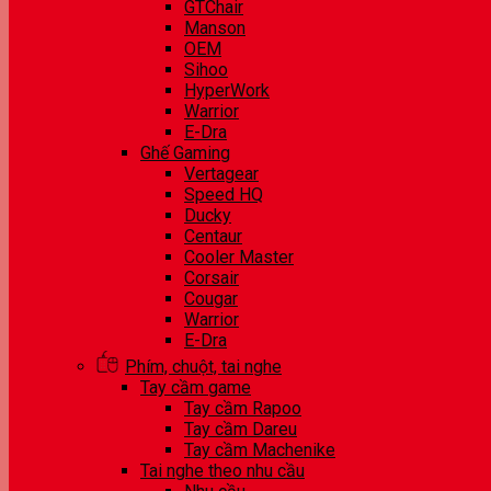
GTChair
Manson
OEM
Sihoo
HyperWork
Warrior
E-Dra
Ghế Gaming
Vertagear
Speed HQ
Ducky
Centaur
Cooler Master
Corsair
Cougar
Warrior
E-Dra
Phím, chuột, tai nghe
Tay cầm game
Tay cầm Rapoo
Tay cầm Dareu
Tay cầm Machenike
Tai nghe theo nhu cầu