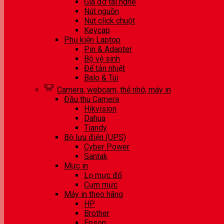
Giá đỡ tai nghe
Nút nguồn
Nút click chuột
Keycap
Phụ kiện Laptop
Pin & Adapter
Bộ vệ sinh
Đế tản nhiệt
Balo & Túi
Camera, webcam, thẻ nhớ, máy in
Đầu thu Camera
Hikvision
Dahua
Tiandy
Bộ lưu điện (UPS)
Cyber Power
Santak
Mực in
Lọ mực đổ
Cụm mực
Máy in theo hãng
HP
Brother
Epson