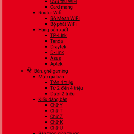
USB thu WiFi
Card mạng
Router Wifi
Bộ Mesh WiFi
Bộ phát WiFi
Hãng sản xuất
TP-Link
Tenda
Draytek
D-Link
Asus
Aptek
Bàn, ghế gaming
Mức giá bàn
Trên 4 triệu
Từ 2 đến 4 triệu
Dưới 2 triệu
Kiểu dáng bàn
Chữ Y
Chữ T
Chữ Z
Chữ K
Chữ U
Bàn theo kích thước