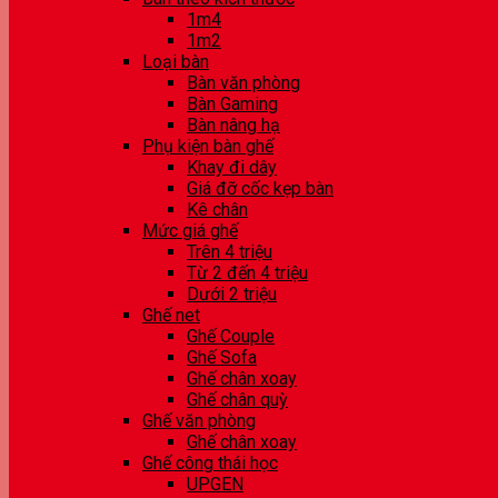
1m4
1m2
Loại bàn
Bàn văn phòng
Bàn Gaming
Bàn nâng hạ
Phụ kiện bàn ghế
Khay đi dây
Giá đỡ cốc kẹp bàn
Kê chân
Mức giá ghế
Trên 4 triệu
Từ 2 đến 4 triệu
Dưới 2 triệu
Ghế net
Ghế Couple
Ghế Sofa
Ghế chân xoay
Ghế chân quỳ
Ghế văn phòng
Ghế chân xoay
Ghế công thái học
UPGEN