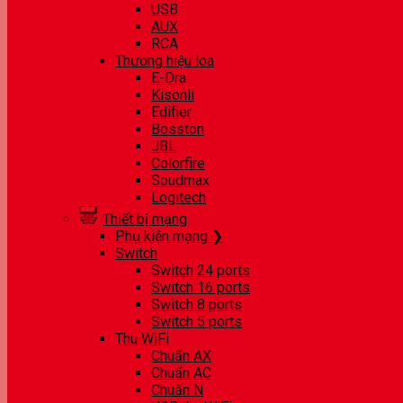
USB
AUX
RCA
Thương hiệu loa
E-Dra
Kisonli
Edifier
Bosston
JBL
Colorfire
Soudmax
Logitech
Thiết bị mạng
Phụ kiện mạng ❯
Switch
Switch 24 ports
Switch 16 ports
Switch 8 ports
Switch 5 ports
Thu WiFi
Chuẩn AX
Chuẩn AC
Chuẩn N