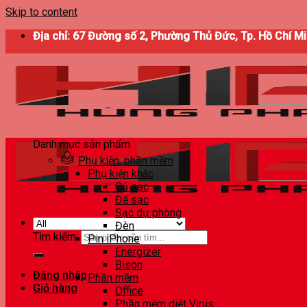
Skip to content
Địa chỉ: 67 Đường số 2, Phường Thủ Đức, Tp. Hồ Chí M
Danh mục sản phẩm
Phụ kiện, phần mềm
Phụ kiện khác
Củ sạc
Đế sạc
Sạc dự phòng
Đèn
Tìm kiếm:
Pin iPhone
Energizer
Bison
Đăng nhập
Phần mềm
Giỏ hàng
Office
Phần mềm diệt Virus