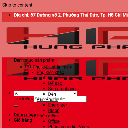
Skip to content
Địa chỉ: 67 Đường số 2, Phường Thủ Đức, Tp. Hồ Chí M
Danh mục sản phẩm
Phụ kiện, phần mềm
Phụ kiện khác
Củ sạc
Đế sạc
Sạc dự phòng
Đèn
Tìm kiếm:
Pin iPhone
Energizer
Bison
Đăng nhập
Phần mềm
Giỏ hàng
Office
Phần mềm diệt Virus