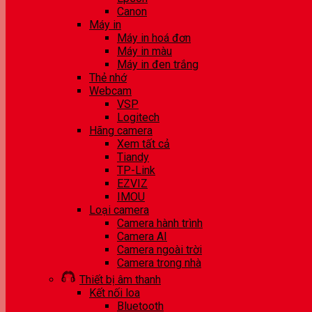
Canon
Máy in
Máy in hoá đơn
Máy in màu
Máy in đen trắng
Thẻ nhớ
Webcam
VSP
Logitech
Hãng camera
Xem tất cả
Tiandy
TP-Link
EZVIZ
IMOU
Loại camera
Camera hành trình
Camera AI
Camera ngoài trời
Camera trong nhà
Thiết bị âm thanh
Kết nối loa
Bluetooth