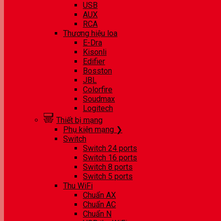
USB
AUX
RCA
Thương hiệu loa
E-Dra
Kisonli
Edifier
Bosston
JBL
Colorfire
Soudmax
Logitech
Thiết bị mạng
Phụ kiện mạng ❯
Switch
Switch 24 ports
Switch 16 ports
Switch 8 ports
Switch 5 ports
Thu WiFi
Chuẩn AX
Chuẩn AC
Chuẩn N