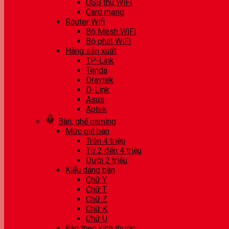
USB thu WiFi
Card mạng
Router Wifi
Bộ Mesh WiFi
Bộ phát WiFi
Hãng sản xuất
TP-Link
Tenda
Draytek
D-Link
Asus
Aptek
Bàn, ghế gaming
Mức giá bàn
Trên 4 triệu
Từ 2 đến 4 triệu
Dưới 2 triệu
Kiểu dáng bàn
Chữ Y
Chữ T
Chữ Z
Chữ K
Chữ U
Bàn theo kích thước