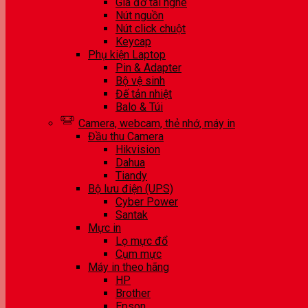
Giá đỡ tai nghe
Nút nguồn
Nút click chuột
Keycap
Phụ kiện Laptop
Pin & Adapter
Bộ vệ sinh
Đế tản nhiệt
Balo & Túi
Camera, webcam, thẻ nhớ, máy in
Đầu thu Camera
Hikvision
Dahua
Tiandy
Bộ lưu điện (UPS)
Cyber Power
Santak
Mực in
Lọ mực đổ
Cụm mực
Máy in theo hãng
HP
Brother
Epson