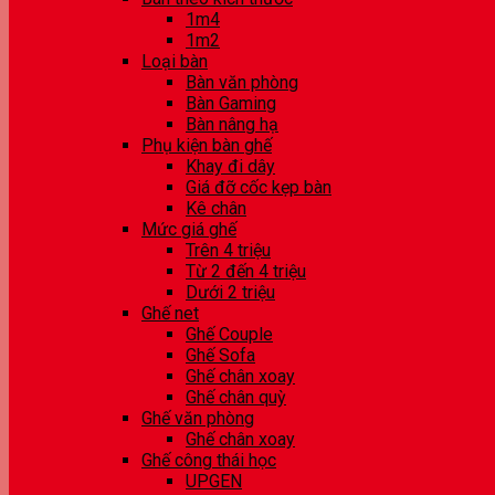
1m4
1m2
Loại bàn
Bàn văn phòng
Bàn Gaming
Bàn nâng hạ
Phụ kiện bàn ghế
Khay đi dây
Giá đỡ cốc kẹp bàn
Kê chân
Mức giá ghế
Trên 4 triệu
Từ 2 đến 4 triệu
Dưới 2 triệu
Ghế net
Ghế Couple
Ghế Sofa
Ghế chân xoay
Ghế chân quỳ
Ghế văn phòng
Ghế chân xoay
Ghế công thái học
UPGEN