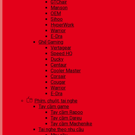
GTChair
Manson
OEM
Sihoo
HyperWork
Warrior
E-Dra
Ghế Gaming
Vertagear
Speed HQ
Ducky
Centaur
Cooler Master
Corsair
Cougar
Warrior
E-Dra
Phím, chuột, tai nghe
Tay cầm game
Tay cầm Rapoo
Tay cầm Dareu
Tay cầm Machenike
Tai nghe theo nhu cầu