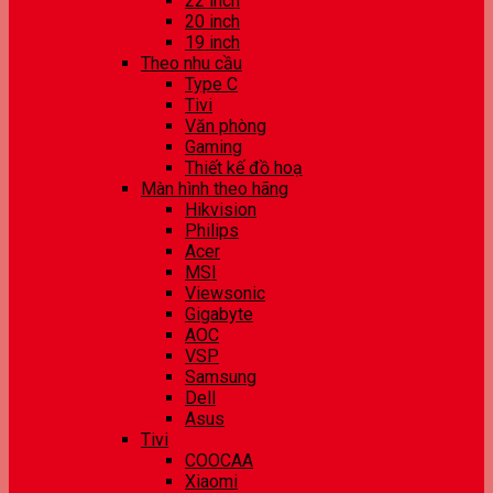
22 inch
20 inch
19 inch
Theo nhu cầu
Type C
Tivi
Văn phòng
Gaming
Thiết kế đồ hoạ
Màn hình theo hãng
Hikvision
Philips
Acer
MSI
Viewsonic
Gigabyte
AOC
VSP
Samsung
Dell
Asus
Tivi
COOCAA
Xiaomi