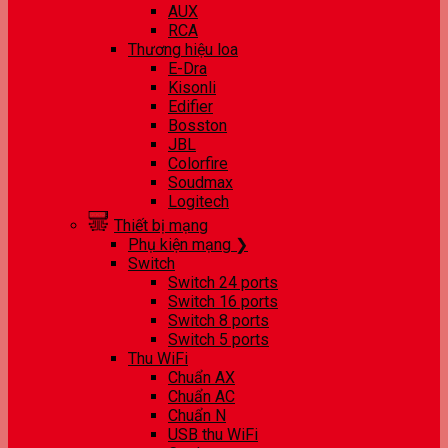
AUX
RCA
Thương hiệu loa
E-Dra
Kisonli
Edifier
Bosston
JBL
Colorfire
Soudmax
Logitech
Thiết bị mạng
Phụ kiện mạng ❯
Switch
Switch 24 ports
Switch 16 ports
Switch 8 ports
Switch 5 ports
Thu WiFi
Chuẩn AX
Chuẩn AC
Chuẩn N
USB thu WiFi