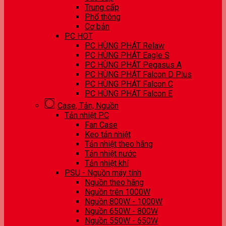
Trung cấp
Phổ thông
Cơ bản
PC HOT
PC HÙNG PHÁT Relaw
PC HÙNG PHÁT Eagle S
PC HÙNG PHÁT Pegasus A
PC HÙNG PHÁT Falcon D Plus
PC HÙNG PHÁT Falcon C
PC HÙNG PHÁT Falcon E
Case, Tản, Nguồn
Tản nhiệt PC
Fan Case
Keo tản nhiệt
Tản nhiệt theo hãng
Tản nhiệt nước
Tản nhiệt khí
PSU - Nguồn máy tính
Nguồn theo hãng
Nguồn trên 1000W
Nguồn 800W - 1000W
Nguồn 650W - 800W
Nguồn 550W - 650W