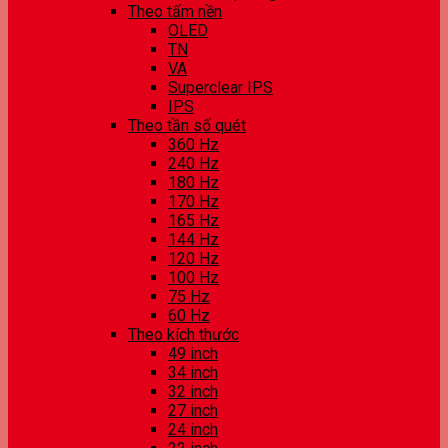
Theo tấm nền
OLED
TN
VA
Superclear IPS
IPS
Theo tần số quét
360 Hz
240 Hz
180 Hz
170 Hz
165 Hz
144 Hz
120 Hz
100 Hz
75 Hz
60 Hz
Theo kích thước
49 inch
34 inch
32 inch
27 inch
24 inch