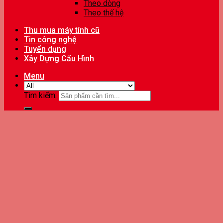
Theo dòng
Theo thế hệ
Thu mua máy tính cũ
Tin công nghệ
Tuyển dụng
Xây Dựng Cấu Hình
Menu
Tìm kiếm: