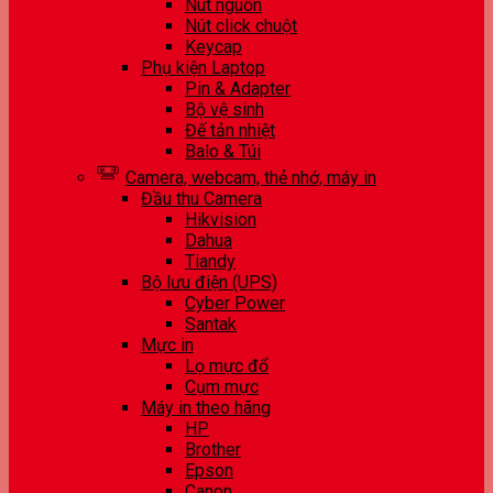
Nút nguồn
Nút click chuột
Keycap
Phụ kiện Laptop
Pin & Adapter
Bộ vệ sinh
Đế tản nhiệt
Balo & Túi
Camera, webcam, thẻ nhớ, máy in
Đầu thu Camera
Hikvision
Dahua
Tiandy
Bộ lưu điện (UPS)
Cyber Power
Santak
Mực in
Lọ mực đổ
Cụm mực
Máy in theo hãng
HP
Brother
Epson
Canon