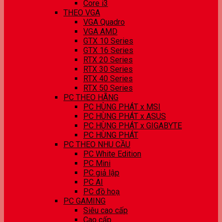
Core i3
THEO VGA
VGA Quadro
VGA AMD
GTX 10 Series
GTX 16 Series
RTX 20 Series
RTX 30 Series
RTX 40 Series
RTX 50 Series
PC THEO HÃNG
PC HÙNG PHÁT x MSI
PC HÙNG PHÁT x ASUS
PC HÙNG PHÁT x GIGABYTE
PC HÙNG PHÁT
PC THEO NHU CẦU
PC White Edition
PC Mini
PC giả lập
PC AI
PC đồ hoạ
PC GAMING
Siêu cao cấp
Cao cấp