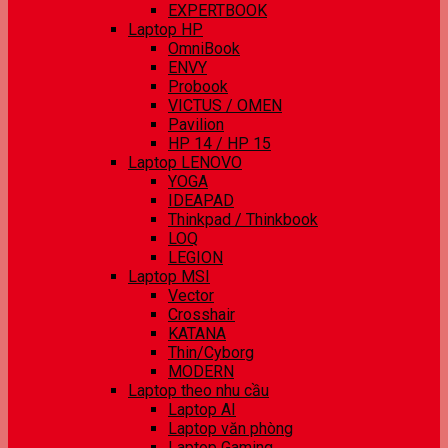
EXPERTBOOK
Laptop HP
OmniBook
ENVY
Probook
VICTUS / OMEN
Pavilion
HP 14 / HP 15
Laptop LENOVO
YOGA
IDEAPAD
Thinkpad / Thinkbook
LOQ
LEGION
Laptop MSI
Vector
Crosshair
KATANA
Thin/Cyborg
MODERN
Laptop theo nhu cầu
Laptop AI
Laptop văn phòng
Laptop Gaming