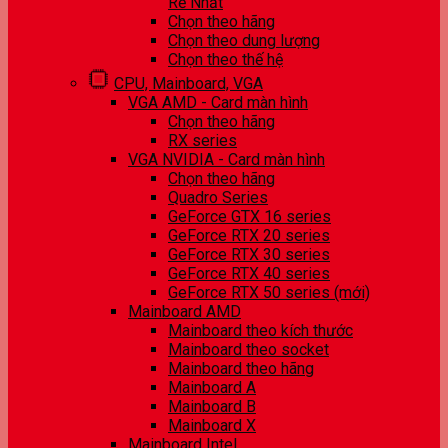
Rẻ Nhất
Chọn theo hãng
Chọn theo dung lượng
Chọn theo thế hệ
CPU, Mainboard, VGA
VGA AMD - Card màn hình
Chọn theo hãng
RX series
VGA NVIDIA - Card màn hình
Chọn theo hãng
Quadro Series
GeForce GTX 16 series
GeForce RTX 20 series
GeForce RTX 30 series
GeForce RTX 40 series
GeForce RTX 50 series (mới)
Mainboard AMD
Mainboard theo kích thước
Mainboard theo socket
Mainboard theo hãng
Mainboard A
Mainboard B
Mainboard X
Mainboard Intel