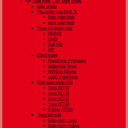
Màn hình, Tivi, Máy chiếu
Máy chiếu
Phụ kiện màn hình ❯
Đèn màn hình
Arm màn hình
Theo độ phân giải
WQHD
QHD
Full HD
HD
Công nghệ
FreeSync Premium
Adaptive Sync
NVIDIA GSync
AMD FreeSync
Thời gian phản hồi
5ms (GTG)
4ms (GTG)
2ms (GTG)
1ms (GTG)
0.5ms (GTG)
Theo bề mặt
Màn hình cong
Màn hình phẳng