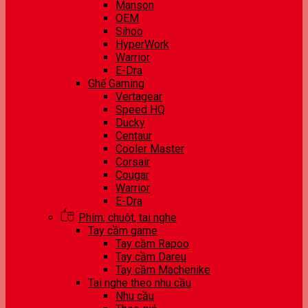
Manson
OEM
Sihoo
HyperWork
Warrior
E-Dra
Ghế Gaming
Vertagear
Speed HQ
Ducky
Centaur
Cooler Master
Corsair
Cougar
Warrior
E-Dra
Phím, chuột, tai nghe
Tay cầm game
Tay cầm Rapoo
Tay cầm Dareu
Tay cầm Machenike
Tai nghe theo nhu cầu
Nhu cầu