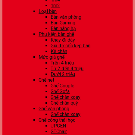
1m2
Loại bàn
Bàn văn phòng
Bàn Gaming
Bàn nâng hạ
Phụ kiện bàn ghế
Khay đi dây
Giá đỡ cốc kẹp bàn
Kê chân
Mức giá ghế
Trên 4 triệu
Từ 2 đến 4 triệu
Dưới 2 triệu
Ghế net
Ghế Couple
Ghế Sofa
Ghế chân xoay
Ghế chân quỳ
Ghế văn phòng
Ghế chân xoay
Ghế công thái học
UPGEN
GTChair