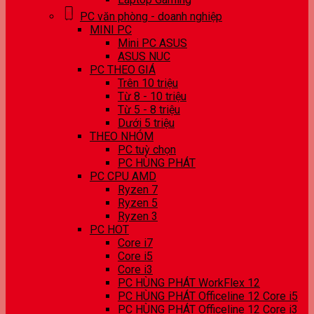
PC văn phòng - doanh nghiệp
MINI PC
Mini PC ASUS
ASUS NUC
PC THEO GIÁ
Trên 10 triệu
Từ 8 - 10 triệu
Từ 5 - 8 triệu
Dưới 5 triệu
THEO NHÓM
PC tuỳ chọn
PC HÙNG PHÁT
PC CPU AMD
Ryzen 7
Ryzen 5
Ryzen 3
PC HOT
Core i7
Core i5
Core i3
PC HÙNG PHÁT WorkFlex 12
PC HÙNG PHÁT Officeline 12 Core i5
PC HÙNG PHÁT Officeline 12 Core i3