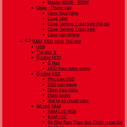
Nguồn 400W - 500W
Case - Thùng máy
Case theo hãng
Case Mini
Case Gaming 2 mặt kính (hồ cá)
Case Gaming 1 mặt kính
Case văn phòng
RAM, SSD, HDD, Thẻ nhớ
USB
Thẻ nhớ ❯
Ổ cứng HDD
Ổ Nas
HDD theo dung lượng
Ổ cứng SSD
Phụ kiện SSD
SSD gắn ngoài
Chọn theo hãng
Dung lượng
Thế hệ và chuẩn cắm
Bộ nhớ RAM
RAM LED RGB
RAM ECC
Bộ Nhớ Ram Theo Bus Chính Hãng Giá