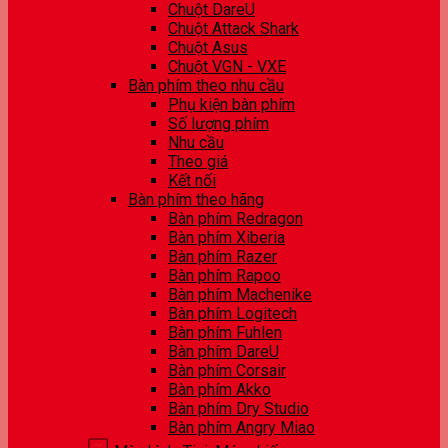
Chuột DareU
Chuột Attack Shark
Chuột Asus
Chuột VGN - VXE
Bàn phím theo nhu cầu
Phụ kiện bàn phím
Số lượng phím
Nhu cầu
Theo giá
Kết nối
Bàn phím theo hãng
Bàn phím Redragon
Bàn phím Xiberia
Bàn phím Razer
Bàn phím Rapoo
Bàn phím Machenike
Bàn phím Logitech
Bàn phím Fuhlen
Bàn phím DareU
Bàn phím Corsair
Bàn phím Akko
Bàn phím Dry Studio
Bàn phím Angry Miao