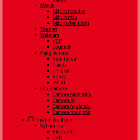
Máy in
Máy in hoá đơn
Máy in màu
Máy in đen trắng
Thẻ nhớ
Webcam
VSP
Logitech
Hãng camera
Xem tất cả
Tiandy
TP-Link
EZVIZ
IMOU
Loại camera
Camera hành trình
Camera AI
Camera ngoài trời
Camera trong nhà
Thiết bị âm thanh
Kết nối loa
Bluetooth
USB