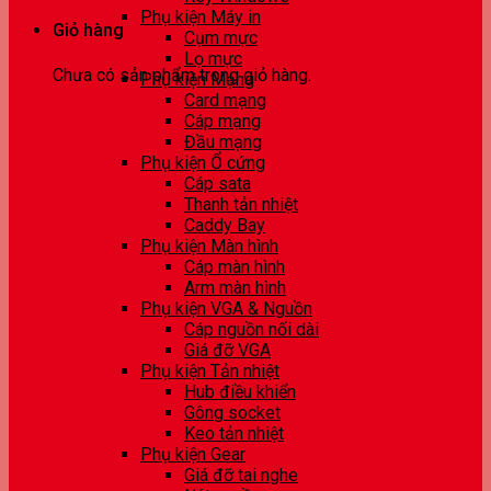
Phụ kiện Máy in
Giỏ hàng
Cụm mực
Lọ mực
Chưa có sản phẩm trong giỏ hàng.
Phụ kiện Mạng
Card mạng
Cáp mạng
Đầu mạng
Phụ kiện Ổ cứng
Cáp sata
Thanh tản nhiệt
Caddy Bay
Phụ kiện Màn hình
Cáp màn hình
Arm màn hình
Phụ kiện VGA & Nguồn
Cáp nguồn nối dài
Giá đỡ VGA
Phụ kiện Tản nhiệt
Hub điều khiển
Gông socket
Keo tản nhiệt
Phụ kiện Gear
Giá đỡ tai nghe