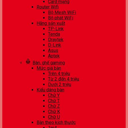
Card mạng
Router Wifi
Bộ Mesh WiFi
Bộ phát WiFi
Hãng sản xuất
TP-Link
Tenda
Draytek
D-Link
Asus
Aptek
Bàn, ghế gaming
Mức giá bàn
Trên 4 triệu
Từ 2 đến 4 triệu
Dưới 2 triệu
Kiểu dáng bàn
Chữ Y
Chữ T
Chữ Z
Chữ K
Chữ U
Bàn theo kích thước
1m4