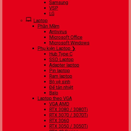
Samsung
VSP
LG
Laptop
Phần Mềm
Antivirus
Microsoft Office
Microsoft Windows
Phụ kiện Laptop ❯
Hub Type C
SSD Laptop
Adapter laptop
Pin laptop
Ram laptop
Bộ vệ sinh
Đế tản nhiệt
Balo
Laptop theo VGA
VGA AMD
RTX 3080 / 3080Ti
RTX 3070 / 3070Ti
RTX 3060
RTX 3050 / 3050Ti