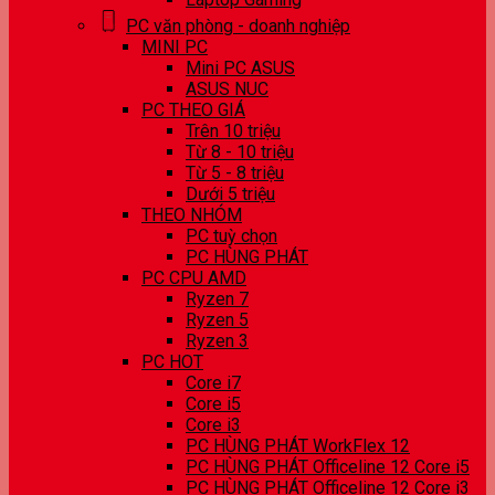
PC văn phòng - doanh nghiệp
MINI PC
Mini PC ASUS
ASUS NUC
PC THEO GIÁ
Trên 10 triệu
Từ 8 - 10 triệu
Từ 5 - 8 triệu
Dưới 5 triệu
THEO NHÓM
PC tuỳ chọn
PC HÙNG PHÁT
PC CPU AMD
Ryzen 7
Ryzen 5
Ryzen 3
PC HOT
Core i7
Core i5
Core i3
PC HÙNG PHÁT WorkFlex 12
PC HÙNG PHÁT Officeline 12 Core i5
PC HÙNG PHÁT Officeline 12 Core i3