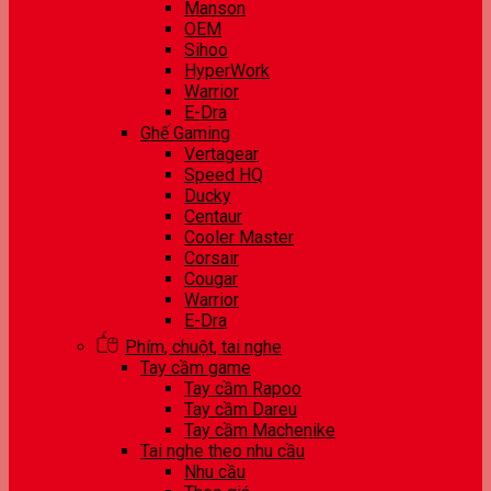
Manson
OEM
Sihoo
HyperWork
Warrior
E-Dra
Ghế Gaming
Vertagear
Speed HQ
Ducky
Centaur
Cooler Master
Corsair
Cougar
Warrior
E-Dra
Phím, chuột, tai nghe
Tay cầm game
Tay cầm Rapoo
Tay cầm Dareu
Tay cầm Machenike
Tai nghe theo nhu cầu
Nhu cầu