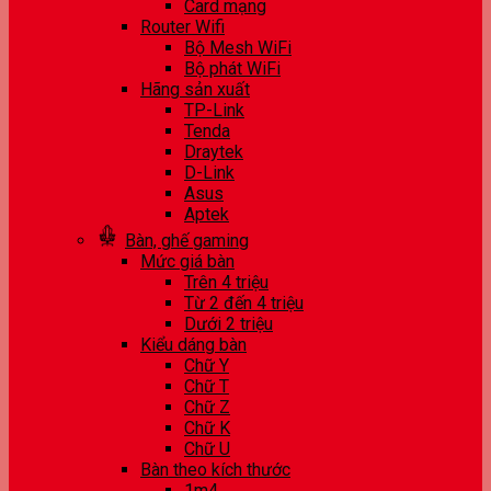
Card mạng
Router Wifi
Bộ Mesh WiFi
Bộ phát WiFi
Hãng sản xuất
TP-Link
Tenda
Draytek
D-Link
Asus
Aptek
Bàn, ghế gaming
Mức giá bàn
Trên 4 triệu
Từ 2 đến 4 triệu
Dưới 2 triệu
Kiểu dáng bàn
Chữ Y
Chữ T
Chữ Z
Chữ K
Chữ U
Bàn theo kích thước
1m4