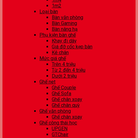
1m2
Loại bàn
Bàn văn phòng
Bàn Gaming
Bàn nâng hạ
Phụ kiện bàn ghế
Khay đi dây
Giá đỡ cốc kẹp bàn
Kê chân
Mức giá ghế
Trên 4 triệu
Từ 2 đến 4 triệu
Dưới 2 triệu
Ghế net
Ghế Couple
Ghế Sofa
Ghế chân xoay
Ghế chân quỳ
Ghế văn phòng
Ghế chân xoay
Ghế công thái học
UPGEN
GTChair