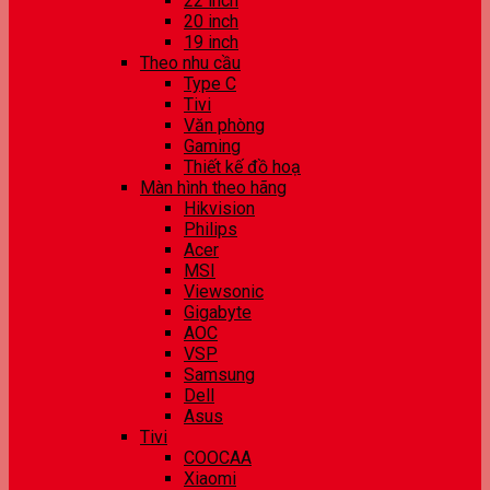
22 inch
20 inch
19 inch
Theo nhu cầu
Type C
Tivi
Văn phòng
Gaming
Thiết kế đồ hoạ
Màn hình theo hãng
Hikvision
Philips
Acer
MSI
Viewsonic
Gigabyte
AOC
VSP
Samsung
Dell
Asus
Tivi
COOCAA
Xiaomi