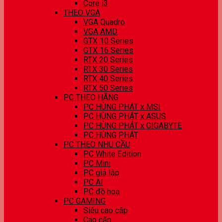
Core i3
THEO VGA
VGA Quadro
VGA AMD
GTX 10 Series
GTX 16 Series
RTX 20 Series
RTX 30 Series
RTX 40 Series
RTX 50 Series
PC THEO HÃNG
PC HÙNG PHÁT x MSI
PC HÙNG PHÁT x ASUS
PC HÙNG PHÁT x GIGABYTE
PC HÙNG PHÁT
PC THEO NHU CẦU
PC White Edition
PC Mini
PC giả lập
PC AI
PC đồ hoạ
PC GAMING
Siêu cao cấp
Cao cấp