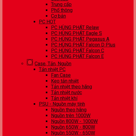
Trung cấp
Phổ thông
Cơ bản
PC HOT
PC HÙNG PHÁT Relaw
PC HÙNG PHÁT Eagle S
PC HÙNG PHÁT Pegasus A
PC HÙNG PHÁT Falcon D Plus
PC HÙNG PHÁT Falcon C
PC HÙNG PHÁT Falcon E
Case, Tản, Nguồn
Tản nhiệt PC
Fan Case
Keo tản nhiệt
Tản nhiệt theo hãng
Tản nhiệt nước
Tản nhiệt khí
PSU - Nguồn máy tính
Nguồn theo hãng
Nguồn trên 1000W
Nguồn 800W - 1000W
Nguồn 650W - 800W
Nguồn 550W - 650W