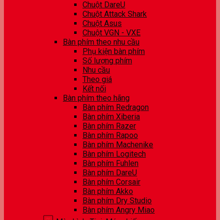
Chuột DareU
Chuột Attack Shark
Chuột Asus
Chuột VGN - VXE
Bàn phím theo nhu cầu
Phụ kiện bàn phím
Số lượng phím
Nhu cầu
Theo giá
Kết nối
Bàn phím theo hãng
Bàn phím Redragon
Bàn phím Xiberia
Bàn phím Razer
Bàn phím Rapoo
Bàn phím Machenike
Bàn phím Logitech
Bàn phím Fuhlen
Bàn phím DareU
Bàn phím Corsair
Bàn phím Akko
Bàn phím Dry Studio
Bàn phím Angry Miao