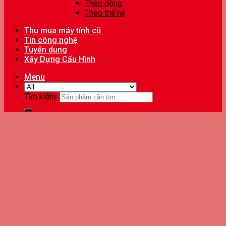
Theo dòng
Theo thế hệ
Thu mua máy tính cũ
Tin công nghệ
Tuyển dụng
Xây Dựng Cấu Hình
Menu
Tìm kiếm: