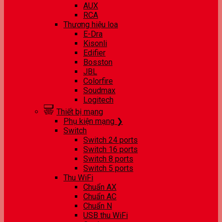
AUX
RCA
Thương hiệu loa
E-Dra
Kisonli
Edifier
Bosston
JBL
Colorfire
Soudmax
Logitech
Thiết bị mạng
Phụ kiện mạng ❯
Switch
Switch 24 ports
Switch 16 ports
Switch 8 ports
Switch 5 ports
Thu WiFi
Chuẩn AX
Chuẩn AC
Chuẩn N
USB thu WiFi