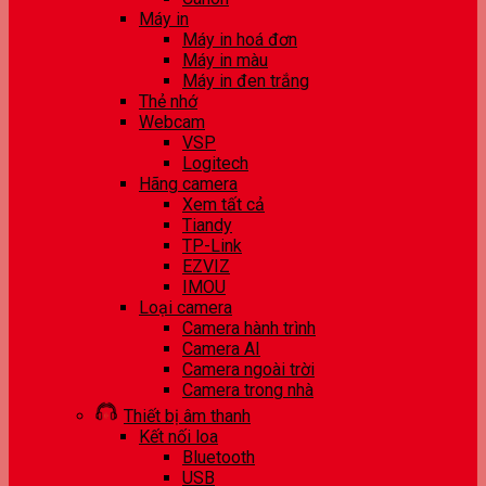
Máy in
Máy in hoá đơn
Máy in màu
Máy in đen trắng
Thẻ nhớ
Webcam
VSP
Logitech
Hãng camera
Xem tất cả
Tiandy
TP-Link
EZVIZ
IMOU
Loại camera
Camera hành trình
Camera AI
Camera ngoài trời
Camera trong nhà
Thiết bị âm thanh
Kết nối loa
Bluetooth
USB