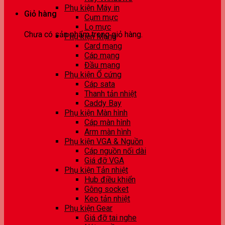
Phụ kiện Máy in
Giỏ hàng
Cụm mực
Lọ mực
Chưa có sản phẩm trong giỏ hàng.
Phụ kiện Mạng
Card mạng
Cáp mạng
Đầu mạng
Phụ kiện Ổ cứng
Cáp sata
Thanh tản nhiệt
Caddy Bay
Phụ kiện Màn hình
Cáp màn hình
Arm màn hình
Phụ kiện VGA & Nguồn
Cáp nguồn nối dài
Giá đỡ VGA
Phụ kiện Tản nhiệt
Hub điều khiển
Gông socket
Keo tản nhiệt
Phụ kiện Gear
Giá đỡ tai nghe