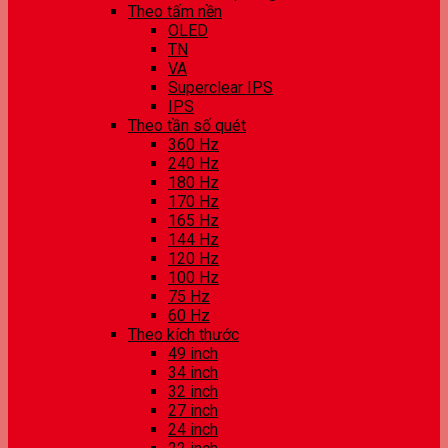
Theo tấm nền
OLED
TN
VA
Superclear IPS
IPS
Theo tần số quét
360 Hz
240 Hz
180 Hz
170 Hz
165 Hz
144 Hz
120 Hz
100 Hz
75 Hz
60 Hz
Theo kích thước
49 inch
34 inch
32 inch
27 inch
24 inch