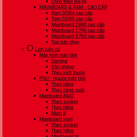
Chọn theo thế hệ
MAINBOARD & RAM - CAO CẤP
Ram DDR4 cao cấp
Ram DDR5 cao cấp
Mainboard Z890 cao cấp
Mainboard Z790 cao cấp
Mainboard B760 cao cấp
Top bán chạy
Linh kiện cũ
Màn hình máy tính
Gaming
Văn phòng
Theo kích thước
PSU - Nguồn máy tính
Theo hãng
Theo công suất
Mainboard AMD
Theo socket
Theo hãng
Main B
Mainboard Intel
Theo socket
Theo hãng
Mainboard H