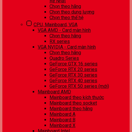
Rẻ Nhất
Chọn theo hãng
Chọn theo dung lượng
Chọn theo thế hệ
CPU, Mainboard, VGA
VGA AMD - Card màn hình
Chọn theo hãng
RX series
VGA NVIDIA - Card màn hình
Chọn theo hãng
Quadro Series
GeForce GTX 16 series
GeForce RTX 20 series
GeForce RTX 30 series
GeForce RTX 40 series
GeForce RTX 50 series (mới)
Mainboard AMD
Mainboard theo kích thước
Mainboard theo socket
Mainboard theo hãng
Mainboard A
Mainboard B
Mainboard X
Mainboard Intel