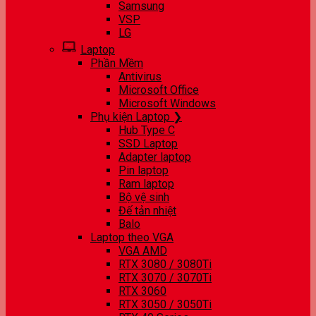
Samsung
VSP
LG
Laptop
Phần Mềm
Antivirus
Microsoft Office
Microsoft Windows
Phụ kiện Laptop ❯
Hub Type C
SSD Laptop
Adapter laptop
Pin laptop
Ram laptop
Bộ vệ sinh
Đế tản nhiệt
Balo
Laptop theo VGA
VGA AMD
RTX 3080 / 3080Ti
RTX 3070 / 3070Ti
RTX 3060
RTX 3050 / 3050Ti