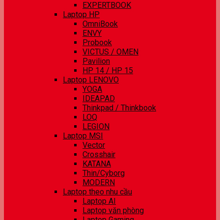
EXPERTBOOK
Laptop HP
OmniBook
ENVY
Probook
VICTUS / OMEN
Pavilion
HP 14 / HP 15
Laptop LENOVO
YOGA
IDEAPAD
Thinkpad / Thinkbook
LOQ
LEGION
Laptop MSI
Vector
Crosshair
KATANA
Thin/Cyborg
MODERN
Laptop theo nhu cầu
Laptop AI
Laptop văn phòng
Laptop Gaming