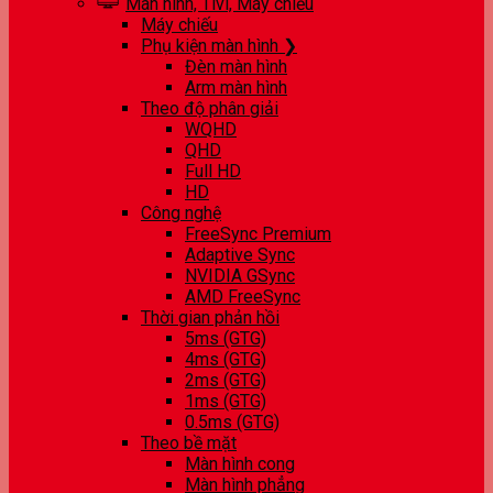
Màn hình, Tivi, Máy chiếu
Máy chiếu
Phụ kiện màn hình ❯
Đèn màn hình
Arm màn hình
Theo độ phân giải
WQHD
QHD
Full HD
HD
Công nghệ
FreeSync Premium
Adaptive Sync
NVIDIA GSync
AMD FreeSync
Thời gian phản hồi
5ms (GTG)
4ms (GTG)
2ms (GTG)
1ms (GTG)
0.5ms (GTG)
Theo bề mặt
Màn hình cong
Màn hình phẳng