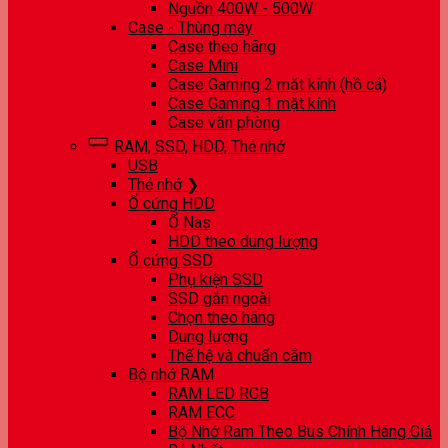
Nguồn 400W - 500W
Case - Thùng máy
Case theo hãng
Case Mini
Case Gaming 2 mặt kính (hồ cá)
Case Gaming 1 mặt kính
Case văn phòng
RAM, SSD, HDD, Thẻ nhớ
USB
Thẻ nhớ ❯
Ổ cứng HDD
Ổ Nas
HDD theo dung lượng
Ổ cứng SSD
Phụ kiện SSD
SSD gắn ngoài
Chọn theo hãng
Dung lượng
Thế hệ và chuẩn cắm
Bộ nhớ RAM
RAM LED RGB
RAM ECC
Bộ Nhớ Ram Theo Bus Chính Hãng Giá