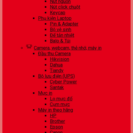
Nút nguồn
Nút click chuột
Keycap
Phụ kiện Laptop
Pin & Adapter
Bộ vệ sinh
Đế tản nhiệt
Balo & Túi
Camera, webcam, thẻ nhớ, máy in
Đầu thu Camera
Hikvision
Dahua
Tiandy
Bộ lưu điện (UPS)
Cyber Power
Santak
Mực in
Lọ mực đổ
Cụm mực
Máy in theo hãng
HP
Brother
Epson
Canon