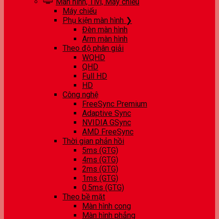
Màn hình, Tivi, Máy chiếu
Máy chiếu
Phụ kiện màn hình ❯
Đèn màn hình
Arm màn hình
Theo độ phân giải
WQHD
QHD
Full HD
HD
Công nghệ
FreeSync Premium
Adaptive Sync
NVIDIA GSync
AMD FreeSync
Thời gian phản hồi
5ms (GTG)
4ms (GTG)
2ms (GTG)
1ms (GTG)
0.5ms (GTG)
Theo bề mặt
Màn hình cong
Màn hình phẳng