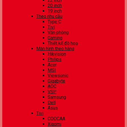
22 inch
20 inch
19 inch
Theo nhu cầu
Type C
Tivi
Văn phòng
Gaming
Thiết kế đồ hoạ
Màn hình theo hãng
Hikvision
Philips
Acer
MSI
Viewsonic
Gigabyte
AOC
VSP
Samsung
Dell
Asus
Tivi
COOCAA
Xiaomi