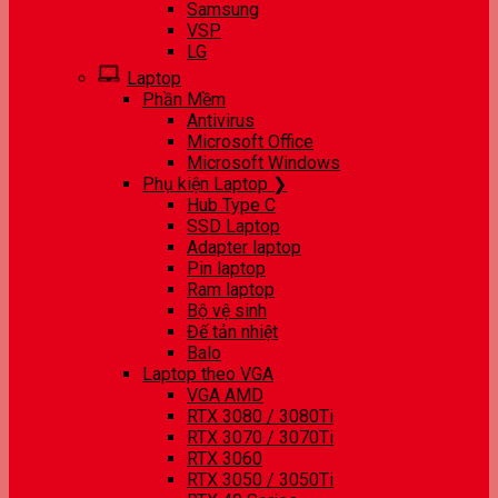
Samsung
VSP
LG
Laptop
Phần Mềm
Antivirus
Microsoft Office
Microsoft Windows
Phụ kiện Laptop ❯
Hub Type C
SSD Laptop
Adapter laptop
Pin laptop
Ram laptop
Bộ vệ sinh
Đế tản nhiệt
Balo
Laptop theo VGA
VGA AMD
RTX 3080 / 3080Ti
RTX 3070 / 3070Ti
RTX 3060
RTX 3050 / 3050Ti