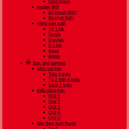
Card mạng
Router Wifi
Bộ Mesh WiFi
Bộ phát WiFi
Hãng sản xuất
TP-Link
Tenda
Draytek
D-Link
Asus
Aptek
Bàn, ghế gaming
Mức giá bàn
Trên 4 triệu
Từ 2 đến 4 triệu
Dưới 2 triệu
Kiểu dáng bàn
Chữ Y
Chữ T
Chữ Z
Chữ K
Chữ U
Bàn theo kích thước
1m4