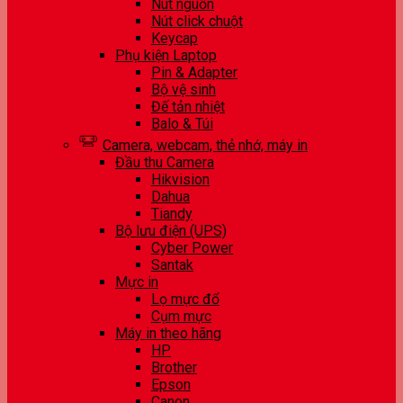
Nút nguồn
Nút click chuột
Keycap
Phụ kiện Laptop
Pin & Adapter
Bộ vệ sinh
Đế tản nhiệt
Balo & Túi
Camera, webcam, thẻ nhớ, máy in
Đầu thu Camera
Hikvision
Dahua
Tiandy
Bộ lưu điện (UPS)
Cyber Power
Santak
Mực in
Lọ mực đổ
Cụm mực
Máy in theo hãng
HP
Brother
Epson
Canon