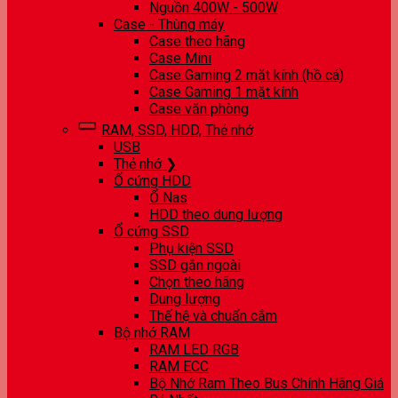
Nguồn 400W - 500W
Case - Thùng máy
Case theo hãng
Case Mini
Case Gaming 2 mặt kính (hồ cá)
Case Gaming 1 mặt kính
Case văn phòng
RAM, SSD, HDD, Thẻ nhớ
USB
Thẻ nhớ ❯
Ổ cứng HDD
Ổ Nas
HDD theo dung lượng
Ổ cứng SSD
Phụ kiện SSD
SSD gắn ngoài
Chọn theo hãng
Dung lượng
Thế hệ và chuẩn cắm
Bộ nhớ RAM
RAM LED RGB
RAM ECC
Bộ Nhớ Ram Theo Bus Chính Hãng Giá