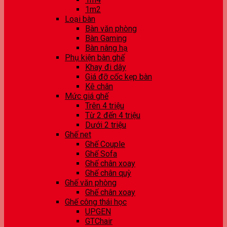
1m2
Loại bàn
Bàn văn phòng
Bàn Gaming
Bàn nâng hạ
Phụ kiện bàn ghế
Khay đi dây
Giá đỡ cốc kẹp bàn
Kê chân
Mức giá ghế
Trên 4 triệu
Từ 2 đến 4 triệu
Dưới 2 triệu
Ghế net
Ghế Couple
Ghế Sofa
Ghế chân xoay
Ghế chân quỳ
Ghế văn phòng
Ghế chân xoay
Ghế công thái học
UPGEN
GTChair