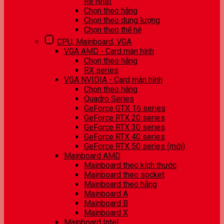
Rẻ Nhất
Chọn theo hãng
Chọn theo dung lượng
Chọn theo thế hệ
CPU, Mainboard, VGA
VGA AMD - Card màn hình
Chọn theo hãng
RX series
VGA NVIDIA - Card màn hình
Chọn theo hãng
Quadro Series
GeForce GTX 16 series
GeForce RTX 20 series
GeForce RTX 30 series
GeForce RTX 40 series
GeForce RTX 50 series (mới)
Mainboard AMD
Mainboard theo kích thước
Mainboard theo socket
Mainboard theo hãng
Mainboard A
Mainboard B
Mainboard X
Mainboard Intel