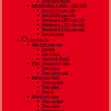
Chọn theo thế hệ
MAINBOARD & RAM - CAO CẤP
Ram DDR4 cao cấp
Ram DDR5 cao cấp
Mainboard Z890 cao cấp
Mainboard Z790 cao cấp
Mainboard B760 cao cấp
Top bán chạy
Linh kiện cũ
Màn hình máy tính
Gaming
Văn phòng
Theo kích thước
PSU - Nguồn máy tính
Theo hãng
Theo công suất
Mainboard AMD
Theo socket
Theo hãng
Main B
Mainboard Intel
Theo socket
Theo hãng
Mainboard H