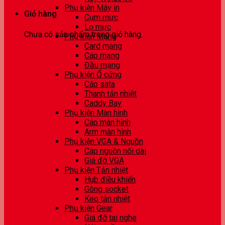
Phụ kiện Máy in
Giỏ hàng
Cụm mực
Lọ mực
Chưa có sản phẩm trong giỏ hàng.
Phụ kiện Mạng
Card mạng
Cáp mạng
Đầu mạng
Phụ kiện Ổ cứng
Cáp sata
Thanh tản nhiệt
Caddy Bay
Phụ kiện Màn hình
Cáp màn hình
Arm màn hình
Phụ kiện VGA & Nguồn
Cáp nguồn nối dài
Giá đỡ VGA
Phụ kiện Tản nhiệt
Hub điều khiển
Gông socket
Keo tản nhiệt
Phụ kiện Gear
Giá đỡ tai nghe