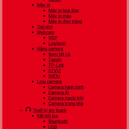
Máy in
Máy in hoá đơn
Máy in màu
Máy in đen trắng
Thẻ nhớ
Webcam
VSP
Logitech
Hãng camera
Xem tất cả
Tiandy
TP-Link
EZVIZ
IMOU
Loại camera
Camera hành trình
Camera AI
Camera ngoài trời
Camera trong nhà
Thiết bị âm thanh
Kết nối loa
Bluetooth
USB