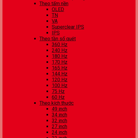
Theo tấm nền
OLED
TN
VA
Superclear IPS
IPS
Theo tần số quét
360 Hz
240 Hz
180 Hz
170 Hz
165 Hz
144 Hz
120 Hz
100 Hz
75 Hz
60 Hz
Theo kích thước
49 inch
34 inch
32 inch
27 inch
24 inch