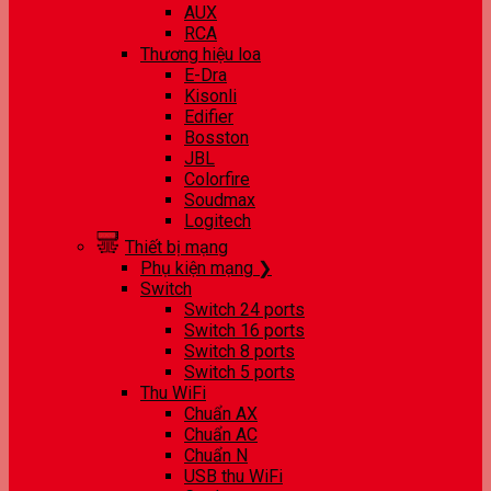
AUX
RCA
Thương hiệu loa
E-Dra
Kisonli
Edifier
Bosston
JBL
Colorfire
Soudmax
Logitech
Thiết bị mạng
Phụ kiện mạng ❯
Switch
Switch 24 ports
Switch 16 ports
Switch 8 ports
Switch 5 ports
Thu WiFi
Chuẩn AX
Chuẩn AC
Chuẩn N
USB thu WiFi