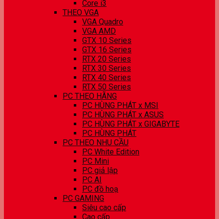
Core i3
THEO VGA
VGA Quadro
VGA AMD
GTX 10 Series
GTX 16 Series
RTX 20 Series
RTX 30 Series
RTX 40 Series
RTX 50 Series
PC THEO HÃNG
PC HÙNG PHÁT x MSI
PC HÙNG PHÁT x ASUS
PC HÙNG PHÁT x GIGABYTE
PC HÙNG PHÁT
PC THEO NHU CẦU
PC White Edition
PC Mini
PC giả lập
PC AI
PC đồ hoạ
PC GAMING
Siêu cao cấp
Cao cấp