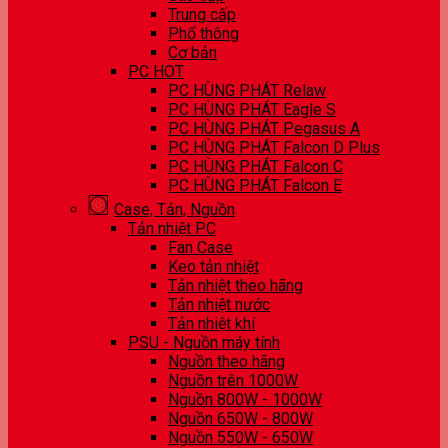
Trung cấp
Phổ thông
Cơ bản
PC HOT
PC HÙNG PHÁT Relaw
PC HÙNG PHÁT Eagle S
PC HÙNG PHÁT Pegasus A
PC HÙNG PHÁT Falcon D Plus
PC HÙNG PHÁT Falcon C
PC HÙNG PHÁT Falcon E
Case, Tản, Nguồn
Tản nhiệt PC
Fan Case
Keo tản nhiệt
Tản nhiệt theo hãng
Tản nhiệt nước
Tản nhiệt khí
PSU - Nguồn máy tính
Nguồn theo hãng
Nguồn trên 1000W
Nguồn 800W - 1000W
Nguồn 650W - 800W
Nguồn 550W - 650W