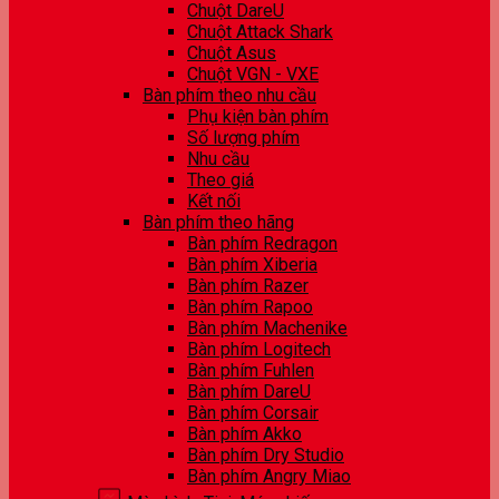
Chuột DareU
Chuột Attack Shark
Chuột Asus
Chuột VGN - VXE
Bàn phím theo nhu cầu
Phụ kiện bàn phím
Số lượng phím
Nhu cầu
Theo giá
Kết nối
Bàn phím theo hãng
Bàn phím Redragon
Bàn phím Xiberia
Bàn phím Razer
Bàn phím Rapoo
Bàn phím Machenike
Bàn phím Logitech
Bàn phím Fuhlen
Bàn phím DareU
Bàn phím Corsair
Bàn phím Akko
Bàn phím Dry Studio
Bàn phím Angry Miao