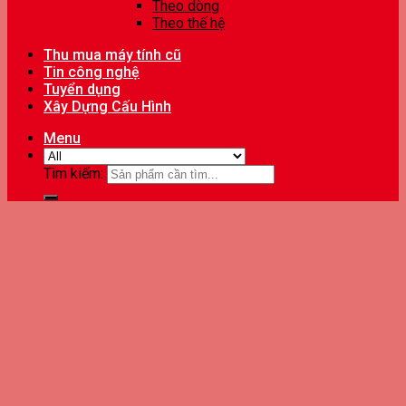
Theo dòng
Theo thế hệ
Thu mua máy tính cũ
Tin công nghệ
Tuyển dụng
Xây Dựng Cấu Hình
Menu
Tìm kiếm: