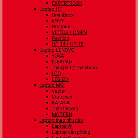
EXPERTBOOK
Laptop HP
OmniBook
ENVY
Probook
VICTUS / OMEN
Pavilion
HP 14 / HP 15
Laptop LENOVO
YOGA
IDEAPAD
Thinkpad / Thinkbook
LOQ
LEGION
Laptop MSI
Vector
Crosshair
KATANA
Thin/Cyborg
MODERN
Laptop theo nhu cầu
Laptop AI
Laptop văn phòng
Laptop Gaming