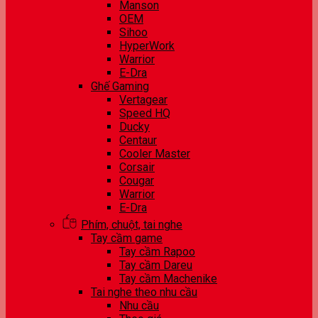
Manson
OEM
Sihoo
HyperWork
Warrior
E-Dra
Ghế Gaming
Vertagear
Speed HQ
Ducky
Centaur
Cooler Master
Corsair
Cougar
Warrior
E-Dra
Phím, chuột, tai nghe
Tay cầm game
Tay cầm Rapoo
Tay cầm Dareu
Tay cầm Machenike
Tai nghe theo nhu cầu
Nhu cầu