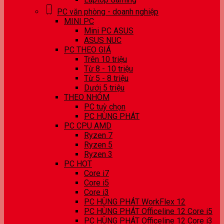
PC văn phòng - doanh nghiệp
MINI PC
Mini PC ASUS
ASUS NUC
PC THEO GIÁ
Trên 10 triệu
Từ 8 - 10 triệu
Từ 5 - 8 triệu
Dưới 5 triệu
THEO NHÓM
PC tuỳ chọn
PC HÙNG PHÁT
PC CPU AMD
Ryzen 7
Ryzen 5
Ryzen 3
PC HOT
Core i7
Core i5
Core i3
PC HÙNG PHÁT WorkFlex 12
PC HÙNG PHÁT Officeline 12 Core i5
PC HÙNG PHÁT Officeline 12 Core i3