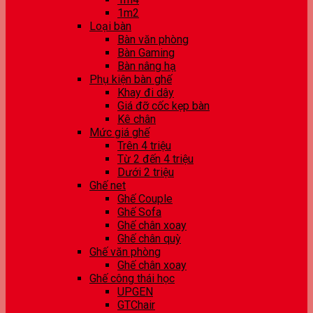
1m2
Loại bàn
Bàn văn phòng
Bàn Gaming
Bàn nâng hạ
Phụ kiện bàn ghế
Khay đi dây
Giá đỡ cốc kẹp bàn
Kê chân
Mức giá ghế
Trên 4 triệu
Từ 2 đến 4 triệu
Dưới 2 triệu
Ghế net
Ghế Couple
Ghế Sofa
Ghế chân xoay
Ghế chân quỳ
Ghế văn phòng
Ghế chân xoay
Ghế công thái học
UPGEN
GTChair