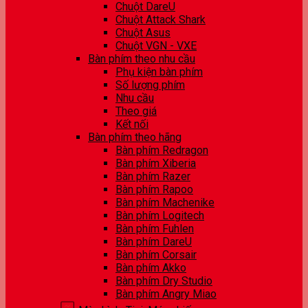
Chuột DareU
Chuột Attack Shark
Chuột Asus
Chuột VGN - VXE
Bàn phím theo nhu cầu
Phụ kiện bàn phím
Số lượng phím
Nhu cầu
Theo giá
Kết nối
Bàn phím theo hãng
Bàn phím Redragon
Bàn phím Xiberia
Bàn phím Razer
Bàn phím Rapoo
Bàn phím Machenike
Bàn phím Logitech
Bàn phím Fuhlen
Bàn phím DareU
Bàn phím Corsair
Bàn phím Akko
Bàn phím Dry Studio
Bàn phím Angry Miao