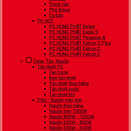
Trung cấp
Phổ thông
Cơ bản
PC HOT
PC HÙNG PHÁT Relaw
PC HÙNG PHÁT Eagle S
PC HÙNG PHÁT Pegasus A
PC HÙNG PHÁT Falcon D Plus
PC HÙNG PHÁT Falcon C
PC HÙNG PHÁT Falcon E
Case, Tản, Nguồn
Tản nhiệt PC
Fan Case
Keo tản nhiệt
Tản nhiệt theo hãng
Tản nhiệt nước
Tản nhiệt khí
PSU - Nguồn máy tính
Nguồn theo hãng
Nguồn trên 1000W
Nguồn 800W - 1000W
Nguồn 650W - 800W
Nguồn 550W - 650W