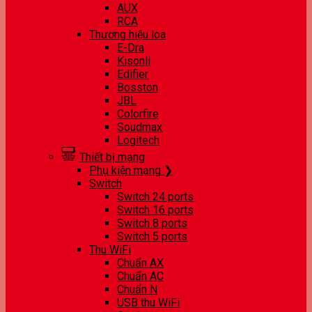
AUX
RCA
Thương hiệu loa
E-Dra
Kisonli
Edifier
Bosston
JBL
Colorfire
Soudmax
Logitech
Thiết bị mạng
Phụ kiện mạng ❯
Switch
Switch 24 ports
Switch 16 ports
Switch 8 ports
Switch 5 ports
Thu WiFi
Chuẩn AX
Chuẩn AC
Chuẩn N
USB thu WiFi