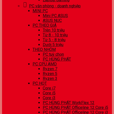
PC văn phòng - doanh nghiệp
MINI PC
Mini PC ASUS
ASUS NUC
PC THEO GIÁ
Trên 10 triệu
Từ 8 - 10 triệu
Từ 5 - 8 triệu
Dưới 5 triệu
THEO NHÓM
PC tuỳ chọn
PC HÙNG PHÁT
PC CPU AMD
Ryzen 7
Ryzen 5
Ryzen 3
PC HOT
Core i7
Core i5
Core i3
PC HÙNG PHÁT WorkFlex 12
PC HÙNG PHÁT Officeline 12 Core i5
PC HÙNG PHÁT Officeline 12 Core i3