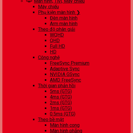
Màn hình, Tivi, Máy chiếu
Máy chiếu
Phụ kiện màn hình ❯
Đèn màn hình
Arm màn hình
Theo độ phân giải
WQHD
QHD
Full HD
HD
Công nghệ
FreeSync Premium
Adaptive Sync
NVIDIA GSync
AMD FreeSync
Thời gian phản hồi
5ms (GTG)
4ms (GTG)
2ms (GTG)
1ms (GTG)
0.5ms (GTG)
Theo bề mặt
Màn hình cong
Màn hình phẳng