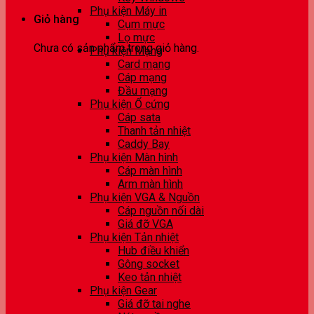
Phụ kiện Máy in
Giỏ hàng
Cụm mực
Lọ mực
Chưa có sản phẩm trong giỏ hàng.
Phụ kiện Mạng
Card mạng
Cáp mạng
Đầu mạng
Phụ kiện Ổ cứng
Cáp sata
Thanh tản nhiệt
Caddy Bay
Phụ kiện Màn hình
Cáp màn hình
Arm màn hình
Phụ kiện VGA & Nguồn
Cáp nguồn nối dài
Giá đỡ VGA
Phụ kiện Tản nhiệt
Hub điều khiển
Gông socket
Keo tản nhiệt
Phụ kiện Gear
Giá đỡ tai nghe