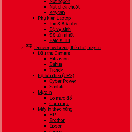
Nút nguồn
Nút click chuột
Keycap
Phụ kiện Laptop
Pin & Adapter
Bộ vệ sinh
Đế tản nhiệt
Balo & Túi
Camera, webcam, thẻ nhớ, máy in
Đầu thu Camera
Hikvision
Dahua
Tiandy
Bộ lưu điện (UPS)
Cyber Power
Santak
Mực in
Lọ mực đổ
Cụm mực
Máy in theo hãng
HP
Brother
Epson
Canon