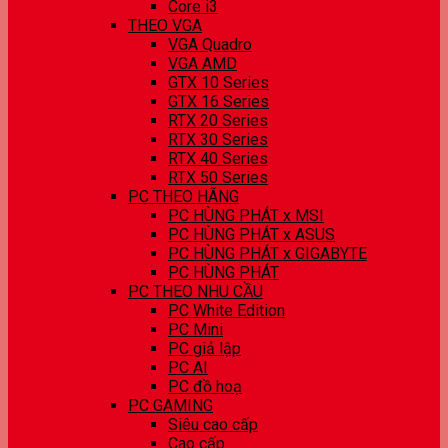
Core i3
THEO VGA
VGA Quadro
VGA AMD
GTX 10 Series
GTX 16 Series
RTX 20 Series
RTX 30 Series
RTX 40 Series
RTX 50 Series
PC THEO HÃNG
PC HÙNG PHÁT x MSI
PC HÙNG PHÁT x ASUS
PC HÙNG PHÁT x GIGABYTE
PC HÙNG PHÁT
PC THEO NHU CẦU
PC White Edition
PC Mini
PC giả lập
PC AI
PC đồ hoạ
PC GAMING
Siêu cao cấp
Cao cấp