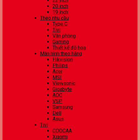
22 inch
20 inch
19 inch
Theo nhu cầu
Type C
Tivi
Văn phòng
Gaming
Thiết kế đồ hoạ
Màn hình theo hãng
Hikvision
Philips
Acer
MSI
Viewsonic
Gigabyte
AOC
VSP
Samsung
Dell
Asus
Tivi
COOCAA
Xiaomi