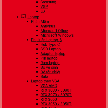
Samsung
VSP
LG
Laptop
Phần Mềm
Antivirus
Microsoft Office
Microsoft Windows
Phụ kiện Laptop ❯
Hub Type C
SSD Laptop
Adapter laptop
Pin laptop
Ram laptop
Bộ vệ sinh
Đế tản nhiệt
Balo
Laptop theo VGA
VGA AMD
RTX 3080 / 3080Ti
RTX 3070 / 3070Ti
RTX 3060
RTX 3050 / 3050Ti