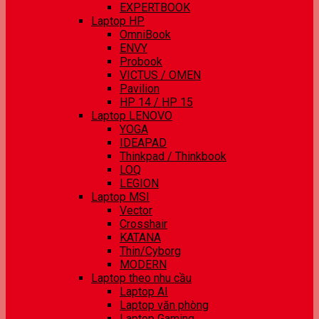
EXPERTBOOK
Laptop HP
OmniBook
ENVY
Probook
VICTUS / OMEN
Pavilion
HP 14 / HP 15
Laptop LENOVO
YOGA
IDEAPAD
Thinkpad / Thinkbook
LOQ
LEGION
Laptop MSI
Vector
Crosshair
KATANA
Thin/Cyborg
MODERN
Laptop theo nhu cầu
Laptop AI
Laptop văn phòng
Laptop Gaming