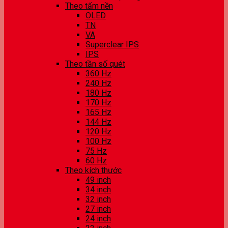
Theo tấm nền
OLED
TN
VA
Superclear IPS
IPS
Theo tần số quét
360 Hz
240 Hz
180 Hz
170 Hz
165 Hz
144 Hz
120 Hz
100 Hz
75 Hz
60 Hz
Theo kích thước
49 inch
34 inch
32 inch
27 inch
24 inch