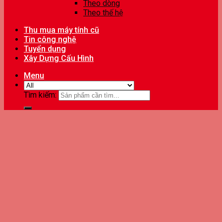
Theo dòng
Theo thế hệ
Thu mua máy tính cũ
Tin công nghệ
Tuyển dụng
Xây Dựng Cấu Hình
Menu
Tìm kiếm: