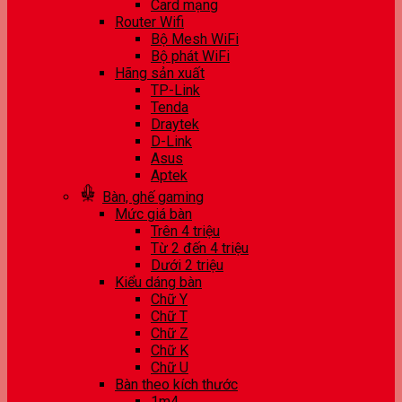
Card mạng
Router Wifi
Bộ Mesh WiFi
Bộ phát WiFi
Hãng sản xuất
TP-Link
Tenda
Draytek
D-Link
Asus
Aptek
Bàn, ghế gaming
Mức giá bàn
Trên 4 triệu
Từ 2 đến 4 triệu
Dưới 2 triệu
Kiểu dáng bàn
Chữ Y
Chữ T
Chữ Z
Chữ K
Chữ U
Bàn theo kích thước
1m4