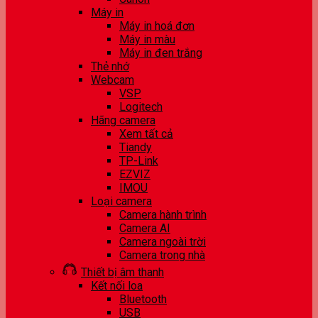
Máy in
Máy in hoá đơn
Máy in màu
Máy in đen trắng
Thẻ nhớ
Webcam
VSP
Logitech
Hãng camera
Xem tất cả
Tiandy
TP-Link
EZVIZ
IMOU
Loại camera
Camera hành trình
Camera AI
Camera ngoài trời
Camera trong nhà
Thiết bị âm thanh
Kết nối loa
Bluetooth
USB