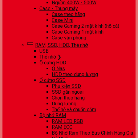
Nguồn 400W - 500W
Case - Thùng máy
Case theo hãng
Case Mini
Case Gaming 2 mặt kính (hồ cá)
Case Gaming 1 mặt kính
Case văn phòng
RAM, SSD, HDD, Thẻ nhớ
USB
Thẻ nhớ ❯
Ổ cứng HDD
Ổ Nas
HDD theo dung lượng
Ổ cứng SSD
Phụ kiện SSD
SSD gắn ngoài
Chọn theo hãng
Dung lượng
Thế hệ và chuẩn cắm
Bộ nhớ RAM
RAM LED RGB
RAM ECC
Bộ Nhớ Ram Theo Bus Chính Hãng Giá