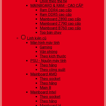
Chọn theo thế hệ
MAINBOARD & RAM - CAO CẤP
Ram DDR4 cao cấp
Ram DDR5 cao cấp
Mainboard Z890 cao cấp
Mainboard Z790 cao cấp
Mainboard B760 cao cấp
Top bán chạy
Linh kiện cũ
Màn hình máy tính
Gaming
Văn phòng
Theo kích thước
PSU - Nguồn máy tính
Theo hãng
Theo công suất
Mainboard AMD
Theo socket
Theo hãng
Main B
Mainboard Intel
Theo socket
Theo hãng
Mainboard H