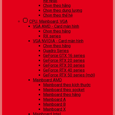
Rẻ Nhất
Chọn theo hãng
Chọn theo dung lượng
Chọn theo thế hệ
CPU, Mainboard, VGA
VGA AMD - Card màn hình
Chọn theo hãng
RX series
VGA NVIDIA - Card màn hình
Chọn theo hãng
Quadro Series
GeForce GTX 16 series
GeForce RTX 20 series
GeForce RTX 30 series
GeForce RTX 40 series
GeForce RTX 50 series (mới)
Mainboard AMD
Mainboard theo kích thước
Mainboard theo socket
Mainboard theo hãng
Mainboard A
Mainboard B
Mainboard X
Mainboard Intel