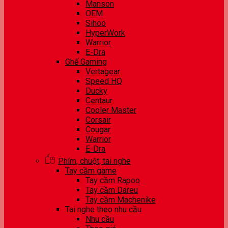
Manson
OEM
Sihoo
HyperWork
Warrior
E-Dra
Ghế Gaming
Vertagear
Speed HQ
Ducky
Centaur
Cooler Master
Corsair
Cougar
Warrior
E-Dra
Phím, chuột, tai nghe
Tay cầm game
Tay cầm Rapoo
Tay cầm Dareu
Tay cầm Machenike
Tai nghe theo nhu cầu
Nhu cầu