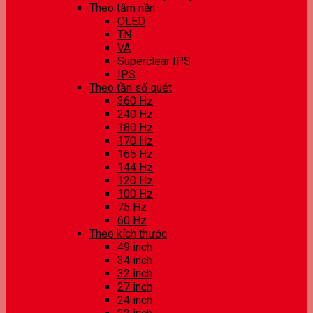
Theo tấm nền
OLED
TN
VA
Superclear IPS
IPS
Theo tần số quét
360 Hz
240 Hz
180 Hz
170 Hz
165 Hz
144 Hz
120 Hz
100 Hz
75 Hz
60 Hz
Theo kích thước
49 inch
34 inch
32 inch
27 inch
24 inch