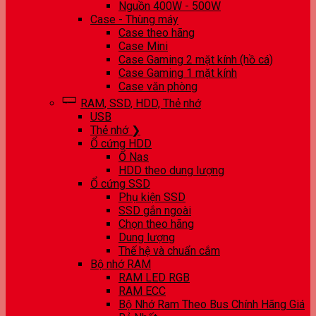
Nguồn 400W - 500W
Case - Thùng máy
Case theo hãng
Case Mini
Case Gaming 2 mặt kính (hồ cá)
Case Gaming 1 mặt kính
Case văn phòng
RAM, SSD, HDD, Thẻ nhớ
USB
Thẻ nhớ ❯
Ổ cứng HDD
Ổ Nas
HDD theo dung lượng
Ổ cứng SSD
Phụ kiện SSD
SSD gắn ngoài
Chọn theo hãng
Dung lượng
Thế hệ và chuẩn cắm
Bộ nhớ RAM
RAM LED RGB
RAM ECC
Bộ Nhớ Ram Theo Bus Chính Hãng Giá