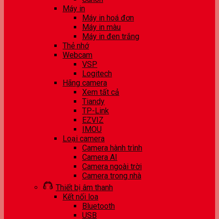
Máy in
Máy in hoá đơn
Máy in màu
Máy in đen trắng
Thẻ nhớ
Webcam
VSP
Logitech
Hãng camera
Xem tất cả
Tiandy
TP-Link
EZVIZ
IMOU
Loại camera
Camera hành trình
Camera AI
Camera ngoài trời
Camera trong nhà
Thiết bị âm thanh
Kết nối loa
Bluetooth
USB