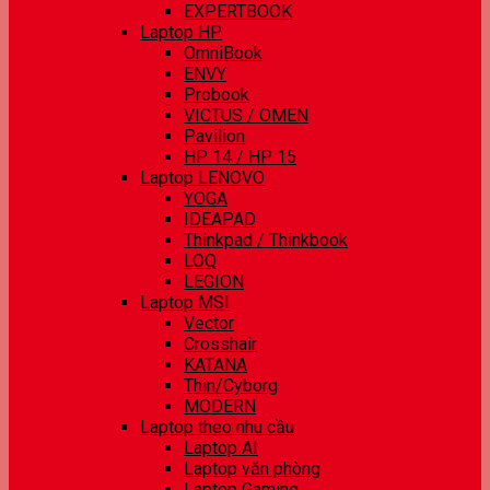
EXPERTBOOK
Laptop HP
OmniBook
ENVY
Probook
VICTUS / OMEN
Pavilion
HP 14 / HP 15
Laptop LENOVO
YOGA
IDEAPAD
Thinkpad / Thinkbook
LOQ
LEGION
Laptop MSI
Vector
Crosshair
KATANA
Thin/Cyborg
MODERN
Laptop theo nhu cầu
Laptop AI
Laptop văn phòng
Laptop Gaming