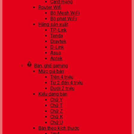
Card mạng
Router Wifi
Bộ Mesh WiFi
Bộ phát WiFi
Hãng sản xuất
TP-Link
Tenda
Draytek
D-Link
Asus
Aptek
Bàn, ghế gaming
Mức giá bàn
Trên 4 triệu
Từ 2 đến 4 triệu
Dưới 2 triệu
Kiểu dáng bàn
Chữ Y
Chữ T
Chữ Z
Chữ K
Chữ U
Bàn theo kích thước
1m4