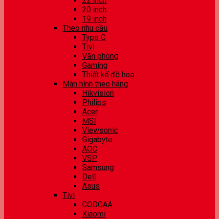
22 inch
20 inch
19 inch
Theo nhu cầu
Type C
Tivi
Văn phòng
Gaming
Thiết kế đồ hoạ
Màn hình theo hãng
Hikvision
Philips
Acer
MSI
Viewsonic
Gigabyte
AOC
VSP
Samsung
Dell
Asus
Tivi
COOCAA
Xiaomi