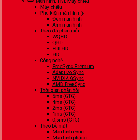
Màn hình, Tivi, Máy chiếu
Máy chiếu
Phụ kiện màn hình ❯
Đèn màn hình
Arm màn hình
Theo độ phân giải
WQHD
QHD
Full HD
HD
Công nghệ
FreeSync Premium
Adaptive Sync
NVIDIA GSync
AMD FreeSync
Thời gian phản hồi
5ms (GTG)
4ms (GTG)
2ms (GTG)
1ms (GTG)
0.5ms (GTG)
Theo bề mặt
Màn hình cong
Màn hình phẳng