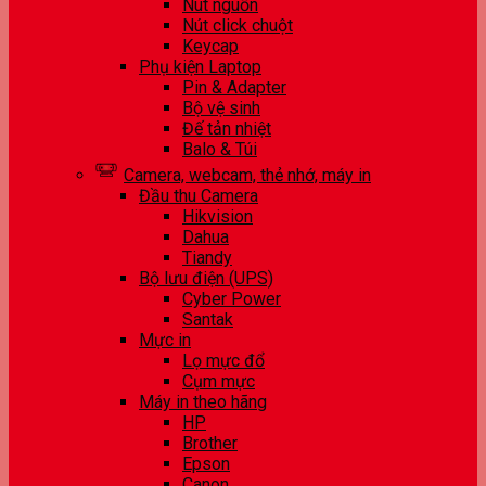
Nút nguồn
Nút click chuột
Keycap
Phụ kiện Laptop
Pin & Adapter
Bộ vệ sinh
Đế tản nhiệt
Balo & Túi
Camera, webcam, thẻ nhớ, máy in
Đầu thu Camera
Hikvision
Dahua
Tiandy
Bộ lưu điện (UPS)
Cyber Power
Santak
Mực in
Lọ mực đổ
Cụm mực
Máy in theo hãng
HP
Brother
Epson
Canon