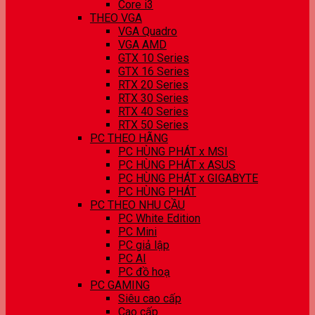
Core i3
THEO VGA
VGA Quadro
VGA AMD
GTX 10 Series
GTX 16 Series
RTX 20 Series
RTX 30 Series
RTX 40 Series
RTX 50 Series
PC THEO HÃNG
PC HÙNG PHÁT x MSI
PC HÙNG PHÁT x ASUS
PC HÙNG PHÁT x GIGABYTE
PC HÙNG PHÁT
PC THEO NHU CẦU
PC White Edition
PC Mini
PC giả lập
PC AI
PC đồ hoạ
PC GAMING
Siêu cao cấp
Cao cấp