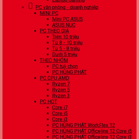
PC văn phòng - doanh nghiệp
MINI PC
Mini PC ASUS
ASUS NUC
PC THEO GIÁ
Trên 10 triệu
Từ 8 - 10 triệu
Từ 5 - 8 triệu
Dưới 5 triệu
THEO NHÓM
PC tuỳ chọn
PC HÙNG PHÁT
PC CPU AMD
Ryzen 7
Ryzen 5
Ryzen 3
PC HOT
Core i7
Core i5
Core i3
PC HÙNG PHÁT WorkFlex 12
PC HÙNG PHÁT Officeline 12 Core i5
PC HÙNG PHÁT Officeline 12 Core i3