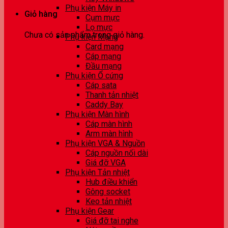
Phụ kiện Máy in
Giỏ hàng
Cụm mực
Lọ mực
Chưa có sản phẩm trong giỏ hàng.
Phụ kiện Mạng
Card mạng
Cáp mạng
Đầu mạng
Phụ kiện Ổ cứng
Cáp sata
Thanh tản nhiệt
Caddy Bay
Phụ kiện Màn hình
Cáp màn hình
Arm màn hình
Phụ kiện VGA & Nguồn
Cáp nguồn nối dài
Giá đỡ VGA
Phụ kiện Tản nhiệt
Hub điều khiển
Gông socket
Keo tản nhiệt
Phụ kiện Gear
Giá đỡ tai nghe