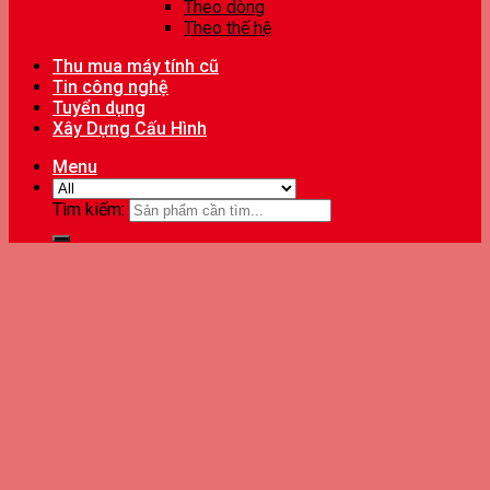
Theo dòng
Theo thế hệ
Thu mua máy tính cũ
Tin công nghệ
Tuyển dụng
Xây Dựng Cấu Hình
Menu
Tìm kiếm: