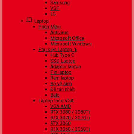
Samsung
VSP
LG
Laptop
Phần Mềm
Antivirus
Microsoft Office
Microsoft Windows
Phụ kiện Laptop ❯
Hub Type C
SSD Laptop
Adapter laptop
Pin laptop
Ram laptop
Bộ vệ sinh
Đế tản nhiệt
Balo
Laptop theo VGA
VGA AMD
RTX 3080 / 3080Ti
RTX 3070 / 3070Ti
RTX 3060
RTX 3050 / 3050Ti