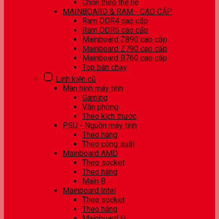
Chọn theo thế hệ
MAINBOARD & RAM - CAO CẤP
Ram DDR4 cao cấp
Ram DDR5 cao cấp
Mainboard Z890 cao cấp
Mainboard Z790 cao cấp
Mainboard B760 cao cấp
Top bán chạy
Linh kiện cũ
Màn hình máy tính
Gaming
Văn phòng
Theo kích thước
PSU - Nguồn máy tính
Theo hãng
Theo công suất
Mainboard AMD
Theo socket
Theo hãng
Main B
Mainboard Intel
Theo socket
Theo hãng
Mainboard H