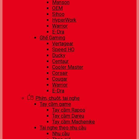
Manson
OEM
Sihoo
HyperWork
Warrior
E-Dra
Ghế Gaming
Vertagear
Speed HQ
Ducky
Centaur
Cooler Master
Corsair
Cougar
Warrior
E-Dra
Phím, chuột, tai nghe
Tay cầm game
Tay cầm Rapoo
Tay cầm Dareu
Tay cầm Machenike
Tai nghe theo nhu cầu
Nhu cầu