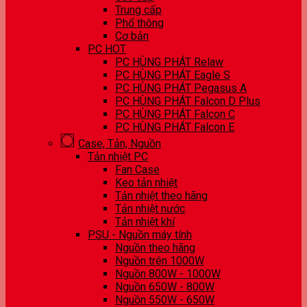
Trung cấp
Phổ thông
Cơ bản
PC HOT
PC HÙNG PHÁT Relaw
PC HÙNG PHÁT Eagle S
PC HÙNG PHÁT Pegasus A
PC HÙNG PHÁT Falcon D Plus
PC HÙNG PHÁT Falcon C
PC HÙNG PHÁT Falcon E
Case, Tản, Nguồn
Tản nhiệt PC
Fan Case
Keo tản nhiệt
Tản nhiệt theo hãng
Tản nhiệt nước
Tản nhiệt khí
PSU - Nguồn máy tính
Nguồn theo hãng
Nguồn trên 1000W
Nguồn 800W - 1000W
Nguồn 650W - 800W
Nguồn 550W - 650W