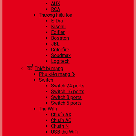
AUX
RCA
Thương hiệu loa
E-Dra
Kisonli
Edifier
Bosston
JBL
Colorfire
Soudmax
Logitech
Thiết bị mạng
Phụ kiện mạng ❯
Switch
Switch 24 ports
Switch 16 ports
Switch 8 ports
Switch 5 ports
Thu WiFi
Chuẩn AX
Chuẩn AC
Chuẩn N
USB thu WiFi