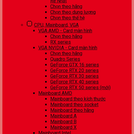
Rẻ Nhất
Chọn theo hãng
Chọn theo dung lượng
Chọn theo thế hệ
CPU, Mainboard, VGA
VGA AMD - Card màn hình
Chọn theo hãng
RX series
VGA NVIDIA - Card màn hình
Chọn theo hãng
Quadro Series
GeForce GTX 16 series
GeForce RTX 20 series
GeForce RTX 30 series
GeForce RTX 40 series
GeForce RTX 50 series (mới)
Mainboard AMD
Mainboard theo kích thước
Mainboard theo socket
Mainboard theo hãng
Mainboard A
Mainboard B
Mainboard X
Mainboard Intel