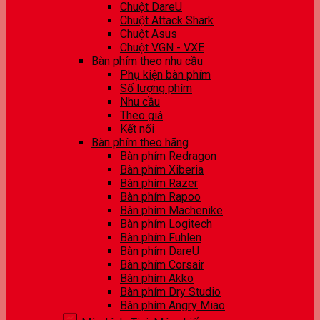
Chuột DareU
Chuột Attack Shark
Chuột Asus
Chuột VGN - VXE
Bàn phím theo nhu cầu
Phụ kiện bàn phím
Số lượng phím
Nhu cầu
Theo giá
Kết nối
Bàn phím theo hãng
Bàn phím Redragon
Bàn phím Xiberia
Bàn phím Razer
Bàn phím Rapoo
Bàn phím Machenike
Bàn phím Logitech
Bàn phím Fuhlen
Bàn phím DareU
Bàn phím Corsair
Bàn phím Akko
Bàn phím Dry Studio
Bàn phím Angry Miao