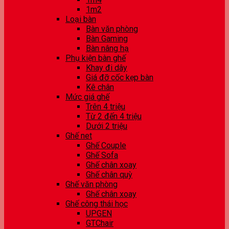
1m2
Loại bàn
Bàn văn phòng
Bàn Gaming
Bàn nâng hạ
Phụ kiện bàn ghế
Khay đi dây
Giá đỡ cốc kẹp bàn
Kê chân
Mức giá ghế
Trên 4 triệu
Từ 2 đến 4 triệu
Dưới 2 triệu
Ghế net
Ghế Couple
Ghế Sofa
Ghế chân xoay
Ghế chân quỳ
Ghế văn phòng
Ghế chân xoay
Ghế công thái học
UPGEN
GTChair