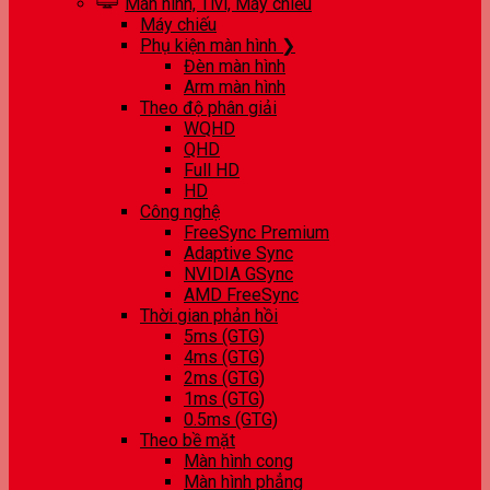
Màn hình, Tivi, Máy chiếu
Máy chiếu
Phụ kiện màn hình ❯
Đèn màn hình
Arm màn hình
Theo độ phân giải
WQHD
QHD
Full HD
HD
Công nghệ
FreeSync Premium
Adaptive Sync
NVIDIA GSync
AMD FreeSync
Thời gian phản hồi
5ms (GTG)
4ms (GTG)
2ms (GTG)
1ms (GTG)
0.5ms (GTG)
Theo bề mặt
Màn hình cong
Màn hình phẳng