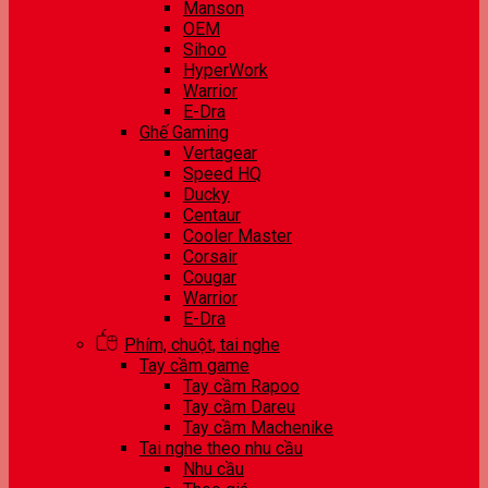
Manson
OEM
Sihoo
HyperWork
Warrior
E-Dra
Ghế Gaming
Vertagear
Speed HQ
Ducky
Centaur
Cooler Master
Corsair
Cougar
Warrior
E-Dra
Phím, chuột, tai nghe
Tay cầm game
Tay cầm Rapoo
Tay cầm Dareu
Tay cầm Machenike
Tai nghe theo nhu cầu
Nhu cầu