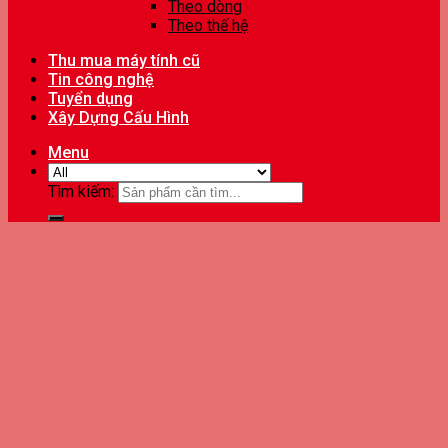
Theo dòng
Theo thế hệ
Thu mua máy tính cũ
Tin công nghệ
Tuyển dụng
Xây Dựng Cấu Hình
Menu
Tìm kiếm: