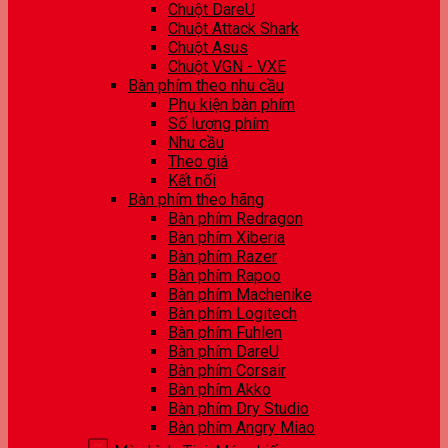
Chuột DareU
Chuột Attack Shark
Chuột Asus
Chuột VGN - VXE
Bàn phím theo nhu cầu
Phụ kiện bàn phím
Số lượng phím
Nhu cầu
Theo giá
Kết nối
Bàn phím theo hãng
Bàn phím Redragon
Bàn phím Xiberia
Bàn phím Razer
Bàn phím Rapoo
Bàn phím Machenike
Bàn phím Logitech
Bàn phím Fuhlen
Bàn phím DareU
Bàn phím Corsair
Bàn phím Akko
Bàn phím Dry Studio
Bàn phím Angry Miao