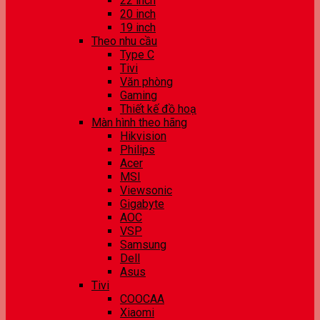
22 inch
20 inch
19 inch
Theo nhu cầu
Type C
Tivi
Văn phòng
Gaming
Thiết kế đồ hoạ
Màn hình theo hãng
Hikvision
Philips
Acer
MSI
Viewsonic
Gigabyte
AOC
VSP
Samsung
Dell
Asus
Tivi
COOCAA
Xiaomi