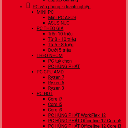
PC văn phòng - doanh nghiệp
MINI PC
Mini PC ASUS
ASUS NUC
PC THEO GIÁ
Trên 10 triệu
Từ 8 - 10 triệu
Từ 5 - 8 triệu
Dưới 5 triệu
THEO NHÓM
PC tuỳ chọn
PC HÙNG PHÁT
PC CPU AMD
Ryzen 7
Ryzen 5
Ryzen 3
PC HOT
Core i7
Core i5
Core i3
PC HÙNG PHÁT WorkFlex 12
PC HÙNG PHÁT Officeline 12 Core i5
PC HÙNG PHÁT Officeline 12 Core i3