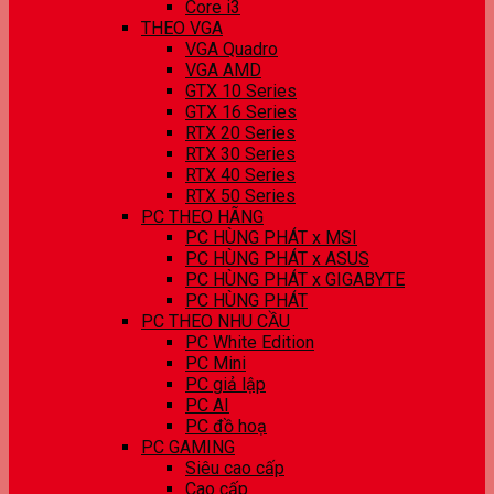
Core i3
THEO VGA
VGA Quadro
VGA AMD
GTX 10 Series
GTX 16 Series
RTX 20 Series
RTX 30 Series
RTX 40 Series
RTX 50 Series
PC THEO HÃNG
PC HÙNG PHÁT x MSI
PC HÙNG PHÁT x ASUS
PC HÙNG PHÁT x GIGABYTE
PC HÙNG PHÁT
PC THEO NHU CẦU
PC White Edition
PC Mini
PC giả lập
PC AI
PC đồ hoạ
PC GAMING
Siêu cao cấp
Cao cấp