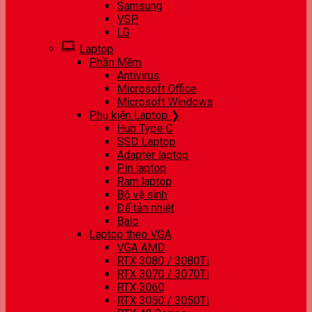
Samsung
VSP
LG
Laptop
Phần Mềm
Antivirus
Microsoft Office
Microsoft Windows
Phụ kiện Laptop ❯
Hub Type C
SSD Laptop
Adapter laptop
Pin laptop
Ram laptop
Bộ vệ sinh
Đế tản nhiệt
Balo
Laptop theo VGA
VGA AMD
RTX 3080 / 3080Ti
RTX 3070 / 3070Ti
RTX 3060
RTX 3050 / 3050Ti