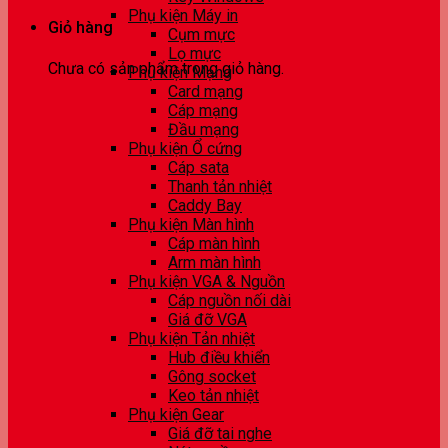
Phụ kiện Máy in
Giỏ hàng
Cụm mực
Lọ mực
Chưa có sản phẩm trong giỏ hàng.
Phụ kiện Mạng
Card mạng
Cáp mạng
Đầu mạng
Phụ kiện Ổ cứng
Cáp sata
Thanh tản nhiệt
Caddy Bay
Phụ kiện Màn hình
Cáp màn hình
Arm màn hình
Phụ kiện VGA & Nguồn
Cáp nguồn nối dài
Giá đỡ VGA
Phụ kiện Tản nhiệt
Hub điều khiển
Gông socket
Keo tản nhiệt
Phụ kiện Gear
Giá đỡ tai nghe