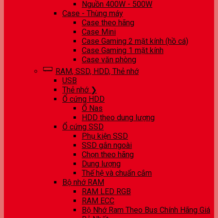
Nguồn 400W - 500W
Case - Thùng máy
Case theo hãng
Case Mini
Case Gaming 2 mặt kính (hồ cá)
Case Gaming 1 mặt kính
Case văn phòng
RAM, SSD, HDD, Thẻ nhớ
USB
Thẻ nhớ ❯
Ổ cứng HDD
Ổ Nas
HDD theo dung lượng
Ổ cứng SSD
Phụ kiện SSD
SSD gắn ngoài
Chọn theo hãng
Dung lượng
Thế hệ và chuẩn cắm
Bộ nhớ RAM
RAM LED RGB
RAM ECC
Bộ Nhớ Ram Theo Bus Chính Hãng Giá