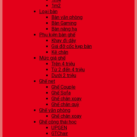
1m2
Loại bàn
Bàn văn phòng
Bàn Gaming
Bàn nâng hạ
Phụ kiện bàn ghế
Khay đi dây
Giá đỡ cốc kẹp bàn
Kê chân
Mức giá ghế
Trên 4 triệu
Từ 2 đến 4 triệu
Dưới 2 triệu
Ghế net
Ghế Couple
Ghế Sofa
Ghế chân xoay
Ghế chân quỳ
Ghế văn phòng
Ghế chân xoay
Ghế công thái học
UPGEN
GTChair