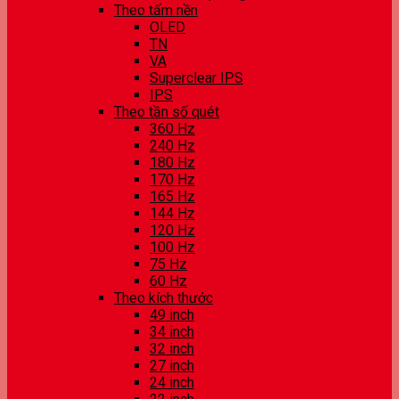
Theo tấm nền
OLED
TN
VA
Superclear IPS
IPS
Theo tần số quét
360 Hz
240 Hz
180 Hz
170 Hz
165 Hz
144 Hz
120 Hz
100 Hz
75 Hz
60 Hz
Theo kích thước
49 inch
34 inch
32 inch
27 inch
24 inch