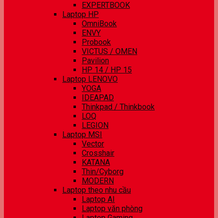
EXPERTBOOK
Laptop HP
OmniBook
ENVY
Probook
VICTUS / OMEN
Pavilion
HP 14 / HP 15
Laptop LENOVO
YOGA
IDEAPAD
Thinkpad / Thinkbook
LOQ
LEGION
Laptop MSI
Vector
Crosshair
KATANA
Thin/Cyborg
MODERN
Laptop theo nhu cầu
Laptop AI
Laptop văn phòng
Laptop Gaming