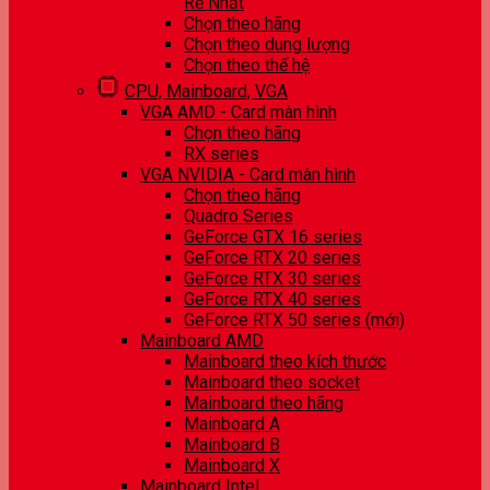
Rẻ Nhất
Chọn theo hãng
Chọn theo dung lượng
Chọn theo thế hệ
CPU, Mainboard, VGA
VGA AMD - Card màn hình
Chọn theo hãng
RX series
VGA NVIDIA - Card màn hình
Chọn theo hãng
Quadro Series
GeForce GTX 16 series
GeForce RTX 20 series
GeForce RTX 30 series
GeForce RTX 40 series
GeForce RTX 50 series (mới)
Mainboard AMD
Mainboard theo kích thước
Mainboard theo socket
Mainboard theo hãng
Mainboard A
Mainboard B
Mainboard X
Mainboard Intel