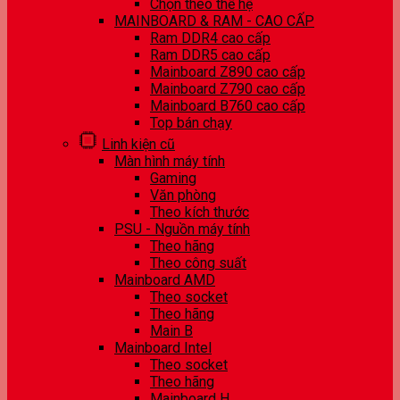
Chọn theo thế hệ
MAINBOARD & RAM - CAO CẤP
Ram DDR4 cao cấp
Ram DDR5 cao cấp
Mainboard Z890 cao cấp
Mainboard Z790 cao cấp
Mainboard B760 cao cấp
Top bán chạy
Linh kiện cũ
Màn hình máy tính
Gaming
Văn phòng
Theo kích thước
PSU - Nguồn máy tính
Theo hãng
Theo công suất
Mainboard AMD
Theo socket
Theo hãng
Main B
Mainboard Intel
Theo socket
Theo hãng
Mainboard H