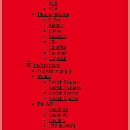
AUX
RCA
Thương hiệu loa
E-Dra
Kisonli
Edifier
Bosston
JBL
Colorfire
Soudmax
Logitech
Thiết bị mạng
Phụ kiện mạng ❯
Switch
Switch 24 ports
Switch 16 ports
Switch 8 ports
Switch 5 ports
Thu WiFi
Chuẩn AX
Chuẩn AC
Chuẩn N
USB thu WiFi