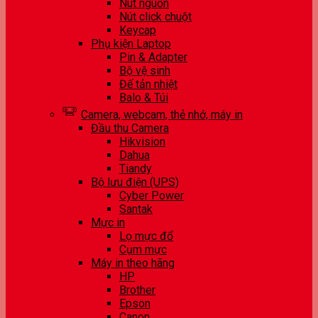
Nút nguồn
Nút click chuột
Keycap
Phụ kiện Laptop
Pin & Adapter
Bộ vệ sinh
Đế tản nhiệt
Balo & Túi
Camera, webcam, thẻ nhớ, máy in
Đầu thu Camera
Hikvision
Dahua
Tiandy
Bộ lưu điện (UPS)
Cyber Power
Santak
Mực in
Lọ mực đổ
Cụm mực
Máy in theo hãng
HP
Brother
Epson
Canon