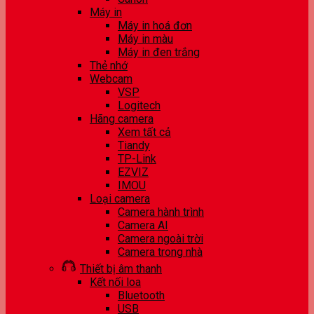
Máy in
Máy in hoá đơn
Máy in màu
Máy in đen trắng
Thẻ nhớ
Webcam
VSP
Logitech
Hãng camera
Xem tất cả
Tiandy
TP-Link
EZVIZ
IMOU
Loại camera
Camera hành trình
Camera AI
Camera ngoài trời
Camera trong nhà
Thiết bị âm thanh
Kết nối loa
Bluetooth
USB