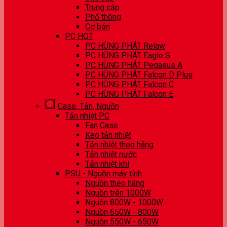
Trung cấp
Phổ thông
Cơ bản
PC HOT
PC HÙNG PHÁT Relaw
PC HÙNG PHÁT Eagle S
PC HÙNG PHÁT Pegasus A
PC HÙNG PHÁT Falcon D Plus
PC HÙNG PHÁT Falcon C
PC HÙNG PHÁT Falcon E
Case, Tản, Nguồn
Tản nhiệt PC
Fan Case
Keo tản nhiệt
Tản nhiệt theo hãng
Tản nhiệt nước
Tản nhiệt khí
PSU - Nguồn máy tính
Nguồn theo hãng
Nguồn trên 1000W
Nguồn 800W - 1000W
Nguồn 650W - 800W
Nguồn 550W - 650W