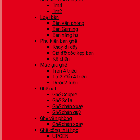
1m4
1m2
Loại bàn
Bàn văn phòng
Bàn Gaming
Bàn nâng hạ
Phụ kiện bàn ghế
Khay đi dây
Giá đỡ cốc kẹp bàn
Kê chân
Mức giá ghế
Trên 4 triệu
Từ 2 đến 4 triệu
Dưới 2 triệu
Ghế net
Ghế Couple
Ghế Sofa
Ghế chân xoay
Ghế chân quỳ
Ghế văn phòng
Ghế chân xoay
Ghế công thái học
UPGEN