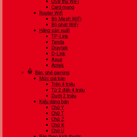
USB thu WiFi
Card mạng
Router Wifi
Bộ Mesh WiFi
Bộ phát WiFi
Hãng sản xuất
TP-Link
Tenda
Draytek
D-Link
Asus
Aptek
Bàn, ghế gaming
Mức giá bàn
Trên 4 triệu
Từ 2 đến 4 triệu
Dưới 2 triệu
Kiểu dáng bàn
Chữ Y
Chữ T
Chữ Z
Chữ K
Chữ U
Bàn theo kích thước