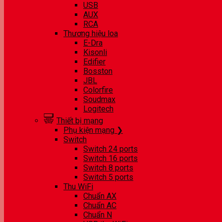
USB
AUX
RCA
Thương hiệu loa
E-Dra
Kisonli
Edifier
Bosston
JBL
Colorfire
Soudmax
Logitech
Thiết bị mạng
Phụ kiện mạng ❯
Switch
Switch 24 ports
Switch 16 ports
Switch 8 ports
Switch 5 ports
Thu WiFi
Chuẩn AX
Chuẩn AC
Chuẩn N