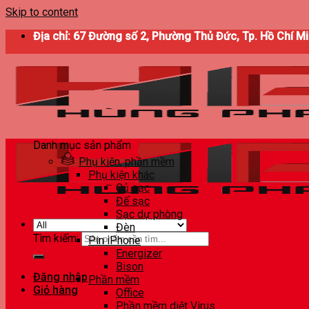
Skip to content
Địa chỉ: 67 Đường số 2, Phường Thủ Đức, Tp. Hồ Chí M
Danh mục sản phẩm
Phụ kiện, phần mềm
Phụ kiện khác
Củ sạc
Đế sạc
Sạc dự phòng
Đèn
Tìm kiếm:
Pin iPhone
Energizer
Bison
Đăng nhập
Phần mềm
Giỏ hàng
Office
Phần mềm diệt Virus