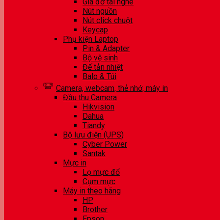
Giá đỡ tai nghe
Nút nguồn
Nút click chuột
Keycap
Phụ kiện Laptop
Pin & Adapter
Bộ vệ sinh
Đế tản nhiệt
Balo & Túi
Camera, webcam, thẻ nhớ, máy in
Đầu thu Camera
Hikvision
Dahua
Tiandy
Bộ lưu điện (UPS)
Cyber Power
Santak
Mực in
Lọ mực đổ
Cụm mực
Máy in theo hãng
HP
Brother
Epson