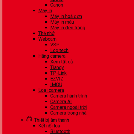
Canon
Máy in
Máy in hoá đơn
Máy in màu
Máy in đen trắng
Thẻ nhớ
Webcam
VSP
Logitech
Hãng camera
Xem tất cả
Tiandy
TP-Link
EZVIZ
IMOU
Loại camera
Camera hành trình
Camera AI
Camera ngoài trời
Camera trong nhà
Thiết bị âm thanh
Kết nối loa
Bluetooth