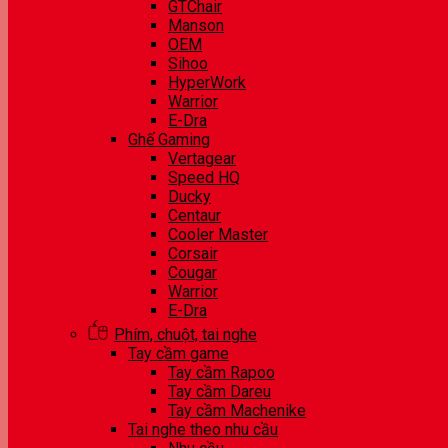
GTChair
Manson
OEM
Sihoo
HyperWork
Warrior
E-Dra
Ghế Gaming
Vertagear
Speed HQ
Ducky
Centaur
Cooler Master
Corsair
Cougar
Warrior
E-Dra
Phím, chuột, tai nghe
Tay cầm game
Tay cầm Rapoo
Tay cầm Dareu
Tay cầm Machenike
Tai nghe theo nhu cầu