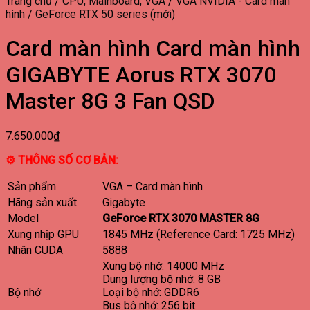
Trang chủ
/
CPU, Mainboard, VGA
/
VGA NVIDIA - Card màn
hình
/
GeForce RTX 50 series (mới)
Card màn hình Card màn hình
GIGABYTE Aorus RTX 3070
Master 8G 3 Fan QSD
7.650.000
₫
⚙ THÔNG SỐ CƠ BẢN:
Sản phẩm
VGA – Card màn hình
Hãng sản xuất
Gigabyte
Model
GeForce RTX 3070 MASTER 8G
Xung nhịp GPU
1‎845 MHz (Reference Card: 1725 MHz)
Nhân CUDA
5‎888
Xung bộ nhớ: 1‎4000 MHz
Dung lượng bộ nhớ: 8 GB
Bộ nhớ
Loại bộ nhớ: GDDR6
Bus bộ nhớ: 256 bit