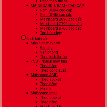
Chọn theo thế hệ
MAINBOARD & RAM - CAO CẤP
Ram DDR4 cao cấp
Ram DDR5 cao cấp
Mainboard Z890 cao cấp
Mainboard Z790 cao cấp
Mainboard B760 cao cấp
Top bán chạy
Linh kiện cũ
Màn hình máy tính
Gaming
Văn phòng
Theo kích thước
PSU - Nguồn máy tính
Theo hãng
Theo công suất
Mainboard AMD
Theo socket
Theo hãng
Main B
Mainboard Intel
Theo socket
Theo hãng
Mainboard H