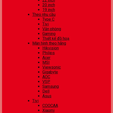
22 inch
20 inch
19 inch
Theo nhu cầu
Type C
Tivi
Văn phòng
Gaming
Thiết kế đồ hoạ
Màn hình theo hãng
Hikvision
Philips
Acer
MSI
Viewsonic
Gigabyte
AOC
VSP
Samsung
Dell
Asus
Tivi
COOCAA
Xiaomi