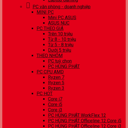
PC văn phòng - doanh nghiệp
MINI PC
Mini PC ASUS
ASUS NUC
PC THEO GIÁ
Trên 10 triệu
Từ 8 - 10 triệu
Từ 5 - 8 triệu
Dưới 5 triệu
THEO NHÓM
PC tuỳ chọn
PC HÙNG PHÁT
PC CPU AMD
Ryzen 7
Ryzen 5
Ryzen 3
PC HOT
Core i7
Core i5
Core i3
PC HÙNG PHÁT WorkFlex 12
PC HÙNG PHÁT Officeline 12 Core i5
PC HÙNG PHÁT Officeline 12 Core i3