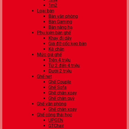
1m2
Loại bàn
Bàn văn phòng
Bàn Gaming
Bàn nâng hạ
Phụ kiện bàn ghế
Khay đi dây
Giá đỡ cốc kẹp bàn
Kê chân
Mức giá ghế
Trên 4 triệu
Từ 2 đến 4 triệu
Dưới 2 triệu
Ghế net
Ghế Couple
Ghế Sofa
Ghế chân xoay
Ghế chân quỳ
Ghế văn phòng
Ghế chân xoay
Ghế công thái học
UPGEN
GTChair