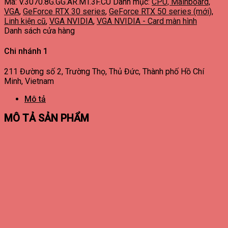
Mã:
V.3070.8G.GG.AR.MT.3F.CU
Danh mục:
CPU, Mainboard,
VGA
,
GeForce RTX 30 series
,
GeForce RTX 50 series (mới)
,
Linh kiện cũ
,
VGA NVIDIA
,
VGA NVIDIA - Card màn hình
Danh sách cửa hàng
Chi nhánh 1
211 Đường số 2, Trường Thọ, Thủ Đức, Thành phố Hồ Chí
Minh, Vietnam
Mô tả
MÔ TẢ SẢN PHẨM