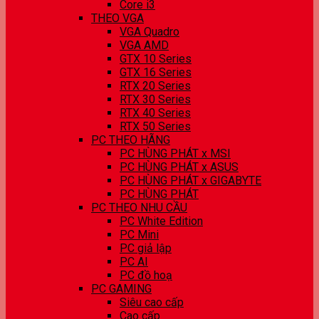
Core i3
THEO VGA
VGA Quadro
VGA AMD
GTX 10 Series
GTX 16 Series
RTX 20 Series
RTX 30 Series
RTX 40 Series
RTX 50 Series
PC THEO HÃNG
PC HÙNG PHÁT x MSI
PC HÙNG PHÁT x ASUS
PC HÙNG PHÁT x GIGABYTE
PC HÙNG PHÁT
PC THEO NHU CẦU
PC White Edition
PC Mini
PC giả lập
PC AI
PC đồ hoạ
PC GAMING
Siêu cao cấp
Cao cấp