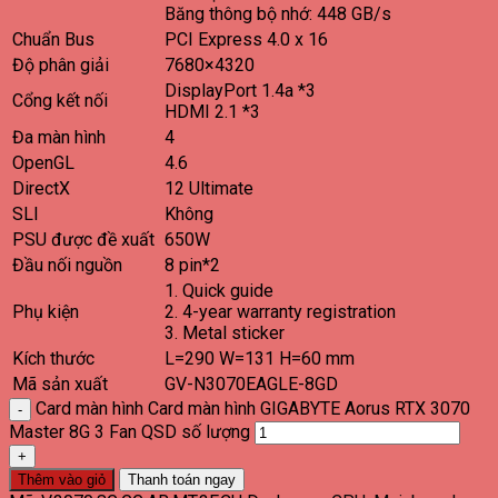
Băng thông bộ nhớ: 4‎48 GB/s
Chuẩn Bus
PCI Express 4.0 x 16
Độ phân giải
7‎680×4320
DisplayPort 1.4a *3
Cổng kết nối
HDMI 2.1 *3
Đa màn hình
4
OpenGL
4.6
DirectX
1‎2 Ultimate
SLI
Không
PSU được đề xuất
650W
Đầu nối nguồn
8‎ pin*2
1‎. Quick guide
Phụ kiện
2. 4-year warranty registration
3. Metal sticker
Kích thước
L=290 W=131 H=60 mm
Mã sản xuất
GV-N3070EAGLE-8GD
Card màn hình Card màn hình GIGABYTE Aorus RTX 3070
Master 8G 3 Fan QSD số lượng
Thêm vào giỏ
Thanh toán ngay