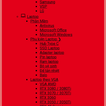
Samsung
VSP
LG
Laptop
Phần Mềm
Antivirus
Microsoft Office
Microsoft Windows
Phụ kiện Laptop ❯
Hub Type C
SSD Laptop
Adapter laptop
Pin laptop
Ram laptop
Bộ vệ sinh
Đế tản nhiệt
Balo
Laptop theo VGA
VGA AMD
RTX 3080 / 3080Ti
RTX 3070 / 3070Ti
RTX 3060
RTX 3050 / 3050Ti