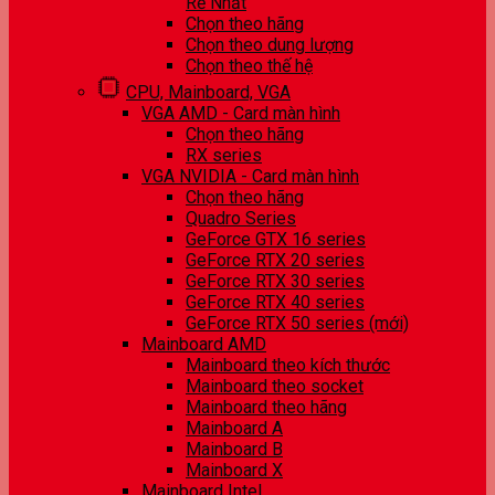
Rẻ Nhất
Chọn theo hãng
Chọn theo dung lượng
Chọn theo thế hệ
CPU, Mainboard, VGA
VGA AMD - Card màn hình
Chọn theo hãng
RX series
VGA NVIDIA - Card màn hình
Chọn theo hãng
Quadro Series
GeForce GTX 16 series
GeForce RTX 20 series
GeForce RTX 30 series
GeForce RTX 40 series
GeForce RTX 50 series (mới)
Mainboard AMD
Mainboard theo kích thước
Mainboard theo socket
Mainboard theo hãng
Mainboard A
Mainboard B
Mainboard X
Mainboard Intel