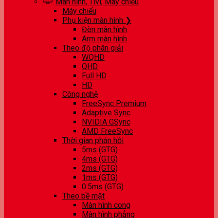
Màn hình, Tivi, Máy chiếu
Máy chiếu
Phụ kiện màn hình ❯
Đèn màn hình
Arm màn hình
Theo độ phân giải
WQHD
QHD
Full HD
HD
Công nghệ
FreeSync Premium
Adaptive Sync
NVIDIA GSync
AMD FreeSync
Thời gian phản hồi
5ms (GTG)
4ms (GTG)
2ms (GTG)
1ms (GTG)
0.5ms (GTG)
Theo bề mặt
Màn hình cong
Màn hình phẳng