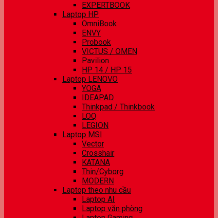
EXPERTBOOK
Laptop HP
OmniBook
ENVY
Probook
VICTUS / OMEN
Pavilion
HP 14 / HP 15
Laptop LENOVO
YOGA
IDEAPAD
Thinkpad / Thinkbook
LOQ
LEGION
Laptop MSI
Vector
Crosshair
KATANA
Thin/Cyborg
MODERN
Laptop theo nhu cầu
Laptop AI
Laptop văn phòng
Laptop Gaming