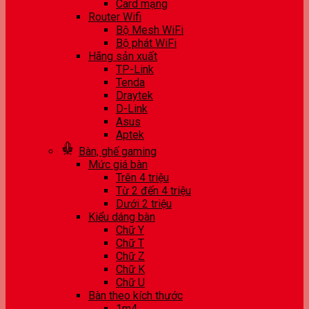
Card mạng
Router Wifi
Bộ Mesh WiFi
Bộ phát WiFi
Hãng sản xuất
TP-Link
Tenda
Draytek
D-Link
Asus
Aptek
Bàn, ghế gaming
Mức giá bàn
Trên 4 triệu
Từ 2 đến 4 triệu
Dưới 2 triệu
Kiểu dáng bàn
Chữ Y
Chữ T
Chữ Z
Chữ K
Chữ U
Bàn theo kích thước
1m4