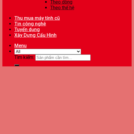
Theo dòng
Theo thế hệ
Thu mua máy tính cũ
Tin công nghệ
Tuyển dụng
Xây Dựng Cấu Hình
Menu
Tìm kiếm: