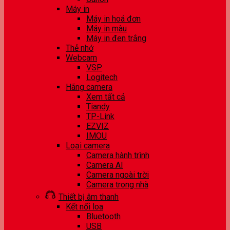
Máy in
Máy in hoá đơn
Máy in màu
Máy in đen trắng
Thẻ nhớ
Webcam
VSP
Logitech
Hãng camera
Xem tất cả
Tiandy
TP-Link
EZVIZ
IMOU
Loại camera
Camera hành trình
Camera AI
Camera ngoài trời
Camera trong nhà
Thiết bị âm thanh
Kết nối loa
Bluetooth
USB