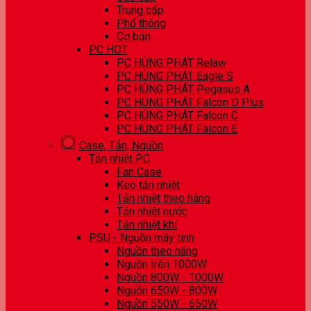
Trung cấp
Phổ thông
Cơ bản
PC HOT
PC HÙNG PHÁT Relaw
PC HÙNG PHÁT Eagle S
PC HÙNG PHÁT Pegasus A
PC HÙNG PHÁT Falcon D Plus
PC HÙNG PHÁT Falcon C
PC HÙNG PHÁT Falcon E
Case, Tản, Nguồn
Tản nhiệt PC
Fan Case
Keo tản nhiệt
Tản nhiệt theo hãng
Tản nhiệt nước
Tản nhiệt khí
PSU - Nguồn máy tính
Nguồn theo hãng
Nguồn trên 1000W
Nguồn 800W - 1000W
Nguồn 650W - 800W
Nguồn 550W - 650W