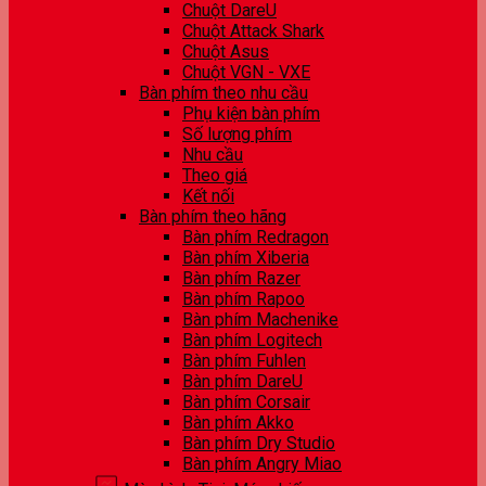
Chuột DareU
Chuột Attack Shark
Chuột Asus
Chuột VGN - VXE
Bàn phím theo nhu cầu
Phụ kiện bàn phím
Số lượng phím
Nhu cầu
Theo giá
Kết nối
Bàn phím theo hãng
Bàn phím Redragon
Bàn phím Xiberia
Bàn phím Razer
Bàn phím Rapoo
Bàn phím Machenike
Bàn phím Logitech
Bàn phím Fuhlen
Bàn phím DareU
Bàn phím Corsair
Bàn phím Akko
Bàn phím Dry Studio
Bàn phím Angry Miao