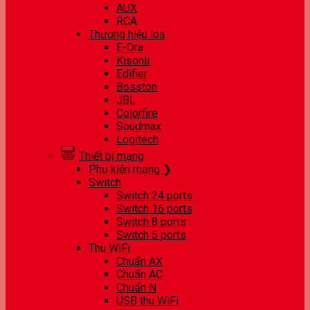
AUX
RCA
Thương hiệu loa
E-Dra
Kisonli
Edifier
Bosston
JBL
Colorfire
Soudmax
Logitech
Thiết bị mạng
Phụ kiện mạng ❯
Switch
Switch 24 ports
Switch 16 ports
Switch 8 ports
Switch 5 ports
Thu WiFi
Chuẩn AX
Chuẩn AC
Chuẩn N
USB thu WiFi