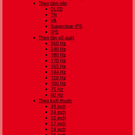
Theo tấm nền
OLED
TN
VA
Superclear IPS
IPS
Theo tần số quét
360 Hz
240 Hz
180 Hz
170 Hz
165 Hz
144 Hz
120 Hz
100 Hz
75 Hz
60 Hz
Theo kích thước
49 inch
34 inch
32 inch
27 inch
24 inch