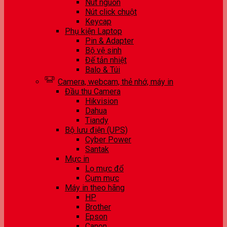
Nút nguồn
Nút click chuột
Keycap
Phụ kiện Laptop
Pin & Adapter
Bộ vệ sinh
Đế tản nhiệt
Balo & Túi
Camera, webcam, thẻ nhớ, máy in
Đầu thu Camera
Hikvision
Dahua
Tiandy
Bộ lưu điện (UPS)
Cyber Power
Santak
Mực in
Lọ mực đổ
Cụm mực
Máy in theo hãng
HP
Brother
Epson
Canon