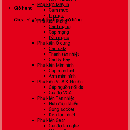
Phụ kiện Máy in
Giỏ hàng
Cụm mực
Lọ mực
Chưa có sản phẩm trong giỏ hàng.
Phụ kiện Mạng
Card mạng
Cáp mạng
Đầu mạng
Phụ kiện Ổ cứng
Cáp sata
Thanh tản nhiệt
Caddy Bay
Phụ kiện Màn hình
Cáp màn hình
Arm màn hình
Phụ kiện VGA & Nguồn
Cáp nguồn nối dài
Giá đỡ VGA
Phụ kiện Tản nhiệt
Hub điều khiển
Gông socket
Keo tản nhiệt
Phụ kiện Gear
Giá đỡ tai nghe