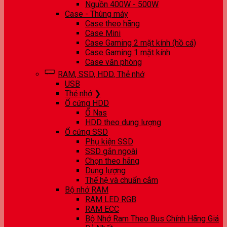
Nguồn 400W - 500W
Case - Thùng máy
Case theo hãng
Case Mini
Case Gaming 2 mặt kính (hồ cá)
Case Gaming 1 mặt kính
Case văn phòng
RAM, SSD, HDD, Thẻ nhớ
USB
Thẻ nhớ ❯
Ổ cứng HDD
Ổ Nas
HDD theo dung lượng
Ổ cứng SSD
Phụ kiện SSD
SSD gắn ngoài
Chọn theo hãng
Dung lượng
Thế hệ và chuẩn cắm
Bộ nhớ RAM
RAM LED RGB
RAM ECC
Bộ Nhớ Ram Theo Bus Chính Hãng Giá