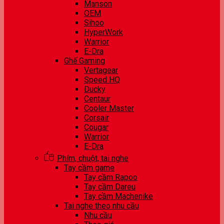
Manson
OEM
Sihoo
HyperWork
Warrior
E-Dra
Ghế Gaming
Vertagear
Speed HQ
Ducky
Centaur
Cooler Master
Corsair
Cougar
Warrior
E-Dra
Phím, chuột, tai nghe
Tay cầm game
Tay cầm Rapoo
Tay cầm Dareu
Tay cầm Machenike
Tai nghe theo nhu cầu
Nhu cầu