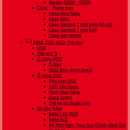
Nguồn 400W - 500W
Case - Thùng máy
Case theo hãng
Case Mini
Case Gaming 2 mặt kính (hồ cá)
Case Gaming 1 mặt kính
Case văn phòng
RAM, SSD, HDD, Thẻ nhớ
USB
Thẻ nhớ ❯
Ổ cứng HDD
Ổ Nas
HDD theo dung lượng
Ổ cứng SSD
Phụ kiện SSD
SSD gắn ngoài
Chọn theo hãng
Dung lượng
Thế hệ và chuẩn cắm
Bộ nhớ RAM
RAM LED RGB
RAM ECC
Bộ Nhớ Ram Theo Bus Chính Hãng Giá