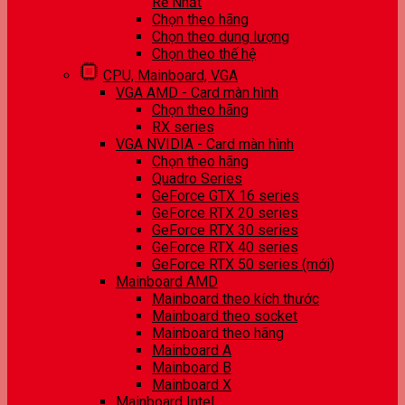
Rẻ Nhất
Chọn theo hãng
Chọn theo dung lượng
Chọn theo thế hệ
CPU, Mainboard, VGA
VGA AMD - Card màn hình
Chọn theo hãng
RX series
VGA NVIDIA - Card màn hình
Chọn theo hãng
Quadro Series
GeForce GTX 16 series
GeForce RTX 20 series
GeForce RTX 30 series
GeForce RTX 40 series
GeForce RTX 50 series (mới)
Mainboard AMD
Mainboard theo kích thước
Mainboard theo socket
Mainboard theo hãng
Mainboard A
Mainboard B
Mainboard X
Mainboard Intel