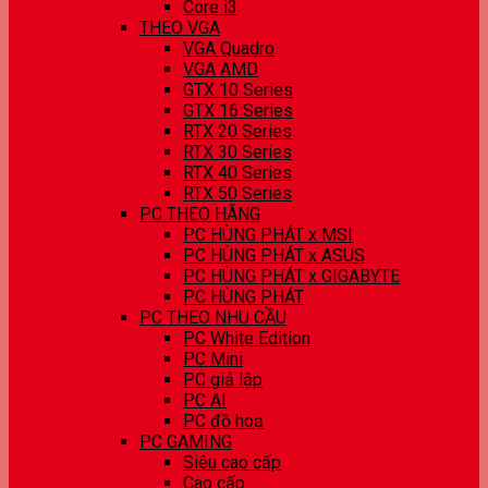
Core i3
THEO VGA
VGA Quadro
VGA AMD
GTX 10 Series
GTX 16 Series
RTX 20 Series
RTX 30 Series
RTX 40 Series
RTX 50 Series
PC THEO HÃNG
PC HÙNG PHÁT x MSI
PC HÙNG PHÁT x ASUS
PC HÙNG PHÁT x GIGABYTE
PC HÙNG PHÁT
PC THEO NHU CẦU
PC White Edition
PC Mini
PC giả lập
PC AI
PC đồ hoạ
PC GAMING
Siêu cao cấp
Cao cấp