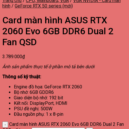
Trang chủ
/
CPU, Mainboard, VGA
/
VGA NVIDIA - Card màn
hình
/
GeForce RTX 50 series (mới)
Card màn hình ASUS RTX
2060 Evo 6GB DDR6 Dual 2
Fan QSD
3.789.000
₫
Ảnh sản phẩm thực tế ở phần mô tả bên dưới
Thông số kỹ thuật:
Engine đồ họa: GeForce RTX 2060
Bộ nhớ: 6GB GDDR6
Giao diện bộ nhớ: 192 bit
Kết nối: DisplayPort, HDMI
PSU đề nghị: 500W
Đầu nguồn phụ: 1 x 8-pin
Card màn hình ASUS RTX 2060 Evo 6GB DDR6 Dual 2 Fan