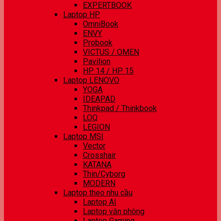
EXPERTBOOK
Laptop HP
OmniBook
ENVY
Probook
VICTUS / OMEN
Pavilion
HP 14 / HP 15
Laptop LENOVO
YOGA
IDEAPAD
Thinkpad / Thinkbook
LOQ
LEGION
Laptop MSI
Vector
Crosshair
KATANA
Thin/Cyborg
MODERN
Laptop theo nhu cầu
Laptop AI
Laptop văn phòng
Laptop Gaming