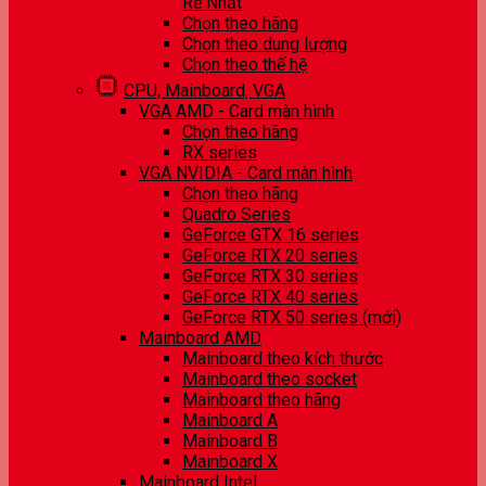
Rẻ Nhất
Chọn theo hãng
Chọn theo dung lượng
Chọn theo thế hệ
CPU, Mainboard, VGA
VGA AMD - Card màn hình
Chọn theo hãng
RX series
VGA NVIDIA - Card màn hình
Chọn theo hãng
Quadro Series
GeForce GTX 16 series
GeForce RTX 20 series
GeForce RTX 30 series
GeForce RTX 40 series
GeForce RTX 50 series (mới)
Mainboard AMD
Mainboard theo kích thước
Mainboard theo socket
Mainboard theo hãng
Mainboard A
Mainboard B
Mainboard X
Mainboard Intel