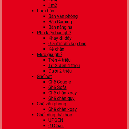
1m2
Loại bàn
Bàn văn phòng
Bàn Gaming
Bàn nâng hạ
Phụ kiện bàn ghế
Khay đi dây
Giá đỡ cốc kẹp bàn
Kê chân
Mức giá ghế
Trên 4 triệu
Từ 2 đến 4 triệu
Dưới 2 triệu
Ghế net
Ghế Couple
Ghế Sofa
Ghế chân xoay
Ghế chân quỳ
Ghế văn phòng
Ghế chân xoay
Ghế công thái học
UPGEN
GTChair