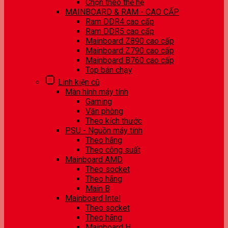
Chọn theo thế hệ
MAINBOARD & RAM - CAO CẤP
Ram DDR4 cao cấp
Ram DDR5 cao cấp
Mainboard Z890 cao cấp
Mainboard Z790 cao cấp
Mainboard B760 cao cấp
Top bán chạy
Linh kiện cũ
Màn hình máy tính
Gaming
Văn phòng
Theo kích thước
PSU - Nguồn máy tính
Theo hãng
Theo công suất
Mainboard AMD
Theo socket
Theo hãng
Main B
Mainboard Intel
Theo socket
Theo hãng
Mainboard H