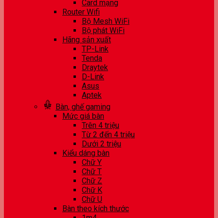
Card mạng
Router Wifi
Bộ Mesh WiFi
Bộ phát WiFi
Hãng sản xuất
TP-Link
Tenda
Draytek
D-Link
Asus
Aptek
Bàn, ghế gaming
Mức giá bàn
Trên 4 triệu
Từ 2 đến 4 triệu
Dưới 2 triệu
Kiểu dáng bàn
Chữ Y
Chữ T
Chữ Z
Chữ K
Chữ U
Bàn theo kích thước
1m4