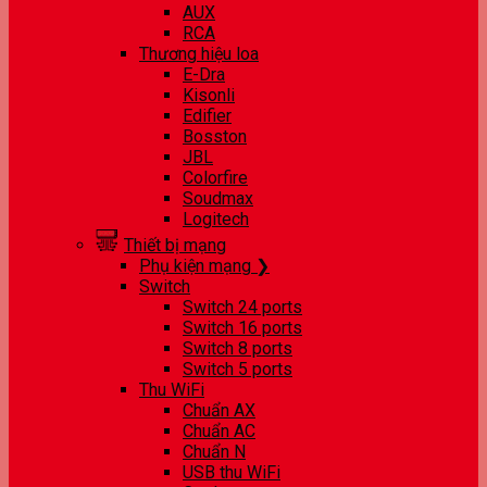
AUX
RCA
Thương hiệu loa
E-Dra
Kisonli
Edifier
Bosston
JBL
Colorfire
Soudmax
Logitech
Thiết bị mạng
Phụ kiện mạng ❯
Switch
Switch 24 ports
Switch 16 ports
Switch 8 ports
Switch 5 ports
Thu WiFi
Chuẩn AX
Chuẩn AC
Chuẩn N
USB thu WiFi