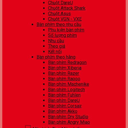
Chuột DareU
Chuột Attack Shark
Chuột Asus
Chuột VGN - VXE
Bàn phím theo nhu cầu
Phụ kiện bàn phím
Số lượng phím
Nhu cầu
Theo giá
Kết nối
Bàn phím theo hãng
Bàn phím Redragon
Bàn phím Xiberia
Bàn phím Razer
Bàn phím Rapoo
Bàn phím Machenike
Bàn phím Logitech
Bàn phím Fuhlen
Bàn phím DareU
Bàn phím Corsair
Bàn phím Akko
Bàn phím Dry Studio
Bàn phím Angry Miao