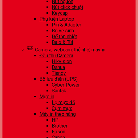
Nút nguồn
Nút click chuột
Keycap
Phụ kiện Laptop
Pin & Adapter
Bộ vệ sinh
Đế tản nhiệt
Balo & Túi
Camera, webcam, thẻ nhớ, máy in
Đầu thu Camera
Hikvision
Dahua
Tiandy
Bộ lưu điện (UPS)
Cyber Power
Santak
Mực in
Lọ mực đổ
Cụm mực
Máy in theo hãng
HP
Brother
Epson
Canon