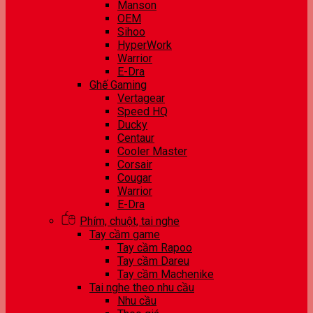
Manson
OEM
Sihoo
HyperWork
Warrior
E-Dra
Ghế Gaming
Vertagear
Speed HQ
Ducky
Centaur
Cooler Master
Corsair
Cougar
Warrior
E-Dra
Phím, chuột, tai nghe
Tay cầm game
Tay cầm Rapoo
Tay cầm Dareu
Tay cầm Machenike
Tai nghe theo nhu cầu
Nhu cầu