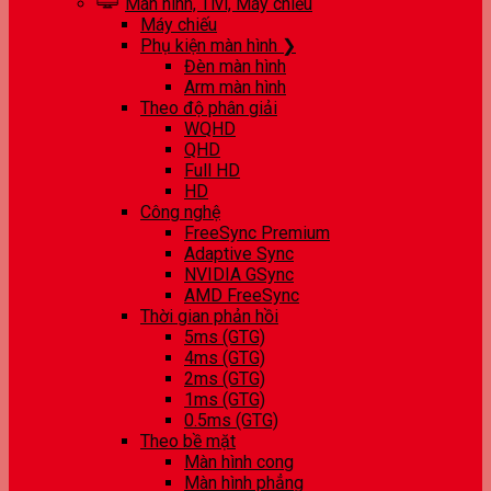
Màn hình, Tivi, Máy chiếu
Máy chiếu
Phụ kiện màn hình ❯
Đèn màn hình
Arm màn hình
Theo độ phân giải
WQHD
QHD
Full HD
HD
Công nghệ
FreeSync Premium
Adaptive Sync
NVIDIA GSync
AMD FreeSync
Thời gian phản hồi
5ms (GTG)
4ms (GTG)
2ms (GTG)
1ms (GTG)
0.5ms (GTG)
Theo bề mặt
Màn hình cong
Màn hình phẳng