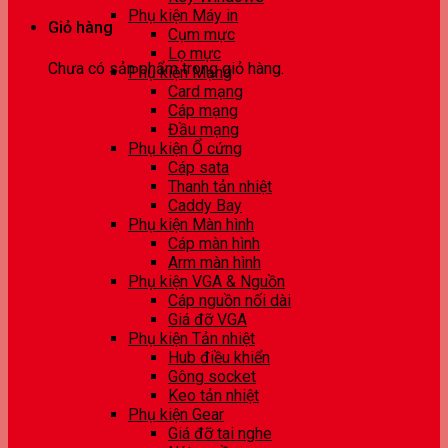
Phụ kiện Máy in
Giỏ hàng
Cụm mực
Lọ mực
Chưa có sản phẩm trong giỏ hàng.
Phụ kiện Mạng
Card mạng
Cáp mạng
Đầu mạng
Phụ kiện Ổ cứng
Cáp sata
Thanh tản nhiệt
Caddy Bay
Phụ kiện Màn hình
Cáp màn hình
Arm màn hình
Phụ kiện VGA & Nguồn
Cáp nguồn nối dài
Giá đỡ VGA
Phụ kiện Tản nhiệt
Hub điều khiển
Gông socket
Keo tản nhiệt
Phụ kiện Gear
Giá đỡ tai nghe