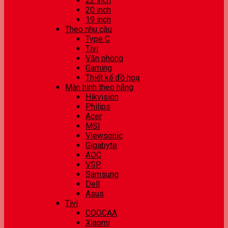
22 inch
20 inch
19 inch
Theo nhu cầu
Type C
Tivi
Văn phòng
Gaming
Thiết kế đồ hoạ
Màn hình theo hãng
Hikvision
Philips
Acer
MSI
Viewsonic
Gigabyte
AOC
VSP
Samsung
Dell
Asus
Tivi
COOCAA
Xiaomi