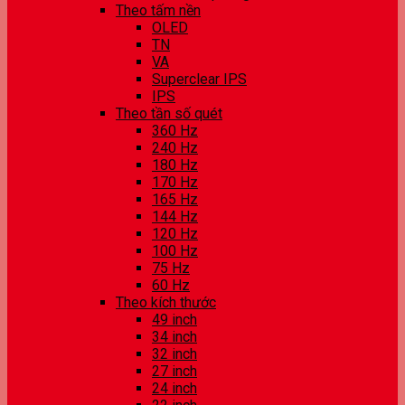
Theo tấm nền
OLED
TN
VA
Superclear IPS
IPS
Theo tần số quét
360 Hz
240 Hz
180 Hz
170 Hz
165 Hz
144 Hz
120 Hz
100 Hz
75 Hz
60 Hz
Theo kích thước
49 inch
34 inch
32 inch
27 inch
24 inch