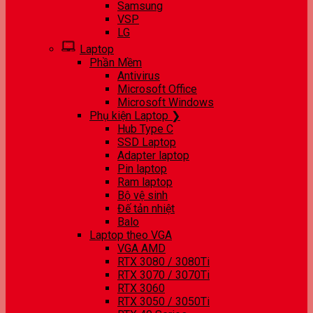
Samsung
VSP
LG
Laptop
Phần Mềm
Antivirus
Microsoft Office
Microsoft Windows
Phụ kiện Laptop ❯
Hub Type C
SSD Laptop
Adapter laptop
Pin laptop
Ram laptop
Bộ vệ sinh
Đế tản nhiệt
Balo
Laptop theo VGA
VGA AMD
RTX 3080 / 3080Ti
RTX 3070 / 3070Ti
RTX 3060
RTX 3050 / 3050Ti