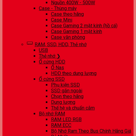
Nguồn 400W - 500W
Case - Thùng máy
Case theo hãng
Case Mini
Case Gaming 2 mặt kính (hồ cá)
Case Gaming 1 mặt kính
Case văn phòng
RAM, SSD, HDD, Thẻ nhớ
USB
Thẻ nhớ ❯
Ổ cứng HDD
Ổ Nas
HDD theo dung lượng
Ổ cứng SSD
Phụ kiện SSD
SSD gắn ngoài
Chọn theo hãng
Dung lượng
Thế hệ và chuẩn cắm
Bộ nhớ RAM
RAM LED RGB
RAM ECC
Bộ Nhớ Ram Theo Bus Chính Hãng Giá