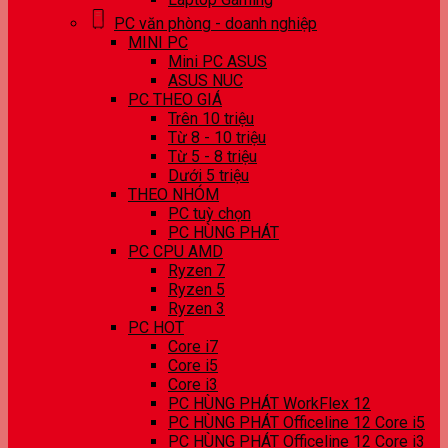
PC văn phòng - doanh nghiệp
MINI PC
Mini PC ASUS
ASUS NUC
PC THEO GIÁ
Trên 10 triệu
Từ 8 - 10 triệu
Từ 5 - 8 triệu
Dưới 5 triệu
THEO NHÓM
PC tuỳ chọn
PC HÙNG PHÁT
PC CPU AMD
Ryzen 7
Ryzen 5
Ryzen 3
PC HOT
Core i7
Core i5
Core i3
PC HÙNG PHÁT WorkFlex 12
PC HÙNG PHÁT Officeline 12 Core i5
PC HÙNG PHÁT Officeline 12 Core i3