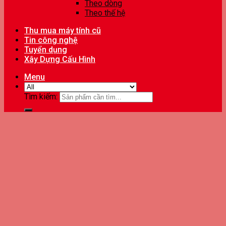
Theo dòng
Theo thế hệ
Thu mua máy tính cũ
Tin công nghệ
Tuyển dụng
Xây Dựng Cấu Hình
Menu
Tìm kiếm: