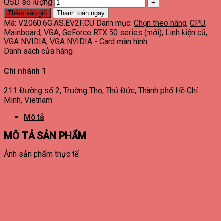
QSD số lượng
Thêm vào giỏ
Thanh toán ngay
Mã:
V.2060.6G.AS.EV.2F.CU
Danh mục:
Chọn theo hãng
,
CPU,
Mainboard, VGA
,
GeForce RTX 50 series (mới)
,
Linh kiện cũ
,
VGA NVIDIA
,
VGA NVIDIA - Card màn hình
Danh sách cửa hàng
Chi nhánh 1
211 Đường số 2, Trường Thọ, Thủ Đức, Thành phố Hồ Chí
Minh, Vietnam
Mô tả
MÔ TẢ SẢN PHẨM
Ảnh sản phẩm thực tế: