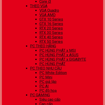
Core i3
THEO VGA
VGA Quadro
VGA AMD
GTX 10 Series
GTX 16 Series
RTX 20 Series
RTX 30 Series
RTX 40 Series
RTX 50 Series
PC THEO HÃNG
PC HÙNG PHÁT x MSI
PC HÙNG PHÁT x ASUS
PC HÙNG PHÁT x GIGABYTE
PC HÙNG PHÁT
PC THEO NHU CẦU
PC White Edition
PC Mini
PC giả lập
PC AI
PC đồ hoạ
PC GAMING
Siêu cao cấp
Cao cấp