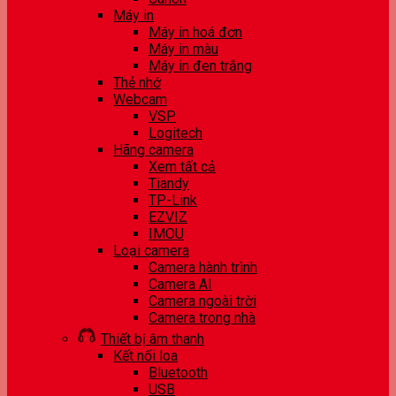
Máy in
Máy in hoá đơn
Máy in màu
Máy in đen trắng
Thẻ nhớ
Webcam
VSP
Logitech
Hãng camera
Xem tất cả
Tiandy
TP-Link
EZVIZ
IMOU
Loại camera
Camera hành trình
Camera AI
Camera ngoài trời
Camera trong nhà
Thiết bị âm thanh
Kết nối loa
Bluetooth
USB