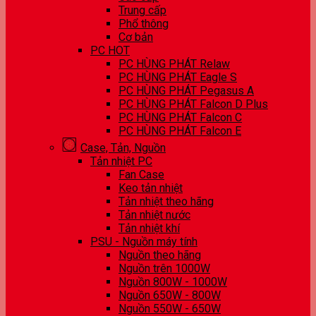
Trung cấp
Phổ thông
Cơ bản
PC HOT
PC HÙNG PHÁT Relaw
PC HÙNG PHÁT Eagle S
PC HÙNG PHÁT Pegasus A
PC HÙNG PHÁT Falcon D Plus
PC HÙNG PHÁT Falcon C
PC HÙNG PHÁT Falcon E
Case, Tản, Nguồn
Tản nhiệt PC
Fan Case
Keo tản nhiệt
Tản nhiệt theo hãng
Tản nhiệt nước
Tản nhiệt khí
PSU - Nguồn máy tính
Nguồn theo hãng
Nguồn trên 1000W
Nguồn 800W - 1000W
Nguồn 650W - 800W
Nguồn 550W - 650W