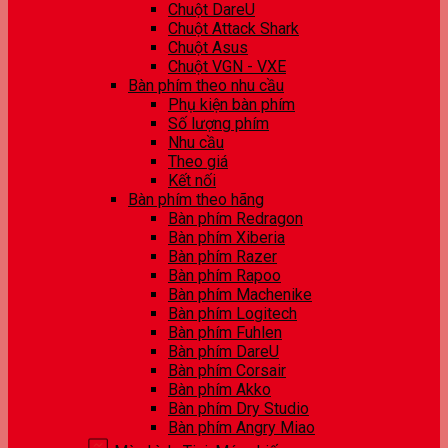
Chuột DareU
Chuột Attack Shark
Chuột Asus
Chuột VGN - VXE
Bàn phím theo nhu cầu
Phụ kiện bàn phím
Số lượng phím
Nhu cầu
Theo giá
Kết nối
Bàn phím theo hãng
Bàn phím Redragon
Bàn phím Xiberia
Bàn phím Razer
Bàn phím Rapoo
Bàn phím Machenike
Bàn phím Logitech
Bàn phím Fuhlen
Bàn phím DareU
Bàn phím Corsair
Bàn phím Akko
Bàn phím Dry Studio
Bàn phím Angry Miao