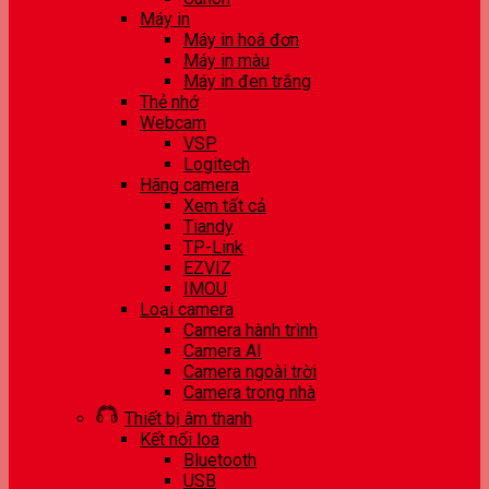
Máy in
Máy in hoá đơn
Máy in màu
Máy in đen trắng
Thẻ nhớ
Webcam
VSP
Logitech
Hãng camera
Xem tất cả
Tiandy
TP-Link
EZVIZ
IMOU
Loại camera
Camera hành trình
Camera AI
Camera ngoài trời
Camera trong nhà
Thiết bị âm thanh
Kết nối loa
Bluetooth
USB