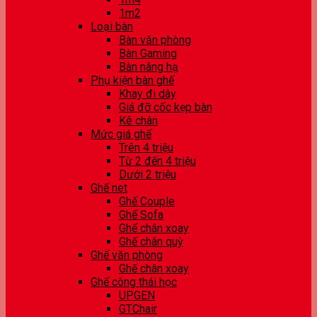
1m2
Loại bàn
Bàn văn phòng
Bàn Gaming
Bàn nâng hạ
Phụ kiện bàn ghế
Khay đi dây
Giá đỡ cốc kẹp bàn
Kê chân
Mức giá ghế
Trên 4 triệu
Từ 2 đến 4 triệu
Dưới 2 triệu
Ghế net
Ghế Couple
Ghế Sofa
Ghế chân xoay
Ghế chân quỳ
Ghế văn phòng
Ghế chân xoay
Ghế công thái học
UPGEN
GTChair