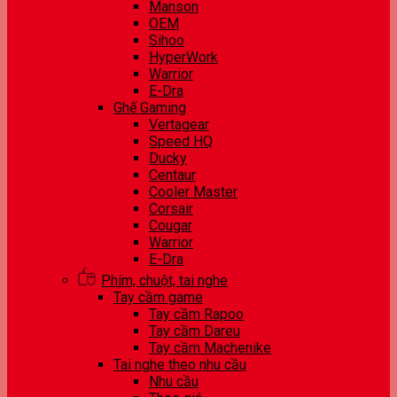
Manson
OEM
Sihoo
HyperWork
Warrior
E-Dra
Ghế Gaming
Vertagear
Speed HQ
Ducky
Centaur
Cooler Master
Corsair
Cougar
Warrior
E-Dra
Phím, chuột, tai nghe
Tay cầm game
Tay cầm Rapoo
Tay cầm Dareu
Tay cầm Machenike
Tai nghe theo nhu cầu
Nhu cầu