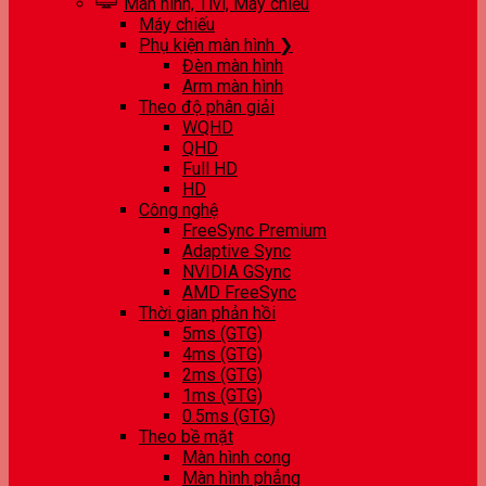
Màn hình, Tivi, Máy chiếu
Máy chiếu
Phụ kiện màn hình ❯
Đèn màn hình
Arm màn hình
Theo độ phân giải
WQHD
QHD
Full HD
HD
Công nghệ
FreeSync Premium
Adaptive Sync
NVIDIA GSync
AMD FreeSync
Thời gian phản hồi
5ms (GTG)
4ms (GTG)
2ms (GTG)
1ms (GTG)
0.5ms (GTG)
Theo bề mặt
Màn hình cong
Màn hình phẳng