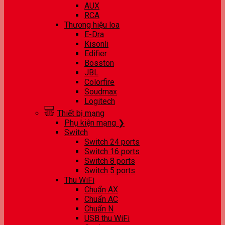
AUX
RCA
Thương hiệu loa
E-Dra
Kisonli
Edifier
Bosston
JBL
Colorfire
Soudmax
Logitech
Thiết bị mạng
Phụ kiện mạng ❯
Switch
Switch 24 ports
Switch 16 ports
Switch 8 ports
Switch 5 ports
Thu WiFi
Chuẩn AX
Chuẩn AC
Chuẩn N
USB thu WiFi