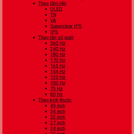
Theo tấm nền
OLED
TN
VA
Superclear IPS
IPS
Theo tần số quét
360 Hz
240 Hz
180 Hz
170 Hz
165 Hz
144 Hz
120 Hz
100 Hz
75 Hz
60 Hz
Theo kích thước
49 inch
34 inch
32 inch
27 inch
24 inch