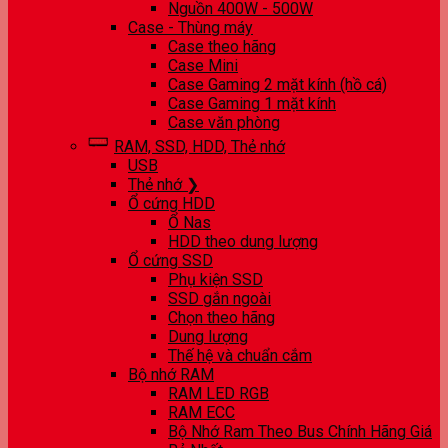
Nguồn 400W - 500W
Case - Thùng máy
Case theo hãng
Case Mini
Case Gaming 2 mặt kính (hồ cá)
Case Gaming 1 mặt kính
Case văn phòng
RAM, SSD, HDD, Thẻ nhớ
USB
Thẻ nhớ ❯
Ổ cứng HDD
Ổ Nas
HDD theo dung lượng
Ổ cứng SSD
Phụ kiện SSD
SSD gắn ngoài
Chọn theo hãng
Dung lượng
Thế hệ và chuẩn cắm
Bộ nhớ RAM
RAM LED RGB
RAM ECC
Bộ Nhớ Ram Theo Bus Chính Hãng Giá