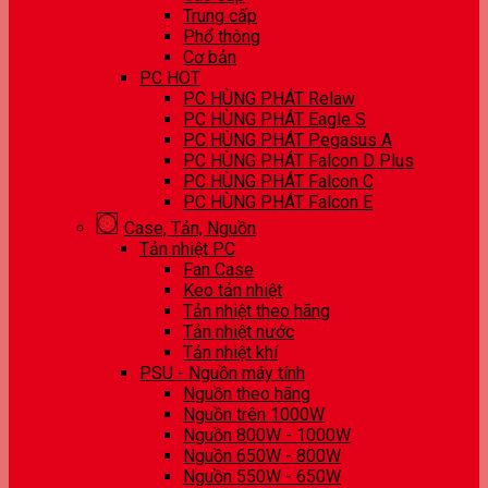
Trung cấp
Phổ thông
Cơ bản
PC HOT
PC HÙNG PHÁT Relaw
PC HÙNG PHÁT Eagle S
PC HÙNG PHÁT Pegasus A
PC HÙNG PHÁT Falcon D Plus
PC HÙNG PHÁT Falcon C
PC HÙNG PHÁT Falcon E
Case, Tản, Nguồn
Tản nhiệt PC
Fan Case
Keo tản nhiệt
Tản nhiệt theo hãng
Tản nhiệt nước
Tản nhiệt khí
PSU - Nguồn máy tính
Nguồn theo hãng
Nguồn trên 1000W
Nguồn 800W - 1000W
Nguồn 650W - 800W
Nguồn 550W - 650W