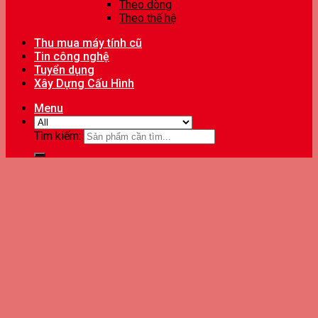
Theo dòng
Theo thế hệ
Thu mua máy tính cũ
Tin công nghệ
Tuyển dụng
Xây Dựng Cấu Hình
Menu
Tìm kiếm: