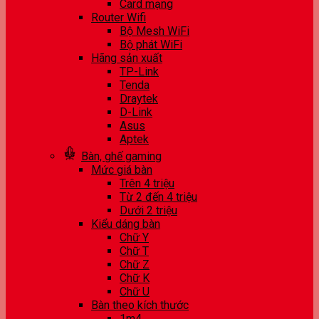
Card mạng
Router Wifi
Bộ Mesh WiFi
Bộ phát WiFi
Hãng sản xuất
TP-Link
Tenda
Draytek
D-Link
Asus
Aptek
Bàn, ghế gaming
Mức giá bàn
Trên 4 triệu
Từ 2 đến 4 triệu
Dưới 2 triệu
Kiểu dáng bàn
Chữ Y
Chữ T
Chữ Z
Chữ K
Chữ U
Bàn theo kích thước
1m4