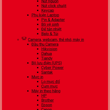
Nút nguồn
Nút click chuột
Keycap
Phụ kiện Laptop
Pin & Adapter
Bộ vệ sinh
Đế tản nhiệt
Balo & Túi
Camera, webcam, thẻ nhớ, máy in
Đầu thu Camera
Hikvision
Dahua
Tiandy
Bộ lưu điện (UPS)
Cyber Power
Santak
Mực in
Lọ mực đổ
Cụm mực
Máy in theo hãng
HP
Brother
Epson
Canon