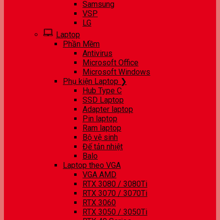
Samsung
VSP
LG
Laptop
Phần Mềm
Antivirus
Microsoft Office
Microsoft Windows
Phụ kiện Laptop ❯
Hub Type C
SSD Laptop
Adapter laptop
Pin laptop
Ram laptop
Bộ vệ sinh
Đế tản nhiệt
Balo
Laptop theo VGA
VGA AMD
RTX 3080 / 3080Ti
RTX 3070 / 3070Ti
RTX 3060
RTX 3050 / 3050Ti