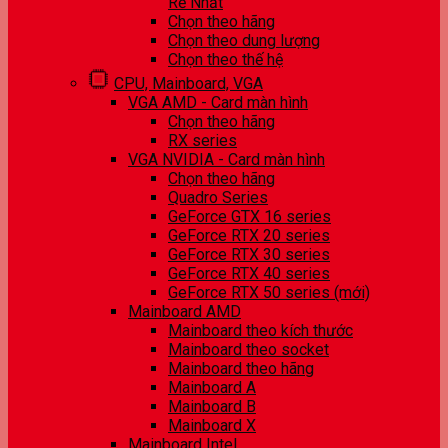
Rẻ Nhất
Chọn theo hãng
Chọn theo dung lượng
Chọn theo thế hệ
CPU, Mainboard, VGA
VGA AMD - Card màn hình
Chọn theo hãng
RX series
VGA NVIDIA - Card màn hình
Chọn theo hãng
Quadro Series
GeForce GTX 16 series
GeForce RTX 20 series
GeForce RTX 30 series
GeForce RTX 40 series
GeForce RTX 50 series (mới)
Mainboard AMD
Mainboard theo kích thước
Mainboard theo socket
Mainboard theo hãng
Mainboard A
Mainboard B
Mainboard X
Mainboard Intel