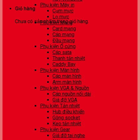
Phụ kiện Máy in
Giỏ hàng
Cụm mực
Lọ mực
Chưa có sản phẩm trong giỏ hàng.
Phụ kiện Mạng
Card mạng
Cáp mạng
Đầu mạng
Phụ kiện Ổ cứng
Cáp sata
Thanh tản nhiệt
Caddy Bay
Phụ kiện Màn hình
Cáp màn hình
Arm màn hình
Phụ kiện VGA & Nguồn
Cáp nguồn nối dài
Giá đỡ VGA
Phụ kiện Tản nhiệt
Hub điều khiển
Gông socket
Keo tản nhiệt
Phụ kiện Gear
Giá đỡ tai nghe