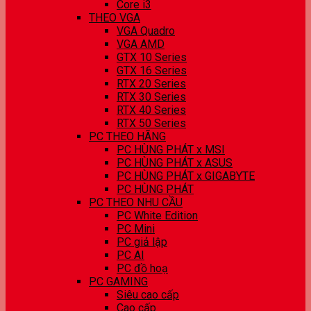
Core i3
THEO VGA
VGA Quadro
VGA AMD
GTX 10 Series
GTX 16 Series
RTX 20 Series
RTX 30 Series
RTX 40 Series
RTX 50 Series
PC THEO HÃNG
PC HÙNG PHÁT x MSI
PC HÙNG PHÁT x ASUS
PC HÙNG PHÁT x GIGABYTE
PC HÙNG PHÁT
PC THEO NHU CẦU
PC White Edition
PC Mini
PC giả lập
PC AI
PC đồ hoạ
PC GAMING
Siêu cao cấp
Cao cấp