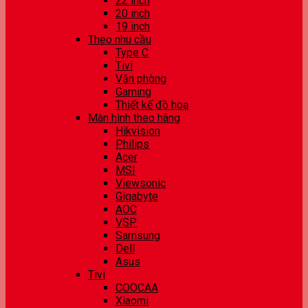
22 inch
20 inch
19 inch
Theo nhu cầu
Type C
Tivi
Văn phòng
Gaming
Thiết kế đồ hoạ
Màn hình theo hãng
Hikvision
Philips
Acer
MSI
Viewsonic
Gigabyte
AOC
VSP
Samsung
Dell
Asus
Tivi
COOCAA
Xiaomi