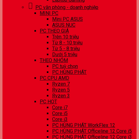
PC văn phòng - doanh nghiệp
MINI PC
Mini PC ASUS
ASUS NUC
PC THEO GIÁ
Trên 10 triệu
Từ 8 - 10 triệu
Từ 5 - 8 triệu
Dưới 5 triệu
THEO NHÓM
PC tuỳ chọn
PC HÙNG PHÁT
PC CPU AMD
Ryzen 7
Ryzen 5
Ryzen 3
PC HOT
Core i7
Core i5
Core i3
PC HÙNG PHÁT WorkFlex 12
PC HÙNG PHÁT Officeline 12 Core i5
PC HÙNG PHÁT Officeline 12 Core i3