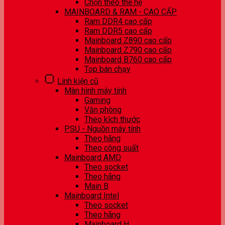
Chọn theo thế hệ
MAINBOARD & RAM - CAO CẤP
Ram DDR4 cao cấp
Ram DDR5 cao cấp
Mainboard Z890 cao cấp
Mainboard Z790 cao cấp
Mainboard B760 cao cấp
Top bán chạy
Linh kiện cũ
Màn hình máy tính
Gaming
Văn phòng
Theo kích thước
PSU - Nguồn máy tính
Theo hãng
Theo công suất
Mainboard AMD
Theo socket
Theo hãng
Main B
Mainboard Intel
Theo socket
Theo hãng
Mainboard H