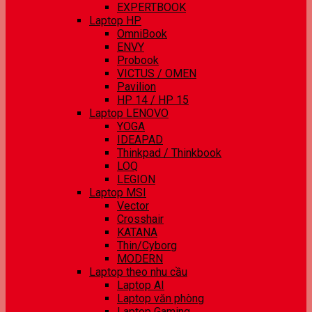
EXPERTBOOK
Laptop HP
OmniBook
ENVY
Probook
VICTUS / OMEN
Pavilion
HP 14 / HP 15
Laptop LENOVO
YOGA
IDEAPAD
Thinkpad / Thinkbook
LOQ
LEGION
Laptop MSI
Vector
Crosshair
KATANA
Thin/Cyborg
MODERN
Laptop theo nhu cầu
Laptop AI
Laptop văn phòng
Laptop Gaming