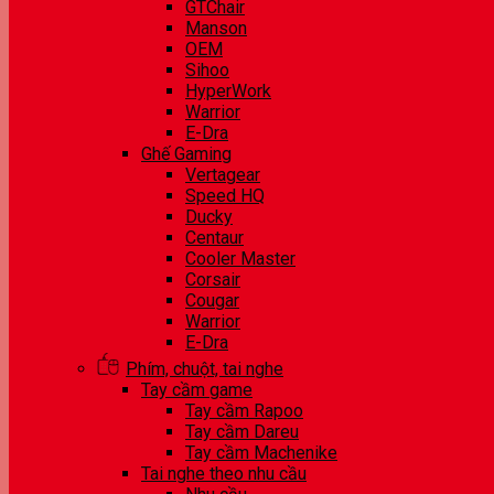
GTChair
Manson
OEM
Sihoo
HyperWork
Warrior
E-Dra
Ghế Gaming
Vertagear
Speed HQ
Ducky
Centaur
Cooler Master
Corsair
Cougar
Warrior
E-Dra
Phím, chuột, tai nghe
Tay cầm game
Tay cầm Rapoo
Tay cầm Dareu
Tay cầm Machenike
Tai nghe theo nhu cầu