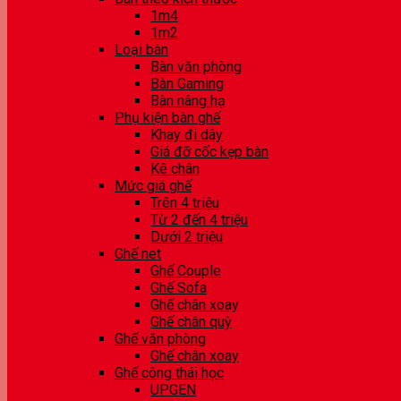
1m4
1m2
Loại bàn
Bàn văn phòng
Bàn Gaming
Bàn nâng hạ
Phụ kiện bàn ghế
Khay đi dây
Giá đỡ cốc kẹp bàn
Kê chân
Mức giá ghế
Trên 4 triệu
Từ 2 đến 4 triệu
Dưới 2 triệu
Ghế net
Ghế Couple
Ghế Sofa
Ghế chân xoay
Ghế chân quỳ
Ghế văn phòng
Ghế chân xoay
Ghế công thái học
UPGEN