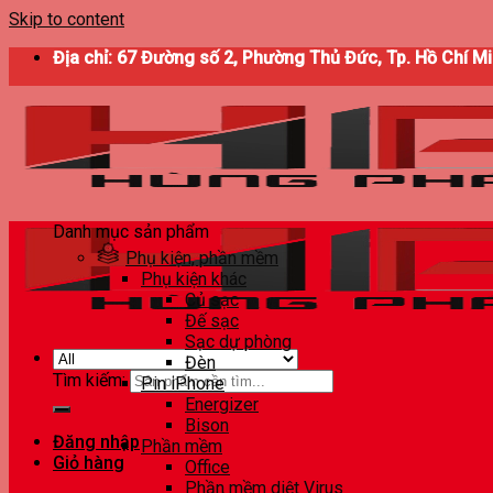
Skip to content
Địa chỉ: 67 Đường số 2, Phường Thủ Đức, Tp. Hồ Chí M
Danh mục sản phẩm
Phụ kiện, phần mềm
Phụ kiện khác
Củ sạc
Đế sạc
Sạc dự phòng
Đèn
Tìm kiếm:
Pin iPhone
Energizer
Bison
Đăng nhập
Phần mềm
Giỏ hàng
Office
Phần mềm diệt Virus