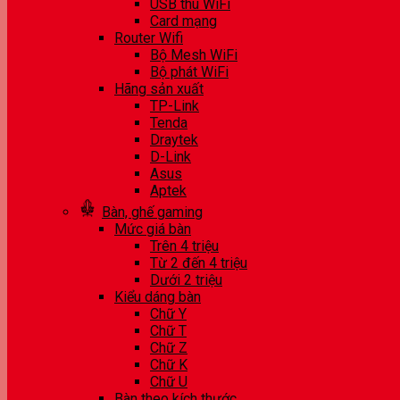
USB thu WiFi
Card mạng
Router Wifi
Bộ Mesh WiFi
Bộ phát WiFi
Hãng sản xuất
TP-Link
Tenda
Draytek
D-Link
Asus
Aptek
Bàn, ghế gaming
Mức giá bàn
Trên 4 triệu
Từ 2 đến 4 triệu
Dưới 2 triệu
Kiểu dáng bàn
Chữ Y
Chữ T
Chữ Z
Chữ K
Chữ U
Bàn theo kích thước