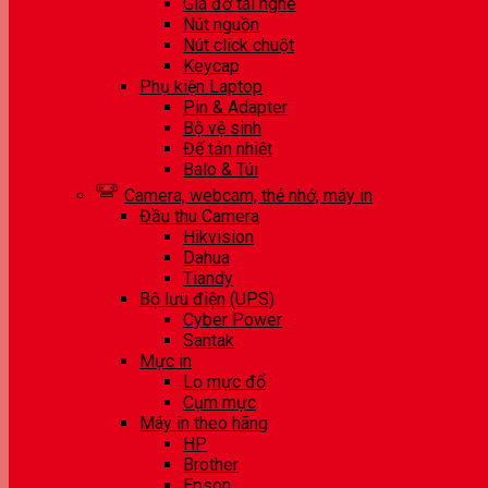
Giá đỡ tai nghe
Nút nguồn
Nút click chuột
Keycap
Phụ kiện Laptop
Pin & Adapter
Bộ vệ sinh
Đế tản nhiệt
Balo & Túi
Camera, webcam, thẻ nhớ, máy in
Đầu thu Camera
Hikvision
Dahua
Tiandy
Bộ lưu điện (UPS)
Cyber Power
Santak
Mực in
Lọ mực đổ
Cụm mực
Máy in theo hãng
HP
Brother
Epson