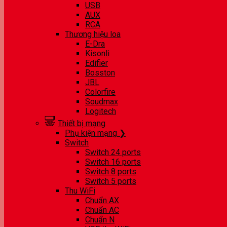
USB
AUX
RCA
Thương hiệu loa
E-Dra
Kisonli
Edifier
Bosston
JBL
Colorfire
Soudmax
Logitech
Thiết bị mạng
Phụ kiện mạng ❯
Switch
Switch 24 ports
Switch 16 ports
Switch 8 ports
Switch 5 ports
Thu WiFi
Chuẩn AX
Chuẩn AC
Chuẩn N