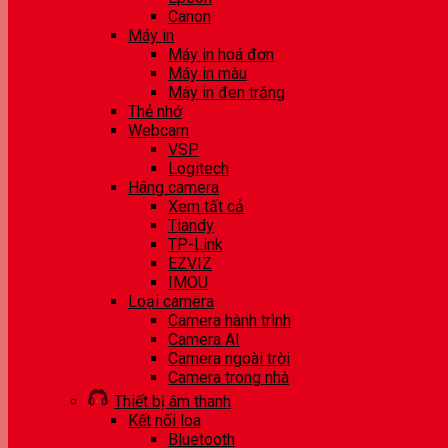
Canon
Máy in
Máy in hoá đơn
Máy in màu
Máy in đen trắng
Thẻ nhớ
Webcam
VSP
Logitech
Hãng camera
Xem tất cả
Tiandy
TP-Link
EZVIZ
IMOU
Loại camera
Camera hành trình
Camera AI
Camera ngoài trời
Camera trong nhà
Thiết bị âm thanh
Kết nối loa
Bluetooth