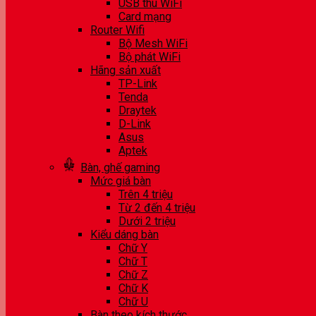
USB thu WiFi
Card mạng
Router Wifi
Bộ Mesh WiFi
Bộ phát WiFi
Hãng sản xuất
TP-Link
Tenda
Draytek
D-Link
Asus
Aptek
Bàn, ghế gaming
Mức giá bàn
Trên 4 triệu
Từ 2 đến 4 triệu
Dưới 2 triệu
Kiểu dáng bàn
Chữ Y
Chữ T
Chữ Z
Chữ K
Chữ U
Bàn theo kích thước