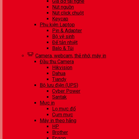
Giá đỡ tai nghe
Nút nguồn
Nút click chuột
Keycap
Phụ kiện Laptop
Pin & Adapter
Bộ vệ sinh
Đế tản nhiệt
Balo & Túi
Camera, webcam, thẻ nhớ, máy in
Đầu thu Camera
Hikvision
Dahua
Tiandy
Bộ lưu điện (UPS)
Cyber Power
Santak
Mực in
Lọ mực đổ
Cụm mực
Máy in theo hãng
HP
Brother
Epson