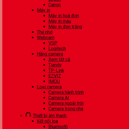
Canon
Máy in
Máy in hoá đơn
Máy in màu
Máy in đen trắng
Thẻ nhớ
Webcam
VSP
Logitech
Hãng camera
Xem tất cả
Tiandy
TP-Link
EZVIZ
IMOU
Loại camera
Camera hành trình
Camera AI
Camera ngoài trời
Camera trong nhà
Thiết bị âm thanh
Kết nối loa
Bluetooth