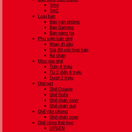
1m4
1m2
Loại bàn
Bàn văn phòng
Bàn Gaming
Bàn nâng hạ
Phụ kiện bàn ghế
Khay đi dây
Giá đỡ cốc kẹp bàn
Kê chân
Mức giá ghế
Trên 4 triệu
Từ 2 đến 4 triệu
Dưới 2 triệu
Ghế net
Ghế Couple
Ghế Sofa
Ghế chân xoay
Ghế chân quỳ
Ghế văn phòng
Ghế chân xoay
Ghế công thái học
UPGEN