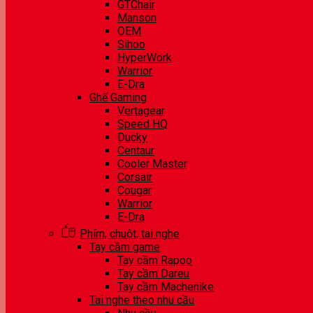
GTChair
Manson
OEM
Sihoo
HyperWork
Warrior
E-Dra
Ghế Gaming
Vertagear
Speed HQ
Ducky
Centaur
Cooler Master
Corsair
Cougar
Warrior
E-Dra
Phím, chuột, tai nghe
Tay cầm game
Tay cầm Rapoo
Tay cầm Dareu
Tay cầm Machenike
Tai nghe theo nhu cầu