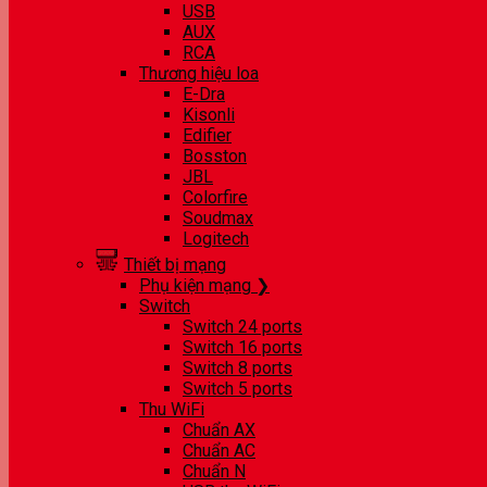
USB
AUX
RCA
Thương hiệu loa
E-Dra
Kisonli
Edifier
Bosston
JBL
Colorfire
Soudmax
Logitech
Thiết bị mạng
Phụ kiện mạng ❯
Switch
Switch 24 ports
Switch 16 ports
Switch 8 ports
Switch 5 ports
Thu WiFi
Chuẩn AX
Chuẩn AC
Chuẩn N