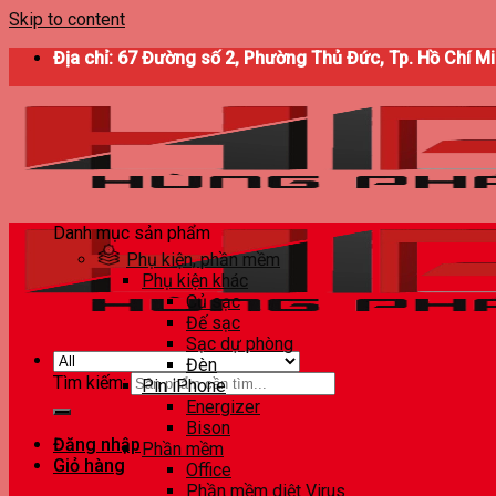
Skip to content
Địa chỉ: 67 Đường số 2, Phường Thủ Đức, Tp. Hồ Chí M
Danh mục sản phẩm
Phụ kiện, phần mềm
Phụ kiện khác
Củ sạc
Đế sạc
Sạc dự phòng
Đèn
Tìm kiếm:
Pin iPhone
Energizer
Bison
Đăng nhập
Phần mềm
Giỏ hàng
Office
Phần mềm diệt Virus