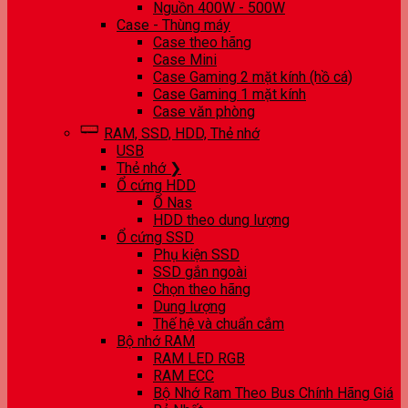
Nguồn 400W - 500W
Case - Thùng máy
Case theo hãng
Case Mini
Case Gaming 2 mặt kính (hồ cá)
Case Gaming 1 mặt kính
Case văn phòng
RAM, SSD, HDD, Thẻ nhớ
USB
Thẻ nhớ ❯
Ổ cứng HDD
Ổ Nas
HDD theo dung lượng
Ổ cứng SSD
Phụ kiện SSD
SSD gắn ngoài
Chọn theo hãng
Dung lượng
Thế hệ và chuẩn cắm
Bộ nhớ RAM
RAM LED RGB
RAM ECC
Bộ Nhớ Ram Theo Bus Chính Hãng Giá