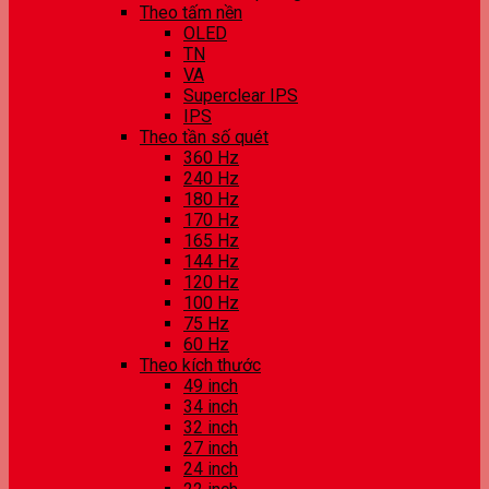
Theo tấm nền
OLED
TN
VA
Superclear IPS
IPS
Theo tần số quét
360 Hz
240 Hz
180 Hz
170 Hz
165 Hz
144 Hz
120 Hz
100 Hz
75 Hz
60 Hz
Theo kích thước
49 inch
34 inch
32 inch
27 inch
24 inch