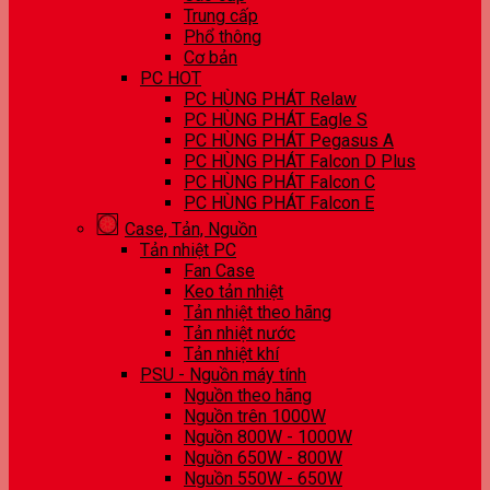
Trung cấp
Phổ thông
Cơ bản
PC HOT
PC HÙNG PHÁT Relaw
PC HÙNG PHÁT Eagle S
PC HÙNG PHÁT Pegasus A
PC HÙNG PHÁT Falcon D Plus
PC HÙNG PHÁT Falcon C
PC HÙNG PHÁT Falcon E
Case, Tản, Nguồn
Tản nhiệt PC
Fan Case
Keo tản nhiệt
Tản nhiệt theo hãng
Tản nhiệt nước
Tản nhiệt khí
PSU - Nguồn máy tính
Nguồn theo hãng
Nguồn trên 1000W
Nguồn 800W - 1000W
Nguồn 650W - 800W
Nguồn 550W - 650W