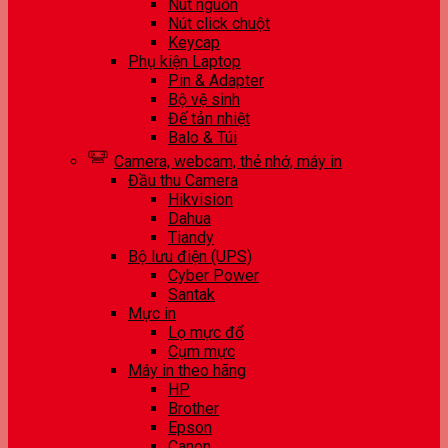
Nút nguồn
Nút click chuột
Keycap
Phụ kiện Laptop
Pin & Adapter
Bộ vệ sinh
Đế tản nhiệt
Balo & Túi
Camera, webcam, thẻ nhớ, máy in
Đầu thu Camera
Hikvision
Dahua
Tiandy
Bộ lưu điện (UPS)
Cyber Power
Santak
Mực in
Lọ mực đổ
Cụm mực
Máy in theo hãng
HP
Brother
Epson
Canon