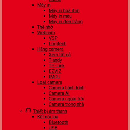
Máy in
Máy in hoá đơn
Máy in màu
Máy in đen trắng
Thẻ nhớ
Webcam
VSP
Logitech
Hãng camera
Xem tất cả
Tiandy
TP-Link
EZVIZ
IMOU
Loại camera
Camera hành trình
Camera AI
Camera ngoài trời
Camera trong nhà
Thiết bị âm thanh
Kết nối loa
Bluetooth
USB