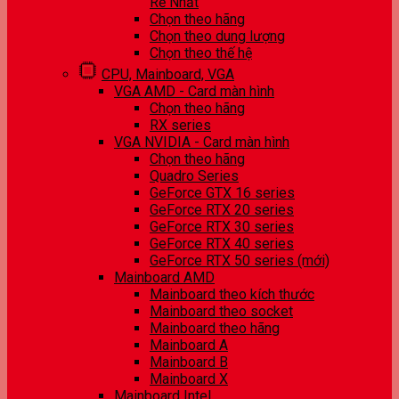
Rẻ Nhất
Chọn theo hãng
Chọn theo dung lượng
Chọn theo thế hệ
CPU, Mainboard, VGA
VGA AMD - Card màn hình
Chọn theo hãng
RX series
VGA NVIDIA - Card màn hình
Chọn theo hãng
Quadro Series
GeForce GTX 16 series
GeForce RTX 20 series
GeForce RTX 30 series
GeForce RTX 40 series
GeForce RTX 50 series (mới)
Mainboard AMD
Mainboard theo kích thước
Mainboard theo socket
Mainboard theo hãng
Mainboard A
Mainboard B
Mainboard X
Mainboard Intel