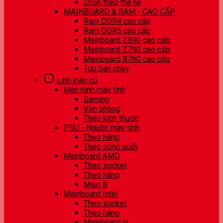
Chọn theo thế hệ
MAINBOARD & RAM - CAO CẤP
Ram DDR4 cao cấp
Ram DDR5 cao cấp
Mainboard Z890 cao cấp
Mainboard Z790 cao cấp
Mainboard B760 cao cấp
Top bán chạy
Linh kiện cũ
Màn hình máy tính
Gaming
Văn phòng
Theo kích thước
PSU - Nguồn máy tính
Theo hãng
Theo công suất
Mainboard AMD
Theo socket
Theo hãng
Main B
Mainboard Intel
Theo socket
Theo hãng
Mainboard H