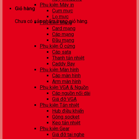
Phụ kiện Máy in
Giỏ hàng
Cụm mực
Lọ mực
Chưa có sản phẩm trong giỏ hàng.
Phụ kiện Mạng
Card mạng
Cáp mạng
Đầu mạng
Phụ kiện Ổ cứng
Cáp sata
Thanh tản nhiệt
Caddy Bay
Phụ kiện Màn hình
Cáp màn hình
Arm màn hình
Phụ kiện VGA & Nguồn
Cáp nguồn nối dài
Giá đỡ VGA
Phụ kiện Tản nhiệt
Hub điều khiển
Gông socket
Keo tản nhiệt
Phụ kiện Gear
Giá đỡ tai nghe