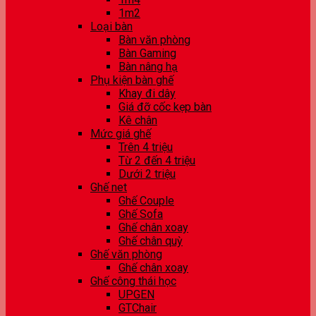
1m2
Loại bàn
Bàn văn phòng
Bàn Gaming
Bàn nâng hạ
Phụ kiện bàn ghế
Khay đi dây
Giá đỡ cốc kẹp bàn
Kê chân
Mức giá ghế
Trên 4 triệu
Từ 2 đến 4 triệu
Dưới 2 triệu
Ghế net
Ghế Couple
Ghế Sofa
Ghế chân xoay
Ghế chân quỳ
Ghế văn phòng
Ghế chân xoay
Ghế công thái học
UPGEN
GTChair