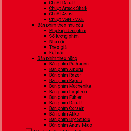
Chuột DareU
Chuột Attack Shark
Chuột Asus
Chuột VGN - VXE
Bàn phím theo nhu cầu
Phụ kiện bàn phím
Số lượng phím
Nhu cầu
Theo giá
Kết nối
Bàn phím theo hãng
Bàn phím Redragon
Bàn phím Xiberia
Bàn phím Razer
Bàn phím Rapoo
Bàn phím Machenike
Bàn phím Logitech
Bàn phím Fuhlen
Bàn phím DareU
Bàn phím Corsair
Bàn phím Akko
Bàn phím Dry Studio
Bàn phím Angry Miao