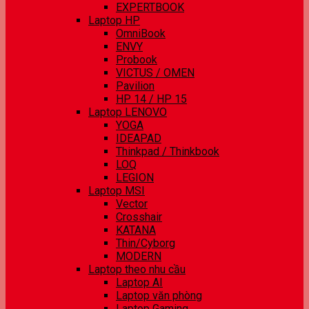
EXPERTBOOK
Laptop HP
OmniBook
ENVY
Probook
VICTUS / OMEN
Pavilion
HP 14 / HP 15
Laptop LENOVO
YOGA
IDEAPAD
Thinkpad / Thinkbook
LOQ
LEGION
Laptop MSI
Vector
Crosshair
KATANA
Thin/Cyborg
MODERN
Laptop theo nhu cầu
Laptop AI
Laptop văn phòng
Laptop Gaming