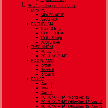
PC văn phòng - doanh nghiệp
MINI PC
Mini PC ASUS
ASUS NUC
PC THEO GIÁ
Trên 10 triệu
Từ 8 - 10 triệu
Từ 5 - 8 triệu
Dưới 5 triệu
THEO NHÓM
PC tuỳ chọn
PC HÙNG PHÁT
PC CPU AMD
Ryzen 7
Ryzen 5
Ryzen 3
PC HOT
Core i7
Core i5
Core i3
PC HÙNG PHÁT WorkFlex 12
PC HÙNG PHÁT Officeline 12 Core i5
PC HÙNG PHÁT Officeline 12 Core i3