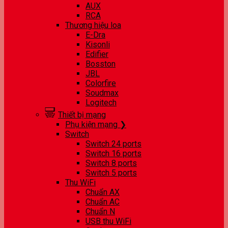
AUX
RCA
Thương hiệu loa
E-Dra
Kisonli
Edifier
Bosston
JBL
Colorfire
Soudmax
Logitech
Thiết bị mạng
Phụ kiện mạng ❯
Switch
Switch 24 ports
Switch 16 ports
Switch 8 ports
Switch 5 ports
Thu WiFi
Chuẩn AX
Chuẩn AC
Chuẩn N
USB thu WiFi