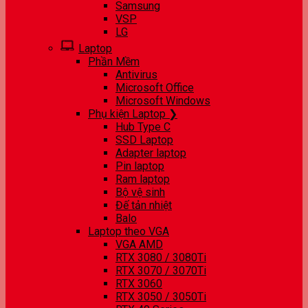
Samsung
VSP
LG
Laptop
Phần Mềm
Antivirus
Microsoft Office
Microsoft Windows
Phụ kiện Laptop ❯
Hub Type C
SSD Laptop
Adapter laptop
Pin laptop
Ram laptop
Bộ vệ sinh
Đế tản nhiệt
Balo
Laptop theo VGA
VGA AMD
RTX 3080 / 3080Ti
RTX 3070 / 3070Ti
RTX 3060
RTX 3050 / 3050Ti