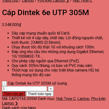
Trang chủ
/
Laptop
/
Phụ kiện Laptop ❯
/
Hub Type C
Cáp Dintek 6e UTP 305M
3.348.000
₫
Dây cáp mạng chuẩn quốc tế Cat.6.
Thiết kế với 4 cặp dây, chất liệu: Lõi đồng nguyên chất,
kích thước: 23AWG (0.56mm).
Chạy được tốc độ thật 1G với khoảng cách 100m.
Đáp ứng nhu cầu cho những ứng dụng Gigabit Ethernet,
10/100BASE-TX…
Cho phép cấp nguồn qua Ethernet (PoE).
Quy cách: 305m/thùng, vỏ bảo vệ PVC màu xám.
Thích hợp sử dụng cho việc triển khai camera HD, hệ
thống mạng tốc độ cao
Cáp Dintek 6e UTP 305M số lượng
Thêm vào giỏ
Thanh toán ngay
Mã:
CAP.DT.6E.305M
Danh mục:
Hub Type C
,
Laptop
,
Phụ kiện
Laptop ❯
Danh sách cửa hàng