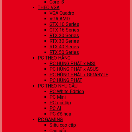
Core i3
THEO VGA
VGA Quadro
VGA AMD
GTX 10 Series
GTX 16 Series
RTX 20 Series
RTX 30 Series
RTX 40 Series
RTX 50 Series
PC THEO HÃNG
PC HÙNG PHÁT x MSI
PC HÙNG PHÁT x ASUS
PC HÙNG PHÁT x GIGABYTE
PC HÙNG PHÁT
PC THEO NHU CẦU
PC White Edition
PC Mini
PC giả lập
PC AI
PC đồ hoạ
PC GAMING
Siêu cao cấp
Cao cấp