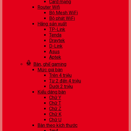
Card mạng
Router Wifi
Bộ Mesh WiFi
Bộ phát WiFi
Hãng sản xuất
TP-Link
Tenda
Draytek
D-Link
Asus
Aptek
Bàn, ghế gaming
Mức giá bàn
Trên 4 triệu
Từ 2 đến 4 triệu
Dưới 2 triệu
Kiểu dáng bàn
Chữ Y
Chữ T
Chữ Z
Chữ K
Chữ U
Bàn theo kích thước
1m4