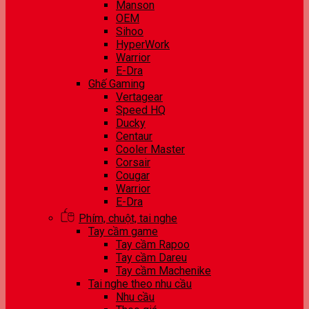
Manson
OEM
Sihoo
HyperWork
Warrior
E-Dra
Ghế Gaming
Vertagear
Speed HQ
Ducky
Centaur
Cooler Master
Corsair
Cougar
Warrior
E-Dra
Phím, chuột, tai nghe
Tay cầm game
Tay cầm Rapoo
Tay cầm Dareu
Tay cầm Machenike
Tai nghe theo nhu cầu
Nhu cầu