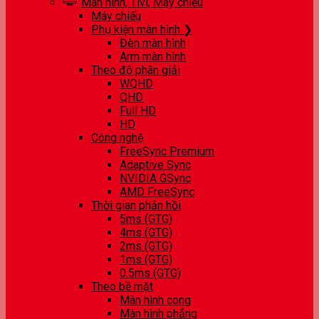
Màn hình, Tivi, Máy chiếu
Máy chiếu
Phụ kiện màn hình ❯
Đèn màn hình
Arm màn hình
Theo độ phân giải
WQHD
QHD
Full HD
HD
Công nghệ
FreeSync Premium
Adaptive Sync
NVIDIA GSync
AMD FreeSync
Thời gian phản hồi
5ms (GTG)
4ms (GTG)
2ms (GTG)
1ms (GTG)
0.5ms (GTG)
Theo bề mặt
Màn hình cong
Màn hình phẳng