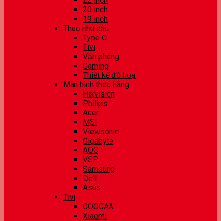
22 inch
20 inch
19 inch
Theo nhu cầu
Type C
Tivi
Văn phòng
Gaming
Thiết kế đồ hoạ
Màn hình theo hãng
Hikvision
Philips
Acer
MSI
Viewsonic
Gigabyte
AOC
VSP
Samsung
Dell
Asus
Tivi
COOCAA
Xiaomi