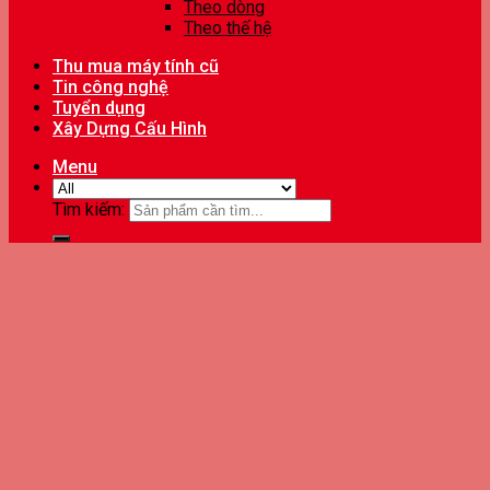
Theo dòng
Theo thế hệ
Thu mua máy tính cũ
Tin công nghệ
Tuyển dụng
Xây Dựng Cấu Hình
Menu
Tìm kiếm: