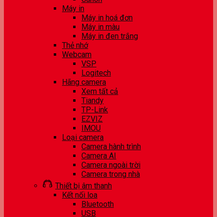
Máy in
Máy in hoá đơn
Máy in màu
Máy in đen trắng
Thẻ nhớ
Webcam
VSP
Logitech
Hãng camera
Xem tất cả
Tiandy
TP-Link
EZVIZ
IMOU
Loại camera
Camera hành trình
Camera AI
Camera ngoài trời
Camera trong nhà
Thiết bị âm thanh
Kết nối loa
Bluetooth
USB