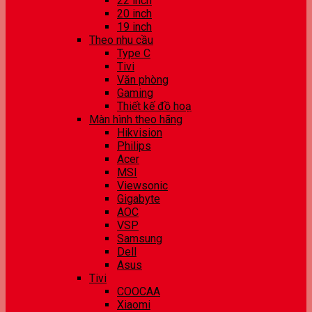
22 inch
20 inch
19 inch
Theo nhu cầu
Type C
Tivi
Văn phòng
Gaming
Thiết kế đồ hoạ
Màn hình theo hãng
Hikvision
Philips
Acer
MSI
Viewsonic
Gigabyte
AOC
VSP
Samsung
Dell
Asus
Tivi
COOCAA
Xiaomi