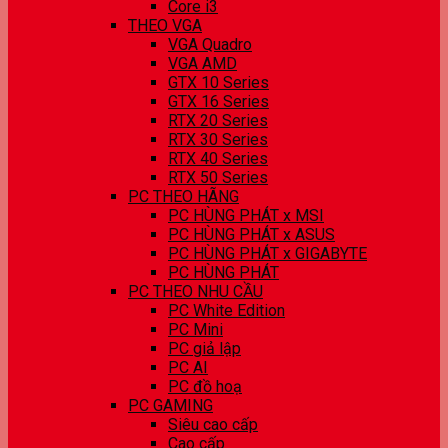
Core i3
THEO VGA
VGA Quadro
VGA AMD
GTX 10 Series
GTX 16 Series
RTX 20 Series
RTX 30 Series
RTX 40 Series
RTX 50 Series
PC THEO HÃNG
PC HÙNG PHÁT x MSI
PC HÙNG PHÁT x ASUS
PC HÙNG PHÁT x GIGABYTE
PC HÙNG PHÁT
PC THEO NHU CẦU
PC White Edition
PC Mini
PC giả lập
PC AI
PC đồ hoạ
PC GAMING
Siêu cao cấp
Cao cấp