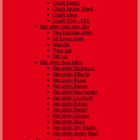
Chuột DareU
Chuột Attack Shark
Chuột Asus
Chuột VGN - VXE
Bàn phím theo nhu cầu
Phụ kiện bàn phím
Số lượng phím
Nhu cầu
Theo giá
Kết nối
Bàn phím theo hãng
Bàn phím Redragon
Bàn phím Xiberia
Bàn phím Razer
Bàn phím Rapoo
Bàn phím Machenike
Bàn phím Logitech
Bàn phím Fuhlen
Bàn phím DareU
Bàn phím Corsair
Bàn phím Akko
Bàn phím Dry Studio
Bàn phím Angry Miao