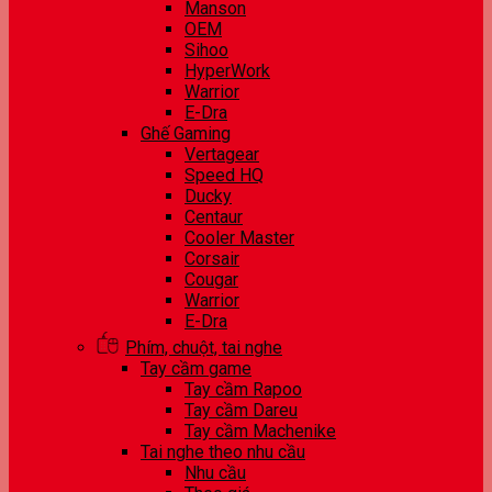
Manson
OEM
Sihoo
HyperWork
Warrior
E-Dra
Ghế Gaming
Vertagear
Speed HQ
Ducky
Centaur
Cooler Master
Corsair
Cougar
Warrior
E-Dra
Phím, chuột, tai nghe
Tay cầm game
Tay cầm Rapoo
Tay cầm Dareu
Tay cầm Machenike
Tai nghe theo nhu cầu
Nhu cầu