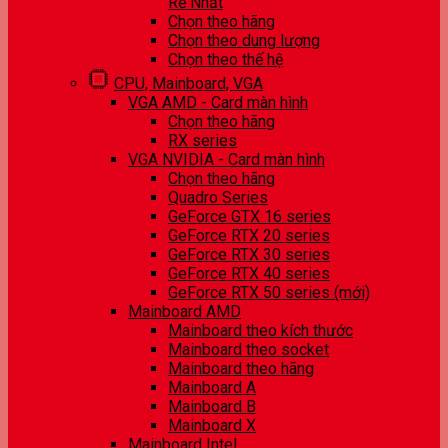
Rẻ Nhất
Chọn theo hãng
Chọn theo dung lượng
Chọn theo thế hệ
CPU, Mainboard, VGA
VGA AMD - Card màn hình
Chọn theo hãng
RX series
VGA NVIDIA - Card màn hình
Chọn theo hãng
Quadro Series
GeForce GTX 16 series
GeForce RTX 20 series
GeForce RTX 30 series
GeForce RTX 40 series
GeForce RTX 50 series (mới)
Mainboard AMD
Mainboard theo kích thước
Mainboard theo socket
Mainboard theo hãng
Mainboard A
Mainboard B
Mainboard X
Mainboard Intel