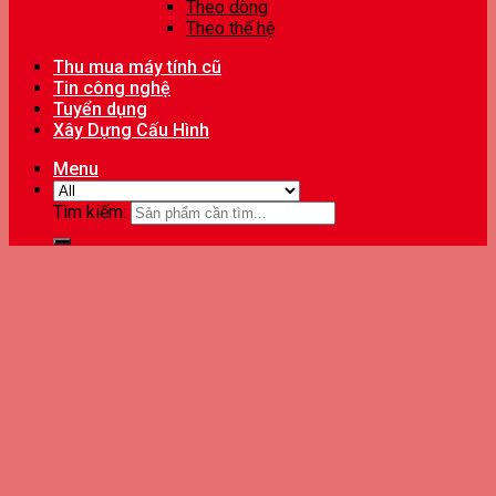
Theo dòng
Theo thế hệ
Thu mua máy tính cũ
Tin công nghệ
Tuyển dụng
Xây Dựng Cấu Hình
Menu
Tìm kiếm: