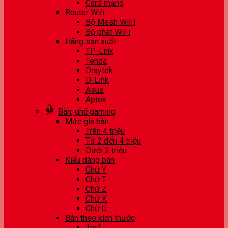
Card mạng
Router Wifi
Bộ Mesh WiFi
Bộ phát WiFi
Hãng sản xuất
TP-Link
Tenda
Draytek
D-Link
Asus
Aptek
Bàn, ghế gaming
Mức giá bàn
Trên 4 triệu
Từ 2 đến 4 triệu
Dưới 2 triệu
Kiểu dáng bàn
Chữ Y
Chữ T
Chữ Z
Chữ K
Chữ U
Bàn theo kích thước
1m4