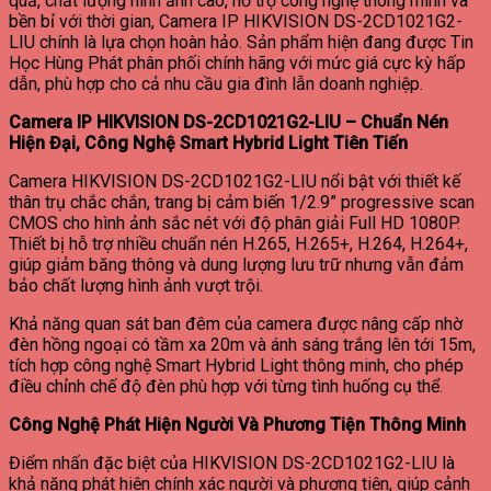
quả, chất lượng hình ảnh cao, hỗ trợ công nghệ thông minh và
bền bỉ với thời gian, Camera IP HIKVISION DS-2CD1021G2-
LIU chính là lựa chọn hoàn hảo. Sản phẩm hiện đang được Tin
Học Hùng Phát phân phối chính hãng với mức giá cực kỳ hấp
dẫn, phù hợp cho cả nhu cầu gia đình lẫn doanh nghiệp.
Camera IP HIKVISION DS-2CD1021G2-LIU – Chuẩn Nén
Hiện Đại, Công Nghệ Smart Hybrid Light Tiên Tiến
Camera HIKVISION DS-2CD1021G2-LIU nổi bật với thiết kế
thân trụ chắc chắn, trang bị cảm biến 1/2.9” progressive scan
CMOS cho hình ảnh sắc nét với độ phân giải Full HD 1080P.
Thiết bị hỗ trợ nhiều chuẩn nén H.265, H.265+, H.264, H.264+,
giúp giảm băng thông và dung lượng lưu trữ nhưng vẫn đảm
bảo chất lượng hình ảnh vượt trội.
Khả năng quan sát ban đêm của camera được nâng cấp nhờ
đèn hồng ngoại có tầm xa 20m và ánh sáng trắng lên tới 15m,
tích hợp công nghệ Smart Hybrid Light thông minh, cho phép
điều chỉnh chế độ đèn phù hợp với từng tình huống cụ thể.
Công Nghệ Phát Hiện Người Và Phương Tiện Thông Minh
Điểm nhấn đặc biệt của HIKVISION DS-2CD1021G2-LIU là
khả năng phát hiện chính xác người và phương tiện, giúp cảnh