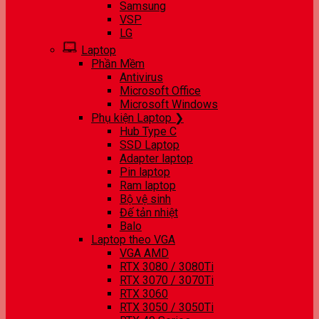
Samsung
VSP
LG
Laptop
Phần Mềm
Antivirus
Microsoft Office
Microsoft Windows
Phụ kiện Laptop ❯
Hub Type C
SSD Laptop
Adapter laptop
Pin laptop
Ram laptop
Bộ vệ sinh
Đế tản nhiệt
Balo
Laptop theo VGA
VGA AMD
RTX 3080 / 3080Ti
RTX 3070 / 3070Ti
RTX 3060
RTX 3050 / 3050Ti