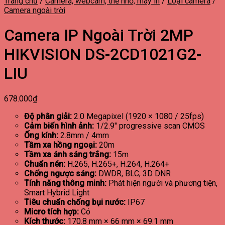
Trang chủ
/
Camera, webcam, thẻ nhớ, máy in
/
Loại camera
/
Camera ngoài trời
Camera IP Ngoài Trời 2MP
HIKVISION DS-2CD1021G2-
LIU
678.000
₫
Độ phân giải:
2.0 Megapixel (1920 × 1080 / 25fps)
Cảm biến hình ảnh:
1/2.9″ progressive scan CMOS
Ống kính:
2.8mm / 4mm
Tầm xa hồng ngoại:
20m
Tầm xa ánh sáng trắng:
15m
Chuẩn nén:
H.265, H.265+, H.264, H.264+
Chống ngược sáng:
DWDR, BLC, 3D DNR
Tính năng thông minh:
Phát hiện người và phương tiện,
Smart Hybrid Light
Tiêu chuẩn chống bụi nước:
IP67
Micro tích hợp:
Có
Kích thước:
170.8 mm × 66 mm × 69.1 mm