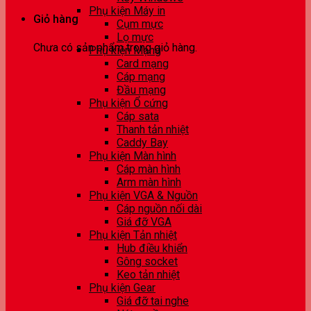
Phụ kiện Máy in
Giỏ hàng
Cụm mực
Lọ mực
Chưa có sản phẩm trong giỏ hàng.
Phụ kiện Mạng
Card mạng
Cáp mạng
Đầu mạng
Phụ kiện Ổ cứng
Cáp sata
Thanh tản nhiệt
Caddy Bay
Phụ kiện Màn hình
Cáp màn hình
Arm màn hình
Phụ kiện VGA & Nguồn
Cáp nguồn nối dài
Giá đỡ VGA
Phụ kiện Tản nhiệt
Hub điều khiển
Gông socket
Keo tản nhiệt
Phụ kiện Gear
Giá đỡ tai nghe