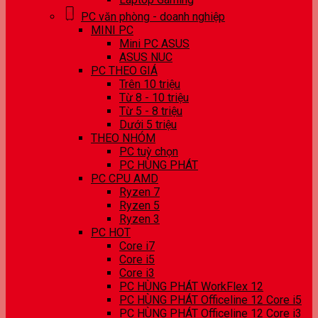
PC văn phòng - doanh nghiệp
MINI PC
Mini PC ASUS
ASUS NUC
PC THEO GIÁ
Trên 10 triệu
Từ 8 - 10 triệu
Từ 5 - 8 triệu
Dưới 5 triệu
THEO NHÓM
PC tuỳ chọn
PC HÙNG PHÁT
PC CPU AMD
Ryzen 7
Ryzen 5
Ryzen 3
PC HOT
Core i7
Core i5
Core i3
PC HÙNG PHÁT WorkFlex 12
PC HÙNG PHÁT Officeline 12 Core i5
PC HÙNG PHÁT Officeline 12 Core i3