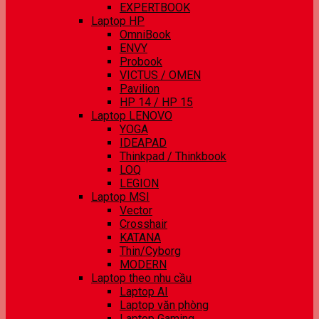
EXPERTBOOK
Laptop HP
OmniBook
ENVY
Probook
VICTUS / OMEN
Pavilion
HP 14 / HP 15
Laptop LENOVO
YOGA
IDEAPAD
Thinkpad / Thinkbook
LOQ
LEGION
Laptop MSI
Vector
Crosshair
KATANA
Thin/Cyborg
MODERN
Laptop theo nhu cầu
Laptop AI
Laptop văn phòng
Laptop Gaming