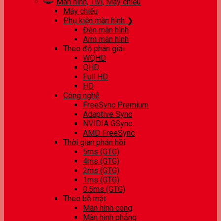
Màn hình, Tivi, Máy chiếu
Máy chiếu
Phụ kiện màn hình ❯
Đèn màn hình
Arm màn hình
Theo độ phân giải
WQHD
QHD
Full HD
HD
Công nghệ
FreeSync Premium
Adaptive Sync
NVIDIA GSync
AMD FreeSync
Thời gian phản hồi
5ms (GTG)
4ms (GTG)
2ms (GTG)
1ms (GTG)
0.5ms (GTG)
Theo bề mặt
Màn hình cong
Màn hình phẳng