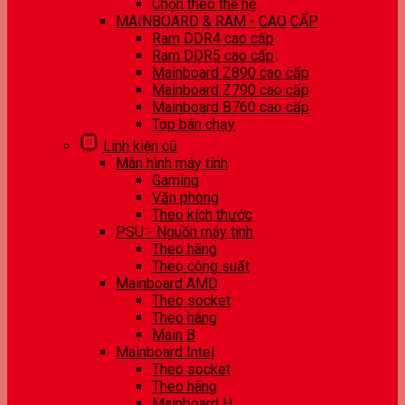
Chọn theo thế hệ
MAINBOARD & RAM - CAO CẤP
Ram DDR4 cao cấp
Ram DDR5 cao cấp
Mainboard Z890 cao cấp
Mainboard Z790 cao cấp
Mainboard B760 cao cấp
Top bán chạy
Linh kiện cũ
Màn hình máy tính
Gaming
Văn phòng
Theo kích thước
PSU - Nguồn máy tính
Theo hãng
Theo công suất
Mainboard AMD
Theo socket
Theo hãng
Main B
Mainboard Intel
Theo socket
Theo hãng
Mainboard H