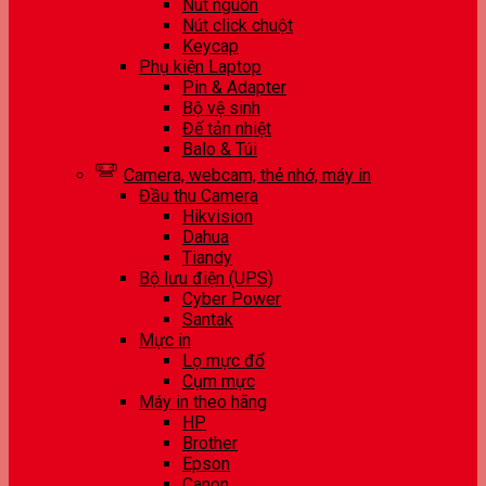
Nút nguồn
Nút click chuột
Keycap
Phụ kiện Laptop
Pin & Adapter
Bộ vệ sinh
Đế tản nhiệt
Balo & Túi
Camera, webcam, thẻ nhớ, máy in
Đầu thu Camera
Hikvision
Dahua
Tiandy
Bộ lưu điện (UPS)
Cyber Power
Santak
Mực in
Lọ mực đổ
Cụm mực
Máy in theo hãng
HP
Brother
Epson
Canon