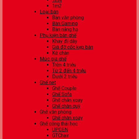
1m2
Loại bàn
Bàn văn phòng
Bàn Gaming
Bàn nâng hạ
Phụ kiện bàn ghế
Khay đi dây
Giá đỡ cốc kẹp bàn
Kê chân
Mức giá ghế
Trên 4 triệu
Từ 2 đến 4 triệu
Dưới 2 triệu
Ghế net
Ghế Couple
Ghế Sofa
Ghế chân xoay
Ghế chân quỳ
Ghế văn phòng
Ghế chân xoay
Ghế công thái học
UPGEN
GTChair