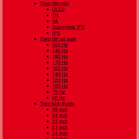
Theo tấm nền
OLED
TN
VA
Superclear IPS
IPS
Theo tần số quét
360 Hz
240 Hz
180 Hz
170 Hz
165 Hz
144 Hz
120 Hz
100 Hz
75 Hz
60 Hz
Theo kích thước
49 inch
34 inch
32 inch
27 inch
24 inch