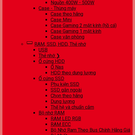
Nguồn 400W - 500W
Case - Thùng máy
Case theo hãng
Case Mini
Case Gaming 2 mặt kính (hồ cá)
Case Gaming 1 mặt kính
Case văn phòng
RAM, SSD, HDD, Thẻ nhớ
USB
Thẻ nhớ ❯
Ổ cứng HDD
Ổ Nas
HDD theo dung lượng
Ổ cứng SSD
Phụ kiện SSD
SSD gắn ngoài
Chọn theo hãng
Dung lượng
Thế hệ và chuẩn cắm
Bộ nhớ RAM
RAM LED RGB
RAM ECC
Bộ Nhớ Ram Theo Bus Chính Hãng Giá