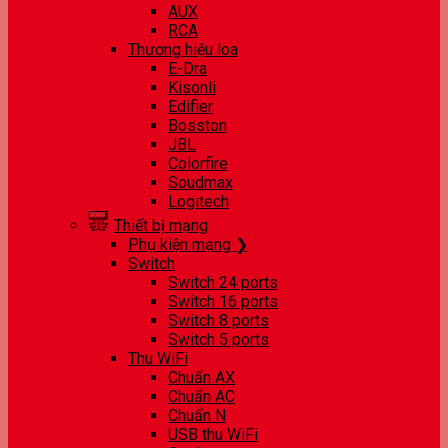
AUX
RCA
Thương hiệu loa
E-Dra
Kisonli
Edifier
Bosston
JBL
Colorfire
Soudmax
Logitech
Thiết bị mạng
Phụ kiện mạng ❯
Switch
Switch 24 ports
Switch 16 ports
Switch 8 ports
Switch 5 ports
Thu WiFi
Chuẩn AX
Chuẩn AC
Chuẩn N
USB thu WiFi