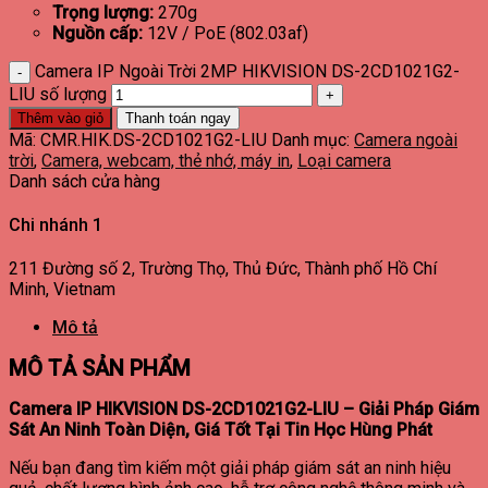
Trọng lượng:
270g
Nguồn cấp:
12V / PoE (802.03af)
Camera IP Ngoài Trời 2MP HIKVISION DS-2CD1021G2-
LIU số lượng
Thêm vào giỏ
Thanh toán ngay
Mã:
CMR.HIK.DS-2CD1021G2-LIU
Danh mục:
Camera ngoài
trời
,
Camera, webcam, thẻ nhớ, máy in
,
Loại camera
Danh sách cửa hàng
Chi nhánh 1
211 Đường số 2, Trường Thọ, Thủ Đức, Thành phố Hồ Chí
Minh, Vietnam
Mô tả
MÔ TẢ SẢN PHẨM
Camera IP HIKVISION DS-2CD1021G2-LIU – Giải Pháp Giám
Sát An Ninh Toàn Diện, Giá Tốt Tại Tin Học Hùng Phát
Nếu bạn đang tìm kiếm một giải pháp giám sát an ninh hiệu