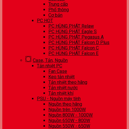
Trung cấp
Phổ thông
Cơ bản
PC HOT
PC HÙNG PHÁT Relaw
PC HÙNG PHÁT Eagle S
PC HÙNG PHÁT Pegasus A
PC HÙNG PHÁT Falcon D Plus
PC HÙNG PHÁT Falcon C
PC HÙNG PHÁT Falcon E
Case, Tản, Nguồn
Tản nhiệt PC
Fan Case
Keo tản nhiệt
Tản nhiệt theo hãng
Tản nhiệt nước
Tản nhiệt khí
PSU - Nguồn máy tính
Nguồn theo hãng
Nguồn trên 1000W
Nguồn 800W - 1000W
Nguồn 650W - 800W
Nguồn 550W - 650W