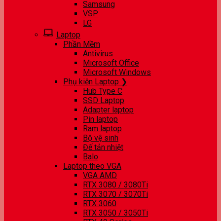
Samsung
VSP
LG
Laptop
Phần Mềm
Antivirus
Microsoft Office
Microsoft Windows
Phụ kiện Laptop ❯
Hub Type C
SSD Laptop
Adapter laptop
Pin laptop
Ram laptop
Bộ vệ sinh
Đế tản nhiệt
Balo
Laptop theo VGA
VGA AMD
RTX 3080 / 3080Ti
RTX 3070 / 3070Ti
RTX 3060
RTX 3050 / 3050Ti