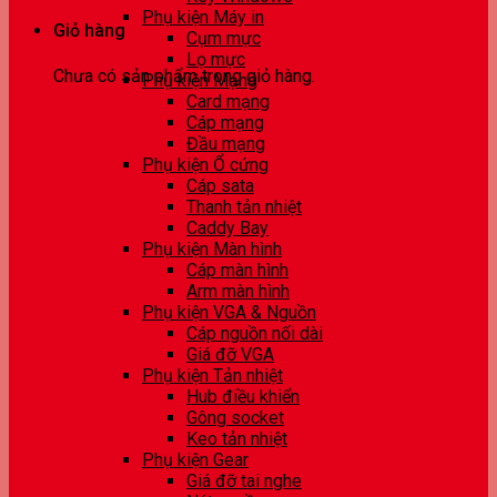
Phụ kiện Máy in
Giỏ hàng
Cụm mực
Lọ mực
Chưa có sản phẩm trong giỏ hàng.
Phụ kiện Mạng
Card mạng
Cáp mạng
Đầu mạng
Phụ kiện Ổ cứng
Cáp sata
Thanh tản nhiệt
Caddy Bay
Phụ kiện Màn hình
Cáp màn hình
Arm màn hình
Phụ kiện VGA & Nguồn
Cáp nguồn nối dài
Giá đỡ VGA
Phụ kiện Tản nhiệt
Hub điều khiển
Gông socket
Keo tản nhiệt
Phụ kiện Gear
Giá đỡ tai nghe