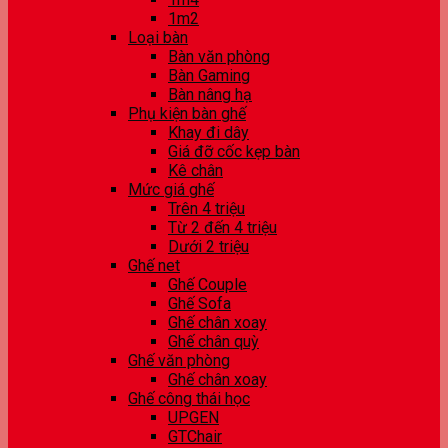
1m2
Loại bàn
Bàn văn phòng
Bàn Gaming
Bàn nâng hạ
Phụ kiện bàn ghế
Khay đi dây
Giá đỡ cốc kẹp bàn
Kê chân
Mức giá ghế
Trên 4 triệu
Từ 2 đến 4 triệu
Dưới 2 triệu
Ghế net
Ghế Couple
Ghế Sofa
Ghế chân xoay
Ghế chân quỳ
Ghế văn phòng
Ghế chân xoay
Ghế công thái học
UPGEN
GTChair