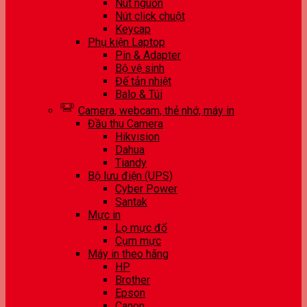
Nút nguồn
Nút click chuột
Keycap
Phụ kiện Laptop
Pin & Adapter
Bộ vệ sinh
Đế tản nhiệt
Balo & Túi
Camera, webcam, thẻ nhớ, máy in
Đầu thu Camera
Hikvision
Dahua
Tiandy
Bộ lưu điện (UPS)
Cyber Power
Santak
Mực in
Lọ mực đổ
Cụm mực
Máy in theo hãng
HP
Brother
Epson
Canon