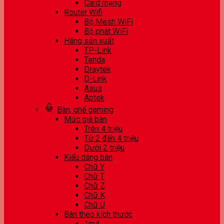
Card mạng
Router Wifi
Bộ Mesh WiFi
Bộ phát WiFi
Hãng sản xuất
TP-Link
Tenda
Draytek
D-Link
Asus
Aptek
Bàn, ghế gaming
Mức giá bàn
Trên 4 triệu
Từ 2 đến 4 triệu
Dưới 2 triệu
Kiểu dáng bàn
Chữ Y
Chữ T
Chữ Z
Chữ K
Chữ U
Bàn theo kích thước
1m4