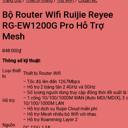
Trang chủ
/
Thiết bị mạng
/
Thu WiFi
/
Chuẩn AC
Bộ Router Wifi Ruijie Reyee
RG-EW1200G Pro Hỗ Trợ
Mesh
848.000
₫
Thông số kỹ thuật:
Loại thiết
Thiết bị Router Wifi
bị
– Tốc độ lên đến 1267Mbps
– Hỗ trợ 2 băng tần 2.4GHz và 5GHz
– Số lượng người dùng truy cập đồng thời đề xuất là
– 1 cổng 10/100/1000M WAN (Auto MDI/MDIX), 3 
Hỗ trợ
10/100/1000M LAN
– Hỗ trợ dịch vụ Ruijie Cloud miễn phí
– Hỗ trợ Mesh nhiều bộ Wifi với nhau.
– Hỗ trợ Roamming Layer 2
Nguồn
DC 12V/ 1.5A