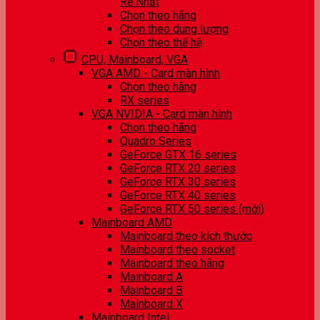
Rẻ Nhất
Chọn theo hãng
Chọn theo dung lượng
Chọn theo thế hệ
CPU, Mainboard, VGA
VGA AMD - Card màn hình
Chọn theo hãng
RX series
VGA NVIDIA - Card màn hình
Chọn theo hãng
Quadro Series
GeForce GTX 16 series
GeForce RTX 20 series
GeForce RTX 30 series
GeForce RTX 40 series
GeForce RTX 50 series (mới)
Mainboard AMD
Mainboard theo kích thước
Mainboard theo socket
Mainboard theo hãng
Mainboard A
Mainboard B
Mainboard X
Mainboard Intel