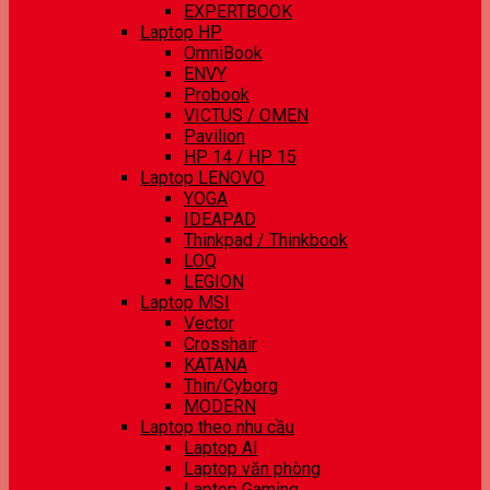
EXPERTBOOK
Laptop HP
OmniBook
ENVY
Probook
VICTUS / OMEN
Pavilion
HP 14 / HP 15
Laptop LENOVO
YOGA
IDEAPAD
Thinkpad / Thinkbook
LOQ
LEGION
Laptop MSI
Vector
Crosshair
KATANA
Thin/Cyborg
MODERN
Laptop theo nhu cầu
Laptop AI
Laptop văn phòng
Laptop Gaming