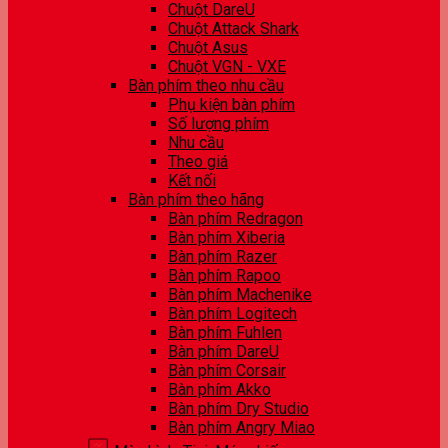
Chuột DareU
Chuột Attack Shark
Chuột Asus
Chuột VGN - VXE
Bàn phím theo nhu cầu
Phụ kiện bàn phím
Số lượng phím
Nhu cầu
Theo giá
Kết nối
Bàn phím theo hãng
Bàn phím Redragon
Bàn phím Xiberia
Bàn phím Razer
Bàn phím Rapoo
Bàn phím Machenike
Bàn phím Logitech
Bàn phím Fuhlen
Bàn phím DareU
Bàn phím Corsair
Bàn phím Akko
Bàn phím Dry Studio
Bàn phím Angry Miao