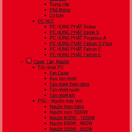
Trung cấp
Phổ thông
Cơ bản
PC HOT
PC HÙNG PHÁT Relaw
PC HÙNG PHÁT Eagle S
PC HÙNG PHÁT Pegasus A
PC HÙNG PHÁT Falcon D Plus
PC HÙNG PHÁT Falcon C
PC HÙNG PHÁT Falcon E
Case, Tản, Nguồn
Tản nhiệt PC
Fan Case
Keo tản nhiệt
Tản nhiệt theo hãng
Tản nhiệt nước
Tản nhiệt khí
PSU - Nguồn máy tính
Nguồn theo hãng
Nguồn trên 1000W
Nguồn 800W - 1000W
Nguồn 650W - 800W
Nguồn 550W - 650W