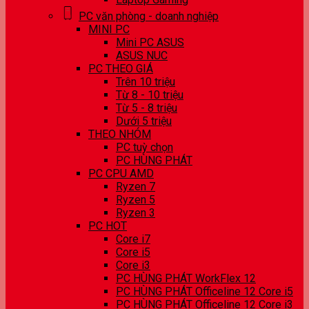
PC văn phòng - doanh nghiệp
MINI PC
Mini PC ASUS
ASUS NUC
PC THEO GIÁ
Trên 10 triệu
Từ 8 - 10 triệu
Từ 5 - 8 triệu
Dưới 5 triệu
THEO NHÓM
PC tuỳ chọn
PC HÙNG PHÁT
PC CPU AMD
Ryzen 7
Ryzen 5
Ryzen 3
PC HOT
Core i7
Core i5
Core i3
PC HÙNG PHÁT WorkFlex 12
PC HÙNG PHÁT Officeline 12 Core i5
PC HÙNG PHÁT Officeline 12 Core i3