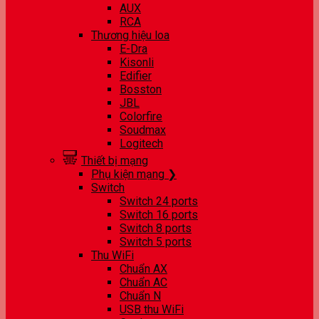
AUX
RCA
Thương hiệu loa
E-Dra
Kisonli
Edifier
Bosston
JBL
Colorfire
Soudmax
Logitech
Thiết bị mạng
Phụ kiện mạng ❯
Switch
Switch 24 ports
Switch 16 ports
Switch 8 ports
Switch 5 ports
Thu WiFi
Chuẩn AX
Chuẩn AC
Chuẩn N
USB thu WiFi