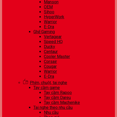
Manson
OEM
Sihoo
HyperWork
Warrior
E-Dra
Ghế Gaming
Vertagear
Speed HQ
Ducky
Centaur
Cooler Master
Corsair
Cougar
Warrior
E-Dra
Phím, chuột, tai nghe
Tay cầm game
Tay cầm Rapoo
Tay cầm Dareu
Tay cầm Machenike
Tai nghe theo nhu cầu
Nhu cầu