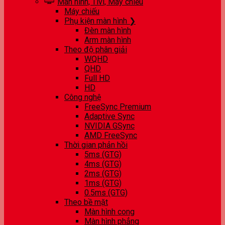
Màn hình, Tivi, Máy chiếu
Máy chiếu
Phụ kiện màn hình ❯
Đèn màn hình
Arm màn hình
Theo độ phân giải
WQHD
QHD
Full HD
HD
Công nghệ
FreeSync Premium
Adaptive Sync
NVIDIA GSync
AMD FreeSync
Thời gian phản hồi
5ms (GTG)
4ms (GTG)
2ms (GTG)
1ms (GTG)
0.5ms (GTG)
Theo bề mặt
Màn hình cong
Màn hình phẳng