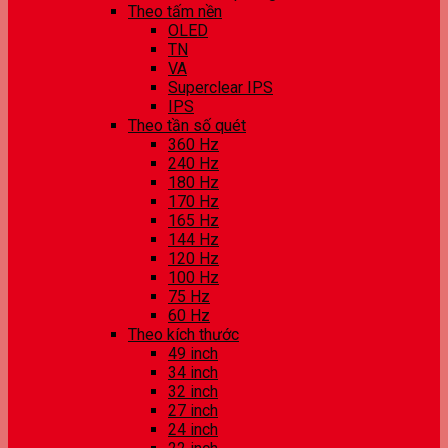
Theo tấm nền
OLED
TN
VA
Superclear IPS
IPS
Theo tần số quét
360 Hz
240 Hz
180 Hz
170 Hz
165 Hz
144 Hz
120 Hz
100 Hz
75 Hz
60 Hz
Theo kích thước
49 inch
34 inch
32 inch
27 inch
24 inch