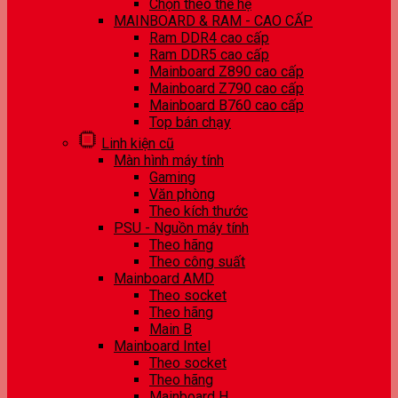
Chọn theo thế hệ
MAINBOARD & RAM - CAO CẤP
Ram DDR4 cao cấp
Ram DDR5 cao cấp
Mainboard Z890 cao cấp
Mainboard Z790 cao cấp
Mainboard B760 cao cấp
Top bán chạy
Linh kiện cũ
Màn hình máy tính
Gaming
Văn phòng
Theo kích thước
PSU - Nguồn máy tính
Theo hãng
Theo công suất
Mainboard AMD
Theo socket
Theo hãng
Main B
Mainboard Intel
Theo socket
Theo hãng
Mainboard H