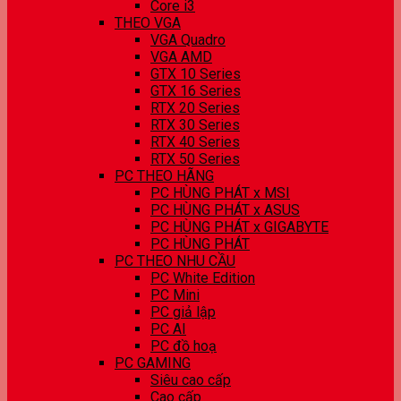
Core i3
THEO VGA
VGA Quadro
VGA AMD
GTX 10 Series
GTX 16 Series
RTX 20 Series
RTX 30 Series
RTX 40 Series
RTX 50 Series
PC THEO HÃNG
PC HÙNG PHÁT x MSI
PC HÙNG PHÁT x ASUS
PC HÙNG PHÁT x GIGABYTE
PC HÙNG PHÁT
PC THEO NHU CẦU
PC White Edition
PC Mini
PC giả lập
PC AI
PC đồ hoạ
PC GAMING
Siêu cao cấp
Cao cấp