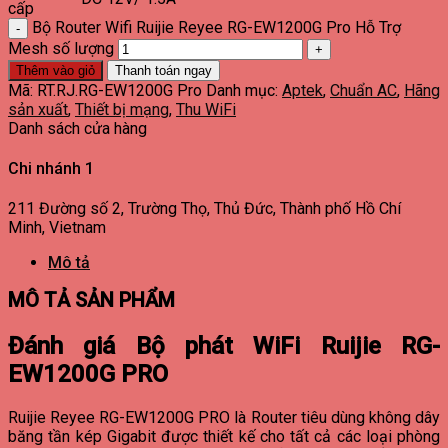
cấp
Bộ Router Wifi Ruijie Reyee RG-EW1200G Pro Hỗ Trợ
Mesh số lượng
Thêm vào giỏ
Thanh toán ngay
Mã:
RT.RJ.RG-EW1200G Pro
Danh mục:
Aptek
,
Chuẩn AC
,
Hãng
sản xuất
,
Thiết bị mạng
,
Thu WiFi
Danh sách cửa hàng
Chi nhánh 1
211 Đường số 2, Trường Thọ, Thủ Đức, Thành phố Hồ Chí
Minh, Vietnam
Mô tả
MÔ TẢ SẢN PHẨM
Đánh giá Bộ phát WiFi Ruijie RG-
EW1200G PRO
Ruijie Reyee RG-EW1200G PRO là Router tiêu dùng không dây
băng tần kép Gigabit được thiết kế cho tất cả các loại phòng