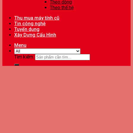
Theo dòng
Theo thế hệ
Thu mua máy tính cũ
Tin công nghệ
Tuyển dụng
Xây Dựng Cấu Hình
Menu
Tìm kiếm: