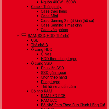
Nguồn 400W - 500W
Case - Thùng máy
Case theo hãng
Case Mini
Case Gaming 2 mặt kính (hồ cá)
Case Gaming 1 mặt kính
Case văn phòng
RAM, SSD, HDD, Thẻ nhớ
USB
Thẻ nhớ ❯
Ổ cứng HDD
Ổ Nas
HDD theo dung lượng
Ổ cứng SSD
Phụ kiện SSD
SSD gắn ngoài
Chọn theo hãng
Dung lượng
Thế hệ và chuẩn cắm
Bộ nhớ RAM
RAM LED RGB
RAM ECC
Bộ Nhớ Ram Theo Bus Chính Hãng Giá