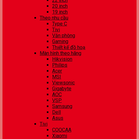
22 inch
20 inch
19 inch
Theo nhu cầu
Type C
Tivi
Văn phòng
Gaming
Thiết kế đồ hoạ
Màn hình theo hãng
Hikvision
Philips
Acer
MSI
Viewsonic
Gigabyte
AOC
VSP
Samsung
Dell
Asus
Tivi
COOCAA
Xiaomi