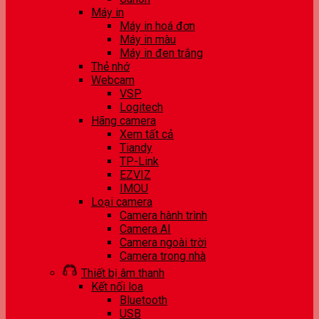
Máy in
Máy in hoá đơn
Máy in màu
Máy in đen trắng
Thẻ nhớ
Webcam
VSP
Logitech
Hãng camera
Xem tất cả
Tiandy
TP-Link
EZVIZ
IMOU
Loại camera
Camera hành trình
Camera AI
Camera ngoài trời
Camera trong nhà
Thiết bị âm thanh
Kết nối loa
Bluetooth
USB