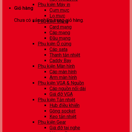
Phụ kiện Máy in
Giỏ hàng
Cụm mực
Lọ mực
Chưa có sản phẩm trong giỏ hàng.
Phụ kiện Mạng
Card mạng
Cáp mạng
Đầu mạng
Phụ kiện Ổ cứng
Cáp sata
Thanh tản nhiệt
Caddy Bay
Phụ kiện Màn hình
Cáp màn hình
Arm màn hình
Phụ kiện VGA & Nguồn
Cáp nguồn nối dài
Giá đỡ VGA
Phụ kiện Tản nhiệt
Hub điều khiển
Gông socket
Keo tản nhiệt
Phụ kiện Gear
Giá đỡ tai nghe