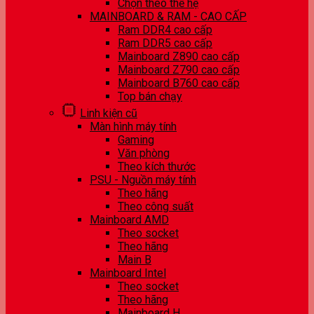
Chọn theo thế hệ
MAINBOARD & RAM - CAO CẤP
Ram DDR4 cao cấp
Ram DDR5 cao cấp
Mainboard Z890 cao cấp
Mainboard Z790 cao cấp
Mainboard B760 cao cấp
Top bán chạy
Linh kiện cũ
Màn hình máy tính
Gaming
Văn phòng
Theo kích thước
PSU - Nguồn máy tính
Theo hãng
Theo công suất
Mainboard AMD
Theo socket
Theo hãng
Main B
Mainboard Intel
Theo socket
Theo hãng
Mainboard H