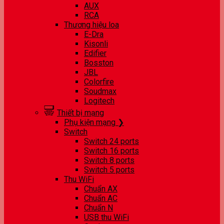
AUX
RCA
Thương hiệu loa
E-Dra
Kisonli
Edifier
Bosston
JBL
Colorfire
Soudmax
Logitech
Thiết bị mạng
Phụ kiện mạng ❯
Switch
Switch 24 ports
Switch 16 ports
Switch 8 ports
Switch 5 ports
Thu WiFi
Chuẩn AX
Chuẩn AC
Chuẩn N
USB thu WiFi