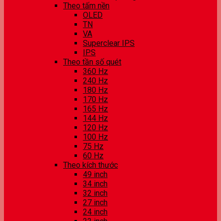
Theo tấm nền
OLED
TN
VA
Superclear IPS
IPS
Theo tần số quét
360 Hz
240 Hz
180 Hz
170 Hz
165 Hz
144 Hz
120 Hz
100 Hz
75 Hz
60 Hz
Theo kích thước
49 inch
34 inch
32 inch
27 inch
24 inch