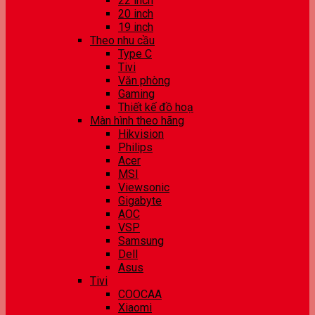
22 inch
20 inch
19 inch
Theo nhu cầu
Type C
Tivi
Văn phòng
Gaming
Thiết kế đồ hoạ
Màn hình theo hãng
Hikvision
Philips
Acer
MSI
Viewsonic
Gigabyte
AOC
VSP
Samsung
Dell
Asus
Tivi
COOCAA
Xiaomi