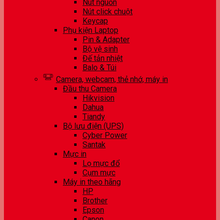
Nút nguồn
Nút click chuột
Keycap
Phụ kiện Laptop
Pin & Adapter
Bộ vệ sinh
Đế tản nhiệt
Balo & Túi
Camera, webcam, thẻ nhớ, máy in
Đầu thu Camera
Hikvision
Dahua
Tiandy
Bộ lưu điện (UPS)
Cyber Power
Santak
Mực in
Lọ mực đổ
Cụm mực
Máy in theo hãng
HP
Brother
Epson
Canon