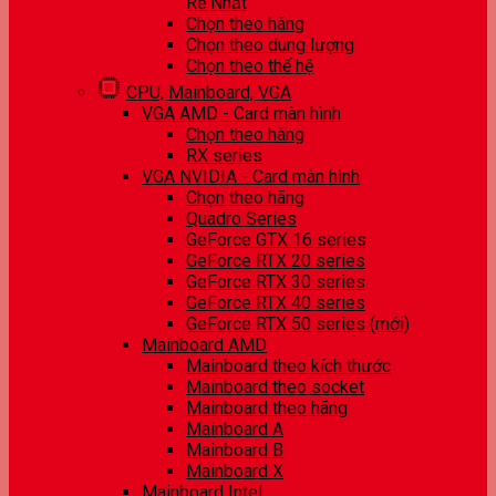
Rẻ Nhất
Chọn theo hãng
Chọn theo dung lượng
Chọn theo thế hệ
CPU, Mainboard, VGA
VGA AMD - Card màn hình
Chọn theo hãng
RX series
VGA NVIDIA - Card màn hình
Chọn theo hãng
Quadro Series
GeForce GTX 16 series
GeForce RTX 20 series
GeForce RTX 30 series
GeForce RTX 40 series
GeForce RTX 50 series (mới)
Mainboard AMD
Mainboard theo kích thước
Mainboard theo socket
Mainboard theo hãng
Mainboard A
Mainboard B
Mainboard X
Mainboard Intel