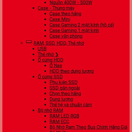
Nguồn 400W - 500W
Case - Thùng máy
Case theo hãng
Case Mini
Case Gaming 2 mặt kính (hồ cá)
Case Gaming 1 mặt kính
Case văn phòng
RAM, SSD, HDD, Thẻ nhớ
USB
Thẻ nhớ ❯
Ổ cứng HDD
Ổ Nas
HDD theo dung lượng
Ổ cứng SSD
Phụ kiện SSD
SSD gắn ngoài
Chọn theo hãng
Dung lượng
Thế hệ và chuẩn cắm
Bộ nhớ RAM
RAM LED RGB
RAM ECC
Bộ Nhớ Ram Theo Bus Chính Hãng Giá