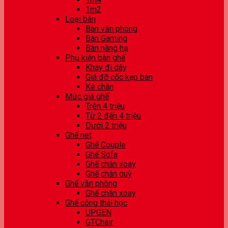
1m2
Loại bàn
Bàn văn phòng
Bàn Gaming
Bàn nâng hạ
Phụ kiện bàn ghế
Khay đi dây
Giá đỡ cốc kẹp bàn
Kê chân
Mức giá ghế
Trên 4 triệu
Từ 2 đến 4 triệu
Dưới 2 triệu
Ghế net
Ghế Couple
Ghế Sofa
Ghế chân xoay
Ghế chân quỳ
Ghế văn phòng
Ghế chân xoay
Ghế công thái học
UPGEN
GTChair