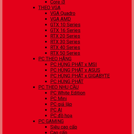
Core i3
THEO VGA
VGA Quadro
VGA AMD
GTX 10 Series
GTX 16 Series
RTX 20 Series
RTX 30 Series
RTX 40 Series
RTX 50 Series
PC THEO HÃNG
PC HÙNG PHÁT x MSI
PC HÙNG PHÁT x ASUS
PC HÙNG PHÁT x GIGABYTE
PC HÙNG PHÁT
PC THEO NHU CẦU
PC White Edition
PC Mini
PC giả lập
PC AI
PC đồ hoạ
PC GAMING
Siêu cao cấp
Cao cấp