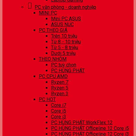
PC văn phòng - doanh nghiệp
MINI PC
Mini PC ASUS
ASUS NUC
PC THEO GIÁ
Trên 10 triệu
Từ 8 - 10 triệu
Từ 5 - 8 triệu
Dưới 5 triệu
THEO NHÓM
PC tuỳ chọn
PC HÙNG PHÁT
PC CPU AMD
Ryzen 7
Ryzen 5
Ryzen 3
PC HOT
Core i7
Core i5
Core i3
PC HÙNG PHÁT WorkFlex 12
PC HÙNG PHÁT Officeline 12 Core i5
PC HÙNG PHÁT Officeline 12 Core i3