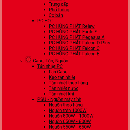
Trung cấp
Phổ thông
Cơ bản
PC HOT
PC HÙNG PHÁT Relaw
PC HÙNG PHÁT Eagle S
PC HÙNG PHÁT Pegasus A
PC HÙNG PHÁT Falcon D Plus
PC HÙNG PHÁT Falcon C
PC HÙNG PHÁT Falcon E
Case, Tản, Nguồn
Tản nhiệt PC
Fan Case
Keo tản nhiệt
Tản nhiệt theo hãng
Tản nhiệt nước
Tản nhiệt khí
PSU - Nguồn máy tính
Nguồn theo hãng
Nguồn trên 1000W
Nguồn 800W - 1000W
Nguồn 650W - 800W
Nguồn 550W - 650W