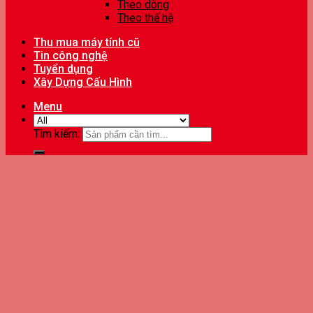
Theo dòng
Theo thế hệ
Thu mua máy tính cũ
Tin công nghệ
Tuyển dụng
Xây Dựng Cấu Hình
Menu
Tìm kiếm: