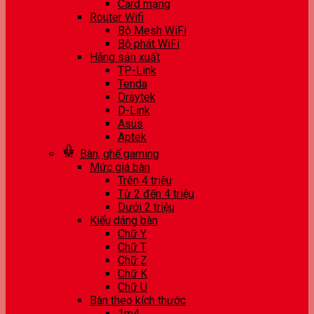
Card mạng
Router Wifi
Bộ Mesh WiFi
Bộ phát WiFi
Hãng sản xuất
TP-Link
Tenda
Draytek
D-Link
Asus
Aptek
Bàn, ghế gaming
Mức giá bàn
Trên 4 triệu
Từ 2 đến 4 triệu
Dưới 2 triệu
Kiểu dáng bàn
Chữ Y
Chữ T
Chữ Z
Chữ K
Chữ U
Bàn theo kích thước
1m4