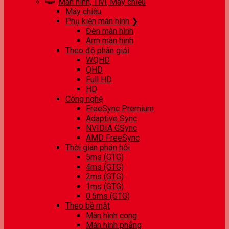
Màn hình, Tivi, Máy chiếu
Máy chiếu
Phụ kiện màn hình ❯
Đèn màn hình
Arm màn hình
Theo độ phân giải
WQHD
QHD
Full HD
HD
Công nghệ
FreeSync Premium
Adaptive Sync
NVIDIA GSync
AMD FreeSync
Thời gian phản hồi
5ms (GTG)
4ms (GTG)
2ms (GTG)
1ms (GTG)
0.5ms (GTG)
Theo bề mặt
Màn hình cong
Màn hình phẳng