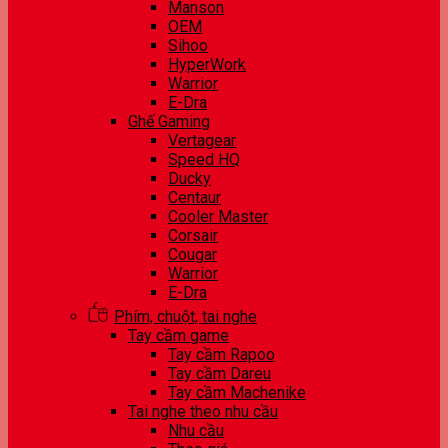
Manson
OEM
Sihoo
HyperWork
Warrior
E-Dra
Ghế Gaming
Vertagear
Speed HQ
Ducky
Centaur
Cooler Master
Corsair
Cougar
Warrior
E-Dra
Phím, chuột, tai nghe
Tay cầm game
Tay cầm Rapoo
Tay cầm Dareu
Tay cầm Machenike
Tai nghe theo nhu cầu
Nhu cầu