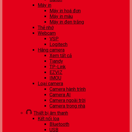
Máy in
Máy in hoá đơn
Máy in màu
Máy in đen trắng
Thẻ nhớ
Webcam
VSP
Logitech
Hãng camera
Xem tất cả
Tiandy
TP-Link
EZVIZ
IMOU
Loại camera
Camera hành trình
Camera AI
Camera ngoài trời
Camera trong nhà
Thiết bị âm thanh
Kết nối loa
Bluetooth
USB