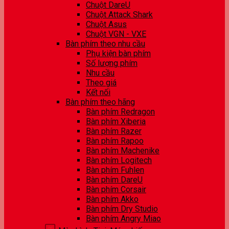
Chuột DareU
Chuột Attack Shark
Chuột Asus
Chuột VGN - VXE
Bàn phím theo nhu cầu
Phụ kiện bàn phím
Số lượng phím
Nhu cầu
Theo giá
Kết nối
Bàn phím theo hãng
Bàn phím Redragon
Bàn phím Xiberia
Bàn phím Razer
Bàn phím Rapoo
Bàn phím Machenike
Bàn phím Logitech
Bàn phím Fuhlen
Bàn phím DareU
Bàn phím Corsair
Bàn phím Akko
Bàn phím Dry Studio
Bàn phím Angry Miao