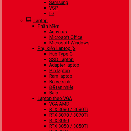
Samsung
VSP
LG
Laptop
Phần Mềm
Antivirus
Microsoft Office
Microsoft Windows
Phụ kiện Laptop ❯
Hub Type C
SSD Laptop
Adapter laptop
Pin laptop
Ram laptop
Bộ vệ sinh
Đế tản nhiệt
Balo
Laptop theo VGA
VGA AMD
RTX 3080 / 3080Ti
RTX 3070 / 3070Ti
RTX 3060
RTX 3050 / 3050Ti