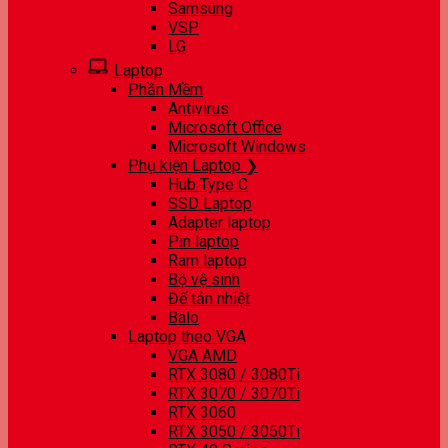
Samsung
VSP
LG
Laptop
Phần Mềm
Antivirus
Microsoft Office
Microsoft Windows
Phụ kiện Laptop ❯
Hub Type C
SSD Laptop
Adapter laptop
Pin laptop
Ram laptop
Bộ vệ sinh
Đế tản nhiệt
Balo
Laptop theo VGA
VGA AMD
RTX 3080 / 3080Ti
RTX 3070 / 3070Ti
RTX 3060
RTX 3050 / 3050Ti