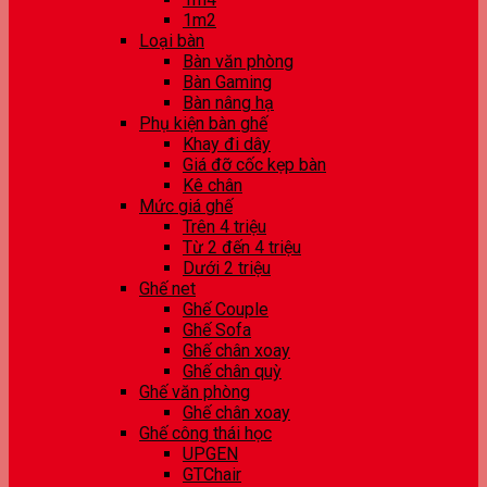
1m2
Loại bàn
Bàn văn phòng
Bàn Gaming
Bàn nâng hạ
Phụ kiện bàn ghế
Khay đi dây
Giá đỡ cốc kẹp bàn
Kê chân
Mức giá ghế
Trên 4 triệu
Từ 2 đến 4 triệu
Dưới 2 triệu
Ghế net
Ghế Couple
Ghế Sofa
Ghế chân xoay
Ghế chân quỳ
Ghế văn phòng
Ghế chân xoay
Ghế công thái học
UPGEN
GTChair