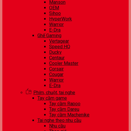
Manson
OEM
Sihoo
HyperWork
Warrior
E-Dra
Ghế Gaming
Vertagear
Speed HQ
Ducky
Centaur
Cooler Master
Corsair
Cougar
Warrior
E-Dra
Phím, chuột, tai nghe
Tay cầm game
Tay cầm Rapoo
Tay cầm Dareu
Tay cầm Machenike
Tai nghe theo nhu cầu
Nhu cầu