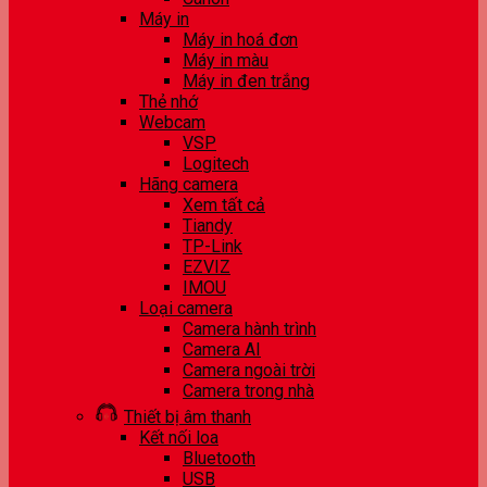
Máy in
Máy in hoá đơn
Máy in màu
Máy in đen trắng
Thẻ nhớ
Webcam
VSP
Logitech
Hãng camera
Xem tất cả
Tiandy
TP-Link
EZVIZ
IMOU
Loại camera
Camera hành trình
Camera AI
Camera ngoài trời
Camera trong nhà
Thiết bị âm thanh
Kết nối loa
Bluetooth
USB