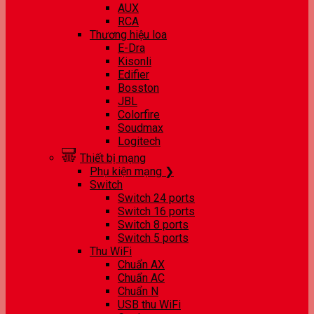
AUX
RCA
Thương hiệu loa
E-Dra
Kisonli
Edifier
Bosston
JBL
Colorfire
Soudmax
Logitech
Thiết bị mạng
Phụ kiện mạng ❯
Switch
Switch 24 ports
Switch 16 ports
Switch 8 ports
Switch 5 ports
Thu WiFi
Chuẩn AX
Chuẩn AC
Chuẩn N
USB thu WiFi