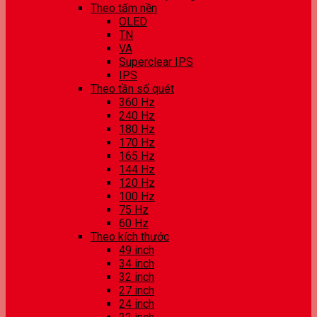
Theo tấm nền
OLED
TN
VA
Superclear IPS
IPS
Theo tần số quét
360 Hz
240 Hz
180 Hz
170 Hz
165 Hz
144 Hz
120 Hz
100 Hz
75 Hz
60 Hz
Theo kích thước
49 inch
34 inch
32 inch
27 inch
24 inch