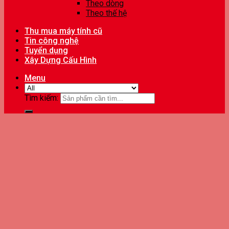
Theo dòng
Theo thế hệ
Thu mua máy tính cũ
Tin công nghệ
Tuyển dụng
Xây Dựng Cấu Hình
Menu
Tìm kiếm: