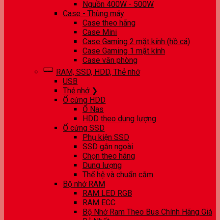
Nguồn 400W - 500W
Case - Thùng máy
Case theo hãng
Case Mini
Case Gaming 2 mặt kính (hồ cá)
Case Gaming 1 mặt kính
Case văn phòng
RAM, SSD, HDD, Thẻ nhớ
USB
Thẻ nhớ ❯
Ổ cứng HDD
Ổ Nas
HDD theo dung lượng
Ổ cứng SSD
Phụ kiện SSD
SSD gắn ngoài
Chọn theo hãng
Dung lượng
Thế hệ và chuẩn cắm
Bộ nhớ RAM
RAM LED RGB
RAM ECC
Bộ Nhớ Ram Theo Bus Chính Hãng Giá