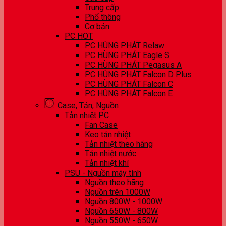
Trung cấp
Phổ thông
Cơ bản
PC HOT
PC HÙNG PHÁT Relaw
PC HÙNG PHÁT Eagle S
PC HÙNG PHÁT Pegasus A
PC HÙNG PHÁT Falcon D Plus
PC HÙNG PHÁT Falcon C
PC HÙNG PHÁT Falcon E
Case, Tản, Nguồn
Tản nhiệt PC
Fan Case
Keo tản nhiệt
Tản nhiệt theo hãng
Tản nhiệt nước
Tản nhiệt khí
PSU - Nguồn máy tính
Nguồn theo hãng
Nguồn trên 1000W
Nguồn 800W - 1000W
Nguồn 650W - 800W
Nguồn 550W - 650W