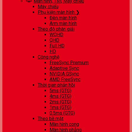
Màn hình, Tivi, Máy chiếu
Máy chiếu
Phụ kiện màn hình ❯
Đèn màn hình
Arm màn hình
Theo độ phân giải
WQHD
QHD
Full HD
HD
Công nghệ
FreeSync Premium
Adaptive Sync
NVIDIA GSync
AMD FreeSync
Thời gian phản hồi
5ms (GTG)
4ms (GTG)
2ms (GTG)
1ms (GTG)
0.5ms (GTG)
Theo bề mặt
Màn hình cong
Màn hình phẳng