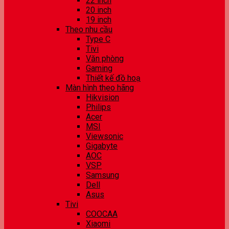
22 inch
20 inch
19 inch
Theo nhu cầu
Type C
Tivi
Văn phòng
Gaming
Thiết kế đồ hoạ
Màn hình theo hãng
Hikvision
Philips
Acer
MSI
Viewsonic
Gigabyte
AOC
VSP
Samsung
Dell
Asus
Tivi
COOCAA
Xiaomi