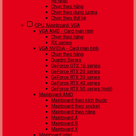
Rẻ Nhất
Chọn theo hãng
Chọn theo dung lượng
Chọn theo thế hệ
CPU, Mainboard, VGA
VGA AMD - Card màn hình
Chọn theo hãng
RX series
VGA NVIDIA - Card màn hình
Chọn theo hãng
Quadro Series
GeForce GTX 16 series
GeForce RTX 20 series
GeForce RTX 30 series
GeForce RTX 40 series
GeForce RTX 50 series (mới)
Mainboard AMD
Mainboard theo kích thước
Mainboard theo socket
Mainboard theo hãng
Mainboard A
Mainboard B
Mainboard X
Mainboard Intel