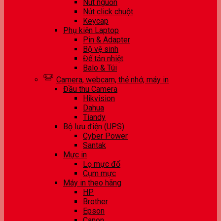
Nút nguồn
Nút click chuột
Keycap
Phụ kiện Laptop
Pin & Adapter
Bộ vệ sinh
Đế tản nhiệt
Balo & Túi
Camera, webcam, thẻ nhớ, máy in
Đầu thu Camera
Hikvision
Dahua
Tiandy
Bộ lưu điện (UPS)
Cyber Power
Santak
Mực in
Lọ mực đổ
Cụm mực
Máy in theo hãng
HP
Brother
Epson
Canon