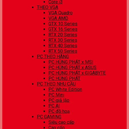
Core i3
THEO VGA
VGA Quadro
VGA AMD
GTX 10 Series
GTX 16 Series
RTX 20 Series
RTX 30 Series
RTX 40 Series
RTX 50 Series
PC THEO HÃNG
PC HÙNG PHÁT x MSI
PC HÙNG PHÁT x ASUS
PC HÙNG PHÁT x GIGABYTE
PC HÙNG PHÁT
PC THEO NHU CẦU
PC White Edition
PC Mini
PC giả lập
PC AI
PC đồ hoạ
PC GAMING
Siêu cao cấp
Cao cấp