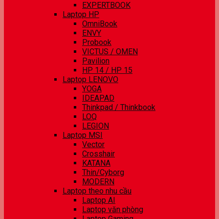
EXPERTBOOK
Laptop HP
OmniBook
ENVY
Probook
VICTUS / OMEN
Pavilion
HP 14 / HP 15
Laptop LENOVO
YOGA
IDEAPAD
Thinkpad / Thinkbook
LOQ
LEGION
Laptop MSI
Vector
Crosshair
KATANA
Thin/Cyborg
MODERN
Laptop theo nhu cầu
Laptop AI
Laptop văn phòng
Laptop Gaming