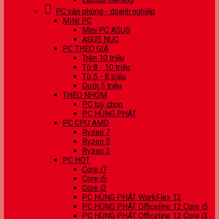
PC văn phòng - doanh nghiệp
MINI PC
Mini PC ASUS
ASUS NUC
PC THEO GIÁ
Trên 10 triệu
Từ 8 - 10 triệu
Từ 5 - 8 triệu
Dưới 5 triệu
THEO NHÓM
PC tuỳ chọn
PC HÙNG PHÁT
PC CPU AMD
Ryzen 7
Ryzen 5
Ryzen 3
PC HOT
Core i7
Core i5
Core i3
PC HÙNG PHÁT WorkFlex 12
PC HÙNG PHÁT Officeline 12 Core i5
PC HÙNG PHÁT Officeline 12 Core i3