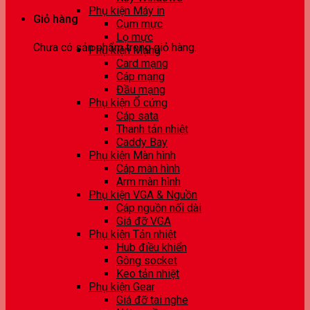
Phụ kiện Máy in
Giỏ hàng
Cụm mực
Lọ mực
Chưa có sản phẩm trong giỏ hàng.
Phụ kiện Mạng
Card mạng
Cáp mạng
Đầu mạng
Phụ kiện Ổ cứng
Cáp sata
Thanh tản nhiệt
Caddy Bay
Phụ kiện Màn hình
Cáp màn hình
Arm màn hình
Phụ kiện VGA & Nguồn
Cáp nguồn nối dài
Giá đỡ VGA
Phụ kiện Tản nhiệt
Hub điều khiển
Gông socket
Keo tản nhiệt
Phụ kiện Gear
Giá đỡ tai nghe