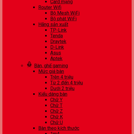
Card mạng
Router Wifi
Bộ Mesh WiFi
Bộ phát WiFi
Hãng sản xuất
TP-Link
Tenda
Draytek
D-Link
Asus
Aptek
Bàn, ghế gaming
Mức giá bàn
Trên 4 triệu
Từ 2 đến 4 triệu
Dưới 2 triệu
Kiểu dáng bàn
Chữ Y
Chữ T
Chữ Z
Chữ K
Chữ U
Bàn theo kích thước
1m4