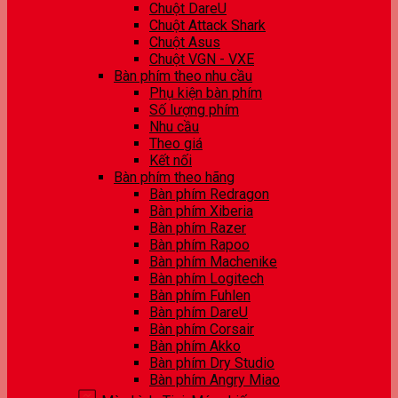
Chuột DareU
Chuột Attack Shark
Chuột Asus
Chuột VGN - VXE
Bàn phím theo nhu cầu
Phụ kiện bàn phím
Số lượng phím
Nhu cầu
Theo giá
Kết nối
Bàn phím theo hãng
Bàn phím Redragon
Bàn phím Xiberia
Bàn phím Razer
Bàn phím Rapoo
Bàn phím Machenike
Bàn phím Logitech
Bàn phím Fuhlen
Bàn phím DareU
Bàn phím Corsair
Bàn phím Akko
Bàn phím Dry Studio
Bàn phím Angry Miao