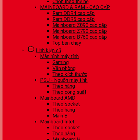
Chọn theo thế hệ
MAINBOARD & RAM - CAO CẤP
Ram DDR4 cao cấp
Ram DDR5 cao cấp
Mainboard Z890 cao cấp
Mainboard Z790 cao cấp
Mainboard B760 cao cấp
Top bán chạy
Linh kiện cũ
Màn hình máy tính
Gaming
Văn phòng
Theo kích thước
PSU - Nguồn máy tính
Theo hãng
Theo công suất
Mainboard AMD
Theo socket
Theo hãng
Main B
Mainboard Intel
Theo socket
Theo hãng
Mainboard H