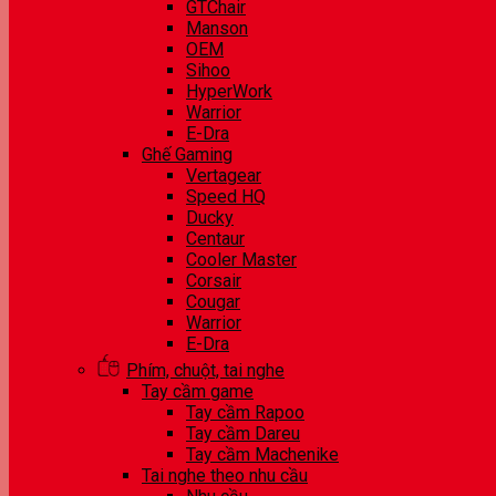
GTChair
Manson
OEM
Sihoo
HyperWork
Warrior
E-Dra
Ghế Gaming
Vertagear
Speed HQ
Ducky
Centaur
Cooler Master
Corsair
Cougar
Warrior
E-Dra
Phím, chuột, tai nghe
Tay cầm game
Tay cầm Rapoo
Tay cầm Dareu
Tay cầm Machenike
Tai nghe theo nhu cầu