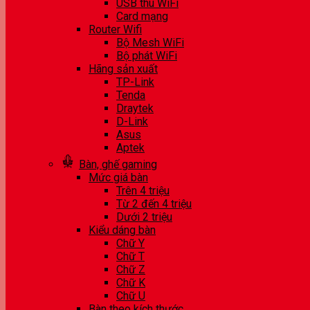
USB thu WiFi
Card mạng
Router Wifi
Bộ Mesh WiFi
Bộ phát WiFi
Hãng sản xuất
TP-Link
Tenda
Draytek
D-Link
Asus
Aptek
Bàn, ghế gaming
Mức giá bàn
Trên 4 triệu
Từ 2 đến 4 triệu
Dưới 2 triệu
Kiểu dáng bàn
Chữ Y
Chữ T
Chữ Z
Chữ K
Chữ U
Bàn theo kích thước