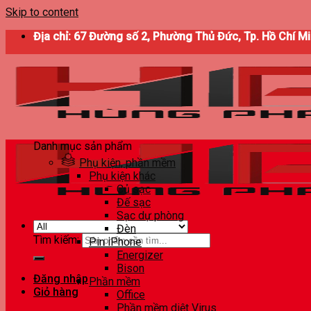
Skip to content
Địa chỉ: 67 Đường số 2, Phường Thủ Đức, Tp. Hồ Chí M
Danh mục sản phẩm
Phụ kiện, phần mềm
Phụ kiện khác
Củ sạc
Đế sạc
Sạc dự phòng
Đèn
Tìm kiếm:
Pin iPhone
Energizer
Bison
Đăng nhập
Phần mềm
Giỏ hàng
Office
Phần mềm diệt Virus