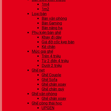
1m4
1m2
Loại bàn
Bàn văn phòng
Bàn Gaming
Bàn nâng hạ
Phụ kiện bàn ghế
Khay đi dây
Giá đỡ cốc kẹp bàn
Kê chân
Mức giá ghế
Trên 4 triệu
Từ 2 đến 4 triệu
Dưới 2 triệu
Ghế net
Ghế Couple
Ghế Sofa
Ghế chân xoay
Ghế chân quỳ
Ghế văn phòng
Ghế chân xoay
Ghế công thái học
UPGEN