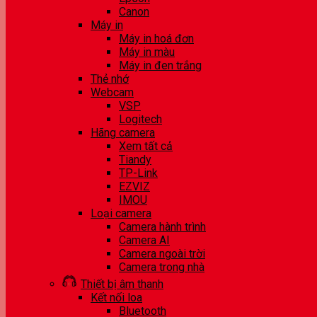
Canon
Máy in
Máy in hoá đơn
Máy in màu
Máy in đen trắng
Thẻ nhớ
Webcam
VSP
Logitech
Hãng camera
Xem tất cả
Tiandy
TP-Link
EZVIZ
IMOU
Loại camera
Camera hành trình
Camera AI
Camera ngoài trời
Camera trong nhà
Thiết bị âm thanh
Kết nối loa
Bluetooth