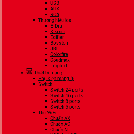
USB
AUX
RCA
Thương hiệu loa
E-Dra
Kisonli
Edifier
Bosston
JBL
Colorfire
Soudmax
Logitech
Thiết bị mạng
Phụ kiện mạng ❯
Switch
Switch 24 ports
Switch 16 ports
Switch 8 ports
Switch 5 ports
Thu WiFi
Chuẩn AX
Chuẩn AC
Chuẩn N