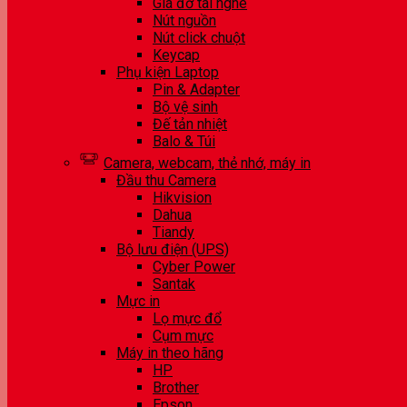
Giá đỡ tai nghe
Nút nguồn
Nút click chuột
Keycap
Phụ kiện Laptop
Pin & Adapter
Bộ vệ sinh
Đế tản nhiệt
Balo & Túi
Camera, webcam, thẻ nhớ, máy in
Đầu thu Camera
Hikvision
Dahua
Tiandy
Bộ lưu điện (UPS)
Cyber Power
Santak
Mực in
Lọ mực đổ
Cụm mực
Máy in theo hãng
HP
Brother
Epson