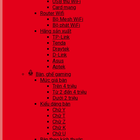
USB thu WiFi
Card mạng
Router Wifi
Bộ Mesh WiFi
Bộ phát WiFi
Hãng sản xuất
TP-Link
Tenda
Draytek
D-Link
Asus
Aptek
Bàn, ghế gaming
Mức giá bàn
Trên 4 triệu
Từ 2 đến 4 triệu
Dưới 2 triệu
Kiểu dáng bàn
Chữ Y
Chữ T
Chữ Z
Chữ K
Chữ U
Bàn theo kích thước