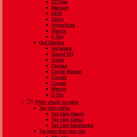
GTChair
Manson
OEM
Sihoo
HyperWork
Warrior
E-Dra
Ghế Gaming
Vertagear
Speed HQ
Ducky
Centaur
Cooler Master
Corsair
Cougar
Warrior
E-Dra
Phím, chuột, tai nghe
Tay cầm game
Tay cầm Rapoo
Tay cầm Dareu
Tay cầm Machenike
Tai nghe theo nhu cầu