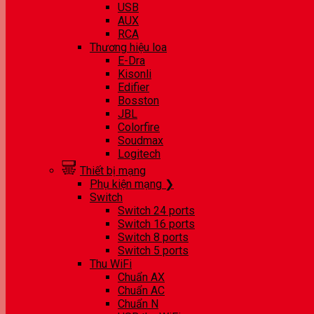
USB
AUX
RCA
Thương hiệu loa
E-Dra
Kisonli
Edifier
Bosston
JBL
Colorfire
Soudmax
Logitech
Thiết bị mạng
Phụ kiện mạng ❯
Switch
Switch 24 ports
Switch 16 ports
Switch 8 ports
Switch 5 ports
Thu WiFi
Chuẩn AX
Chuẩn AC
Chuẩn N