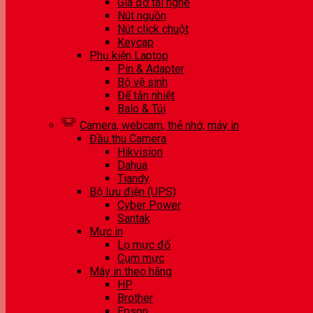
Giá đỡ tai nghe
Nút nguồn
Nút click chuột
Keycap
Phụ kiện Laptop
Pin & Adapter
Bộ vệ sinh
Đế tản nhiệt
Balo & Túi
Camera, webcam, thẻ nhớ, máy in
Đầu thu Camera
Hikvision
Dahua
Tiandy
Bộ lưu điện (UPS)
Cyber Power
Santak
Mực in
Lọ mực đổ
Cụm mực
Máy in theo hãng
HP
Brother
Epson