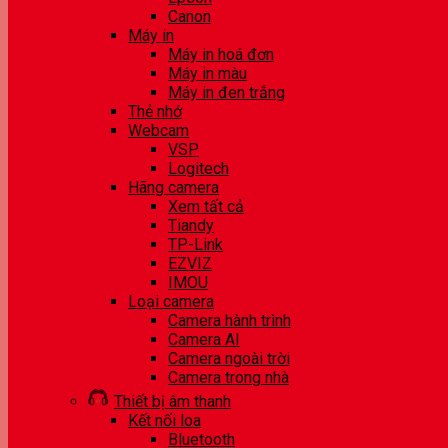
Canon
Máy in
Máy in hoá đơn
Máy in màu
Máy in đen trắng
Thẻ nhớ
Webcam
VSP
Logitech
Hãng camera
Xem tất cả
Tiandy
TP-Link
EZVIZ
IMOU
Loại camera
Camera hành trình
Camera AI
Camera ngoài trời
Camera trong nhà
Thiết bị âm thanh
Kết nối loa
Bluetooth