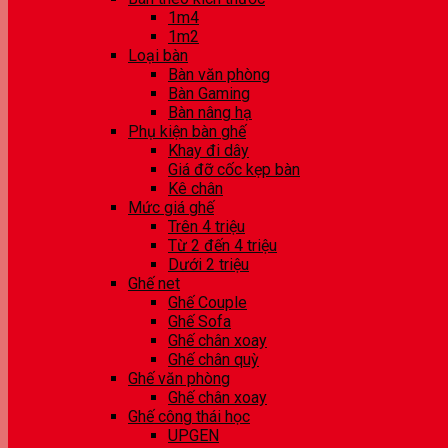
1m4
1m2
Loại bàn
Bàn văn phòng
Bàn Gaming
Bàn nâng hạ
Phụ kiện bàn ghế
Khay đi dây
Giá đỡ cốc kẹp bàn
Kê chân
Mức giá ghế
Trên 4 triệu
Từ 2 đến 4 triệu
Dưới 2 triệu
Ghế net
Ghế Couple
Ghế Sofa
Ghế chân xoay
Ghế chân quỳ
Ghế văn phòng
Ghế chân xoay
Ghế công thái học
UPGEN