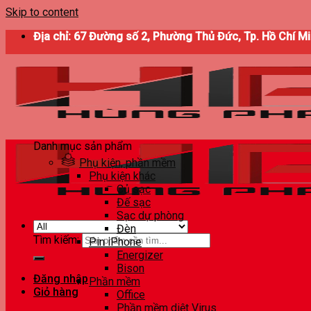
Skip to content
Địa chỉ: 67 Đường số 2, Phường Thủ Đức, Tp. Hồ Chí M
Danh mục sản phẩm
Phụ kiện, phần mềm
Phụ kiện khác
Củ sạc
Đế sạc
Sạc dự phòng
Đèn
Tìm kiếm:
Pin iPhone
Energizer
Bison
Đăng nhập
Phần mềm
Giỏ hàng
Office
Phần mềm diệt Virus