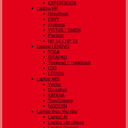
EXPERTBOOK
Laptop HP
OmniBook
ENVY
Probook
VICTUS / OMEN
Pavilion
HP 14 / HP 15
Laptop LENOVO
YOGA
IDEAPAD
Thinkpad / Thinkbook
LOQ
LEGION
Laptop MSI
Vector
Crosshair
KATANA
Thin/Cyborg
MODERN
Laptop theo nhu cầu
Laptop AI
Laptop văn phòng
Laptop Gaming