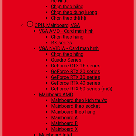
Rẻ Nhất
Chọn theo hãng
Chọn theo dung lượng
Chọn theo thế hệ
CPU, Mainboard, VGA
VGA AMD - Card màn hình
Chọn theo hãng
RX series
VGA NVIDIA - Card màn hình
Chọn theo hãng
Quadro Series
GeForce GTX 16 series
GeForce RTX 20 series
GeForce RTX 30 series
GeForce RTX 40 series
GeForce RTX 50 series (mới)
Mainboard AMD
Mainboard theo kích thước
Mainboard theo socket
Mainboard theo hãng
Mainboard A
Mainboard B
Mainboard X
Mainboard Intel