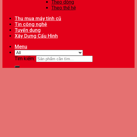
Theo dòng
Theo thế hệ
Thu mua máy tính cũ
Tin công nghệ
Tuyển dụng
Xây Dựng Cấu Hình
Menu
Tìm kiếm: