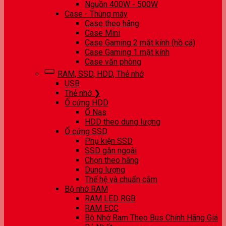
Nguồn 400W - 500W
Case - Thùng máy
Case theo hãng
Case Mini
Case Gaming 2 mặt kính (hồ cá)
Case Gaming 1 mặt kính
Case văn phòng
RAM, SSD, HDD, Thẻ nhớ
USB
Thẻ nhớ ❯
Ổ cứng HDD
Ổ Nas
HDD theo dung lượng
Ổ cứng SSD
Phụ kiện SSD
SSD gắn ngoài
Chọn theo hãng
Dung lượng
Thế hệ và chuẩn cắm
Bộ nhớ RAM
RAM LED RGB
RAM ECC
Bộ Nhớ Ram Theo Bus Chính Hãng Giá