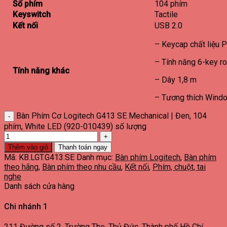
Số phím
104 phím
Keyswitch
Tactile
Kết nối
USB 2.0
– Keycap chất liệu P
– Tính năng 6-key ro
Tính năng khác
– Dây 1,8 m
– Tương thích Window
Bàn Phím Cơ Logitech G413 SE Mechanical | Đen, 104
phím, White LED (920-010439) số lượng
Thêm vào giỏ
Thanh toán ngay
Mã:
KB.LGT.G413.SE
Danh mục:
Bàn phím Logitech
,
Bàn phím
theo hãng
,
Bàn phím theo nhu cầu
,
Kết nối
,
Phím, chuột, tai
nghe
Danh sách cửa hàng
Chi nhánh 1
211 Đường số 2, Trường Thọ, Thủ Đức, Thành phố Hồ Chí