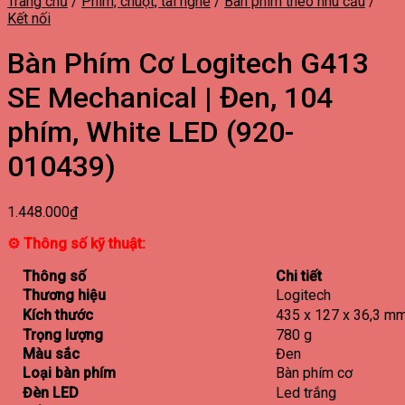
Trang chủ
/
Phím, chuột, tai nghe
/
Bàn phím theo nhu cầu
/
Kết nối
Bàn Phím Cơ Logitech G413
SE Mechanical | Đen, 104
phím, White LED (920-
010439)
1.448.000
₫
⚙ Thông số kỹ thuật:
Thông số
Chi tiết
Thương hiệu
Logitech
Kích thước
435 x 127 x 36,3 m
Trọng lượng
780 g
Màu sắc
Đen
Loại bàn phím
Bàn phím cơ
Đèn LED
Led trắng