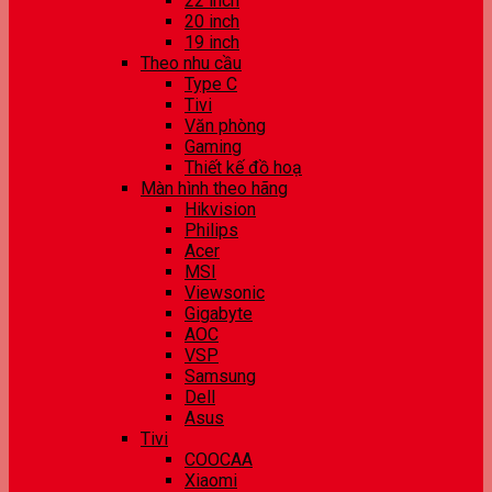
22 inch
20 inch
19 inch
Theo nhu cầu
Type C
Tivi
Văn phòng
Gaming
Thiết kế đồ hoạ
Màn hình theo hãng
Hikvision
Philips
Acer
MSI
Viewsonic
Gigabyte
AOC
VSP
Samsung
Dell
Asus
Tivi
COOCAA
Xiaomi