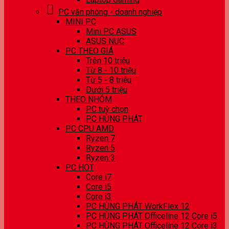
PC văn phòng - doanh nghiệp
MINI PC
Mini PC ASUS
ASUS NUC
PC THEO GIÁ
Trên 10 triệu
Từ 8 - 10 triệu
Từ 5 - 8 triệu
Dưới 5 triệu
THEO NHÓM
PC tuỳ chọn
PC HÙNG PHÁT
PC CPU AMD
Ryzen 7
Ryzen 5
Ryzen 3
PC HOT
Core i7
Core i5
Core i3
PC HÙNG PHÁT WorkFlex 12
PC HÙNG PHÁT Officeline 12 Core i5
PC HÙNG PHÁT Officeline 12 Core i3