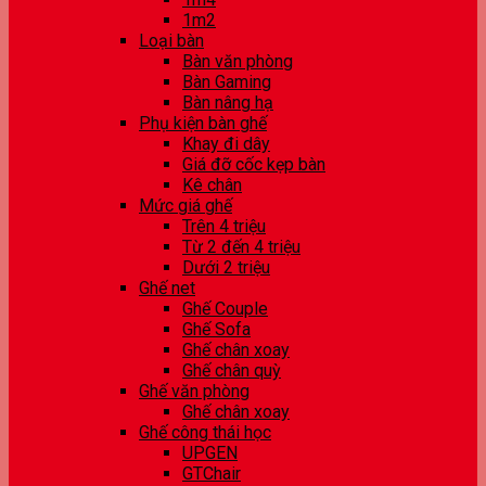
1m2
Loại bàn
Bàn văn phòng
Bàn Gaming
Bàn nâng hạ
Phụ kiện bàn ghế
Khay đi dây
Giá đỡ cốc kẹp bàn
Kê chân
Mức giá ghế
Trên 4 triệu
Từ 2 đến 4 triệu
Dưới 2 triệu
Ghế net
Ghế Couple
Ghế Sofa
Ghế chân xoay
Ghế chân quỳ
Ghế văn phòng
Ghế chân xoay
Ghế công thái học
UPGEN
GTChair