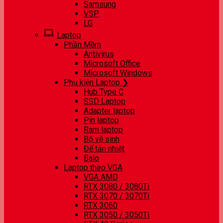
Samsung
VSP
LG
Laptop
Phần Mềm
Antivirus
Microsoft Office
Microsoft Windows
Phụ kiện Laptop ❯
Hub Type C
SSD Laptop
Adapter laptop
Pin laptop
Ram laptop
Bộ vệ sinh
Đế tản nhiệt
Balo
Laptop theo VGA
VGA AMD
RTX 3080 / 3080Ti
RTX 3070 / 3070Ti
RTX 3060
RTX 3050 / 3050Ti