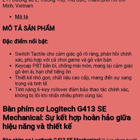
Minh, Vietnam
Mô tả
MÔ TẢ SẢN PHẨM
Đặc điểm nổi bật:
Switch Tactile cho cảm giác gõ rõ ràng, phản hồi chính
xác, phù hợp với cả chơi game và gõ văn bản.
Keycap PBT bền bỉ, chống mài mòn, mang lại cảm giác
gõ êm ái, hạn chế tiếng ồn.
Thiết kế nhỏ gọn, chất liệu cao cấp, mang đến sự sang
trọng và tinh tế.
Tính năng 6-key rollover đảm bảo thao tác chính xác,
không bị lỗi khi nhấn nhiều phím cùng lúc.
Bàn phím cơ Logitech G413 SE
Mechanical: Sự kết hợp hoàn hảo giữa
hiệu năng và thiết kế