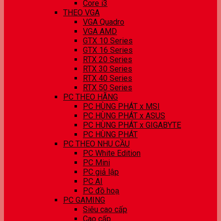
Core i3
THEO VGA
VGA Quadro
VGA AMD
GTX 10 Series
GTX 16 Series
RTX 20 Series
RTX 30 Series
RTX 40 Series
RTX 50 Series
PC THEO HÃNG
PC HÙNG PHÁT x MSI
PC HÙNG PHÁT x ASUS
PC HÙNG PHÁT x GIGABYTE
PC HÙNG PHÁT
PC THEO NHU CẦU
PC White Edition
PC Mini
PC giả lập
PC AI
PC đồ hoạ
PC GAMING
Siêu cao cấp
Cao cấp