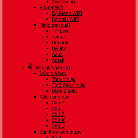
Card mạng
Router Wifi
Bộ Mesh WiFi
Bộ phát WiFi
Hãng sản xuất
TP-Link
Tenda
Draytek
D-Link
Asus
Aptek
Bàn, ghế gaming
Mức giá bàn
Trên 4 triệu
Từ 2 đến 4 triệu
Dưới 2 triệu
Kiểu dáng bàn
Chữ Y
Chữ T
Chữ Z
Chữ K
Chữ U
Bàn theo kích thước
1m4