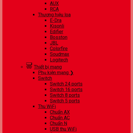
AUX
RCA
Thương hiệu loa
E-Dra
Kisonli
Edifier
Bosston
JBL
Colorfire
Soudmax
Logitech
Thiết bị mạng
Phụ kiện mạng ❯
Switch
Switch 24 ports
Switch 16 ports
Switch 8 ports
Switch 5 ports
Thu WiFi
Chuẩn AX
Chuẩn AC
Chuẩn N
USB thu WiFi