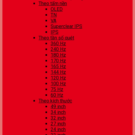
Theo tấm nền
OLED
TN
VA
Superclear IPS
IPS
Theo tần số quét
360 Hz
240 Hz
180 Hz
170 Hz
165 Hz
144 Hz
120 Hz
100 Hz
75 Hz
60 Hz
Theo kích thước
49 inch
34 inch
32 inch
27 inch
24 inch