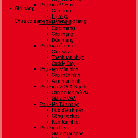
Phụ kiện Máy in
Giỏ hàng
Cụm mực
Lọ mực
Chưa có sản phẩm trong giỏ hàng.
Phụ kiện Mạng
Card mạng
Cáp mạng
Đầu mạng
Phụ kiện Ổ cứng
Cáp sata
Thanh tản nhiệt
Caddy Bay
Phụ kiện Màn hình
Cáp màn hình
Arm màn hình
Phụ kiện VGA & Nguồn
Cáp nguồn nối dài
Giá đỡ VGA
Phụ kiện Tản nhiệt
Hub điều khiển
Gông socket
Keo tản nhiệt
Phụ kiện Gear
Giá đỡ tai nghe