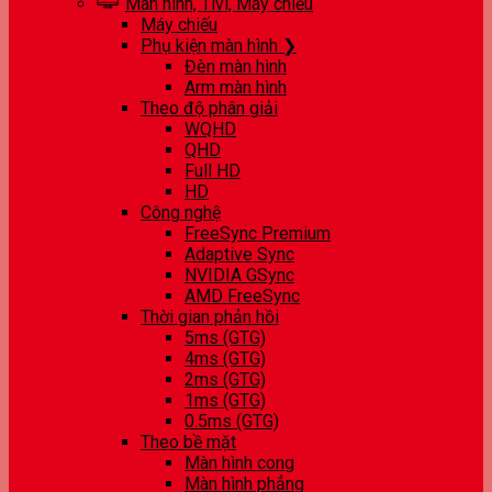
Màn hình, Tivi, Máy chiếu
Máy chiếu
Phụ kiện màn hình ❯
Đèn màn hình
Arm màn hình
Theo độ phân giải
WQHD
QHD
Full HD
HD
Công nghệ
FreeSync Premium
Adaptive Sync
NVIDIA GSync
AMD FreeSync
Thời gian phản hồi
5ms (GTG)
4ms (GTG)
2ms (GTG)
1ms (GTG)
0.5ms (GTG)
Theo bề mặt
Màn hình cong
Màn hình phẳng