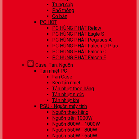
Trung cấp
Phổ thông
Cơ bản
PC HOT
PC HÙNG PHÁT Relaw
PC HÙNG PHÁT Eagle S
PC HÙNG PHÁT Pegasus A
PC HÙNG PHÁT Falcon D Plus
PC HÙNG PHÁT Falcon C
PC HÙNG PHÁT Falcon E
Case, Tản, Nguồn
Tản nhiệt PC
Fan Case
Keo tản nhiệt
Tản nhiệt theo hãng
Tản nhiệt nước
Tản nhiệt khí
PSU - Nguồn máy tính
Nguồn theo hãng
Nguồn trên 1000W
Nguồn 800W - 1000W
Nguồn 650W - 800W
Nguồn 550W - 650W