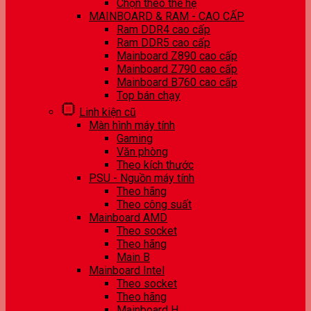
Chọn theo thế hệ
MAINBOARD & RAM - CAO CẤP
Ram DDR4 cao cấp
Ram DDR5 cao cấp
Mainboard Z890 cao cấp
Mainboard Z790 cao cấp
Mainboard B760 cao cấp
Top bán chạy
Linh kiện cũ
Màn hình máy tính
Gaming
Văn phòng
Theo kích thước
PSU - Nguồn máy tính
Theo hãng
Theo công suất
Mainboard AMD
Theo socket
Theo hãng
Main B
Mainboard Intel
Theo socket
Theo hãng
Mainboard H