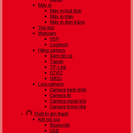
Máy in
Máy in hoá đơn
Máy in màu
Máy in đen trắng
Thẻ nhớ
Webcam
VSP
Logitech
Hãng camera
Xem tất cả
Tiandy
TP-Link
EZVIZ
IMOU
Loại camera
Camera hành trình
Camera AI
Camera ngoài trời
Camera trong nhà
Thiết bị âm thanh
Kết nối loa
Bluetooth
USB