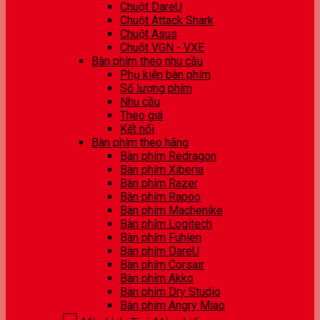
Chuột DareU
Chuột Attack Shark
Chuột Asus
Chuột VGN - VXE
Bàn phím theo nhu cầu
Phụ kiện bàn phím
Số lượng phím
Nhu cầu
Theo giá
Kết nối
Bàn phím theo hãng
Bàn phím Redragon
Bàn phím Xiberia
Bàn phím Razer
Bàn phím Rapoo
Bàn phím Machenike
Bàn phím Logitech
Bàn phím Fuhlen
Bàn phím DareU
Bàn phím Corsair
Bàn phím Akko
Bàn phím Dry Studio
Bàn phím Angry Miao