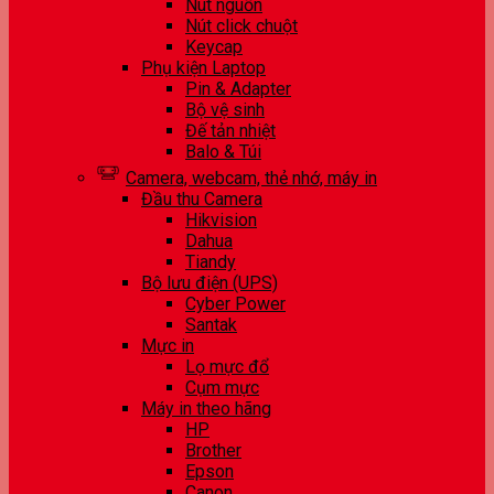
Nút nguồn
Nút click chuột
Keycap
Phụ kiện Laptop
Pin & Adapter
Bộ vệ sinh
Đế tản nhiệt
Balo & Túi
Camera, webcam, thẻ nhớ, máy in
Đầu thu Camera
Hikvision
Dahua
Tiandy
Bộ lưu điện (UPS)
Cyber Power
Santak
Mực in
Lọ mực đổ
Cụm mực
Máy in theo hãng
HP
Brother
Epson
Canon