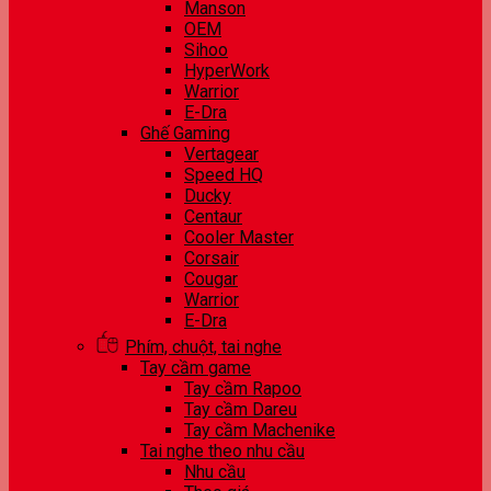
Manson
OEM
Sihoo
HyperWork
Warrior
E-Dra
Ghế Gaming
Vertagear
Speed HQ
Ducky
Centaur
Cooler Master
Corsair
Cougar
Warrior
E-Dra
Phím, chuột, tai nghe
Tay cầm game
Tay cầm Rapoo
Tay cầm Dareu
Tay cầm Machenike
Tai nghe theo nhu cầu
Nhu cầu