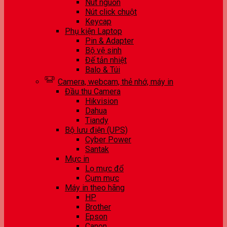
Nút nguồn
Nút click chuột
Keycap
Phụ kiện Laptop
Pin & Adapter
Bộ vệ sinh
Đế tản nhiệt
Balo & Túi
Camera, webcam, thẻ nhớ, máy in
Đầu thu Camera
Hikvision
Dahua
Tiandy
Bộ lưu điện (UPS)
Cyber Power
Santak
Mực in
Lọ mực đổ
Cụm mực
Máy in theo hãng
HP
Brother
Epson
Canon