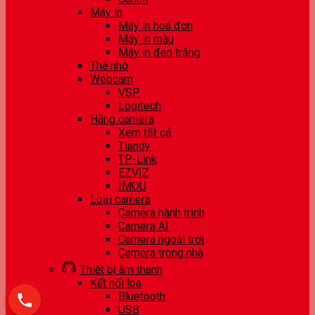
Máy in
Máy in hoá đơn
Máy in màu
Máy in đen trắng
Thẻ nhớ
Webcam
VSP
Logitech
Hãng camera
Xem tất cả
Tiandy
TP-Link
EZVIZ
IMOU
Loại camera
Camera hành trình
Camera AI
Camera ngoài trời
Camera trong nhà
Thiết bị âm thanh
Kết nối loa
Bluetooth
USB