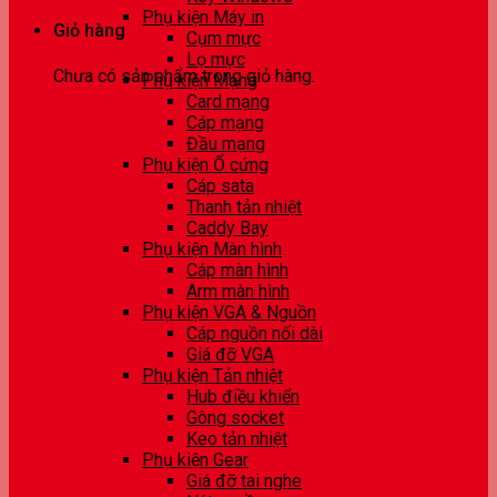
Phụ kiện Máy in
Giỏ hàng
Cụm mực
Lọ mực
Chưa có sản phẩm trong giỏ hàng.
Phụ kiện Mạng
Card mạng
Cáp mạng
Đầu mạng
Phụ kiện Ổ cứng
Cáp sata
Thanh tản nhiệt
Caddy Bay
Phụ kiện Màn hình
Cáp màn hình
Arm màn hình
Phụ kiện VGA & Nguồn
Cáp nguồn nối dài
Giá đỡ VGA
Phụ kiện Tản nhiệt
Hub điều khiển
Gông socket
Keo tản nhiệt
Phụ kiện Gear
Giá đỡ tai nghe