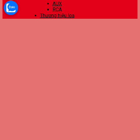
AUX
RCA
Thương hiệu loa
E-Dra
Kisonli
Edifier
Bosston
JBL
Colorfire
Soudmax
Logitech
Thiết bị mạng
Phụ kiện mạng ❯
Switch
Switch 24 ports
Switch 16 ports
Switch 8 ports
Switch 5 ports
Thu WiFi
Chuẩn AX
Chuẩn AC
Chuẩn N
USB thu WiFi