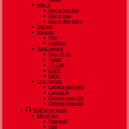
Máy in
Máy in hoá đơn
Máy in màu
Máy in đen trắng
Thẻ nhớ
Webcam
VSP
Logitech
Hãng camera
Xem tất cả
Tiandy
TP-Link
EZVIZ
IMOU
Loại camera
Camera hành trình
Camera AI
Camera ngoài trời
Camera trong nhà
Thiết bị âm thanh
Kết nối loa
Bluetooth
USB