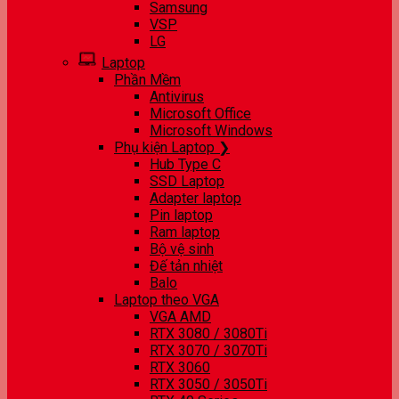
Samsung
VSP
LG
Laptop
Phần Mềm
Antivirus
Microsoft Office
Microsoft Windows
Phụ kiện Laptop ❯
Hub Type C
SSD Laptop
Adapter laptop
Pin laptop
Ram laptop
Bộ vệ sinh
Đế tản nhiệt
Balo
Laptop theo VGA
VGA AMD
RTX 3080 / 3080Ti
RTX 3070 / 3070Ti
RTX 3060
RTX 3050 / 3050Ti