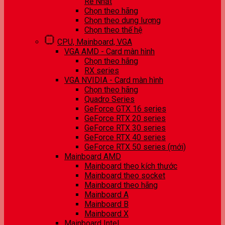
Rẻ Nhất
Chọn theo hãng
Chọn theo dung lượng
Chọn theo thế hệ
CPU, Mainboard, VGA
VGA AMD - Card màn hình
Chọn theo hãng
RX series
VGA NVIDIA - Card màn hình
Chọn theo hãng
Quadro Series
GeForce GTX 16 series
GeForce RTX 20 series
GeForce RTX 30 series
GeForce RTX 40 series
GeForce RTX 50 series (mới)
Mainboard AMD
Mainboard theo kích thước
Mainboard theo socket
Mainboard theo hãng
Mainboard A
Mainboard B
Mainboard X
Mainboard Intel