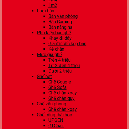
1m2
Loại bàn
Bàn văn phòng
Bàn Gaming
Bàn nâng hạ
Phụ kiện bàn ghế
Khay đi dây
Giá đỡ cốc kẹp bàn
Kê chân
Mức giá ghế
Trên 4 triệu
Từ 2 đến 4 triệu
Dưới 2 triệu
Ghế net
Ghế Couple
Ghế Sofa
Ghế chân xoay
Ghế chân quỳ
Ghế văn phòng
Ghế chân xoay
Ghế công thái học
UPGEN
GTChair