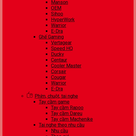
Manson
OEM
Sihoo
HyperWork
Warrior
E-Dra
Ghế Gaming
Vertagear
Speed HQ
Ducky
Centaur
Cooler Master
Corsair
Cougar
Warrior
E-Dra
Phím, chuột, tai nghe
Tay cầm game
Tay cầm Rapoo
Tay cầm Dareu
Tay cầm Machenike
Tai nghe theo nhu cầu
Nhu cầu