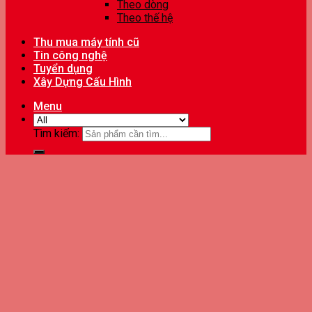
Theo dòng
Theo thế hệ
Thu mua máy tính cũ
Tin công nghệ
Tuyển dụng
Xây Dựng Cấu Hình
Menu
Tìm kiếm: