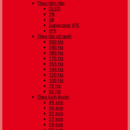
Theo tấm nền
OLED
TN
VA
Superclear IPS
IPS
Theo tần số quét
360 Hz
240 Hz
180 Hz
170 Hz
165 Hz
144 Hz
120 Hz
100 Hz
75 Hz
60 Hz
Theo kích thước
49 inch
34 inch
32 inch
27 inch
24 inch