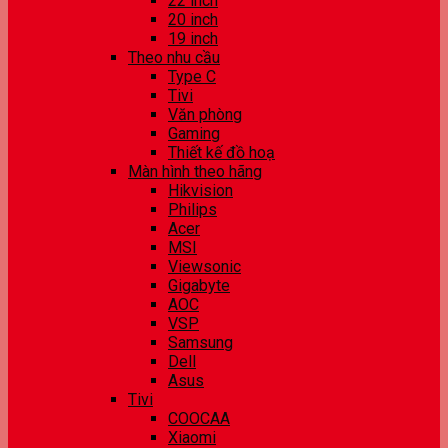
22 inch
20 inch
19 inch
Theo nhu cầu
Type C
Tivi
Văn phòng
Gaming
Thiết kế đồ hoạ
Màn hình theo hãng
Hikvision
Philips
Acer
MSI
Viewsonic
Gigabyte
AOC
VSP
Samsung
Dell
Asus
Tivi
COOCAA
Xiaomi