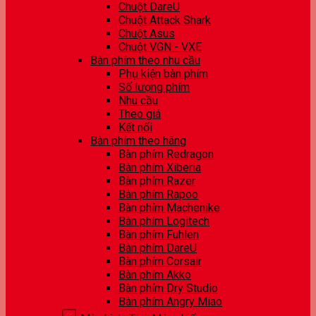
Chuột DareU
Chuột Attack Shark
Chuột Asus
Chuột VGN - VXE
Bàn phím theo nhu cầu
Phụ kiện bàn phím
Số lượng phím
Nhu cầu
Theo giá
Kết nối
Bàn phím theo hãng
Bàn phím Redragon
Bàn phím Xiberia
Bàn phím Razer
Bàn phím Rapoo
Bàn phím Machenike
Bàn phím Logitech
Bàn phím Fuhlen
Bàn phím DareU
Bàn phím Corsair
Bàn phím Akko
Bàn phím Dry Studio
Bàn phím Angry Miao