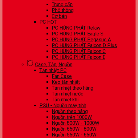
Trung cấp
Phổ thông
Cơ bản
PC HOT
PC HÙNG PHÁT Relaw
PC HÙNG PHÁT Eagle S
PC HÙNG PHÁT Pegasus A
PC HÙNG PHÁT Falcon D Plus
PC HÙNG PHÁT Falcon C
PC HÙNG PHÁT Falcon E
Case, Tản, Nguồn
Tản nhiệt PC
Fan Case
Keo tản nhiệt
Tản nhiệt theo hãng
Tản nhiệt nước
Tản nhiệt khí
PSU - Nguồn máy tính
Nguồn theo hãng
Nguồn trên 1000W
Nguồn 800W - 1000W
Nguồn 650W - 800W
Nguồn 550W - 650W