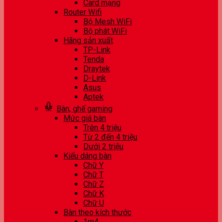
Card mạng
Router Wifi
Bộ Mesh WiFi
Bộ phát WiFi
Hãng sản xuất
TP-Link
Tenda
Draytek
D-Link
Asus
Aptek
Bàn, ghế gaming
Mức giá bàn
Trên 4 triệu
Từ 2 đến 4 triệu
Dưới 2 triệu
Kiểu dáng bàn
Chữ Y
Chữ T
Chữ Z
Chữ K
Chữ U
Bàn theo kích thước
1m4