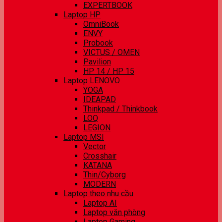
EXPERTBOOK
Laptop HP
OmniBook
ENVY
Probook
VICTUS / OMEN
Pavilion
HP 14 / HP 15
Laptop LENOVO
YOGA
IDEAPAD
Thinkpad / Thinkbook
LOQ
LEGION
Laptop MSI
Vector
Crosshair
KATANA
Thin/Cyborg
MODERN
Laptop theo nhu cầu
Laptop AI
Laptop văn phòng
Laptop Gaming