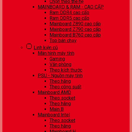
Chọn theo thế hệ
MAINBOARD & RAM - CAO CẤP
Ram DDR4 cao cấp
Ram DDR5 cao cấp
Mainboard Z890 cao cấp
Mainboard Z790 cao cấp
Mainboard B760 cao cấp
Top bán chạy
Linh kiện cũ
Màn hình máy tính
Gaming
Văn phòng
Theo kích thước
PSU - Nguồn máy tính
Theo hãng
Theo công suất
Mainboard AMD
Theo socket
Theo hãng
Main B
Mainboard Intel
Theo socket
Theo hãng
Mainboard H