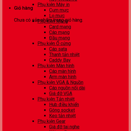
Phụ kiện Máy in
Giỏ hàng
Cụm mực
Lọ mực
Chưa có sản phẩm trong giỏ hàng.
Phụ kiện Mạng
Card mạng
Cáp mạng
Đầu mạng
Phụ kiện Ổ cứng
Cáp sata
Thanh tản nhiệt
Caddy Bay
Phụ kiện Màn hình
Cáp màn hình
Arm màn hình
Phụ kiện VGA & Nguồn
Cáp nguồn nối dài
Giá đỡ VGA
Phụ kiện Tản nhiệt
Hub điều khiển
Gông socket
Keo tản nhiệt
Phụ kiện Gear
Giá đỡ tai nghe