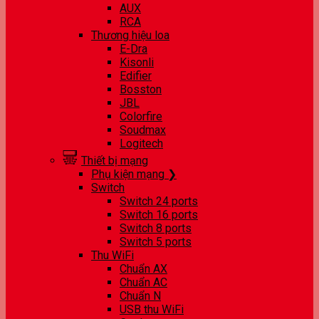
AUX
RCA
Thương hiệu loa
E-Dra
Kisonli
Edifier
Bosston
JBL
Colorfire
Soudmax
Logitech
Thiết bị mạng
Phụ kiện mạng ❯
Switch
Switch 24 ports
Switch 16 ports
Switch 8 ports
Switch 5 ports
Thu WiFi
Chuẩn AX
Chuẩn AC
Chuẩn N
USB thu WiFi