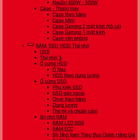
Nguồn 400W - 500W
Case - Thùng máy
Case theo hãng
Case Mini
Case Gaming 2 mặt kính (hồ cá)
Case Gaming 1 mặt kính
Case văn phòng
RAM, SSD, HDD, Thẻ nhớ
USB
Thẻ nhớ ❯
Ổ cứng HDD
Ổ Nas
HDD theo dung lượng
Ổ cứng SSD
Phụ kiện SSD
SSD gắn ngoài
Chọn theo hãng
Dung lượng
Thế hệ và chuẩn cắm
Bộ nhớ RAM
RAM LED RGB
RAM ECC
Bộ Nhớ Ram Theo Bus Chính Hãng Giá