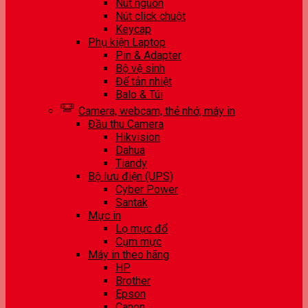
Nút nguồn
Nút click chuột
Keycap
Phụ kiện Laptop
Pin & Adapter
Bộ vệ sinh
Đế tản nhiệt
Balo & Túi
Camera, webcam, thẻ nhớ, máy in
Đầu thu Camera
Hikvision
Dahua
Tiandy
Bộ lưu điện (UPS)
Cyber Power
Santak
Mực in
Lọ mực đổ
Cụm mực
Máy in theo hãng
HP
Brother
Epson
Canon