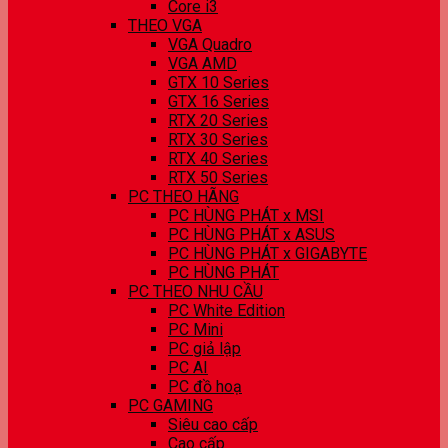
Core i3
THEO VGA
VGA Quadro
VGA AMD
GTX 10 Series
GTX 16 Series
RTX 20 Series
RTX 30 Series
RTX 40 Series
RTX 50 Series
PC THEO HÃNG
PC HÙNG PHÁT x MSI
PC HÙNG PHÁT x ASUS
PC HÙNG PHÁT x GIGABYTE
PC HÙNG PHÁT
PC THEO NHU CẦU
PC White Edition
PC Mini
PC giả lập
PC AI
PC đồ hoạ
PC GAMING
Siêu cao cấp
Cao cấp