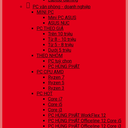
PC văn phòng - doanh nghiệp
MINI PC
Mini PC ASUS
ASUS NUC
PC THEO GIÁ
Trên 10 triệu
Từ 8 - 10 triệu
Từ 5 - 8 triệu
Dưới 5 triệu
THEO NHÓM
PC tuỳ chọn
PC HÙNG PHÁT
PC CPU AMD
Ryzen 7
Ryzen 5
Ryzen 3
PC HOT
Core i7
Core i5
Core i3
PC HÙNG PHÁT WorkFlex 12
PC HÙNG PHÁT Officeline 12 Core i5
PC HÙNG PHÁT Officeline 12 Core i3