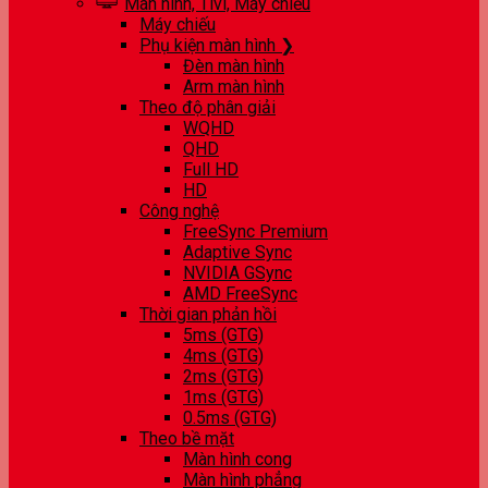
Màn hình, Tivi, Máy chiếu
Máy chiếu
Phụ kiện màn hình ❯
Đèn màn hình
Arm màn hình
Theo độ phân giải
WQHD
QHD
Full HD
HD
Công nghệ
FreeSync Premium
Adaptive Sync
NVIDIA GSync
AMD FreeSync
Thời gian phản hồi
5ms (GTG)
4ms (GTG)
2ms (GTG)
1ms (GTG)
0.5ms (GTG)
Theo bề mặt
Màn hình cong
Màn hình phẳng