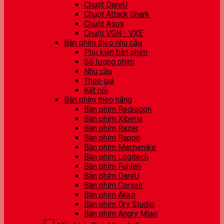
Chuột DareU
Chuột Attack Shark
Chuột Asus
Chuột VGN - VXE
Bàn phím theo nhu cầu
Phụ kiện bàn phím
Số lượng phím
Nhu cầu
Theo giá
Kết nối
Bàn phím theo hãng
Bàn phím Redragon
Bàn phím Xiberia
Bàn phím Razer
Bàn phím Rapoo
Bàn phím Machenike
Bàn phím Logitech
Bàn phím Fuhlen
Bàn phím DareU
Bàn phím Corsair
Bàn phím Akko
Bàn phím Dry Studio
Bàn phím Angry Miao