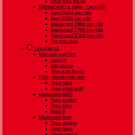
Chọn theo thế hệ
MAINBOARD & RAM - CAO CẤP
Ram DDR4 cao cấp
Ram DDR5 cao cấp
Mainboard Z890 cao cấp
Mainboard Z790 cao cấp
Mainboard B760 cao cấp
Top bán chạy
Linh kiện cũ
Màn hình máy tính
Gaming
Văn phòng
Theo kích thước
PSU - Nguồn máy tính
Theo hãng
Theo công suất
Mainboard AMD
Theo socket
Theo hãng
Main B
Mainboard Intel
Theo socket
Theo hãng
Mainboard H