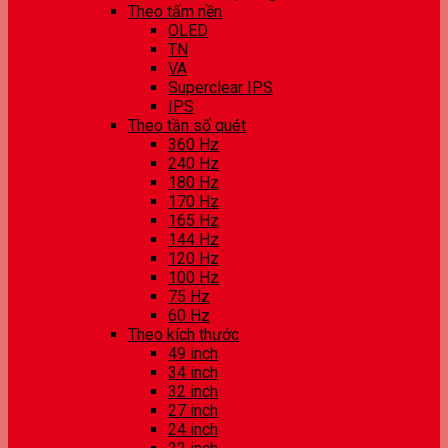
Theo tấm nền
OLED
TN
VA
Superclear IPS
IPS
Theo tần số quét
360 Hz
240 Hz
180 Hz
170 Hz
165 Hz
144 Hz
120 Hz
100 Hz
75 Hz
60 Hz
Theo kích thước
49 inch
34 inch
32 inch
27 inch
24 inch