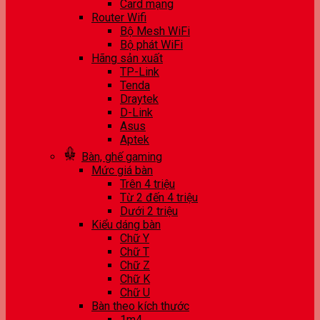
Card mạng
Router Wifi
Bộ Mesh WiFi
Bộ phát WiFi
Hãng sản xuất
TP-Link
Tenda
Draytek
D-Link
Asus
Aptek
Bàn, ghế gaming
Mức giá bàn
Trên 4 triệu
Từ 2 đến 4 triệu
Dưới 2 triệu
Kiểu dáng bàn
Chữ Y
Chữ T
Chữ Z
Chữ K
Chữ U
Bàn theo kích thước
1m4