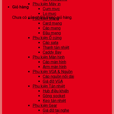
Phụ kiện Máy in
Giỏ hàng
Cụm mực
Lọ mực
Chưa có sản phẩm trong giỏ hàng.
Phụ kiện Mạng
Card mạng
Cáp mạng
Đầu mạng
Phụ kiện Ổ cứng
Cáp sata
Thanh tản nhiệt
Caddy Bay
Phụ kiện Màn hình
Cáp màn hình
Arm màn hình
Phụ kiện VGA & Nguồn
Cáp nguồn nối dài
Giá đỡ VGA
Phụ kiện Tản nhiệt
Hub điều khiển
Gông socket
Keo tản nhiệt
Phụ kiện Gear
Giá đỡ tai nghe