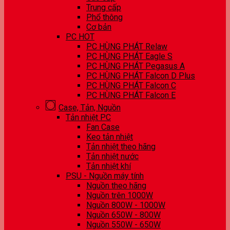
Trung cấp
Phổ thông
Cơ bản
PC HOT
PC HÙNG PHÁT Relaw
PC HÙNG PHÁT Eagle S
PC HÙNG PHÁT Pegasus A
PC HÙNG PHÁT Falcon D Plus
PC HÙNG PHÁT Falcon C
PC HÙNG PHÁT Falcon E
Case, Tản, Nguồn
Tản nhiệt PC
Fan Case
Keo tản nhiệt
Tản nhiệt theo hãng
Tản nhiệt nước
Tản nhiệt khí
PSU - Nguồn máy tính
Nguồn theo hãng
Nguồn trên 1000W
Nguồn 800W - 1000W
Nguồn 650W - 800W
Nguồn 550W - 650W