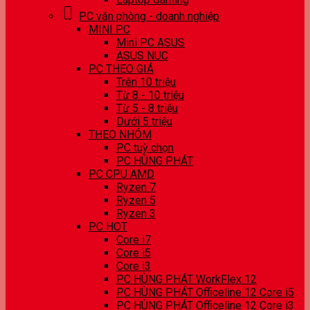
PC văn phòng - doanh nghiệp
MINI PC
Mini PC ASUS
ASUS NUC
PC THEO GIÁ
Trên 10 triệu
Từ 8 - 10 triệu
Từ 5 - 8 triệu
Dưới 5 triệu
THEO NHÓM
PC tuỳ chọn
PC HÙNG PHÁT
PC CPU AMD
Ryzen 7
Ryzen 5
Ryzen 3
PC HOT
Core i7
Core i5
Core i3
PC HÙNG PHÁT WorkFlex 12
PC HÙNG PHÁT Officeline 12 Core i5
PC HÙNG PHÁT Officeline 12 Core i3