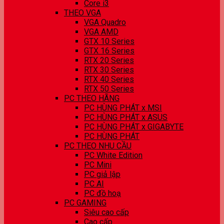
Core i3
THEO VGA
VGA Quadro
VGA AMD
GTX 10 Series
GTX 16 Series
RTX 20 Series
RTX 30 Series
RTX 40 Series
RTX 50 Series
PC THEO HÃNG
PC HÙNG PHÁT x MSI
PC HÙNG PHÁT x ASUS
PC HÙNG PHÁT x GIGABYTE
PC HÙNG PHÁT
PC THEO NHU CẦU
PC White Edition
PC Mini
PC giả lập
PC AI
PC đồ hoạ
PC GAMING
Siêu cao cấp
Cao cấp