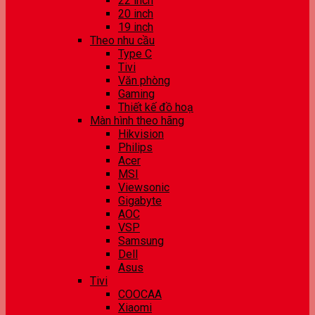
22 inch
20 inch
19 inch
Theo nhu cầu
Type C
Tivi
Văn phòng
Gaming
Thiết kế đồ hoạ
Màn hình theo hãng
Hikvision
Philips
Acer
MSI
Viewsonic
Gigabyte
AOC
VSP
Samsung
Dell
Asus
Tivi
COOCAA
Xiaomi