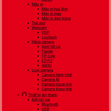
Máy in
Máy in hoá đơn
Máy in màu
Máy in đen trắng
Thẻ nhớ
Webcam
VSP
Logitech
Hãng camera
Xem tất cả
Tiandy
TP-Link
EZVIZ
IMOU
Loại camera
Camera hành trình
Camera AI
Camera ngoài trời
Camera trong nhà
Thiết bị âm thanh
Kết nối loa
Bluetooth
USB