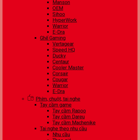
Manson
OEM
Sihoo
HyperWork
Warrior
E-Dra
Ghế Gaming
Vertagear
Speed HQ
Ducky
Centaur
Cooler Master
Corsair
Cougar
Warrior
E-Dra
Phím, chuột, tai nghe
Tay cầm game
Tay cầm Rapoo
Tay cầm Dareu
Tay cầm Machenike
Tai nghe theo nhu cầu
Nhu cầu