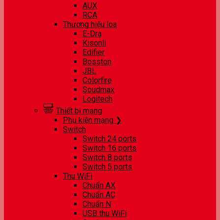
AUX
RCA
Thương hiệu loa
E-Dra
Kisonli
Edifier
Bosston
JBL
Colorfire
Soudmax
Logitech
Thiết bị mạng
Phụ kiện mạng ❯
Switch
Switch 24 ports
Switch 16 ports
Switch 8 ports
Switch 5 ports
Thu WiFi
Chuẩn AX
Chuẩn AC
Chuẩn N
USB thu WiFi