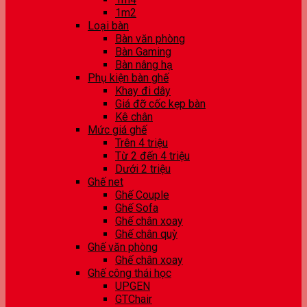
1m2
Loại bàn
Bàn văn phòng
Bàn Gaming
Bàn nâng hạ
Phụ kiện bàn ghế
Khay đi dây
Giá đỡ cốc kẹp bàn
Kê chân
Mức giá ghế
Trên 4 triệu
Từ 2 đến 4 triệu
Dưới 2 triệu
Ghế net
Ghế Couple
Ghế Sofa
Ghế chân xoay
Ghế chân quỳ
Ghế văn phòng
Ghế chân xoay
Ghế công thái học
UPGEN
GTChair