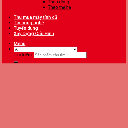
Theo dòng
Theo thế hệ
Thu mua máy tính cũ
Tin công nghệ
Tuyển dụng
Xây Dựng Cấu Hình
Menu
Tìm kiếm: