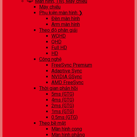
Màn hình, Tivi, Máy chiếu
Máy chiếu
Phụ kiện màn hình ❯
Đèn màn hình
Arm màn hình
Theo độ phân giải
WQHD
QHD
Full HD
HD
Công nghệ
FreeSync Premium
Adaptive Sync
NVIDIA GSync
AMD FreeSync
Thời gian phản hồi
5ms (GTG)
4ms (GTG)
2ms (GTG)
1ms (GTG)
0.5ms (GTG)
Theo bề mặt
Màn hình cong
Màn hình phẳng