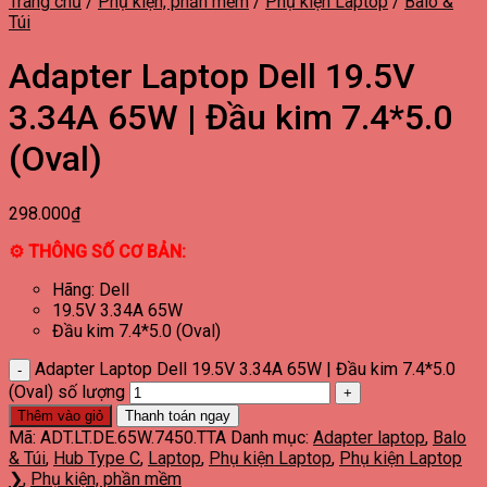
Trang chủ
/
Phụ kiện, phần mềm
/
Phụ kiện Laptop
/
Balo &
Túi
Adapter Laptop Dell 19.5V
3.34A 65W | Đầu kim 7.4*5.0
(Oval)
298.000
₫
⚙ THÔNG SỐ CƠ BẢN:
Hãng: Dell
19.5V 3.34A 65W
Đầu kim 7.4*5.0 (Oval)
Adapter Laptop Dell 19.5V 3.34A 65W | Đầu kim 7.4*5.0
(Oval) số lượng
Thêm vào giỏ
Thanh toán ngay
Mã:
ADT.LT.DE.65W.7450.TTA
Danh mục:
Adapter laptop
,
Balo
& Túi
,
Hub Type C
,
Laptop
,
Phụ kiện Laptop
,
Phụ kiện Laptop
❯
,
Phụ kiện, phần mềm