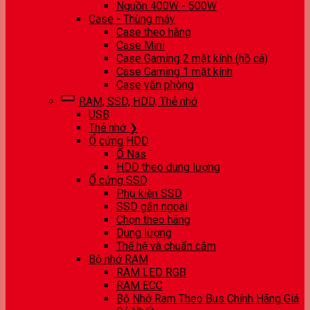
Nguồn 400W - 500W
Case - Thùng máy
Case theo hãng
Case Mini
Case Gaming 2 mặt kính (hồ cá)
Case Gaming 1 mặt kính
Case văn phòng
RAM, SSD, HDD, Thẻ nhớ
USB
Thẻ nhớ ❯
Ổ cứng HDD
Ổ Nas
HDD theo dung lượng
Ổ cứng SSD
Phụ kiện SSD
SSD gắn ngoài
Chọn theo hãng
Dung lượng
Thế hệ và chuẩn cắm
Bộ nhớ RAM
RAM LED RGB
RAM ECC
Bộ Nhớ Ram Theo Bus Chính Hãng Giá