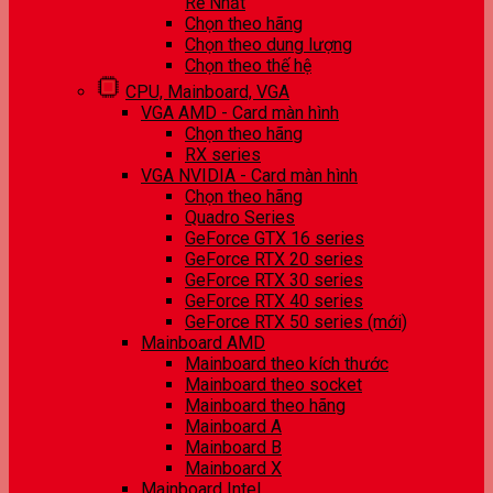
Rẻ Nhất
Chọn theo hãng
Chọn theo dung lượng
Chọn theo thế hệ
CPU, Mainboard, VGA
VGA AMD - Card màn hình
Chọn theo hãng
RX series
VGA NVIDIA - Card màn hình
Chọn theo hãng
Quadro Series
GeForce GTX 16 series
GeForce RTX 20 series
GeForce RTX 30 series
GeForce RTX 40 series
GeForce RTX 50 series (mới)
Mainboard AMD
Mainboard theo kích thước
Mainboard theo socket
Mainboard theo hãng
Mainboard A
Mainboard B
Mainboard X
Mainboard Intel