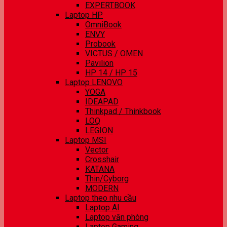
EXPERTBOOK
Laptop HP
OmniBook
ENVY
Probook
VICTUS / OMEN
Pavilion
HP 14 / HP 15
Laptop LENOVO
YOGA
IDEAPAD
Thinkpad / Thinkbook
LOQ
LEGION
Laptop MSI
Vector
Crosshair
KATANA
Thin/Cyborg
MODERN
Laptop theo nhu cầu
Laptop AI
Laptop văn phòng
Laptop Gaming