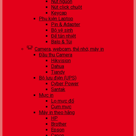
Nút nguồn
Nút click chuột
Keycap
Phụ kiện Laptop
Pin & Adapter
Bộ vệ sinh
Đế tản nhiệt
Balo & Túi
Camera, webcam, thẻ nhớ, máy in
Đầu thu Camera
Hikvision
Dahua
Tiandy
Bộ lưu điện (UPS)
Cyber Power
Santak
Mực in
Lọ mực đổ
Cụm mực
Máy in theo hãng
HP
Brother
Epson
Canon