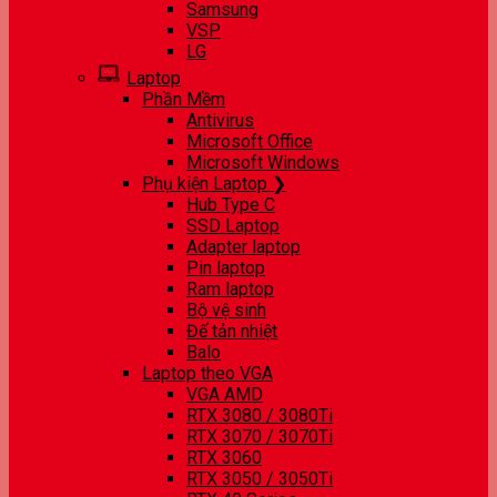
Samsung
VSP
LG
Laptop
Phần Mềm
Antivirus
Microsoft Office
Microsoft Windows
Phụ kiện Laptop ❯
Hub Type C
SSD Laptop
Adapter laptop
Pin laptop
Ram laptop
Bộ vệ sinh
Đế tản nhiệt
Balo
Laptop theo VGA
VGA AMD
RTX 3080 / 3080Ti
RTX 3070 / 3070Ti
RTX 3060
RTX 3050 / 3050Ti