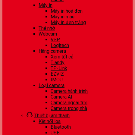
Máy in
Máy in hoá đơn
Máy in màu
Máy in đen trắng
Thẻ nhớ
Webcam
VSP
Logitech
Hãng camera
Xem tất cả
Tiandy
TP-Link
EZVIZ
IMOU
Loại camera
Camera hành trình
Camera AI
Camera ngoài trời
Camera trong nhà
Thiết bị âm thanh
Kết nối loa
Bluetooth
USB