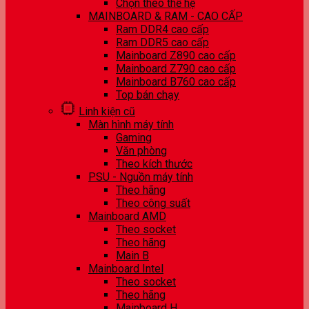
Chọn theo thế hệ
MAINBOARD & RAM - CAO CẤP
Ram DDR4 cao cấp
Ram DDR5 cao cấp
Mainboard Z890 cao cấp
Mainboard Z790 cao cấp
Mainboard B760 cao cấp
Top bán chạy
Linh kiện cũ
Màn hình máy tính
Gaming
Văn phòng
Theo kích thước
PSU - Nguồn máy tính
Theo hãng
Theo công suất
Mainboard AMD
Theo socket
Theo hãng
Main B
Mainboard Intel
Theo socket
Theo hãng
Mainboard H