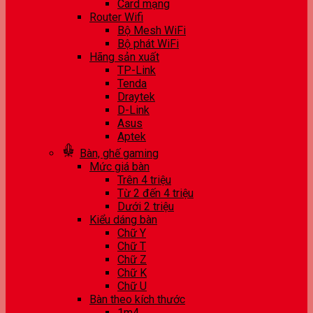
Card mạng
Router Wifi
Bộ Mesh WiFi
Bộ phát WiFi
Hãng sản xuất
TP-Link
Tenda
Draytek
D-Link
Asus
Aptek
Bàn, ghế gaming
Mức giá bàn
Trên 4 triệu
Từ 2 đến 4 triệu
Dưới 2 triệu
Kiểu dáng bàn
Chữ Y
Chữ T
Chữ Z
Chữ K
Chữ U
Bàn theo kích thước
1m4