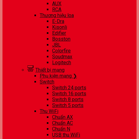
AUX
RCA
Thương hiệu loa
E-Dra
Kisonli
Edifier
Bosston
JBL
Colorfire
Soudmax
Logitech
Thiết bị mạng
Phụ kiện mạng ❯
Switch
Switch 24 ports
Switch 16 ports
Switch 8 ports
Switch 5 ports
Thu WiFi
Chuẩn AX
Chuẩn AC
Chuẩn N
USB thu WiFi