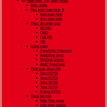
Màn hình, Tivi, Máy chiếu
Máy chiếu
Phụ kiện màn hình ❯
Đèn màn hình
Arm màn hình
Theo độ phân giải
WQHD
QHD
Full HD
HD
Công nghệ
FreeSync Premium
Adaptive Sync
NVIDIA GSync
AMD FreeSync
Thời gian phản hồi
5ms (GTG)
4ms (GTG)
2ms (GTG)
1ms (GTG)
0.5ms (GTG)
Theo bề mặt
Màn hình cong
Màn hình phẳng