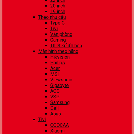
22 inch
20 inch
19 inch
Theo nhu cầu
Type C
Tivi
Văn phòng
Gaming
Thiết kế đồ hoạ
Màn hình theo hãng
Hikvision
Philips
Acer
MSI
Viewsonic
Gigabyte
AOC
VSP
Samsung
Dell
Asus
Tivi
COOCAA
Xiaomi