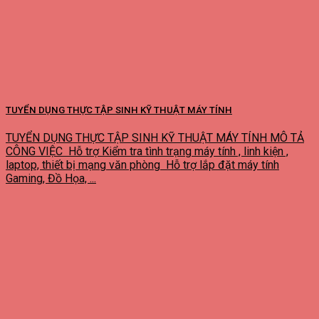
TUYỂN DỤNG THỰC TẬP SINH KỸ THUẬT MÁY TÍNH
TUYỂN DỤNG THỰC TẬP SINH KỸ THUẬT MÁY TÍNH MÔ TẢ
CÔNG VIỆC Hỗ trợ Kiểm tra tình trạng máy tính , linh kiện ,
laptop, thiết bị mạng văn phòng Hỗ trợ lắp đặt máy tính
Gaming, Đồ Họa, ...