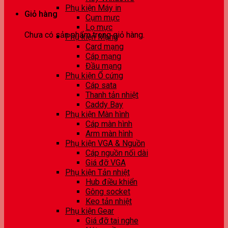
Phụ kiện Máy in
Giỏ hàng
Cụm mực
Lọ mực
Chưa có sản phẩm trong giỏ hàng.
Phụ kiện Mạng
Card mạng
Cáp mạng
Đầu mạng
Phụ kiện Ổ cứng
Cáp sata
Thanh tản nhiệt
Caddy Bay
Phụ kiện Màn hình
Cáp màn hình
Arm màn hình
Phụ kiện VGA & Nguồn
Cáp nguồn nối dài
Giá đỡ VGA
Phụ kiện Tản nhiệt
Hub điều khiển
Gông socket
Keo tản nhiệt
Phụ kiện Gear
Giá đỡ tai nghe