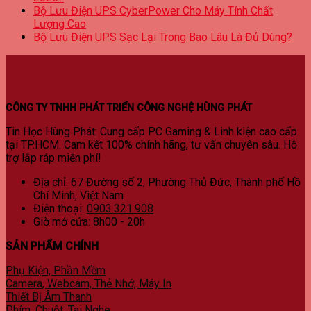
Bộ Lưu Điện UPS CyberPower Cho Máy Tính Chất
Lượng Cao
Bộ Lưu Điện UPS Sạc Lại Trong Bao Lâu Là Đủ Dùng?
CÔNG TY TNHH PHÁT TRIỂN CÔNG NGHỆ HÙNG PHÁT
Tin Học Hùng Phát: Cung cấp PC Gaming & Linh kiện cao cấp
tại TP.HCM. Cam kết 100% chính hãng, tư vấn chuyên sâu. Hỗ
trợ lắp ráp miễn phí!
Địa chỉ
: 67 Đường số 2, Phường Thủ Đức, Thành phố Hồ
Chí Minh, Việt Nam
Điện thoại:
0903.321.908
Giờ mở cửa: 8h00 - 20h
SẢN PHẨM CHÍNH
Phụ Kiện, Phần Mềm
Camera, Webcam, Thẻ Nhớ, Máy In
Thiết Bị Âm Thanh
Phím, Chuột, Tai Nghe