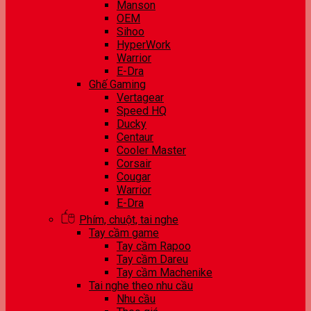
Manson
OEM
Sihoo
HyperWork
Warrior
E-Dra
Ghế Gaming
Vertagear
Speed HQ
Ducky
Centaur
Cooler Master
Corsair
Cougar
Warrior
E-Dra
Phím, chuột, tai nghe
Tay cầm game
Tay cầm Rapoo
Tay cầm Dareu
Tay cầm Machenike
Tai nghe theo nhu cầu
Nhu cầu