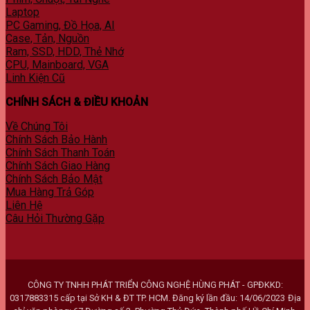
Laptop
PC Gaming, Đồ Họa, AI
Case, Tản, Nguồn
Ram, SSD, HDD, Thẻ Nhớ
CPU, Mainboard, VGA
Linh Kiện Cũ
CHÍNH SÁCH & ĐIỀU KHOẢN
Về Chúng Tôi
Chính Sách Bảo Hành
Chính Sách Thanh Toán
Chính Sách Giao Hàng
Chính Sách Bảo Mật
Mua Hàng Trả Góp
Liên Hệ
Câu Hỏi Thường Gặp
CÔNG TY TNHH PHÁT TRIỂN CÔNG NGHỆ HÙNG PHÁT - GPĐKKD:
0317883315 cấp tại Sở KH & ĐT TP. HCM. Đăng ký lần đầu: 14/06/2023
Địa