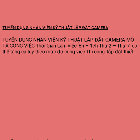
TUYỂN DỤNG NHÂN VIÊN KỸ THUẬT LẮP ĐẶT CAMERA
TUYỂN DỤNG NHÂN VIÊN KỸ THUẬT LẮP ĐẶT CAMERA MÔ
TẢ CÔNG VIỆC Thời Gian Làm việc: 8h – 17h Thứ 2 – Thứ 7, có
thể tăng ca tuỳ theo mức độ công việc Thi công, lắp đặt thiết ...