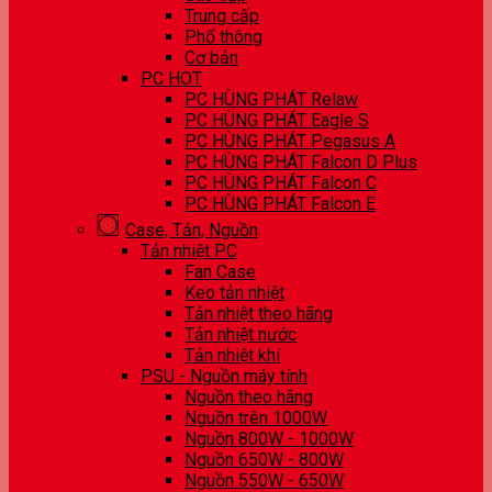
Trung cấp
Phổ thông
Cơ bản
PC HOT
PC HÙNG PHÁT Relaw
PC HÙNG PHÁT Eagle S
PC HÙNG PHÁT Pegasus A
PC HÙNG PHÁT Falcon D Plus
PC HÙNG PHÁT Falcon C
PC HÙNG PHÁT Falcon E
Case, Tản, Nguồn
Tản nhiệt PC
Fan Case
Keo tản nhiệt
Tản nhiệt theo hãng
Tản nhiệt nước
Tản nhiệt khí
PSU - Nguồn máy tính
Nguồn theo hãng
Nguồn trên 1000W
Nguồn 800W - 1000W
Nguồn 650W - 800W
Nguồn 550W - 650W