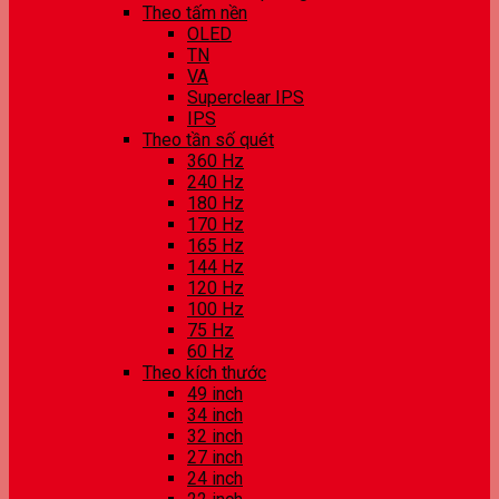
Theo tấm nền
OLED
TN
VA
Superclear IPS
IPS
Theo tần số quét
360 Hz
240 Hz
180 Hz
170 Hz
165 Hz
144 Hz
120 Hz
100 Hz
75 Hz
60 Hz
Theo kích thước
49 inch
34 inch
32 inch
27 inch
24 inch