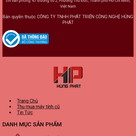
chỉ văn phòng: 67 Đường số 2, Phường Thủ Đức, Thành phố Hồ Chí Minh,
Việt Nam
Bản quyền thuộc CÔNG TY TNHH PHÁT TRIỂN CÔNG NGHỆ HÙNG
PHÁT
Trang Chủ
Thu mua máy tính cũ
Tin Tức
DANH MỤC SẢN PHẨM