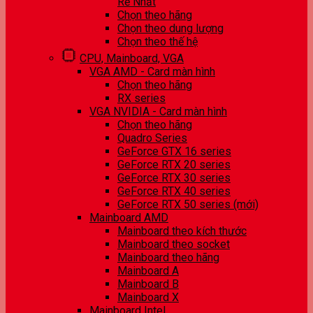
Rẻ Nhất
Chọn theo hãng
Chọn theo dung lượng
Chọn theo thế hệ
CPU, Mainboard, VGA
VGA AMD - Card màn hình
Chọn theo hãng
RX series
VGA NVIDIA - Card màn hình
Chọn theo hãng
Quadro Series
GeForce GTX 16 series
GeForce RTX 20 series
GeForce RTX 30 series
GeForce RTX 40 series
GeForce RTX 50 series (mới)
Mainboard AMD
Mainboard theo kích thước
Mainboard theo socket
Mainboard theo hãng
Mainboard A
Mainboard B
Mainboard X
Mainboard Intel