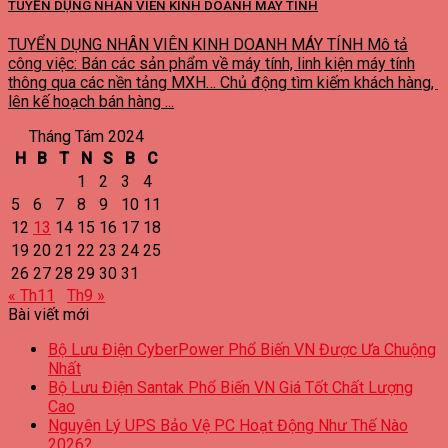
TUYỂN DỤNG NHÂN VIÊN KINH DOANH MÁY TÍNH
TUYỂN DỤNG NHÂN VIÊN KINH DOANH MÁY TÍNH Mô tả
công việc: Bán các sản phẩm về máy tính, linh kiện máy tính
thông qua các nền tảng MXH… Chủ động tìm kiếm khách hàng,
lên kế hoạch bán hàng ...
Tháng Tám 2024
H
B
T
N
S
B
C
1
2
3
4
5
6
7
8
9
10
11
12
13
14
15
16
17
18
19
20
21
22
23
24
25
26
27
28
29
30
31
« Th11
Th9 »
Bài viết mới
Bộ Lưu Điện CyberPower Phổ Biến VN Được Ưa Chuộng
Nhất
Bộ Lưu Điện Santak Phổ Biến VN Giá Tốt Chất Lượng
Cao
Nguyên Lý UPS Bảo Vệ PC Hoạt Động Như Thế Nào
2026?