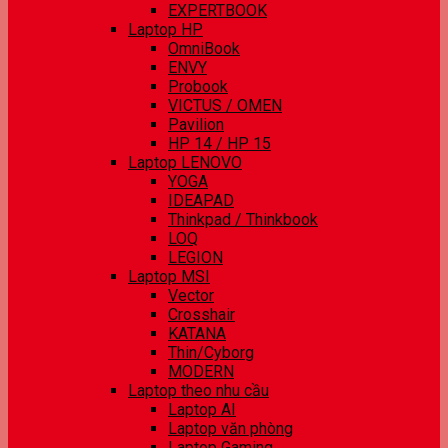
EXPERTBOOK
Laptop HP
OmniBook
ENVY
Probook
VICTUS / OMEN
Pavilion
HP 14 / HP 15
Laptop LENOVO
YOGA
IDEAPAD
Thinkpad / Thinkbook
LOQ
LEGION
Laptop MSI
Vector
Crosshair
KATANA
Thin/Cyborg
MODERN
Laptop theo nhu cầu
Laptop AI
Laptop văn phòng
Laptop Gaming