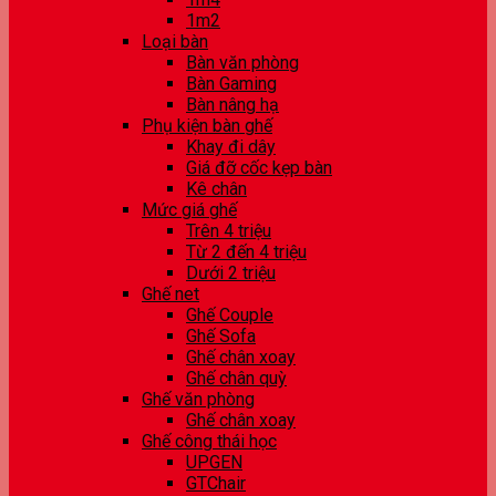
1m2
Loại bàn
Bàn văn phòng
Bàn Gaming
Bàn nâng hạ
Phụ kiện bàn ghế
Khay đi dây
Giá đỡ cốc kẹp bàn
Kê chân
Mức giá ghế
Trên 4 triệu
Từ 2 đến 4 triệu
Dưới 2 triệu
Ghế net
Ghế Couple
Ghế Sofa
Ghế chân xoay
Ghế chân quỳ
Ghế văn phòng
Ghế chân xoay
Ghế công thái học
UPGEN
GTChair