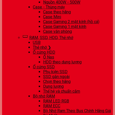
Nguồn 400W - 500W
Case - Thùng máy
Case theo hãng
Case Mini
Case Gaming 2 mặt kính (hồ cá)
Case Gaming 1 mặt kính
Case văn phòng
RAM, SSD, HDD, Thẻ nhớ
USB
Thẻ nhớ ❯
Ổ cứng HDD
Ổ Nas
HDD theo dung lượng
Ổ cứng SSD
Phụ kiện SSD
SSD gắn ngoài
Chọn theo hãng
Dung lượng
Thế hệ và chuẩn cắm
Bộ nhớ RAM
RAM LED RGB
RAM ECC
Bộ Nhớ Ram Theo Bus Chính Hãng Giá