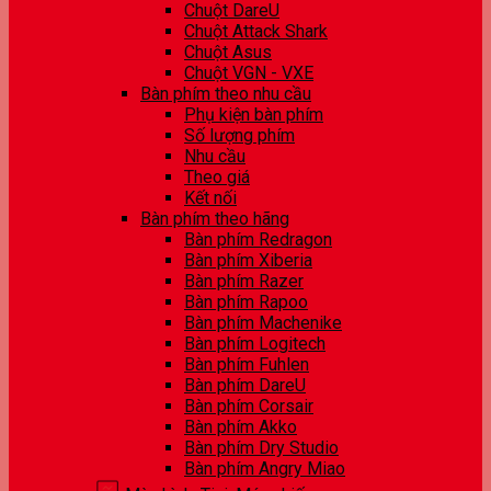
Chuột DareU
Chuột Attack Shark
Chuột Asus
Chuột VGN - VXE
Bàn phím theo nhu cầu
Phụ kiện bàn phím
Số lượng phím
Nhu cầu
Theo giá
Kết nối
Bàn phím theo hãng
Bàn phím Redragon
Bàn phím Xiberia
Bàn phím Razer
Bàn phím Rapoo
Bàn phím Machenike
Bàn phím Logitech
Bàn phím Fuhlen
Bàn phím DareU
Bàn phím Corsair
Bàn phím Akko
Bàn phím Dry Studio
Bàn phím Angry Miao