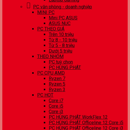
PC văn phòng - doanh nghiệp
MINI PC
Mini PC ASUS
ASUS NUC
PC THEO GIÁ
Trên 10 triệu
Từ 8 - 10 triệu
Từ 5 - 8 triệu
Dưới 5 triệu
THEO NHÓM
PC tuỳ chọn
PC HÙNG PHÁT
PC CPU AMD
Ryzen 7
Ryzen 5
Ryzen 3
PC HOT
Core i7
Core i5
Core i3
PC HÙNG PHÁT WorkFlex 12
PC HÙNG PHÁT Officeline 12 Core i5
PC HÙNG PHÁT Officeline 12 Core i3