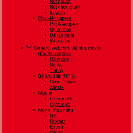
Nút nguồn
Nút click chuột
Keycap
Phụ kiện Laptop
Pin & Adapter
Bộ vệ sinh
Đế tản nhiệt
Balo & Túi
Camera, webcam, thẻ nhớ, máy in
Đầu thu Camera
Hikvision
Dahua
Tiandy
Bộ lưu điện (UPS)
Cyber Power
Santak
Mực in
Lọ mực đổ
Cụm mực
Máy in theo hãng
HP
Brother
Epson
Canon