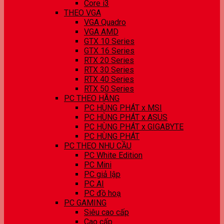
Core i3
THEO VGA
VGA Quadro
VGA AMD
GTX 10 Series
GTX 16 Series
RTX 20 Series
RTX 30 Series
RTX 40 Series
RTX 50 Series
PC THEO HÃNG
PC HÙNG PHÁT x MSI
PC HÙNG PHÁT x ASUS
PC HÙNG PHÁT x GIGABYTE
PC HÙNG PHÁT
PC THEO NHU CẦU
PC White Edition
PC Mini
PC giả lập
PC AI
PC đồ hoạ
PC GAMING
Siêu cao cấp
Cao cấp