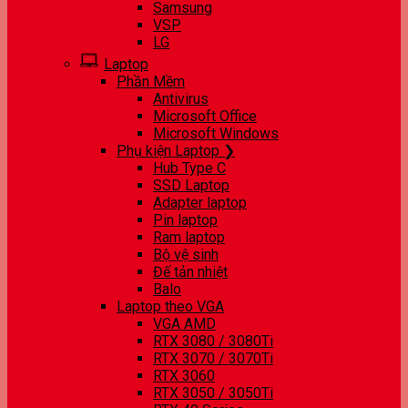
Samsung
VSP
LG
Laptop
Phần Mềm
Antivirus
Microsoft Office
Microsoft Windows
Phụ kiện Laptop ❯
Hub Type C
SSD Laptop
Adapter laptop
Pin laptop
Ram laptop
Bộ vệ sinh
Đế tản nhiệt
Balo
Laptop theo VGA
VGA AMD
RTX 3080 / 3080Ti
RTX 3070 / 3070Ti
RTX 3060
RTX 3050 / 3050Ti