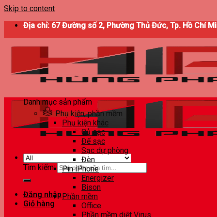
Skip to content
Địa chỉ: 67 Đường số 2, Phường Thủ Đức, Tp. Hồ Chí M
Danh mục sản phẩm
Phụ kiện, phần mềm
Phụ kiện khác
Củ sạc
Đế sạc
Sạc dự phòng
Đèn
Tìm kiếm:
Pin iPhone
Energizer
Bison
Đăng nhập
Phần mềm
Giỏ hàng
Office
Phần mềm diệt Virus