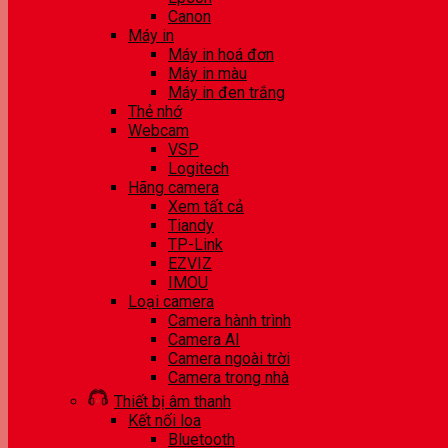
Canon
Máy in
Máy in hoá đơn
Máy in màu
Máy in đen trắng
Thẻ nhớ
Webcam
VSP
Logitech
Hãng camera
Xem tất cả
Tiandy
TP-Link
EZVIZ
IMOU
Loại camera
Camera hành trình
Camera AI
Camera ngoài trời
Camera trong nhà
Thiết bị âm thanh
Kết nối loa
Bluetooth