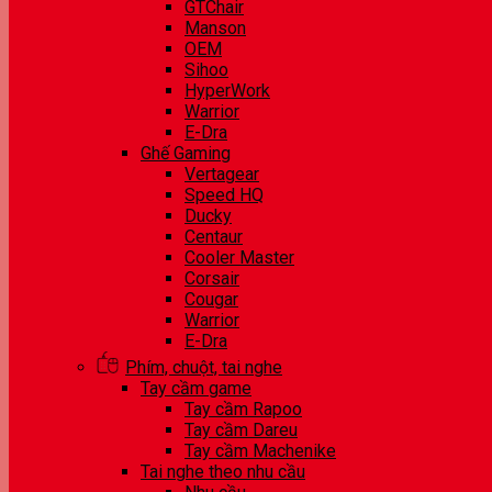
GTChair
Manson
OEM
Sihoo
HyperWork
Warrior
E-Dra
Ghế Gaming
Vertagear
Speed HQ
Ducky
Centaur
Cooler Master
Corsair
Cougar
Warrior
E-Dra
Phím, chuột, tai nghe
Tay cầm game
Tay cầm Rapoo
Tay cầm Dareu
Tay cầm Machenike
Tai nghe theo nhu cầu