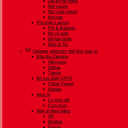
Giá đỡ tai nghe
Nút nguồn
Nút click chuột
Keycap
Phụ kiện Laptop
Pin & Adapter
Bộ vệ sinh
Đế tản nhiệt
Balo & Túi
Camera, webcam, thẻ nhớ, máy in
Đầu thu Camera
Hikvision
Dahua
Tiandy
Bộ lưu điện (UPS)
Cyber Power
Santak
Mực in
Lọ mực đổ
Cụm mực
Máy in theo hãng
HP
Brother
Epson