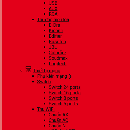
USB
AUX
RCA
Thương hiệu loa
E-Dra
Kisonli
Edifier
Bosston
JBL
Colorfire
Soudmax
Logitech
Thiết bị mạng
Phụ kiện mạng ❯
Switch
Switch 24 ports
Switch 16 ports
Switch 8 ports
Switch 5 ports
Thu WiFi
Chuẩn AX
Chuẩn AC
Chuẩn N