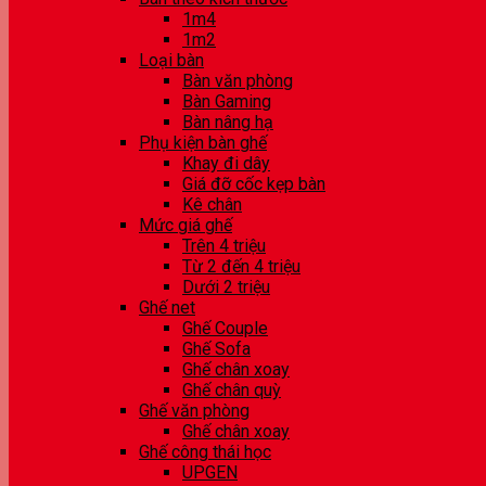
1m4
1m2
Loại bàn
Bàn văn phòng
Bàn Gaming
Bàn nâng hạ
Phụ kiện bàn ghế
Khay đi dây
Giá đỡ cốc kẹp bàn
Kê chân
Mức giá ghế
Trên 4 triệu
Từ 2 đến 4 triệu
Dưới 2 triệu
Ghế net
Ghế Couple
Ghế Sofa
Ghế chân xoay
Ghế chân quỳ
Ghế văn phòng
Ghế chân xoay
Ghế công thái học
UPGEN