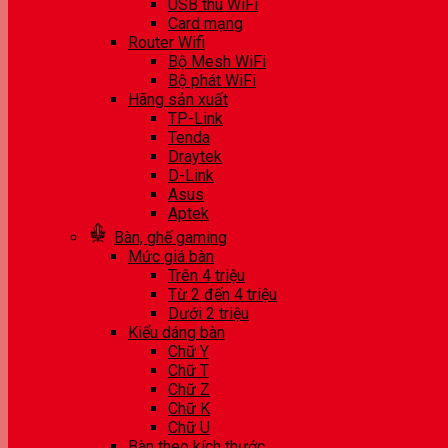
USB thu WiFi
Card mạng
Router Wifi
Bộ Mesh WiFi
Bộ phát WiFi
Hãng sản xuất
TP-Link
Tenda
Draytek
D-Link
Asus
Aptek
Bàn, ghế gaming
Mức giá bàn
Trên 4 triệu
Từ 2 đến 4 triệu
Dưới 2 triệu
Kiểu dáng bàn
Chữ Y
Chữ T
Chữ Z
Chữ K
Chữ U
Bàn theo kích thước